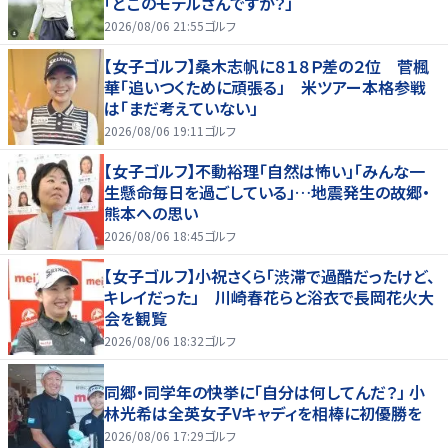
「どこのモデルさんですか？」
2026/08/06 21:55
ゴルフ
【女子ゴルフ】桑木志帆に８１８Ｐ差の２位 菅楓
華「追いつくために頑張る」 米ツアー本格参戦
は「まだ考えていない」
2026/08/06 19:11
ゴルフ
【女子ゴルフ】不動裕理「自然は怖い」「みんな一
生懸命毎日を過ごしている」…地震発生の故郷・
熊本への思い
2026/08/06 18:45
ゴルフ
【女子ゴルフ】小祝さくら「渋滞で過酷だったけど、
キレイだった」 川崎春花らと浴衣で長岡花火大
会を観覧
2026/08/06 18:32
ゴルフ
同郷・同学年の快挙に「自分は何してんだ？」 小
林光希は全英女子Vキャディを相棒に初優勝を
2026/08/06 17:29
ゴルフ