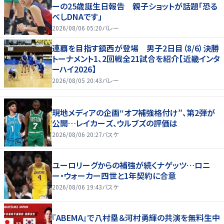
ーの25歳誕生日報告 親子ショットが話題「恐る
べしDNAです」
2026/08/06 05:20
バレー
連覇を目指す鎮西が登場 男子2日目（8/6）決勝
トーナメント1、2回戦全21試合を紹介【近畿インタ
ーハイ2026】
2026/08/05 20:43
バレー
現地メディアの企画“オフ補強格付け”、第2弾が
公開…レイカーズ、ウルブズの評価は
2026/08/06 20:27
バスケ
ユーロリーグからの補強が続くナゲッツ…ロニ
ー・ウォーカー四世と1年契約に合意
2026/08/06 19:43
バスケ
『ABEMA』で八村塁＆河村勇輝の共演を無料生中