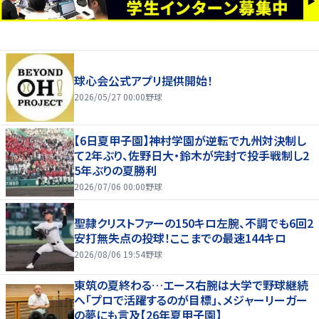
球心会公式アプリ提供開始！
2026/05/27 00:00
野球
【6日夏甲子園】神村学園が逆転で九州対決制し
て2年ぶり、佐野日大・鈴木が完封で投手戦制し2
5年ぶりの夏勝利
2026/07/06 00:00
野球
聖隷クリストファーの150キロ左腕、不調でも6回2
安打無失点の投球！ここまでの最速144キロ
2026/08/06 19:54
野球
東筑の夏終わる…エース右腕は大学で野球継続
へ「プロで活躍するのが目標」、メジャーリーガー
の夢にも言及【26年夏甲子園】