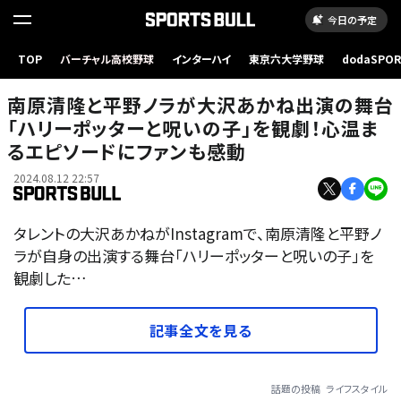
今日の予定
TOP
バーチャル高校野球
インターハイ
東京六大学野球
dodaSPO
（新しいタブ
南原清隆と平野ノラが大沢あかね出演の舞台
「ハリーポッターと呪いの子」を観劇！心温ま
るエピソードにファンも感動
2024.08.12 22:57
タレントの大沢あかねがInstagramで、南原清隆と平野ノ
ラが自身の出演する舞台「ハリーポッターと呪いの子」を
観劇した…
記事全文を見る
話題の投稿
ライフスタイル