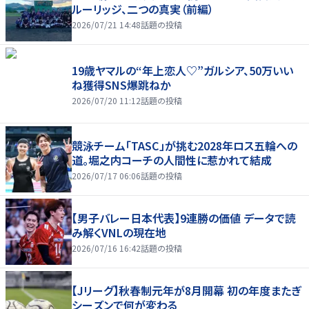
ルーリッジ、二つの真実（前編）
2026/07/21 14:48
話題の投稿
19歳ヤマルの“年上恋人♡”ガルシア、50万いい
ね獲得SNS爆跳ねか
2026/07/20 11:12
話題の投稿
競泳チーム「TASC」が挑む2028年ロス五輪への
道。堀之内コーチの人間性に惹かれて結成
2026/07/17 06:06
話題の投稿
【男子バレー日本代表】9連勝の価値 データで読
み解くVNLの現在地
2026/07/16 16:42
話題の投稿
【Jリーグ】秋春制元年が8月開幕 初の年度またぎ
シーズンで何が変わる