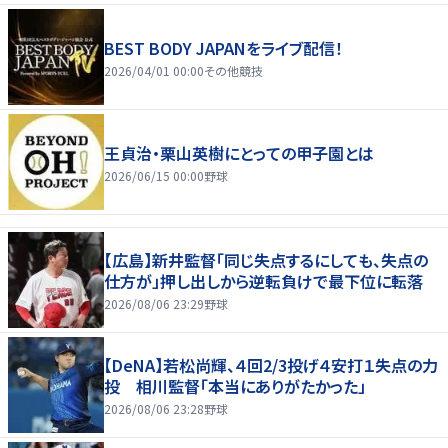
BEST BODY JAPANをライブ配信！
2026/04/01 00:00
その他競技
王貞治・栗山英樹にとっての甲子園とは
2026/06/15 00:00
野球
【広島】新井監督「同じ失点するにしても、失点の
仕方が」押し出しから逆転負けで最下位に転落
2026/08/06 23:29
野球
【DeNA】若松尚輝、４回2/3投げ４安打１失点の力
投 相川監督「本当にありがたかった」
2026/08/06 23:28
野球