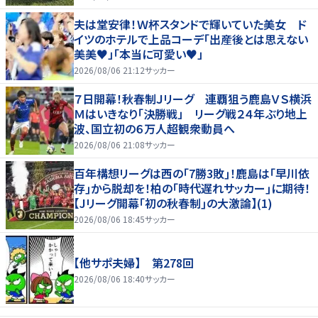
夫は堂安律！Ｗ杯スタンドで輝いていた美女 ド
イツのホテルで上品コーデ「出産後とは思えない
美美♥」「本当に可愛い♥」
2026/08/06 21:12
サッカー
７日開幕！秋春制Ｊリーグ 連覇狙う鹿島ＶＳ横浜
Ｍはいきなり「決勝戦」 リーグ戦２４年ぶり地上
波、国立初の６万人超観衆動員へ
2026/08/06 21:08
サッカー
百年構想リーグは西の｢7勝3敗｣！鹿島は｢早川依
存｣から脱却を！柏の｢時代遅れサッカー｣に期待！
【Jリーグ開幕｢初の秋春制｣の大激論】(1)
2026/08/06 18:45
サッカー
【他サポ夫婦】 第278回
2026/08/06 18:40
サッカー