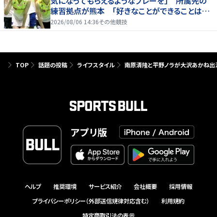
気になってもらえるようなプレーを」 所属先の
練習拠点が熊本 「好きなことができることは当
たり前じゃない」
2026/08/06 14:36
その他競技
TOP
話題の投稿
ライフスタイル
南原清隆と平野ノラが大沢あかね出
アプリ版
ヘルプ
推奨環境
サービス紹介
会社概要
採用情報
プライバシーポリシー（外部送信規律対応含む）
利用規約
特定商取引法の表示