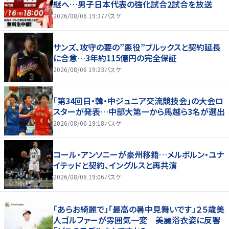
継へ…男子日本代表の強化試合2試合を放送
2026/08/06 19:37
バスケ
サンズ、攻守の要の”悪役”ブルックスと契約延長
に合意…3年約115億円の完全保証
2026/08/06 19:23
バスケ
「第34回日・韓・中ジュニア交流競技会」の大会ロ
スターが発表…中部大第一から馬越ら3名が選出
2026/08/06 19:18
バスケ
コール・アンソニーが豪州移籍…メルボルン・ユナ
イテッドと契約、イングルスと再共演
2026/08/06 19:06
バスケ
「あらお綺麗で」「最高の暑中見舞いです」２５歳美
人ゴルファーが雰囲気一変 美麗浴衣姿に反響