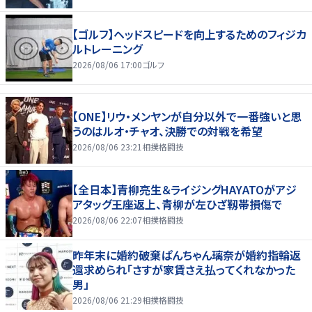
【ゴルフ】ヘッドスピードを向上するためのフィジカ
ルトレーニング
2026/08/06 17:00
ゴルフ
【ONE】リウ・メンヤンが自分以外で一番強いと思
うのはルオ・チャオ、決勝での対戦を希望
2026/08/06 23:21
相撲格闘技
【全日本】青柳亮生＆ライジングHAYATOがアジ
アタッグ王座返上、青柳が左ひざ靱帯損傷で
2026/08/06 22:07
相撲格闘技
昨年末に婚約破棄ぱんちゃん璃奈が婚約指輪返
還求められ「さすが家賃さえ払ってくれなかった
男」
2026/08/06 21:29
相撲格闘技