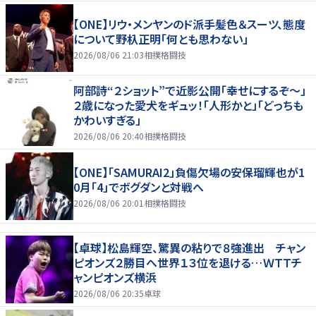
【ONE】リウ・メンヤンのド派手髪色＆スーツ、態度
について野杁正明「何とも思わない」
2026/08/06 21:03
相撲格闘技
阿部詩“２ショット”で近影公開「幸せにするぞ〜」
２歳になった愛犬をギュッ！「人形かと」「どっちも
かわいすぎる」
2026/08/06 20:40
相撲格闘技
【ONE】「SAMURAI2」負傷欠場の安保瑠輝也が1
0月「4」でボグダンと対戦へ
2026/08/06 20:01
相撲格闘技
【卓球】松島輝空、驚異の粘りで８強進出 チャン
ピオンズ２勝目へ世界１３位を退ける…ＷＴＴチ
ャンピオンズ横浜
2026/08/06 20:35
卓球