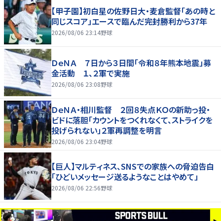
【甲子園】初白星の佐野日大・麦倉監督「あの時と
同じスコア」エースで臨んだ完封勝利から37年
2026/08/06 23:14
野球
ＤｅＮＡ ７日から３日間「令和８年熊本地震」募
金活動 １、２軍で実施
2026/08/06 23:08
野球
ＤｅＮＡ・相川監督 ２回８失点ＫＯの新助っ投・
ビドに落胆「カウントをつくれなくて、ストライクを
投げられない」２軍再調整を明言
2026/08/06 23:04
野球
【巨人】マルティネス、SNSでの家族への脅迫告白
「ひどいメッセージ送るようなことはやめて」
2026/08/06 22:56
野球