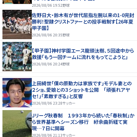
2026/08/06 19:52
野球
佐野日大・鈴木有が世代屈指左腕以来の1-0完封
勝利！聖隷クリストファーとの投手戦制す【26年夏
甲子園】
2026/08/06 20:35
野球
【甲子園】神村学園エース龍頭汰樹、５回途中から
救援「もう一回チームに流れをもってこようと」
2026/08/06 20:24
野球
上田綺世「僕の原動力は家族です」モデル妻との
２ショ、愛娘との３ショットを公開 「頑張れアヤ
セ！」「素敵すぎる」と反響
2026/08/06 23:28
サッカー
Ｊリーグ秋春制 １９９３年から続いた「春秋制」か
ら世界基準へシーズン移行 紆余曲折経て実
現…７日に開幕
2026/08/06 21:13
サッカー