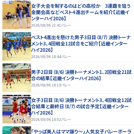
女子大会を制するのはどの高校か 3連覇を狙う
金蘭会高などベスト４進出チームを紹介【近畿イ
ンターハイ2026】
2026/08/06 21:41
バレー
ベスト4進出を懸けた男子3日目（8/7）決勝トーナ
メント3、4回戦全12試合をご紹介【近畿インター
ハイ2026】
2026/08/06 18:44
バレー
男子2日目（8/6）決勝トーナメント1、2回戦全21試
合の結果【近畿インターハイ2026】
2026/08/06 18:19
バレー
女子3日目（8/6）決勝トーナメント3、4回戦全12試
合結果と最終日（8/7）の試合予定【近畿インター
ハイ2026】
2026/08/06 18:02
バレー
「やっぱ美人はママ譲り～」人気女子バレーボーラ