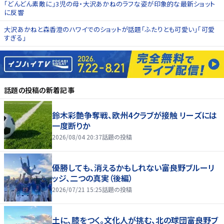
「どんどん素敵に」3児の母・大沢あかねのラフな姿が印象的な最新ショット
に反響
大沢あかねと森香澄のハワイでのショットが話題「ふたりとも可愛い」「可愛
すぎる」
話題の投稿
の新着記事
鈴木彩艶争奪戦、欧州4クラブが接触 リーズには
一度断りか
2026/08/04 20:37
話題の投稿
優勝しても、消えるかもしれない――富良野ブルーリ
ッジ、二つの真実（後編）
2026/07/21 15:25
話題の投稿
土に、膝をつく。文化人が挑む、北の球団――富良野ブ