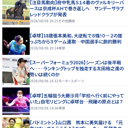
【注目馬動向】府中牝馬Ｓ１４着のヴァルキリーバ
ースは京成杯ＡＨで巻き返しへ サンデーサラブ
レッドクラブが発表
2026/08/06 20:15
その他競技
【卓球】18歳張本美和、大逆転で８強！０－２の崖
っぷちから３ゲーム連取…中国選手に劇的勝利
2026/08/06 20:24
卓球
【スーパーフォーミュラ2026】シーズンは後半戦
へ……ランキングトップを独走する太田格之進の
勢いは続くのか
2026/08/06 16:32
モータースポーツ
【卓球】五輪狙う大藤沙月「学校へ行く前にやって
いた」自宅リビングに卓球台…飛躍の原点とは？
2026/08/06 14:36
卓球
【バドミントン】山口茜 熊本に勇気届ける 「元