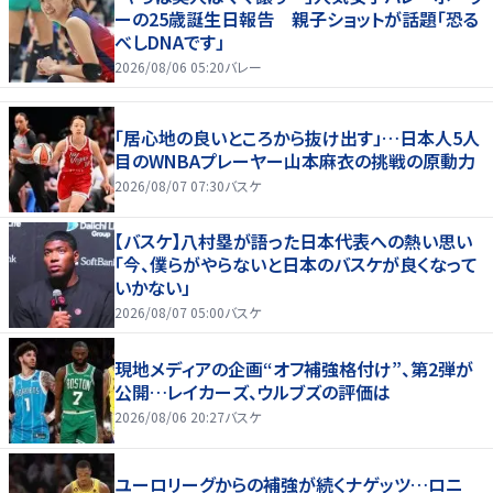
ーの25歳誕生日報告 親子ショットが話題「恐る
べしDNAです」
2026/08/06 05:20
バレー
「居心地の良いところから抜け出す」…日本人5人
目のWNBAプレーヤー山本麻衣の挑戦の原動力
2026/08/07 07:30
バスケ
【バスケ】八村塁が語った日本代表への熱い思い
「今、僕らがやらないと日本のバスケが良くなって
いかない」
2026/08/07 05:00
バスケ
現地メディアの企画“オフ補強格付け”、第2弾が
公開…レイカーズ、ウルブズの評価は
2026/08/06 20:27
バスケ
ユーロリーグからの補強が続くナゲッツ…ロニ