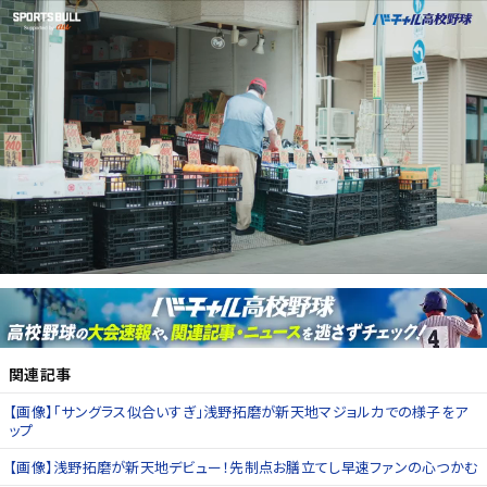
関連記事
【画像】「サングラス似合いすぎ」浅野拓磨が新天地マジョルカでの様子をア
ップ
【画像】浅野拓磨が新天地デビュー！先制点お膳立てし早速ファンの心つかむ