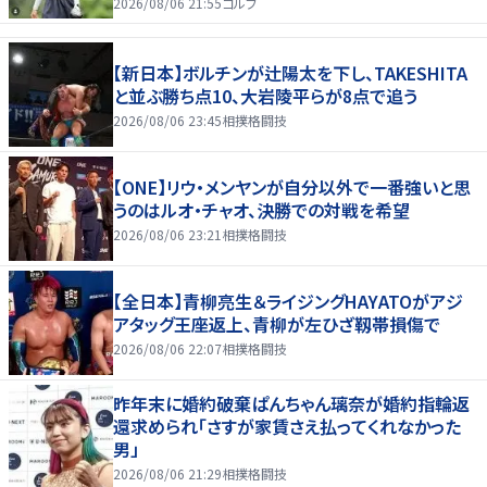
2026/08/06 21:55
ゴルフ
【新日本】ボルチンが辻陽太を下し、TAKESHITA
と並ぶ勝ち点10、大岩陵平らが8点で追う
2026/08/06 23:45
相撲格闘技
【ONE】リウ・メンヤンが自分以外で一番強いと思
うのはルオ・チャオ、決勝での対戦を希望
2026/08/06 23:21
相撲格闘技
【全日本】青柳亮生＆ライジングHAYATOがアジ
アタッグ王座返上、青柳が左ひざ靱帯損傷で
2026/08/06 22:07
相撲格闘技
昨年末に婚約破棄ぱんちゃん璃奈が婚約指輪返
還求められ「さすが家賃さえ払ってくれなかった
男」
2026/08/06 21:29
相撲格闘技