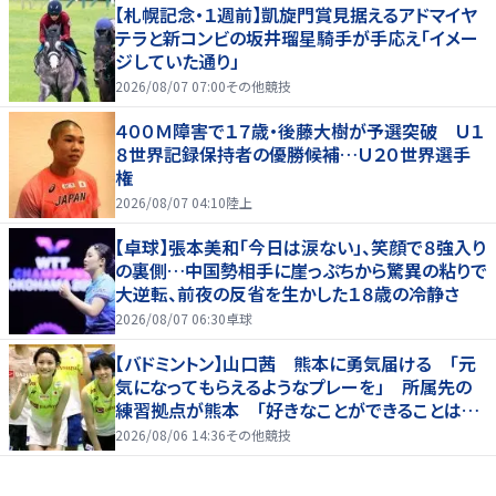
【札幌記念・１週前】凱旋門賞見据えるアドマイヤ
テラと新コンビの坂井瑠星騎手が手応え「イメー
ジしていた通り」
2026/08/07 07:00
その他競技
４００Ｍ障害で１７歳・後藤大樹が予選突破 Ｕ１
８世界記録保持者の優勝候補…Ｕ２０世界選手
権
2026/08/07 04:10
陸上
【卓球】張本美和「今日は涙ない」、笑顔で８強入り
の裏側…中国勢相手に崖っぷちから驚異の粘りで
大逆転、前夜の反省を生かした１８歳の冷静さ
2026/08/07 06:30
卓球
【バドミントン】山口茜 熊本に勇気届ける 「元
気になってもらえるようなプレーを」 所属先の
練習拠点が熊本 「好きなことができることは当
たり前じゃない」
2026/08/06 14:36
その他競技