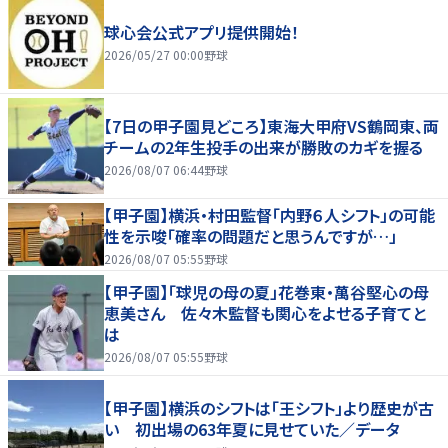
球心会公式アプリ提供開始！
2026/05/27 00:00
野球
【7日の甲子園見どころ】東海大甲府VS鶴岡東、両
チームの2年生投手の出来が勝敗のカギを握る
2026/08/07 06:44
野球
【甲子園】横浜・村田監督「内野６人シフト」の可能
性を示唆「確率の問題だと思うんですが…」
2026/08/07 05:55
野球
【甲子園】「球児の母の夏」花巻東・萬谷堅心の母
恵美さん 佐々木監督も関心をよせる子育てと
は
2026/08/07 05:55
野球
【甲子園】横浜のシフトは「王シフト」より歴史が古
い 初出場の63年夏に見せていた／データ