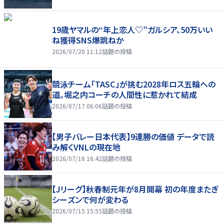
19歳ヤマルの“年上恋人♡”ガルシア、50万いい
ね獲得SNS爆跳ねか
2026/07/20 11:12
話題の投稿
競泳チーム「TASC」が挑む2028年ロス五輪への
道。堀之内コーチの人間性に惹かれて結成
2026/07/17 06:06
話題の投稿
【男子バレー日本代表】9連勝の価値 データで読
み解くVNLの現在地
2026/07/16 16:42
話題の投稿
【Jリーグ】秋春制元年が8月開幕 初の年度またぎ
シーズンで何が変わる
2026/07/15 15:55
話題の投稿