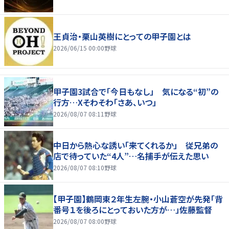
王貞治・栗山英樹にとっての甲子園とは
2026/06/15 00:00
野球
甲子園3試合で「今日もなし」 気になる“初”の
行方…Xそわそわ「さあ、いつ」
2026/08/07 08:11
野球
中日から熱心な誘い「来てくれるか」 従兄弟の
店で待っていた“4人”…名捕手が伝えた思い
2026/08/07 08:10
野球
【甲子園】鶴岡東２年生左腕・小山蒼空が先発「背
番号１を後ろにとっておいた方が…」佐藤監督
2026/08/07 08:00
野球