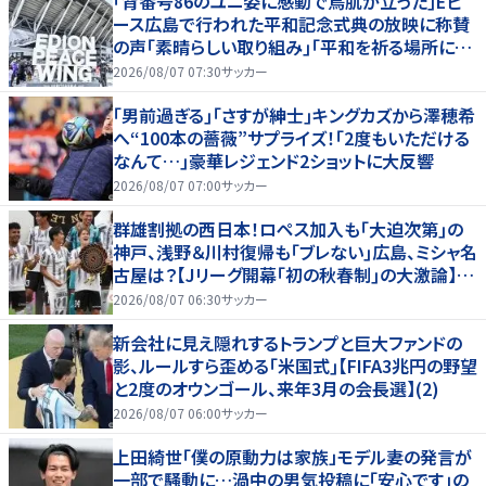
｢背番号86のユニ姿に感動で鳥肌が立った｣Eピ
ース広島で行われた平和記念式典の放映に称賛
の声｢素晴らしい取り組み｣｢平和を祈る場所に相
応しい｣
2026/08/07 07:30
サッカー
｢男前過ぎる｣｢さすが紳士｣キングカズから澤穂希
へ“100本の薔薇”サプライズ！｢2度もいただける
なんて…｣豪華レジェンド2ショットに大反響
2026/08/07 07:00
サッカー
群雄割拠の西日本！ロペス加入も｢大迫次第｣の
神戸、浅野＆川村復帰も｢ブレない｣広島、ミシャ名
古屋は？【Jリーグ開幕｢初の秋春制｣の大激論】
(2)
2026/08/07 06:30
サッカー
新会社に見え隠れするトランプと巨大ファンドの
影、ルールすら歪める｢米国式｣【FIFA3兆円の野望
と2度のオウンゴール、来年3月の会長選】(2)
2026/08/07 06:00
サッカー
上田綺世「僕の原動力は家族」モデル妻の発言が
一部で騒動に…渦中の男気投稿に「安心です」の