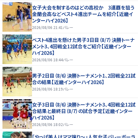
女子大会を制するのはどの高校か 3連覇を狙う
金蘭会高などベスト４進出チームを紹介【近畿イ
ンターハイ2026】
2026/08/06 21:41
バレー
ベスト4進出を懸けた男子3日目（8/7）決勝トーナ
メント3、4回戦全12試合をご紹介【近畿インター
ハイ2026】
2026/08/06 18:44
バレー
男子2日目（8/6）決勝トーナメント1、2回戦全21試
合の結果【近畿インターハイ2026】
2026/08/06 18:19
バレー
女子3日目（8/6）決勝トーナメント3、4回戦全12試
合結果と最終日（8/7）の試合予定【近畿インター
ハイ2026】
2026/08/06 18:02
バレー
「やっぱ美人はママ譲り～」人気女子バレーボーラ