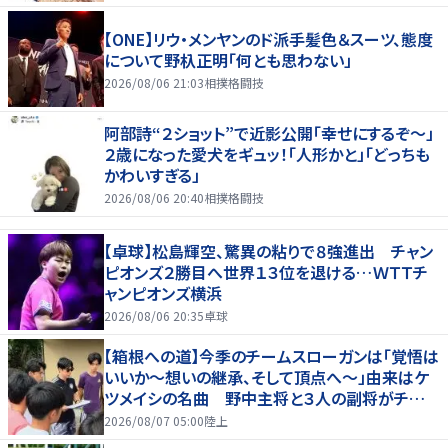
【ONE】リウ・メンヤンのド派手髪色＆スーツ、態度
について野杁正明「何とも思わない」
2026/08/06 21:03
相撲格闘技
阿部詩“２ショット”で近影公開「幸せにするぞ〜」
２歳になった愛犬をギュッ！「人形かと」「どっちも
かわいすぎる」
2026/08/06 20:40
相撲格闘技
【卓球】松島輝空、驚異の粘りで８強進出 チャン
ピオンズ２勝目へ世界１３位を退ける…ＷＴＴチ
ャンピオンズ横浜
2026/08/06 20:35
卓球
【箱根への道】今季のチームスローガンは「覚悟は
いいか～想いの継承、そして頂点へ～」由来はケ
ツメイシの名曲 野中主将と３人の副将がチーム
を引っ張る…夏合宿特集第１弾、国学院大
2026/08/07 05:00
陸上