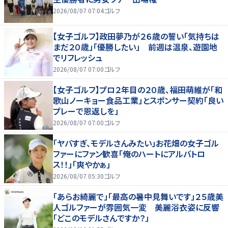
2026/08/07 07:04
ゴルフ
【女子ゴルフ】政田夢乃が２６歳の誓い「気持ちは
まだ２０歳」「優勝したい」 前週は温泉、遊園地
でリフレッシュ
2026/08/07 07:00
ゴルフ
【女子ゴルフ】プロ２年目の２０歳、福田萌維が「和
歌山ノーキョー食品工業」とスポンサー契約「良い
プレーで恩返しを」
2026/08/07 07:00
ゴルフ
「ヤバすぎ、モデルさんみたい」お花畑の女子ゴル
ファーにファン歓喜「俺のハートにアルバトロ
ス！！」「爽やかぁ」
2026/08/07 05:30
ゴルフ
「あらお綺麗で」「最高の暑中見舞いです」２５歳美
人ゴルファーが雰囲気一変 美麗浴衣姿に反響
「どこのモデルさんですか？」