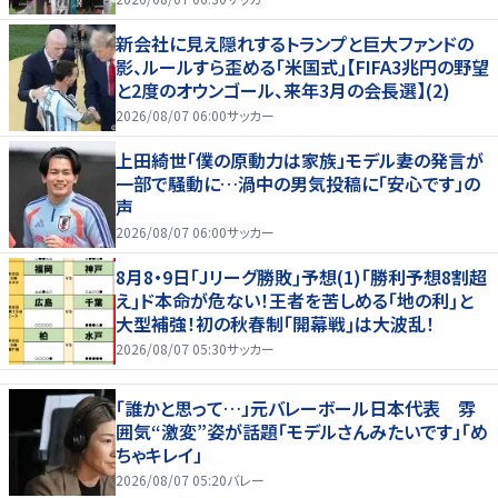
新会社に見え隠れするトランプと巨大ファンドの
影、ルールすら歪める｢米国式｣【FIFA3兆円の野望
と2度のオウンゴール、来年3月の会長選】(2)
2026/08/07 06:00
サッカー
上田綺世「僕の原動力は家族」モデル妻の発言が
一部で騒動に…渦中の男気投稿に「安心です」の
声
2026/08/07 06:00
サッカー
8月8・9日｢Jリーグ勝敗｣予想(1)｢勝利予想8割超
え｣ド本命が危ない！王者を苦しめる｢地の利｣と
大型補強！初の秋春制｢開幕戦｣は大波乱！
2026/08/07 05:30
サッカー
「誰かと思って…」元バレーボール日本代表 雰
囲気“激変”姿が話題「モデルさんみたいです」「め
ちゃキレイ」
2026/08/07 05:20
バレー