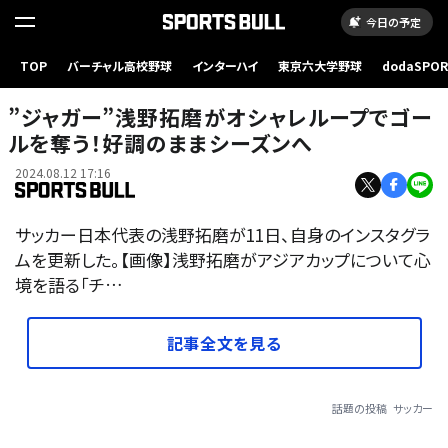
今日の予定
TOP
バーチャル高校野球
インターハイ
東京六大学野球
dodaSPO
（新しいタブ
”ジャガー”浅野拓磨がオシャレループでゴー
ルを奪う！好調のままシーズンへ
2024.08.12 17:16
サッカー日本代表の浅野拓磨が11日、自身のインスタグラ
ムを更新した。【画像】浅野拓磨がアジアカップについて心
境を語る「チ…
記事全文を見る
話題の投稿
サッカー