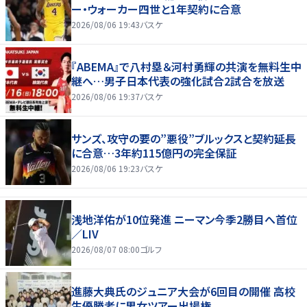
ー・ウォーカー四世と1年契約に合意
2026/08/06 19:43
バスケ
『ABEMA』で八村塁＆河村勇輝の共演を無料生中
継へ…男子日本代表の強化試合2試合を放送
2026/08/06 19:37
バスケ
サンズ、攻守の要の”悪役”ブルックスと契約延長
に合意…3年約115億円の完全保証
2026/08/06 19:23
バスケ
浅地洋佑が10位発進 ニーマン今季2勝目へ首位
／LIV
2026/08/07 08:00
ゴルフ
進藤大典氏のジュニア大会が6回目の開催 高校
生優勝者に男女ツアー出場権