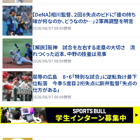
【DeNA】相川監督、２回８失点のビドに「彼の持ち
味が何なのか、どうなのか…」２軍再調整を明言
2026/08/07 08:00
野球
【解説】阪神 試合を左右する走塁の大切さ 流
れつくった近本、中野の技量は見事
2026/08/07 08:00
野球
屈辱の広島 ８・６「特別な試合」に逆転負け最下
位転落 今季５度目２桁失点に新井監督「失点の
仕方がある」
2026/08/07 08:00
野球