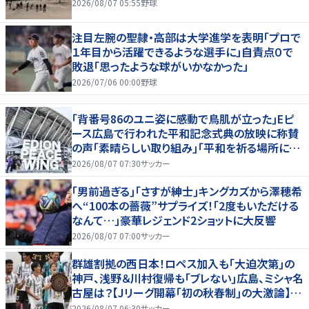
2026/08/07 05:55
野球
注目左腕の聖隷・高部は大学進学を表明「プロで
１年目から活躍できるような選手に」自責点０で
敗退「思ったような球がいかなかった」
2026/07/06 00:00
野球
｢背番号86のユニ姿に感動で鳥肌が立った｣Eピ
ース広島で行われた平和記念式典の放映に称賛
の声｢素晴らしい取り組み｣｢平和を祈る場所に相
応しい｣
2026/08/07 07:30
サッカー
｢男前過ぎる｣｢さすが紳士｣キングカズから澤穂希
へ“100本の薔薇”サプライズ！｢2度もいただける
なんて…｣豪華レジェンド2ショットに大反響
2026/08/07 07:00
サッカー
群雄割拠の西日本！ロペス加入も｢大迫次第｣の
神戸、浅野＆川村復帰も｢ブレない｣広島、ミシャ名
古屋は？【Jリーグ開幕｢初の秋春制｣の大激論】
(2)
2026/08/07 06:30
サッカー