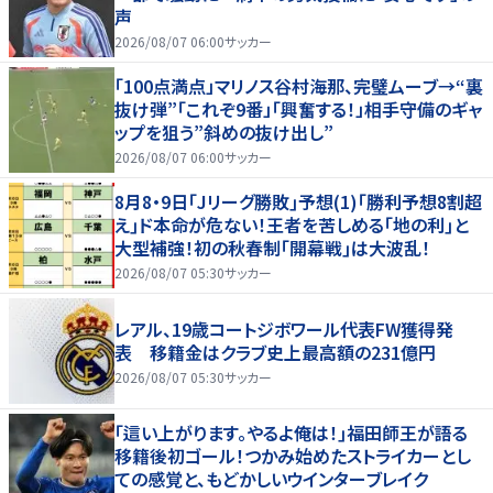
声
2026/08/07 06:00
サッカー
「100点満点」マリノス谷村海那、完璧ムーブ→“裏
抜け弾”「これぞ9番」「興奮する！」相手守備のギャ
ップを狙う”斜めの抜け出し”
2026/08/07 06:00
サッカー
8月8・9日｢Jリーグ勝敗｣予想(1)｢勝利予想8割超
え｣ド本命が危ない！王者を苦しめる｢地の利｣と
大型補強！初の秋春制｢開幕戦｣は大波乱！
2026/08/07 05:30
サッカー
レアル、19歳コートジボワール代表FW獲得発
表 移籍金はクラブ史上最高額の231億円
2026/08/07 05:30
サッカー
｢這い上がります。やるよ俺は！｣福田師王が語る
移籍後初ゴール！つかみ始めたストライカーとし
ての感覚と、もどかしいウインターブレイク