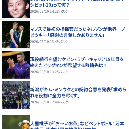
シビット10」って何？
2026/08/10 14:28
バスケ
マブスで最初の指揮官だったネルソンが他界…ノ
ビツキー「感謝の言葉しかありません」
2026/08/10 13:49
バスケ
現役続行を望むケビン・ラブ…キャリア18年目を
終えたビッグマンが希望する移籍先は？
2026/08/10 13:25
バスケ
新潟がキム・ミンウクとの契約合意を発表「求めら
れる役割に全力を尽くす」
2026/08/10 12:44
バスケ
大里桃子が「お～いお茶」などペットボトル1万本