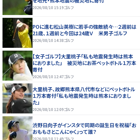
を地元・熊本地震の被災地に寄付
2026/08/10 15:19
ゴルフ
POに進む松山英樹に若手の強敵続々…２週前は
21歳、１週前と今回は24歳Ｖ 米男子ゴルフ
2026/08/10 14:38
ゴルフ
【女子ゴルフ】大里桃子「私も地震発生時は熊本
におりました」 被災地にお茶ペットボトル１万本
寄付
2026/08/10 12:47
ゴルフ
大里桃子、故郷熊本県八代市などにペットボトル
１万本寄付「私も地震発生時は熊本におりまし
た」
2026/08/10 12:09
ゴルフ
渋野日向子がインスタで同期の誕生日を祝福「お
おももさとこんにゃく」って誰？
2026/08/10 11:49
ゴルフ