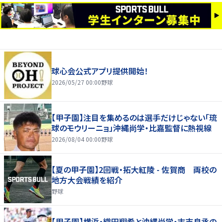
球心会公式アプリ提供開始！
2026/05/27 00:00
野球
【甲子園】注目を集めるのは選手だけじゃない「琉
球のモウリーニョ」沖縄尚学・比嘉監督に熱視線
2026/08/04 00:00
野球
【夏の甲子園】2回戦・拓大紅陵 - 佐賀商 両校の
地方大会戦績を紹介
野球
【甲子園】横浜・織田翔希と沖縄尚学・末吉良丞の