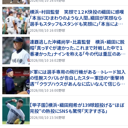
2026/08/10 16:09
野球
横浜・村田監督 笑顔で１２Ｋ快投の織田に感嘆
「本当にひまわりのような人間。織田が笑顔なら
選手もスタッフもスタンドも笑顔に」「本当によく
投げてくれた」
2026/08/10 16:05
野球
連覇逃した沖縄尚学・比嘉監督 横浜・織田に脱
帽「真っすぐが速かった。これまで対戦した中で１
番凄かった」ナインを称える「今の代は重圧のある
中でよく甲子園に帰ってきた」
2026/08/10 16:02
野球
ド軍には選手専用の飛行機がある…トレード加入
の怪腕スクバルが告白したスター軍団の“衝撃待
遇”「クラブハウスがあんなに広いなんて信じられ
ない」
2026/08/10 16:00
野球
【甲子園】横浜・織田翔希が139球超投げる“ほぼ
完投”の熱投にSNSも驚愕「天才すぎる」
2026/08/10 15:56
野球