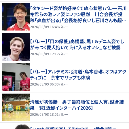
「タキシード姿が格好良くて放心状態」バレー石川
祐希らの激レア姿にファン騒然 川合会長が投
稿「鼻血が出る」「会長格好良いし石川さんも超格
好いい」
2026/08/09 16:48
バレー
【バレー】「目の保養」高橋藍、黒Ｔ＆デニム姿でし
がみつく愛犬抱いて海に入るオフショなど披露
2026/08/09 12:12
バレー
【バレー】アルテミス北海道・鳥本香琳、オフはアク
ティブに 余市でサップも体験
2026/08/09 06:00
バレー
清風が初優勝 男子最終順位と個人賞、試合結
果一覧【近畿インターハイ2026】
2026/08/08 18:01
バレー
「いつも笑顔で楽しそうなので…」黄色“新ユ