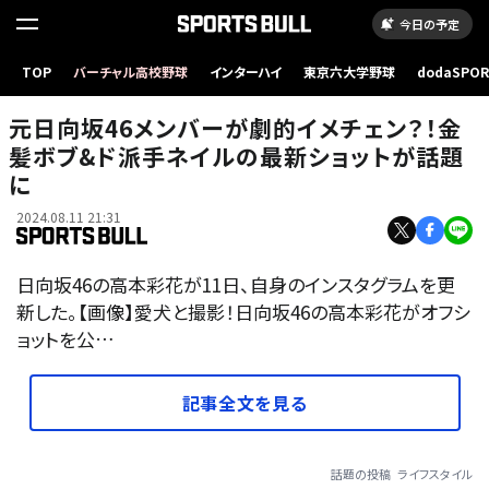
今日の予定
TOP
バーチャル高校野球
インターハイ
東京六大学野球
dodaSPO
（新しいタブ
元日向坂46メンバーが劇的イメチェン？！金
髪ボブ&ド派手ネイルの最新ショットが話題
に
2024.08.11 21:31
日向坂46の高本彩花が11日、自身のインスタグラムを更
新した。【画像】愛犬と撮影！日向坂46の高本彩花がオフシ
ョットを公…
記事全文を見る
話題の投稿
ライフスタイル