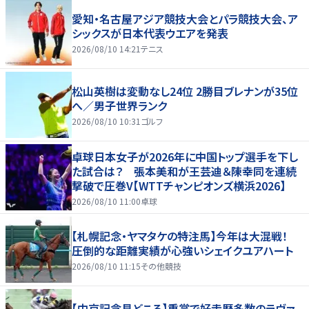
愛知・名古屋アジア競技大会とパラ競技大会、ア
シックスが日本代表ウエアを発表
2026/08/10 14:21
テニス
松山英樹は変動なし24位 2勝目ブレナンが35位
へ／男子世界ランク
2026/08/10 10:31
ゴルフ
卓球日本女子が2026年に中国トップ選手を下し
た試合は？ 張本美和が王芸迪＆陳幸同を連続
撃破で圧巻V【WTTチャンピオンズ横浜2026】
2026/08/10 11:00
卓球
【札幌記念・ヤマタケの特注馬】今年は大混戦！
圧倒的な距離実績が心強いシェイクユアハート
2026/08/10 11:15
その他競技
【中京記念見どころ】重賞で好走歴多数のラヴァ