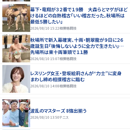
幕下・竜翔が３２番で１９勝 大森らとマゲがほど
けるほどの白熱稽古「いい稽古だった。秋場所は
最低５勝したい」
2026/08/10 15:22
相撲格闘技
秋場所で新入幕確実、十両・朝翠龍が９日に２６
歳誕生日「後悔しないように全力で生きたい」…
先場所は東十両筆頭で１１勝
2026/08/10 15:07
相撲格闘技
レスリング女王・登坂絵莉さんが“力士”に変身
まわし締め相撲稽古に臨む
2026/08/10 14:08
相撲格闘技
波乱のマスターズ 8強出揃う
2026/08/10 13:50
テニス