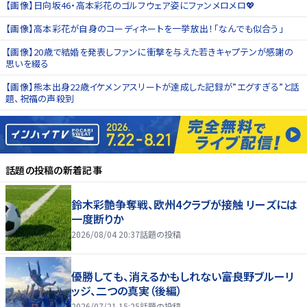
【画像】日向坂46・高本彩花のゴルフウェア姿にファンメロメロ💖
【画像】高本彩花が自身のコーディネートを一挙放出！「なんでも似合う」
【画像】20歳で結婚を発表しファンに衝撃を与えた若きキャプテンが感謝の
思いを綴る
【画像】熊本出身22歳イケメンアスリートが達成した記録が”エグすぎる”と話
題、祝福の声殺到
話題の投稿
の新着記事
鈴木彩艶争奪戦、欧州4クラブが接触 リーズには
一度断りか
2026/08/04 20:37
話題の投稿
優勝しても、消えるかもしれない――富良野ブルーリ
ッジ、二つの真実（後編）
2026/07/21 15:25
話題の投稿