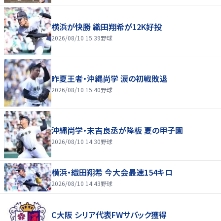
横浜が快勝 織田翔希が12K好投
2026/08/10 15:39
野球
昨夏王者・沖縄尚学 涙の初戦敗退
2026/08/10 15:40
野球
沖縄尚学・末吉良丞が降板 夏の甲子園
2026/08/10 14:30
野球
横浜・織田翔希 今大会最速154キロ
2026/08/10 14:43
野球
C大阪 シリア代表FWサバック獲得