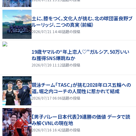
土に、膝をつく。文化人が挑む、北の球団――富良野ブ
ルーリッジ、二つの真実（前編）
2026/07/21 14:48
話題の投稿
19歳ヤマルの“年上恋人♡”ガルシア、50万いい
ね獲得SNS爆跳ねか
2026/07/20 11:12
話題の投稿
競泳チーム「TASC」が挑む2028年ロス五輪への
道。堀之内コーチの人間性に惹かれて結成
2026/07/17 06:06
話題の投稿
【男子バレー日本代表】9連勝の価値 データで読
み解くVNLの現在地
2026/07/16 16:42
話題の投稿