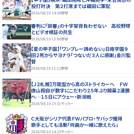
投打対決 第２打席までは織田に軍配
2026/08/10 14:58
野球
審判に「誤審」の十字架背負わせない 高校野球
とビデオ検証の共生
2026/08/10 15:00
野球
【夏の甲子園】「ワンプレー諦めない」日南学園９
回２死からサヨナラ「つないだ３人に感謝」金川監
督
2026/08/10 11:12
野球
【Ｊ２札幌】万能型から真のストライカーへ ＦＷ
唐山翔自が数字にこだわり２５年ぶり開幕２連勝
へ…１５日にアウェー・新潟戦
2026/08/10 15:31
サッカー
Ｃ大阪がシリア代表ＦＷパブロ・サバック獲得
歌手としても活動「何曲か一緒に歌えたら」
2026/08/10 14:23
サッカー