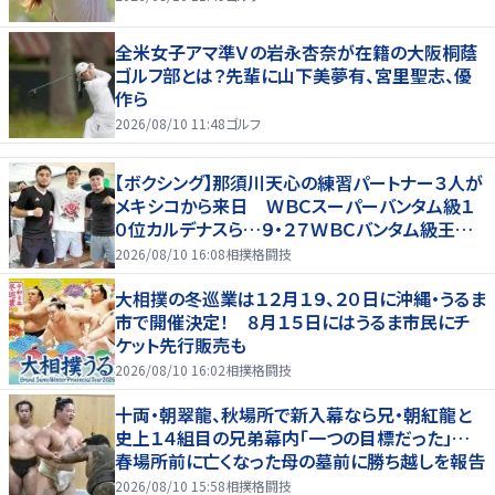
全米女子アマ準Ｖの岩永杏奈が在籍の大阪桐蔭
ゴルフ部とは？先輩に山下美夢有、宮里聖志、優
作ら
2026/08/10 11:48
ゴルフ
【ボクシング】那須川天心の練習パートナー３人が
メキシコから来日 ＷＢＣスーパーバンタム級１
０位カルデナスら…９・２７ＷＢＣバンタム級王者・
井上拓真と再戦
2026/08/10 16:08
相撲格闘技
大相撲の冬巡業は１２月１９、２０日に沖縄・うるま
市で開催決定！ ８月１５日にはうるま市民にチ
ケット先行販売も
2026/08/10 16:02
相撲格闘技
十両・朝翠龍、秋場所で新入幕なら兄・朝紅龍と
史上１４組目の兄弟幕内「一つの目標だった」…
春場所前に亡くなった母の墓前に勝ち越しを報告
2026/08/10 15:58
相撲格闘技