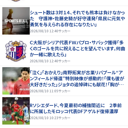
シュート数は３対１４、それでも熊本は負けなかっ
た 守護神・佐藤史騎が好守連発「県民に元気や
勇気を与えられる存在になりたい」
2026/08/10 12:40
サッカー
Ｃ大阪がシリア代表ＦＷパブロ・サバック獲得「多
くのゴールを共に祝えることを望んでいます。何曲
か一緒に歌えたら」
2026/08/10 12:40
サッカー
｢泣く｣｢おかえり｣南野拓実が古巣リバプール“ア
ンフィールド帰還”特別映像が感動的！｢僕も彼が
大好きだった｣ジョタの追悼碑にも献花！｢胸が熱
くなります…｣
2026/08/10 11:05
サッカー
Rソシエダード、今夏最初の補強間近に ２季前
に所属したモロッコ代表DFアゲルド復帰濃厚
2026/08/10 10:23
サッカー