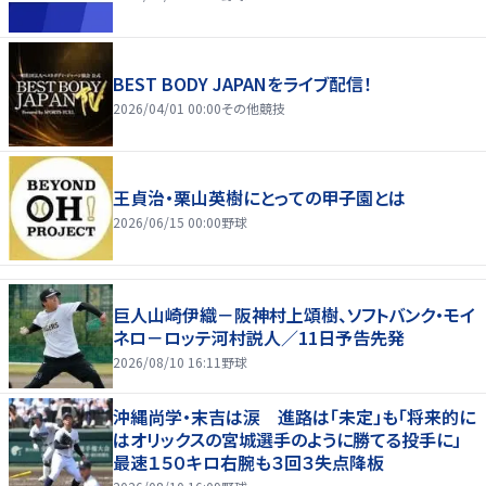
BEST BODY JAPANをライブ配信！
2026/04/01 00:00
その他競技
王貞治・栗山英樹にとっての甲子園とは
2026/06/15 00:00
野球
巨人山崎伊織－阪神村上頌樹、ソフトバンク・モイ
ネロ－ロッテ河村説人／11日予告先発
2026/08/10 16:11
野球
沖縄尚学・末吉は涙 進路は「未定」も「将来的に
はオリックスの宮城選手のように勝てる投手に」
最速１５０キロ右腕も３回３失点降板