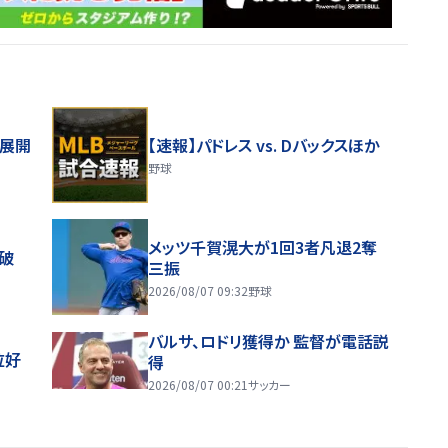
舗展開
【速報】パドレス vs. Dバックスほか
野球
メッツ千賀滉大が1回3者凡退2奪
破
三振
2026/08/07 09:32
野球
バルサ、ロドリ獲得か 監督が電話説
位好
得
2026/08/07 00:21
サッカー