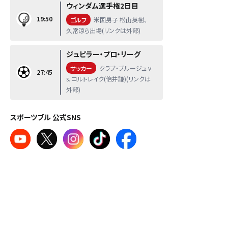
ウィンダム選手権2日目
19:50
ゴルフ
米国男子 松山英樹、
久常涼ら出場(リンクは外部)
ジュピラー・プロ・リーグ
サッカー
クラブ・ブルージュ v
27:45
s. コルトレイク(倍井謙)(リンクは
外部)
スポーツブル 公式SNS