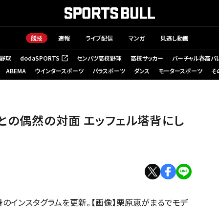
競技
速報
ライブ配信
マンガ
見逃し動画
野球
dodaSPORTS
センバツ高校野球
高校サッカー
バーチャル春高バ
（新しいタブで開く）
ABEMA
ウインタースポーツ
パラスポーツ
ダンス
モータースポーツ
そ
との偶然の対面 エッフェル塔背にし
身のインスタグラムを更新。【画像】栗原恵がまるでモデ