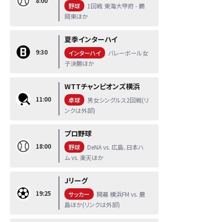
8:00
野球
1回戦 東海大甲府 - 鶴
岡東ほか
夏季インターハイ
9:30
インターハイ
バレーボール女
子決勝ほか
WTTチャンピオンズ横浜
11:00
卓球
男女シングルス2回戦(リ
ンクは外部)
プロ野球
18:00
野球
DeNA vs. 広島、日本ハ
ム vs. 楽天ほか
Jリーグ
19:25
サッカー
開幕 横浜FM vs. 鹿
島ほか(リンクは外部)