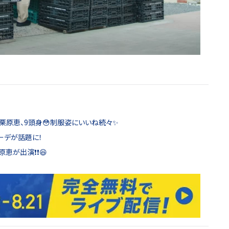
ん」栗原恵、9頭身😳制服姿にいいね続々✨
コーデが話題に！
が出演❗️❗️😆