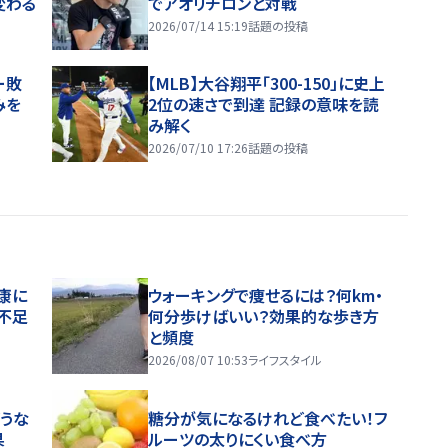
変わる
でアオリチロンと対戦
2026/07/14 15:19
話題の投稿
ー敗
【MLB】大谷翔平「300-150」に史上
みを
2位の速さで到達 記録の意味を読
み解く
2026/07/10 17:26
話題の投稿
康に
ウォーキングで痩せるには？何km・
不足
何分歩けばいい？効果的な歩き方
と頻度
2026/08/07 10:53
ライフスタイル
うな
糖分が気になるけれど食べたい！フ
果
ルーツの太りにくい食べ方