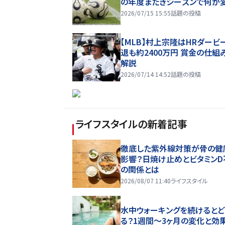
の年度またぎシーズンで何が
2026/07/15 15:55
話題の投稿
【MLB】村上宗隆はHRダービ
退も約2400万円 賞金の仕組
解説
2026/07/14 14:52
話題の投稿
ライフスタイル
の新着記事
徹底した紫外線対策が骨の健
影響？日焼け止めとビタミンD
の関係とは
2026/08/07 11:40
ライフスタイル
水中ウォーキングを続けるとど
る？1週間～3ヶ月の変化と効