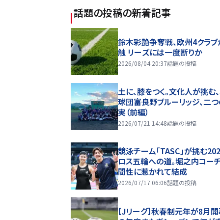
話題の投稿
の新着記事
鈴木彩艶争奪戦、欧州4クラブ
触 リーズには一度断りか
2026/08/04 20:37
話題の投稿
土に、膝をつく。文化人が挑む
球団――富良野ブルーリッジ、二
実（前編）
2026/07/21 14:48
話題の投稿
競泳チーム「TASC」が挑む20
ロス五輪への道。堀之内コー
間性に惹かれて結成
2026/07/17 06:06
話題の投稿
【Jリーグ】秋春制元年が8月開