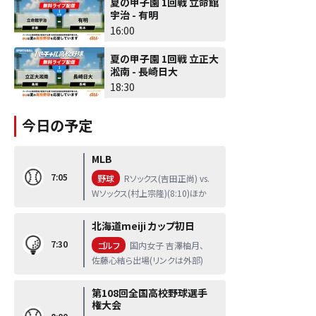
夏の甲子園 1回戦 立命館
宇治 - 有明
16:00
夏の甲子園 1回戦 立正大
淞南 - 長崎日大
18:30
今日の予定
MLB
7:05
野球
Rソックス(吉田正尚) vs.
Wソックス(村上宗隆)(8:10)ほか
北海道meiji カップ初日
7:30
ゴルフ
国内女子 吉澤柚月、
佐藤心結ら出場(リンクは外部)
第108回全国高校野球選手
権大会