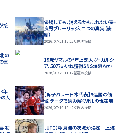
優勝しても、消えるかもしれない――富
が接
良野ブルーリッジ、二つの真実（後
編）
2026/07/21 15:25
話題の投稿
、北の
19歳ヤマルの“年上恋人♡”ガルシ
つの真
ア、50万いいね獲得SNS爆跳ねか
2026/07/20 11:12
話題の投稿
28年
【男子バレー日本代表】9連勝の価
チの人
値 データで読み解くVNLの現在地
2026/07/16 16:42
話題の投稿
幕 初
【UFC】朝倉海の次戦が決定 上海