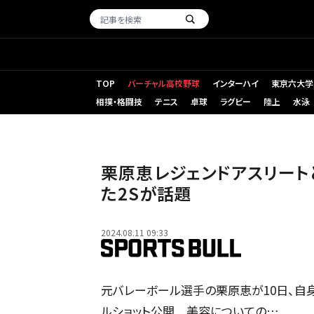
TOP
バーチャル高校野球
インターハイ
東京六大学
相撲・格闘技
テニス
卓球
ラグビー
陸上
水泳
栗原恵レジェンドアスリート
た2Sが話題
2024.08.11 09:33
元バレーボール選手の栗原恵が10日、自
ルショット公開 美容についての…