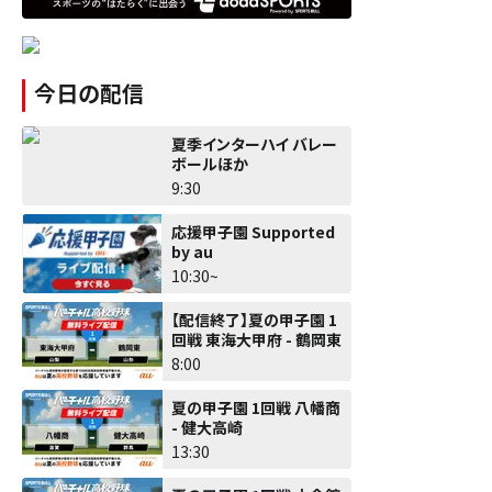
今日の配信
夏季インターハイ バレー
ボールほか
9:30
応援甲子園 Supported
by au
10:30~
【配信終了】夏の甲子園 1
回戦 東海大甲府 - 鶴岡東
8:00
夏の甲子園 1回戦 八幡商
- 健大高崎
13:30