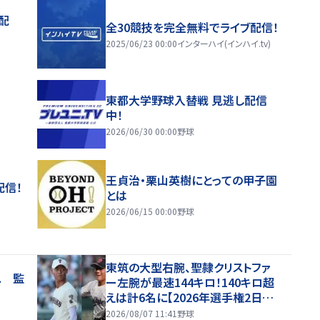
配
全30競技を完全無料でライブ配信！
2025/06/23 00:00
インターハイ(インハイ.tv)
東都大学野球入替戦 見逃し配信
中！
2026/06/30 00:00
野球
王貞治・栗山英樹にとっての甲子園
配信！
とは
2026/06/15 00:00
野球
東筑の大型右腕、聖隷クリストファ
ス 監
ー左腕が最速144キロ！140キロ超
えは計6名に【2026年選手権2日目・
球速一覧】
2026/08/07 11:41
野球