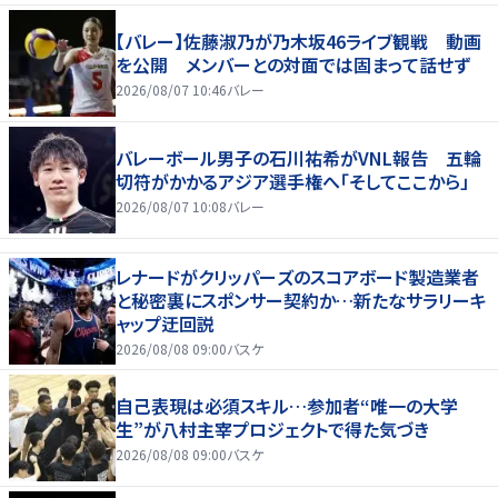
【バレー】佐藤淑乃が乃木坂46ライブ観戦 動画
を公開 メンバーとの対面では固まって話せず
2026/08/07 10:46
バレー
バレーボール男子の石川祐希がVNL報告 五輪
切符がかかるアジア選手権へ「そしてここから」
2026/08/07 10:08
バレー
レナードがクリッパーズのスコアボード製造業者
と秘密裏にスポンサー契約か‬…新たなサラリーキ
ャップ迂回説
2026/08/08 09:00
バスケ
自己表現は必須スキル…参加者“唯一の大学
生”が八村主宰プロジェクトで得た気づき
2026/08/08 09:00
バスケ