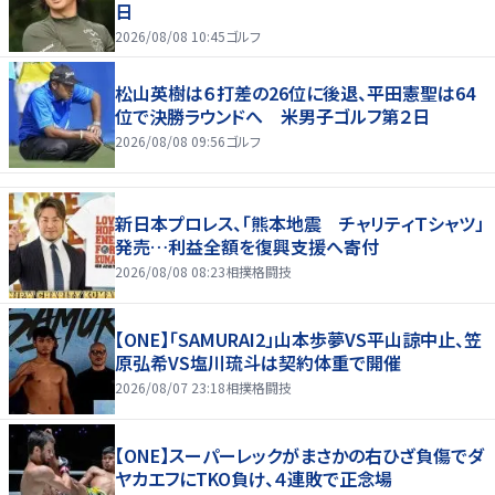
日
2026/08/08 10:45
ゴルフ
松山英樹は６打差の26位に後退、平田憲聖は64
位で決勝ラウンドへ 米男子ゴルフ第２日
2026/08/08 09:56
ゴルフ
新日本プロレス、「熊本地震 チャリティＴシャツ」
発売…利益全額を復興支援へ寄付
2026/08/08 08:23
相撲格闘技
【ONE】「SAMURAI2」山本歩夢VS平山諒中止、笠
原弘希VS塩川琉斗は契約体重で開催
2026/08/07 23:18
相撲格闘技
【ONE】スーパーレックがまさかの右ひざ負傷でダ
ヤカエフにTKO負け、４連敗で正念場