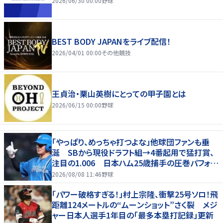
2026/06/30 00:00
野球
BEST BODY JAPANをライブ配信！
2026/04/01 00:00
その他競技
王貞治・栗山英樹にとっての甲子園とは
2026/06/15 00:00
野球
「やっぱり、めっちゃ打つよな」他球団ファンも垂
涎 SBから現役ドラフト組→4番起用で猛打賞、
注目の1.006 日本ハム25歳捕手の圧巻パフォが
話題「しかし、どこで使うかだな」
2026/08/08 11:46
野球
「パワー破格すぎる！」村上宗隆、衝撃25号ソロ！飛
距離124メートルの“ムーンショット”さく裂 メジ
ャー日本人選手1年目の「最多本塁打記録」更新