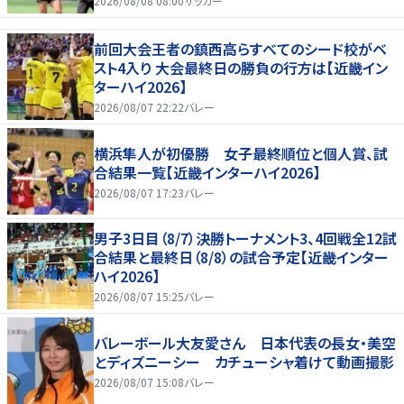
2026/08/08 08:00
サッカー
前回大会王者の鎮西高らすべてのシード校がベ
スト4入り 大会最終日の勝負の行方は【近畿イン
ターハイ2026】
2026/08/07 22:22
バレー
横浜隼人が初優勝 女子最終順位と個人賞、試
合結果一覧【近畿インターハイ2026】
2026/08/07 17:23
バレー
男子3日目（8/7）決勝トーナメント3、4回戦全12試
合結果と最終日（8/8）の試合予定【近畿インター
ハイ2026】
2026/08/07 15:25
バレー
バレーボール大友愛さん 日本代表の長女・美空
とディズニーシー カチューシャ着けて動画撮影
2026/08/07 15:08
バレー