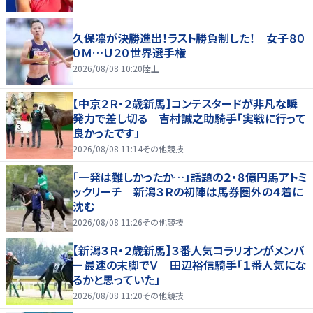
久保凛が決勝進出！ラスト勝負制した！ 女子８０
０Ｍ…Ｕ２０世界選手権
2026/08/08 10:20
陸上
【中京２Ｒ・２歳新馬】コンテスタードが非凡な瞬
発力で差し切る 吉村誠之助騎手「実戦に行って
良かったです」
2026/08/08 11:14
その他競技
「一発は難しかったか…」話題の２・８億円馬アトミ
ックリーチ 新潟３Ｒの初陣は馬券圏外の４着に
沈む
2026/08/08 11:26
その他競技
【新潟３Ｒ・２歳新馬】３番人気コラリオンがメンバ
ー最速の末脚でＶ 田辺裕信騎手「１番人気にな
るかと思っていた」
2026/08/08 11:20
その他競技