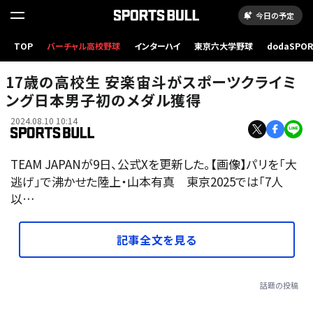
今日の予定
TOP
バーチャル高校野球
インターハイ
東京六大学野球
dodaSPO
（新しいタブ
17歳の高校生 安楽宙斗がスポーツクライミ
ング日本男子初のメダル獲得
2024.08.10 10:14
TEAM JAPANが9日、公式Xを更新した。【画像】パリを「大
逃げ」で沸かせた陸上・山本有真 東京2025では「7人
以…
記事全文を見る
話題の投稿