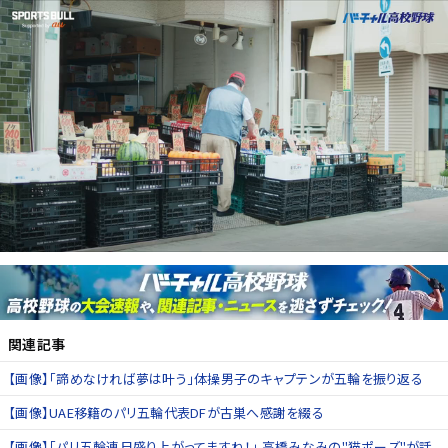
関連記事
【画像】「諦めなければ夢は叶う」体操男子のキャプテンが五輪を振り返る
【画像】UAE移籍のパリ五輪代表DFが古巣へ感謝を綴る
【画像】「パリ五輪連日盛り上がってますね！」 高橋みなみの"猫ポーズ"が話