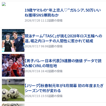
19歳ヤマルの“年上恋人♡”ガルシア、50万いい
ね獲得SNS爆跳ねか
2026/07/20 11:12
話題の投稿
競泳チーム「TASC」が挑む2028年ロス五輪への
道。堀之内コーチの人間性に惹かれて結成
2026/07/17 06:06
話題の投稿
【男子バレー日本代表】9連勝の価値 データで読
み解くVNLの現在地
2026/07/16 16:42
話題の投稿
【Jリーグ】秋春制元年が8月開幕 初の年度またぎ
シーズンで何が変わる
2026/07/15 15:55
話題の投稿