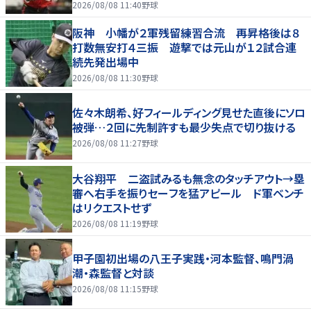
2026/08/08 11:40
野球
阪神 小幡が２軍残留練習合流 再昇格後は８
打数無安打４三振 遊撃では元山が１２試合連
続先発出場中
2026/08/08 11:30
野球
佐々木朗希、好フィールディング見せた直後にソロ
被弾…２回に先制許すも最少失点で切り抜ける
2026/08/08 11:27
野球
大谷翔平 二盗試みるも無念のタッチアウト→塁
審へ右手を振りセーフを猛アピール ド軍ベンチ
はリクエストせず
2026/08/08 11:19
野球
甲子園初出場の八王子実践・河本監督、鳴門渦
潮・森監督と対談
2026/08/08 11:15
野球