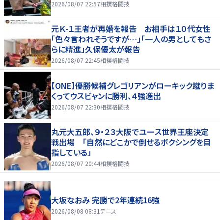
2026/08/07 22:57
相撲格闘技
元Ｋ-１王者が再婚を報告 お相手は１０代女性
「色々言われそうですが…」「一人の男としてもさ
らに精進」久保優太が報告
2026/08/07 22:45
相撲格闘技
【ONE】優勝候補グレゴリアンがローキック蹴りま
くってウスビャンに勝利、４強進出
2026/08/07 22:30
相撲格闘技
丸元大五郎、９・２３大阪でユース世界王座決定
戦出場 「自然にどこかで倒せるボクシングを目
指している」
2026/08/07 20:44
相撲格闘技
大坂なおみ 完勝で2年連続16強
2026/08/08 08:31
テニス