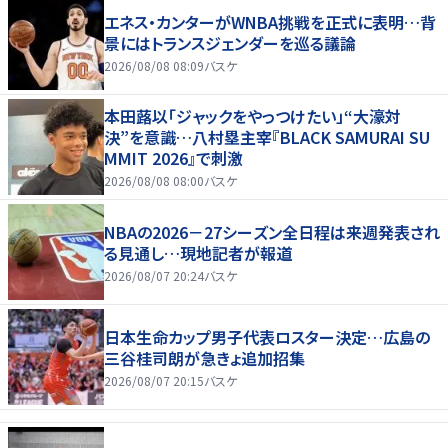
エネス・カンターがWNBA挑戦を正式に表明…背
景にはトランスジェンダーを巡る議論
2026/08/08 08:09
バスケ
本田蕗以「ジャックをやっつけたい」“大濠対
決”を意識…八村塁主宰『BLACK SAMURAI SU
MMIT 2026』で刺激
2026/08/08 08:00
バスケ
NBAの2026－27シーズン全日程は来週発表され
る見通し…現地記者が報道
2026/08/07 20:24
バスケ
日本生命カップ男子代表ロスター決定…広島の
三谷桂司朗が急きょ追加招集
2026/08/07 20:15
バスケ