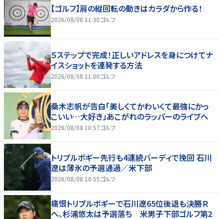
【ゴルフ】肩の縦回転の動きはカラダから作る！
2026/08/08 11:30
ゴルフ
５ステップで完成！正しいアドレスを身につけてナ
イスショットを連発する方法
2026/08/08 11:00
ゴルフ
桑木志帆が告白「美しくてかわいくて最強にかっ
こいい…大好き」あこがれのラッパーのライブへ
2026/08/08 10:57
ゴルフ
トリプルボギー先行も4連続バーディで挽回 石川
遼は薄氷の予選通過／米下部
2026/08/08 10:55
ゴルフ
痛恨トリプルボギーで石川遼65位後退も決勝Ｒ
へ、杉浦悠太は予選落ち 米男子下部ゴルフ第2