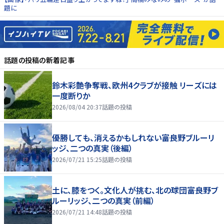
題に
話題の投稿
の新着記事
鈴木彩艶争奪戦、欧州4クラブが接触 リーズには
一度断りか
2026/08/04 20:37
話題の投稿
優勝しても、消えるかもしれない――富良野ブルーリ
ッジ、二つの真実（後編）
2026/07/21 15:25
話題の投稿
土に、膝をつく。文化人が挑む、北の球団――富良野ブ
ルーリッジ、二つの真実（前編）
2026/07/21 14:48
話題の投稿