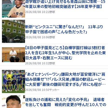
遊学館が追い上げ見せるも青森山田に惜敗…15
年夏以来の聖地初戦突破逃す【26年夏甲子園】
2026/08/08 10:21
野球
斬新“ピンクユニ”に驚き「なんだ!?」 11年ぶり
甲子園で困惑の声「こんな色だった？」
2026/08/08 10:06
野球
【8日の甲子園見どころ】白樺学園打線は5割打者
2人を含む2年生5人が中心、聖光学院を止めた東
日大昌平・右腕エースに挑む
2026/08/08 10:32
野球
｢あざとナンバーワン｣鎌田大地が冨安健洋に“肩
組み頭乗せ”!?｢パレス兄弟｣爆誕の歓迎ムービー
に大反響｢最後の鎌田可愛すぎる｣｢粋にも程があ
る！」
2026/08/08 10:50
サッカー
逆転負けの浦和に見えた「変化の予兆」 退場者
を出しても奮闘 戦術的変更が呼んだ１０人での