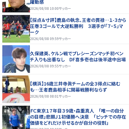
躍動感
2026/08/08 10:00
サッカー
【採点＆寸評】鹿島の執念、王者の貫禄…１-３から
圧巻３ゴールで大逆転勝利 ３選手が「７・５」マ
ーク
2026/08/08 09:59
サッカー
久保建英、ケルン戦でプレシーズンマッチ初ベン
チ入りも出番なし DF喜多壱也は後半途中出場
2026/08/08 09:55
サッカー
【横浜】16歳三井寺眞チームの全３得点に絡む
も…王者鹿島相手に開幕戦勝利ならず
2026/08/08 08:01
サッカー
ＦＣ東京１７年目３９歳・森重真人 「唯一の自分
の目標」悲願Ｊ１初優勝へ決意 「ピッチでの存在
価値をどれだけ示せるかが自分の役割」