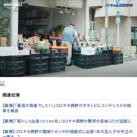
関連記事
【画像】「最高の青春でした！！」コロチキ西野がボディビルコンテンストの結
果を報告
【画像】「筋トレと出逢って10ヶ月」コロチキ西野の驚愕の変貌ぶりが話題に
【画像】コロチキ西野が霜降りせいやの結婚式に出席！あの芸人が大号泣の
一面も...？