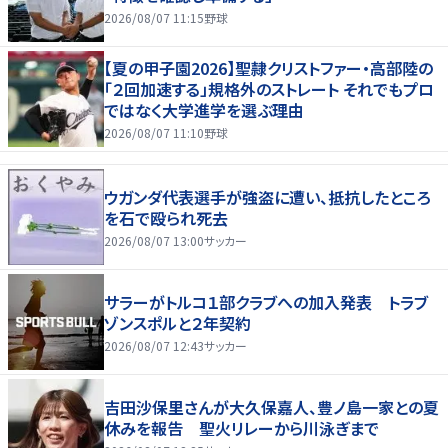
2026/08/07 11:15
野球
【夏の甲子園2026】聖隷クリストファー・高部陸の
「２回加速する」規格外のストレート それでもプロ
ではなく大学進学を選ぶ理由
2026/08/07 11:10
野球
ウガンダ代表選手が強盗に遭い、抵抗したところ
を石で殴られ死去
2026/08/07 13:00
サッカー
サラーがトルコ１部クラブへの加入発表 トラブ
ゾンスポルと２年契約
2026/08/07 12:43
サッカー
吉田沙保里さんが大久保嘉人、豊ノ島一家との夏
休みを報告 聖火リレーから川泳ぎまで