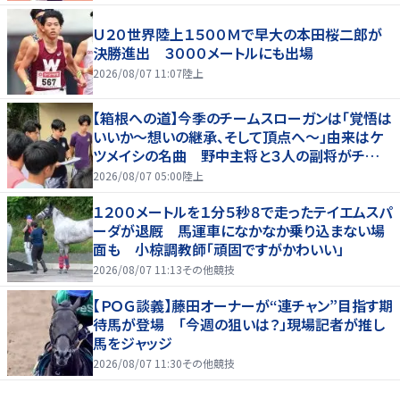
Ｕ２０世界陸上１５００Ｍで早大の本田桜二郎が
決勝進出 ３０００メートルにも出場
2026/08/07 11:07
陸上
【箱根への道】今季のチームスローガンは「覚悟は
いいか～想いの継承、そして頂点へ～」由来はケ
ツメイシの名曲 野中主将と３人の副将がチーム
を引っ張る…夏合宿特集第１弾、国学院大
2026/08/07 05:00
陸上
１２００メートルを１分５秒８で走ったテイエムスパ
ーダが退厩 馬運車になかなか乗り込まない場
面も 小椋調教師「頑固ですがかわいい」
2026/08/07 11:13
その他競技
【ＰＯＧ談義】藤田オーナーが“連チャン”目指す期
待馬が登場 「今週の狙いは？」現場記者が推し
馬をジャッジ
2026/08/07 11:30
その他競技