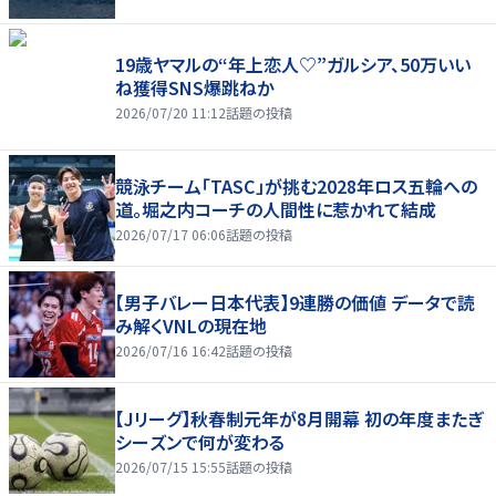
19歳ヤマルの“年上恋人♡”ガルシア、50万いい
ね獲得SNS爆跳ねか
2026/07/20 11:12
話題の投稿
競泳チーム「TASC」が挑む2028年ロス五輪への
道。堀之内コーチの人間性に惹かれて結成
2026/07/17 06:06
話題の投稿
【男子バレー日本代表】9連勝の価値 データで読
み解くVNLの現在地
2026/07/16 16:42
話題の投稿
【Jリーグ】秋春制元年が8月開幕 初の年度またぎ
シーズンで何が変わる
2026/07/15 15:55
話題の投稿