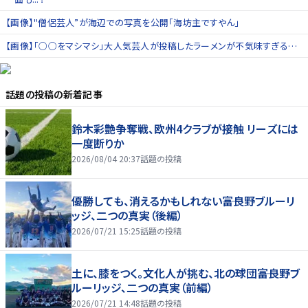
【画像】"僧侶芸人”が海辺での写真を公開「海坊主ですやん」
【画像】「○○をマシマシ」大人気芸人が投稿したラーメンが不気味すぎる…
話題の投稿
の新着記事
鈴木彩艶争奪戦、欧州4クラブが接触 リーズには
一度断りか
2026/08/04 20:37
話題の投稿
優勝しても、消えるかもしれない――富良野ブルーリ
ッジ、二つの真実（後編）
2026/07/21 15:25
話題の投稿
土に、膝をつく。文化人が挑む、北の球団――富良野ブ
ルーリッジ、二つの真実（前編）
2026/07/21 14:48
話題の投稿