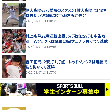
健大高崎vs八幡商のスタメン！健大高崎は148キ
ロ右腕、八幡商は技巧派左腕が先発
2026/08/07 13:19
野球
村上宗隆22戦連続出塁、６打数無安打も申告敬
遠 Ｗソックスは延長13回サヨナラ負けで３連敗
2026/08/07 13:15
野球
吉田正尚、２安打１打点 レッドソックスは延長で
粘り抜いて８連勝
2026/08/07 13:11
野球