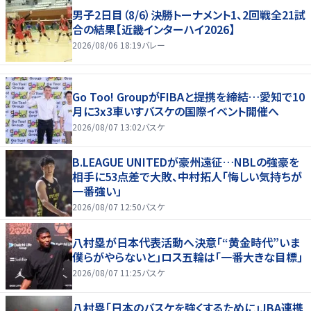
男子2日目（8/6）決勝トーナメント1、2回戦全21試
合の結果【近畿インターハイ2026】
2026/08/06 18:19
バレー
Go Too! GroupがFIBAと提携を締結…愛知で10
月に3x3車いすバスケの国際イベント開催へ
2026/08/07 13:02
バスケ
B.LEAGUE UNITEDが豪州遠征…NBLの強豪を
相手に53点差で大敗、中村拓人「悔しい気持ちが
一番強い」
2026/08/07 12:50
バスケ
八村塁が日本代表活動へ決意「“黄金時代”いま
僕らがやらないと」ロス五輪は「一番大きな目標」
2026/08/07 11:25
バスケ
八村塁「日本のバスケを強くするために」JBA連携