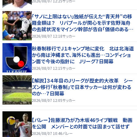
2026/08/07 12:25
サッカー
「サノに上限はない」独紙が伝えた“青天井”の移
籍金額は？ リバプールが関心を示す佐野海舟
の去就状況をマインツ幹部が告白「価値のあるも
のになる」
2026/08/07 12:18
サッカー
秋春制移行でＪ１キャンプ地に変化 北は北海道
から南は沖縄まで、海外にも進出…コンディショ
ン面で今後の指針に Jリーグ７日開幕
2026/08/07 12:15
サッカー
【解説】３４年目のＪリーグが歴史的大改革 シー
ズン移行「秋春制」で日本サッカーは何が変わる
のか…７日開幕
2026/08/07 12:05
サッカー
【バレー】佐藤淑乃が乃木坂46ライブ観戦 動画
を公開 メンバーとの対面では固まって話せず
2026/08/07 10:46
バレー