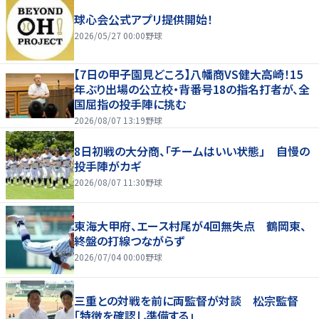
球心会公式アプリ提供開始！
2026/05/27 00:00
野球
【7日の甲子園見どころ】八幡商VS健大高崎！15
年ぶり出場の公立校・背番号18の指名打者が、全
国屈指の投手陣に挑む
2026/08/07 13:19
野球
8日初戦の大分商、「チームはいい状態」 自慢の
投手陣がカギ
2026/08/07 11:30
野球
東海大甲府、エース村尾が4回無失点 鶴岡東、
終盤の打線つながらず
2026/07/04 00:00
野球
三重との対戦を前に両監督が対談 松宗監督
「特徴を確認し準備する」