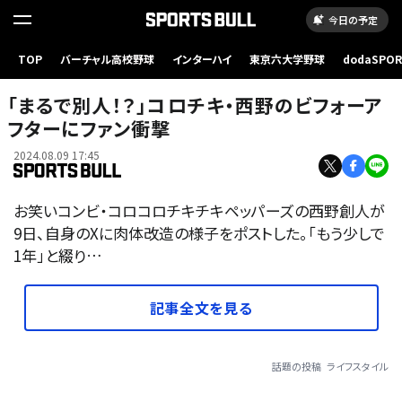
今日の予定
TOP
バーチャル高校野球
インターハイ
東京六大学野球
dodaSPO
（新しいタブ
「まるで別人！？」コロチキ・西野のビフォーア
フターにファン衝撃
2024.08.09 17:45
お笑いコンビ・コロコロチキチキペッパーズの西野創人が
9日、自身のXに肉体改造の様子をポストした。「もう少しで
1年」と綴り…
記事全文を見る
話題の投稿
ライフスタイル