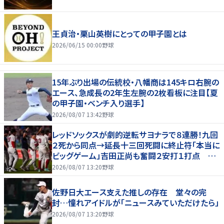
王貞治・栗山英樹にとっての甲子園とは
2026/06/15 00:00
野球
15年ぶり出場の伝統校・八幡商は145キロ右腕の
エース、急成長の2年生左腕の2枚看板に注目【夏
の甲子園・ベンチ入り選手】
2026/08/07 13:42
野球
レッドソックスが劇的逆転サヨナラで８連勝！九回
２死から同点→延長十三回死闘に終止符「本当に
ビッグゲーム」吉田正尚も奮闘２安打１打点 本
拠地熱狂
2026/08/07 13:20
野球
佐野日大エース支えた推しの存在 堂々の完
封…憧れアイドルが「ニュースみていただけたら」
2026/08/07 13:20
野球