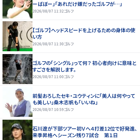
ーばぼー」「あれだけ嫌だったゴルフが…」
2026/08/07 11:32
ゴルフ
【ゴルフ】ヘッドスピードを上げるための身体の使
い方
2026/08/07 11:30
ゴルフ
ゴルフの「シングル」って何？ 初心者向けに意味と
すごさを解説します。
2026/08/07 11:00
ゴルフ
前髪おろしたセキ・ユウティンに「美人は何やって
も美しい」桑木志帆も「いいね」
2026/08/07 10:59
ゴルフ
石川遼が下部ツアー初Ｖへ４打差12位で好発進、
来季昇格へシーズン残り７試合 第１日