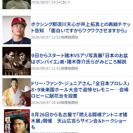
2026/08/07 10:54
ゴルフ
ボクシング那須川天心が井上拓真との再戦チケッ
ト告知 「面白いですからワクワクさせますから」
2026/08/07 12:52
相撲格闘技
９日からスタート猪木VSアリ写真展「日本のお盆
はボンバイエ」弟・猪木啓介氏らがみどころ解説
2026/08/07 11:52
相撲格闘技
ドリー・ファンク・ジュニアさん、「全日本プロレス」
８・９後楽園ホール大会で追悼セレモニー…会場
ロビーに献花台を設置
2026/08/07 10:44
相撲格闘技
８月26日から名古屋で「燃える闘魂アントニオ猪
木展」開催 天山広吉らサイン会＆トークショー
も