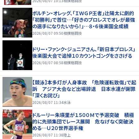
2026/08/07 10:13
相撲格闘技
ボルチン・オレッグ、「ＩＷＧＰ王者」辻陽太に劇的
「初勝利」で首位…「好きのプロレスでオレが最強
の選手になりたいから！」…８・６後楽園全成績
2026/08/07 09:50
相撲格闘技
ドリー・ファンク・ジュニアさん、「新日本プロレス」
後楽園大会で追悼１０カウントゴングをささげる
2026/08/07 08:58
相撲格闘技
【競泳】本多灯が人身事故 「危険運転致傷」で起
訴 アジア大会など出場辞退 日本水連が謝罪
「深くお詫び」
2026/08/07 11:34
水泳
ドルーリー朱瑛里が１５００Ｍで予選突破 積極
的に先頭集団でレース展開 危なげなく突破決
める…Ｕ２０世界選手権
2026/08/07 11:38
陸上