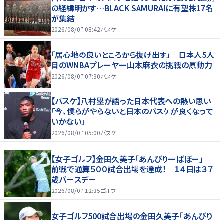
の経緯明かす…BLACK SAMURAIに有望株17名
が集結
2026/08/07 08:42
バスケ
「居心地の良いところから抜け出す」…日本人5人
目のWNBAプレーヤー山本麻衣の挑戦の原動力
2026/08/07 07:30
バスケ
【バスケ】八村塁が語った日本代表への熱い思い
「今、僕らがやらないと日本のバスケが良くなって
いかない」
2026/08/07 05:00
バスケ
【女子ゴルフ】金田久美子「あんびりーばぼー」
前戦で通算５００試合出場を達成！ １４日は３７
歳バースデー
2026/08/07 12:35
ゴルフ
女子ゴルフ500試合出場の金田久美子「あんびり