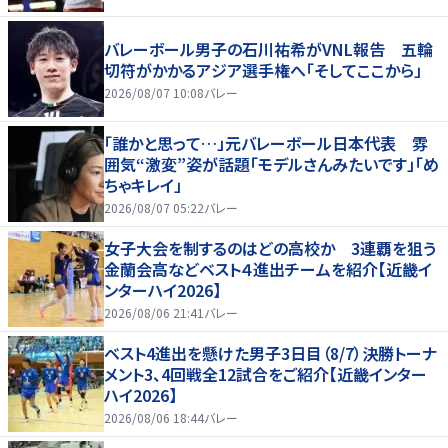
バレーボール男子の石川祐希がVNL報告 五輪
切符がかかるアジア選手権へ「そしてここから」
2026/08/07 10:08
バレー
「誰かと思って…」元バレーボール日本代表 雰
囲気“激変”姿が話題「モデルさんみたいです」「め
ちゃキレイ」
2026/08/07 05:22
バレー
女子大会を制するのはどの高校か 3連覇を狙う
金蘭会高などベスト４進出チームを紹介【近畿イ
ンターハイ2026】
2026/08/06 21:41
バレー
ベスト4進出を懸けた男子3日目（8/7）決勝トーナ
メント3、4回戦全12試合をご紹介【近畿インター
ハイ2026】
2026/08/06 18:44
バレー