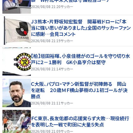
2026/08/08 21:20
サッカー
Ｊ３熊本・片野坂知宏監督 開幕戦ドローに「本
当に強い思いがありました」全国のサッカーファン
に感謝…会見コメント
2026/08/08 21:19
サッカー
【柏】垣田裕暉、小泉佳穂がのゴールを守り切り水
戸に２－１勝利 GK小島亨介は堅守
2026/08/08 21:14
サッカー
Ｃ大阪、パブロ・マチン新監督が初陣飾る 岡山
を逆転 ２０歳ＭＦ横山夢樹のＪ１初ゴールが決
勝点
2026/08/08 21:11
サッカー
ＦＣ東京、長友佑都の応援実らず大敗…現役続行
を表明した一戦で町田に大量５失点
2026/08/08 21:09
サッカー