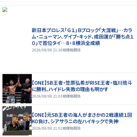
新日本プロレス「Ｇ１」Ｂブロック「大混戦」…カラ
ム・ニューマン、ゲイブ・キッド、成田蓮が「勝ち点１
０」で首位タイ…８・８横浜全成績
2026/08/08 21:20
相撲格闘技
【ONE】SB王者・笠原弘希がRISE王者・塩川琉斗
に勝利、ハイドレ失敗の理由も明かす
2026/08/08 21:03
相撲格闘技
【ONE】元SB王者の海人がまさかの２戦連続１回
KO負け、シアサラニの左ハイキックで失神
2026/08/08 21:02
相撲格闘技