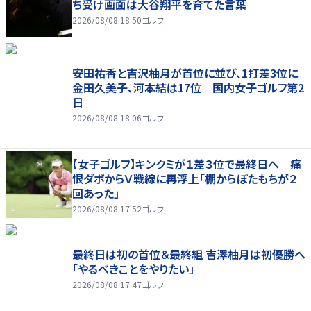
ち受け画面は大谷翔平を育てた言葉
2026/08/08 18:50
ゴルフ
安田祐香と吉沢柚月が首位に並び、1打差3位に
金田久美子、河本結は17位 国内女子ゴルフ第2
日
2026/08/08 18:06
ゴルフ
【女子ゴルフ】キンクミが１差３位で最終日へ 痛
恨ダボからＶ戦線に再浮上「棚からぼたもちが２
回あった」
2026/08/08 17:52
ゴルフ
最終日は初の首位＆最終組 吉澤柚月は初優勝へ
「やるべきことをやりたい」
2026/08/08 17:47
ゴルフ