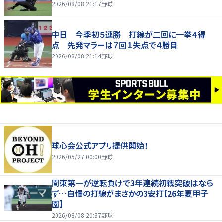
2026/08/08 21:17
野球
中日 今季初５連勝 打線が二回に一挙４得
点 先発マラーは７回１失点で４勝目
2026/08/08 21:14
野球
球心会公式アプリ提供開始！
2026/05/27 00:00
野球
関東第一が逆転負けで3年連続初戦突破はなら
ず…自慢の打線がまさかの3安打【26年夏甲子
園】
2026/08/08 20:37
野球