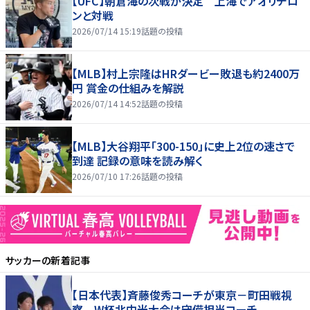
【UFC】朝倉海の次戦が決定 上海でアオリチロ
ンと対戦
2026/07/14 15:19
話題の投稿
【MLB】村上宗隆はHRダービー敗退も約2400万
円 賞金の仕組みを解説
2026/07/14 14:52
話題の投稿
【MLB】大谷翔平「300-150」に史上2位の速さで
到達 記録の意味を読み解く
2026/07/10 17:26
話題の投稿
サッカー
の新着記事
【日本代表】斉藤俊秀コーチが東京－町田戦視
察 W杯北中米大会は守備担当コーチ