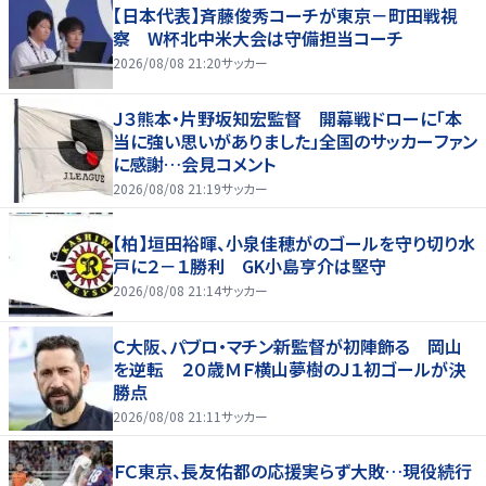
【日本代表】斉藤俊秀コーチが東京－町田戦視
察 W杯北中米大会は守備担当コーチ
2026/08/08 21:20
サッカー
Ｊ３熊本・片野坂知宏監督 開幕戦ドローに「本
当に強い思いがありました」全国のサッカーファン
に感謝…会見コメント
2026/08/08 21:19
サッカー
【柏】垣田裕暉、小泉佳穂がのゴールを守り切り水
戸に２－１勝利 GK小島亨介は堅守
2026/08/08 21:14
サッカー
Ｃ大阪、パブロ・マチン新監督が初陣飾る 岡山
を逆転 ２０歳ＭＦ横山夢樹のＪ１初ゴールが決
勝点
2026/08/08 21:11
サッカー
ＦＣ東京、長友佑都の応援実らず大敗…現役続行