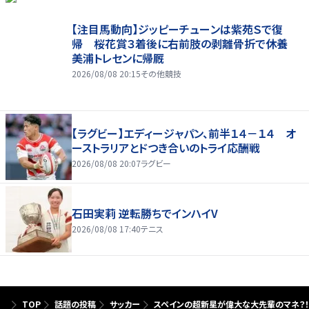
【注目馬動向】ジッピーチューンは紫苑Ｓで復
帰 桜花賞３着後に右前肢の剥離骨折で休養
美浦トレセンに帰厩
2026/08/08 20:15
その他競技
【ラグビー】エディージャパン、前半１４－１４ オ
ーストラリアとドつき合いのトライ応酬戦
2026/08/08 20:07
ラグビー
石田実莉 逆転勝ちでインハイV
2026/08/08 17:40
テニス
TOP
話題の投稿
サッカー
スペインの超新星が偉大な大先輩のマネ？