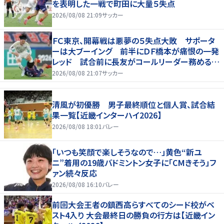
を表明した一戦で町田に大量５失点
2026/08/08 21:09
サッカー
ＦＣ東京、開幕戦は悪夢の５失点大敗 サポータ
ーは大ブーイング 前半にＤＦ橋本が痛恨の一発
レッド 試合前に長友がコールリーダー務めるも
実らず
2026/08/08 21:07
サッカー
清風が初優勝 男子最終順位と個人賞、試合結
果一覧【近畿インターハイ2026】
2026/08/08 18:01
バレー
「いつも笑顔で楽しそうなので…」黄色“新ユ
ニ”着用の19歳バドミントン女子に「CMきそう」フ
ァン続々反応
2026/08/08 16:10
バレー
前回大会王者の鎮西高らすべてのシード校がベ
スト4入り 大会最終日の勝負の行方は【近畿イン