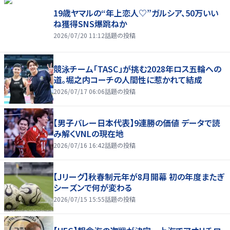
19歳ヤマルの“年上恋人♡”ガルシア、50万いい
ね獲得SNS爆跳ねか
2026/07/20 11:12
話題の投稿
競泳チーム「TASC」が挑む2028年ロス五輪への
道。堀之内コーチの人間性に惹かれて結成
2026/07/17 06:06
話題の投稿
【男子バレー日本代表】9連勝の価値 データで読
み解くVNLの現在地
2026/07/16 16:42
話題の投稿
【Jリーグ】秋春制元年が8月開幕 初の年度またぎ
シーズンで何が変わる
2026/07/15 15:55
話題の投稿