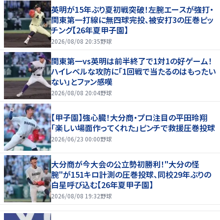
英明が15年ぶり夏初戦突破！左腕エースが強打・
関東第一打線に無四球完投、被安打3の圧巻ピッ
チング【26年夏甲子園】
2026/08/08 20:35
野球
関東第一vs英明は前半終了で1対1の好ゲーム！
ハイレベルな攻防に「1回戦で当たるのはもったい
ない」とファン感嘆
2026/08/08 20:04
野球
【甲子園】強心臓！大分商・プロ注目の平田玲翔
「楽しい場面作ってくれた」ピンチで救援圧巻投球
2026/06/23 00:00
野球
大分商が今大会の公立勢初勝利！"大分の怪
腕"が151キロ計測の圧巻投球、同校29年ぶりの
白星呼び込む【26年夏甲子園】
2026/08/08 19:32
野球