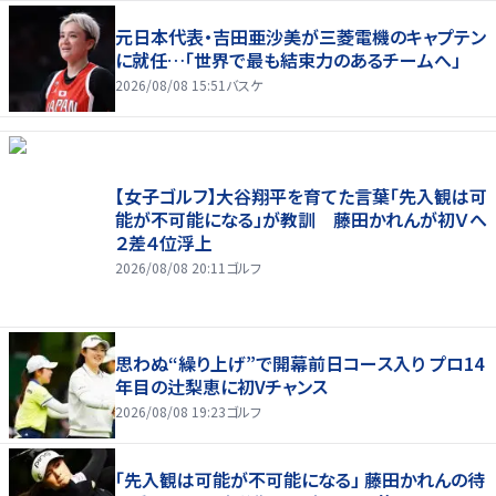
元日本代表・吉田亜沙美が三菱電機のキャプテン
に就任…「世界で最も結束力のあるチームへ」
2026/08/08 15:51
バスケ
【女子ゴルフ】大谷翔平を育てた言葉「先入観は可
能が不可能になる」が教訓 藤田かれんが初Ｖへ
２差４位浮上
2026/08/08 20:11
ゴルフ
思わぬ“繰り上げ”で開幕前日コース入り プロ14
年目の辻梨恵に初Vチャンス
2026/08/08 19:23
ゴルフ
「先入観は可能が不可能になる」 藤田かれんの待