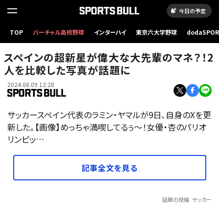
今日の予定
TOP
バーチャル高校野球
インターハイ
東京六大学野球
dodaSPO
（新しいタブ
スペインの超新星が偉大な大先輩のマネ？！2
人を比較した写真が話題に
2024.08.09 12:28
サッカースペイン代表のラミン・ヤマルが9日、自身のXを更
新した。【画像】めっちゃ満喫してるぅ～！女優・杏のパリオ
リンピッ…
記事全文を見る
話題の投稿
サッカー