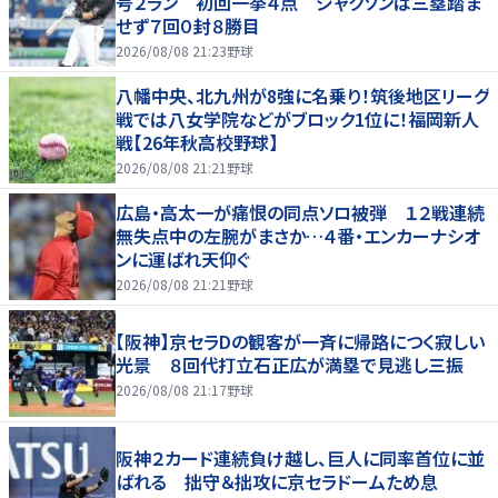
号２ラン 初回一挙４点 ジャクソンは三塁踏ま
せず７回０封８勝目
2026/08/08 21:23
野球
八幡中央、北九州が8強に名乗り！筑後地区リーグ
戦では八女学院などがブロック1位に！福岡新人
戦【26年秋高校野球】
2026/08/08 21:21
野球
広島・高太一が痛恨の同点ソロ被弾 １２戦連続
無失点中の左腕がまさか…４番・エンカーナシオ
ンに運ばれ天仰ぐ
2026/08/08 21:21
野球
【阪神】京セラDの観客が一斉に帰路につく寂しい
光景 ８回代打立石正広が満塁で見逃し三振
2026/08/08 21:17
野球
阪神２カード連続負け越し、巨人に同率首位に並
ばれる 拙守＆拙攻に京セラドームため息