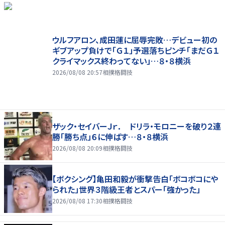
ウルフアロン、成田蓮に屈辱完敗…デビュー初の
ギブアップ負けで「Ｇ１」予選落ちピンチ「まだＧ１
クライマックス終わってない」…８・８横浜
2026/08/08 20:57
相撲格闘技
ザック・セイバーＪｒ． ドリラ・モロニーを破り２連
勝「勝ち点」６に伸ばす…８・８横浜
2026/08/08 20:09
相撲格闘技
【ボクシング】亀田和毅が衝撃告白「ボコボコにや
られた」世界３階級王者とスパー「強かった」
2026/08/08 17:30
相撲格闘技