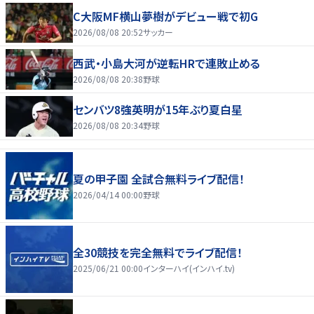
C大阪MF横山夢樹がデビュー戦で初G
2026/08/08 20:52
サッカー
西武・小島大河が逆転HRで連敗止める
2026/08/08 20:38
野球
センバツ8強英明が15年ぶり夏白星
2026/08/08 20:34
野球
夏の甲子園 全試合無料ライブ配信！
2026/04/14 00:00
野球
全30競技を完全無料でライブ配信！
2025/06/21 00:00
インターハイ(インハイ.tv)