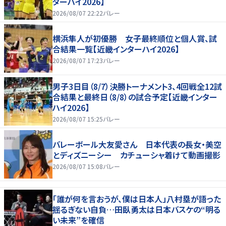
ターハイ2026】
2026/08/07 22:22
バレー
横浜隼人が初優勝 女子最終順位と個人賞、試
合結果一覧【近畿インターハイ2026】
2026/08/07 17:23
バレー
男子3日目（8/7）決勝トーナメント3、4回戦全12試
合結果と最終日（8/8）の試合予定【近畿インター
ハイ2026】
2026/08/07 15:25
バレー
バレーボール大友愛さん 日本代表の長女・美空
とディズニーシー カチューシャ着けて動画撮影
2026/08/07 15:08
バレー
「誰が何を言おうが、僕は日本人」八村塁が語った
揺るぎない自負…田臥勇太は日本バスケの“明る
い未来”を確信