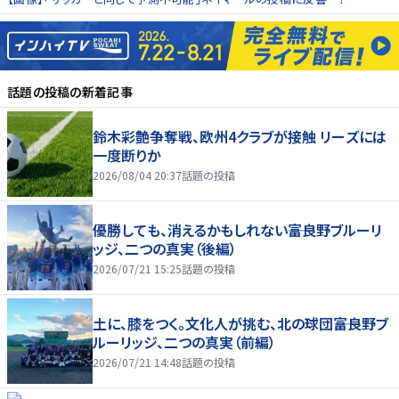
話題の投稿
の新着記事
鈴木彩艶争奪戦、欧州4クラブが接触 リーズには
一度断りか
2026/08/04 20:37
話題の投稿
優勝しても、消えるかもしれない――富良野ブルーリ
ッジ、二つの真実（後編）
2026/07/21 15:25
話題の投稿
土に、膝をつく。文化人が挑む、北の球団――富良野ブ
ルーリッジ、二つの真実（前編）
2026/07/21 14:48
話題の投稿