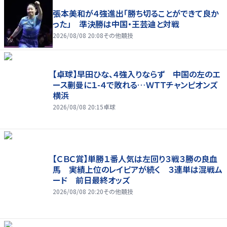
張本美和が４強進出「勝ち切ることができて良か
った」 準決勝は中国・王芸迪と対戦
2026/08/08 20:08
その他競技
【卓球】早田ひな、４強入りならず 中国の左のエ
ース蒯曼に１-４で敗れる…ＷＴＴチャンピオンズ
横浜
2026/08/08 20:15
卓球
【ＣＢＣ賞】単勝１番人気は左回り３戦３勝の良血
馬 実績上位のレイピアが続く ３連単は混戦ム
ード 前日最終オッズ
2026/08/08 20:20
その他競技