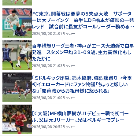
ＦＣ東京、開幕戦は悪夢の５失点大敗 サポータ
ーは大ブーイング 前半にＤＦ橋本が痛恨の一発
レッド 試合前に長友がコールリーダー務めるも
実らず
2026/08/08 21:07
サッカー
百年構想リーグ王者・神戸がエース大迫弾で白星
発進 スタメン平均３１・０９歳、主力高齢化もし
たたかに
2026/08/08 21:03
サッカー
「ミドルキック炸裂」鈴木優磨、強烈腹蹴り→今季
初イエローカードにファン物議「ちょっと厳しい
な」「開幕戦からお祖母様に怒られる」
2026/08/08 21:00
サッカー
【C大阪】MF横山夢樹がJ1デビュー戦で初ゴー
ル、父は元Ｊリーガー、兄はベルギーでプレー
2026/08/08 20:52
サッカー