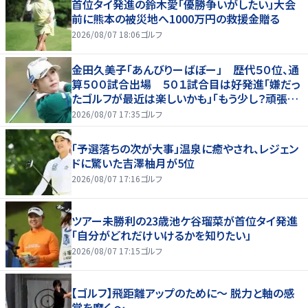
首位タイ発進の鈴木愛「優勝争いがしたい」大会
前に熊本の被災地へ1000万円の救援金贈る
2026/08/07 18:06
ゴルフ
金田久美子「あんびりーばぼー」 歴代５０位、通
算５００試合出場 ５０１試合目は好発進「嫌だっ
たゴルフが最近は楽しいかも」「もう少し？頑張り
たいな」
2026/08/07 17:35
ゴルフ
「予選落ちの次が大事」温泉に癒やされ、レジェン
ドに驚いた吉澤柚月が5位
2026/08/07 17:16
ゴルフ
ツアー未勝利の23歳池ケ谷瑠菜が首位タイ発進
「自分がどれだけいけるかを知りたい」
2026/08/07 17:15
ゴルフ
【ゴルフ】飛距離アップのために～ 脱力と軸の感
覚を磨く ～