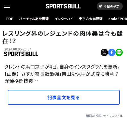
今日の予定
TOP
バーチャル高校野球
インターハイ
東京六大学野球
dodaSPO
（新しいタブ
レスリング界のレジェンドの肉体美は今も健
在！？
2024.08.05 20:34
タレントの浜口京子が4日、自身のインスタグラムを更新。
【画像】「さすが霊長類最強」吉田沙保里が武尊に勝利⁉
異種格闘技戦…
記事全文を見る
話題の投稿
ライフスタイル