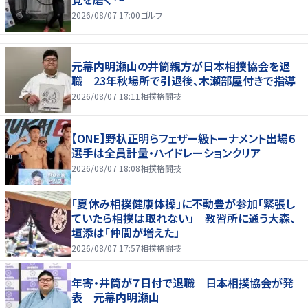
2026/08/07 17:00
ゴルフ
元幕内明瀬山の井筒親方が日本相撲協会を退
職 23年秋場所で引退後、木瀬部屋付きで指導
2026/08/07 18:11
相撲格闘技
【ONE】野杁正明らフェザー級トーナメント出場６
選手は全員計量・ハイドレーションクリア
2026/08/07 18:08
相撲格闘技
「夏休み相撲健康体操」に不動豊が参加「緊張し
ていたら相撲は取れない」 教習所に通う大森、
垣添は「仲間が増えた」
2026/08/07 17:57
相撲格闘技
年寄・井筒が７日付で退職 日本相撲協会が発
表 元幕内明瀬山