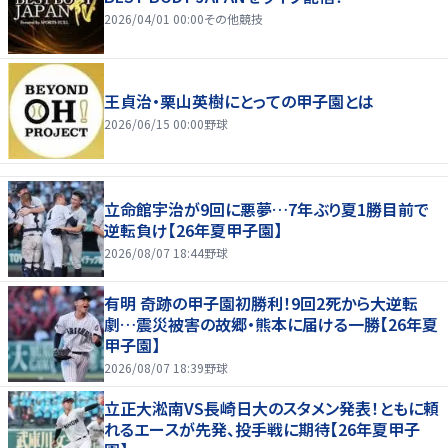
2026/04/01 00:00
その他競技
王貞治・栗山英樹にとっての甲子園とは
2026/06/15 00:00
野球
立命館宇治が9回に悪夢…7年ぶり夏1勝目前で
逆転負け【26年夏甲子園】
2026/08/07 18:44
野球
有明 奇跡の甲子園初勝利！9回2死から大逆転
劇…震災被害の故郷・熊本に届ける一勝【26年夏
甲子園】
2026/08/07 18:39
野球
立正大淞南VS長崎日大のスタメン発表！ともに頼
れるエースが先発、投手戦に期待【26年夏甲子