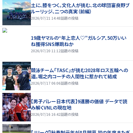
土に、膝をつく。文化人が挑む、北の球団――富良野ブ
ルーリッジ、二つの真実（前編）
2026/07/21 14:48
話題の投稿
19歳ヤマルの“年上恋人♡”ガルシア、50万いい
ね獲得SNS爆跳ねか
2026/07/20 11:12
話題の投稿
競泳チーム「TASC」が挑む2028年ロス五輪への
道。堀之内コーチの人間性に惹かれて結成
2026/07/17 06:06
話題の投稿
【男子バレー日本代表】9連勝の価値 データで読
み解くVNLの現在地
2026/07/16 16:42
話題の投稿
【Jリーグ】秋春制元年が8月開幕 初の年度またぎ