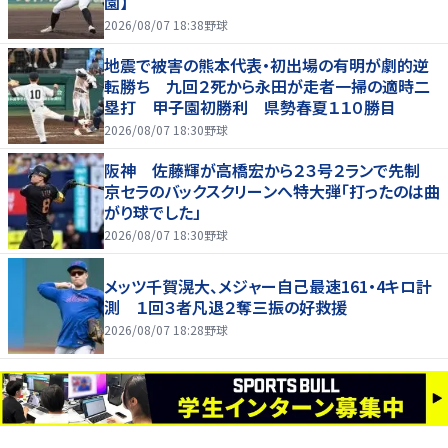
園】
2026/08/07 18:38
野球
地震で被害の熊本代表・初出場の有明が劇的逆
転勝ち 九回２死から永田が走者一掃の適時二
塁打 甲子園初勝利 県勢春夏１１０勝目
2026/08/07 18:30
野球
阪神 佐藤輝が高橋宏から２３号２ランで先制
京セラのバックスクリーンへ特大弾「打ったのは曲
がり球でした」
2026/08/07 18:30
野球
メッツ千賀滉大、メジャー自己最速161・4キロ計
測 １回３者凡退２奪三振の好救援
2026/08/07 18:28
野球