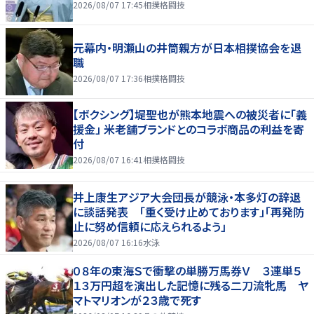
2026/08/07 17:45
相撲格闘技
元幕内・明瀬山の井筒親方が日本相撲協会を退
職
2026/08/07 17:36
相撲格闘技
【ボクシング】堤聖也が熊本地震への被災者に「義
援金」 米老舗ブランドとのコラボ商品の利益を寄
付
2026/08/07 16:41
相撲格闘技
井上康生アジア大会団長が競泳・本多灯の辞退
に談話発表 「重く受け止めております」「再発防
止に努め信頼に応えられるよう」
2026/08/07 16:16
水泳
０８年の東海Ｓで衝撃の単勝万馬券Ｖ ３連単５
１３万円超を演出した記憶に残る二刀流牝馬 ヤ
マトマリオンが２３歳で死す