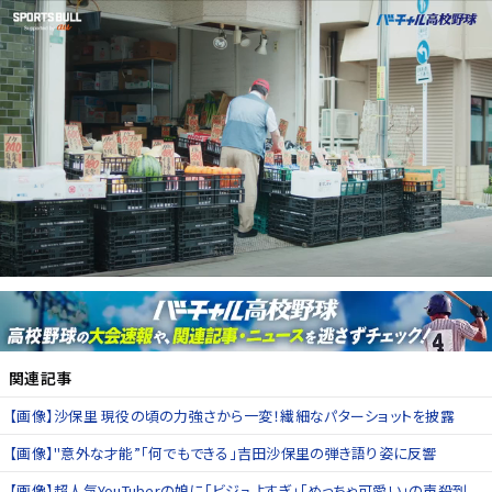
関連記事
【画像】沙保里 現役の頃の力強さから一変！繊細なパターショットを披露
【画像】"意外な才能”「何でもできる」吉田沙保里の弾き語り姿に反響
【画像】超人気YouTuberの娘に「ビジュよすぎ」「めっちゃ可愛い」の声殺到