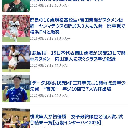
2026/08/07 18:01
サッカー
鹿島の１８歳現役高校生・吉田湊海がスタメン抜
擢…ヤンマテウスら新加入３人も先発 開幕戦で
横浜ＦＭと激突
2026/08/07 17:53
サッカー
【鹿島】U－19日本代表吉田湊海が18歳23日で開
幕スタメン 内田篤人に次ぐクラブ年少記録
2026/08/07 17:44
サッカー
【データ】横浜16歳MF三井寺眞、J1開幕戦最年少
先発 “吉兆” 年少10傑で７人W杯出場
2026/08/07 17:44
サッカー
横浜隼人が初優勝 女子最終順位と個人賞、試
合結果一覧【近畿インターハイ2026】