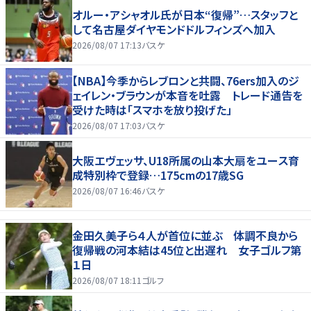
オルー・アシャオル氏が日本“復帰”…スタッフと
して名古屋ダイヤモンドドルフィンズへ加入
2026/08/07 17:13
バスケ
【NBA】今季からレブロンと共闘、76ers加入のジ
ェイレン・ブラウンが本音を吐露 トレード通告を
受けた時は「スマホを放り投げた」
2026/08/07 17:03
バスケ
大阪エヴェッサ、U18所属の山本大扇をユース育
成特別枠で登録…175cmの17歳SG
2026/08/07 16:46
バスケ
金田久美子ら４人が首位に並ぶ 体調不良から
復帰戦の河本結は45位と出遅れ 女子ゴルフ第
１日
2026/08/07 18:11
ゴルフ