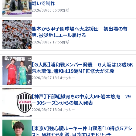
戦いで制作
2026/08/06 06:00
野球
熊本から甲子園球場へ大応援団 初出場の有
明、被災地にエール届ける
2026/08/07 17:55
野球
【Ｇ大阪】浦和戦メンバー発表 Ｇ大阪は18歳GK
荒木琉偉、浦和は19歳MF笹修大が先発
2026/08/07 18:14
サッカー
【神戸】下部組織育ちの中京大MF岩本悠庵 29
－30シーズンからの加入発表
2026/08/07 18:04
サッカー
【東京V】強心臓ルーキー仲山獅恩「10得点５アシ
スト」W杯から刺激、目指すはモドリッチ