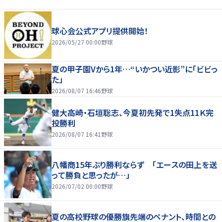
球心会公式アプリ提供開始！
2026/05/27 00:00
野球
夏の甲子園Vから1年…“いかつい近影”に「ビビっ
た」
2026/08/07 16:46
野球
健大高崎・石垣聡志、今夏初先発で1失点11Ｋ完
投勝利
2026/08/07 16:41
野球
八幡商15年ぶり勝利ならず 「エースの田上を送
って勝負と思ったが…」
2026/07/02 00:00
野球
夏の高校野球の優勝旗先端のペナント、時間との