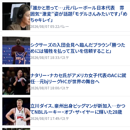
「誰かと思って…」元バレーボール日本代表 雰
囲気“激変”姿が話題「モデルさんみたいです」「め
ちゃキレイ」
2026/08/07 05:22
バレー
シクサーズの入団会見へ臨んだブラウン「勝つた
めには犠牲を払って互いを信頼すること」
2026/08/07 18:33
バスケ
ナタリー・ナカセ氏がアメリカ女子代表のACに就
任…元bjリーグHCが世界の舞台へ
2026/08/07 18:00
バスケ
立川ダイス、豪州出身ビッグマンが新加入…かつ
てNBLルーキー・オブ・ザ・イヤーに輝いた28歳
2026/08/07 17:49
バスケ