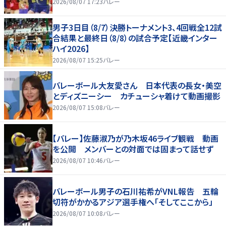
2026/08/07 17:23
バレー
男子3日目（8/7）決勝トーナメント3、4回戦全12試
合結果と最終日（8/8）の試合予定【近畿インター
ハイ2026】
2026/08/07 15:25
バレー
バレーボール大友愛さん 日本代表の長女・美空
とディズニーシー カチューシャ着けて動画撮影
2026/08/07 15:08
バレー
【バレー】佐藤淑乃が乃木坂46ライブ観戦 動画
を公開 メンバーとの対面では固まって話せず
2026/08/07 10:46
バレー
バレーボール男子の石川祐希がVNL報告 五輪
切符がかかるアジア選手権へ「そしてここから」
2026/08/07 10:08
バレー