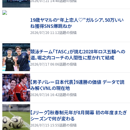
2026/07/21 14:48
話題の投稿
19歳ヤマルの“年上恋人♡”ガルシア、50万いい
ね獲得SNS爆跳ねか
2026/07/20 11:12
話題の投稿
競泳チーム「TASC」が挑む2028年ロス五輪への
道。堀之内コーチの人間性に惹かれて結成
2026/07/17 06:06
話題の投稿
【男子バレー日本代表】9連勝の価値 データで読
み解くVNLの現在地
2026/07/16 16:42
話題の投稿
【Jリーグ】秋春制元年が8月開幕 初の年度またぎ
シーズンで何が変わる
2026/07/15 15:55
話題の投稿