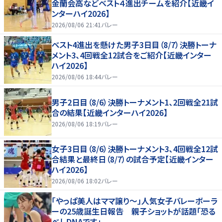
金蘭会高などベスト４進出チームを紹介【近畿イ
ンターハイ2026】
2026/08/06 21:41
バレー
ベスト4進出を懸けた男子3日目（8/7）決勝トーナ
メント3、4回戦全12試合をご紹介【近畿インター
ハイ2026】
2026/08/06 18:44
バレー
男子2日目（8/6）決勝トーナメント1、2回戦全21試
合の結果【近畿インターハイ2026】
2026/08/06 18:19
バレー
女子3日目（8/6）決勝トーナメント3、4回戦全12試
合結果と最終日（8/7）の試合予定【近畿インター
ハイ2026】
2026/08/06 18:02
バレー
「やっぱ美人はママ譲り～」人気女子バレーボーラ
ーの25歳誕生日報告 親子ショットが話題「恐る
べしDNAです」