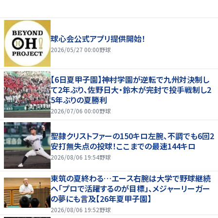
球心会公式アプリ提供開始！
2026/05/27 00:00
野球
【6日夏甲子園】神村学園が逆転で九州対決制し
て2年ぶり、佐野日大・鈴木が完封で投手戦制し2
5年ぶりの夏勝利
2026/07/06 00:00
野球
聖隷クリストファーの150キロ左腕、不調でも6回2
安打無失点の投球！ここまでの最速144キロ
2026/08/06 19:54
野球
東筑の夏終わる…エース右腕は大学で野球継続
へ「プロで活躍するのが目標」、メジャーリーガー
の夢にも言及【26年夏甲子園】
2026/08/06 19:52
野球