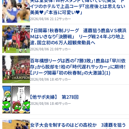
夫は堂安律！Ｗ杯スタンドで輝いていた美女 ド
イツのホテルで上品コーデ「出産後とは思えない
美美♥」「本当に可愛い♥」
2026/08/06 21:12
サッカー
７日開幕！秋春制Ｊリーグ 連覇狙う鹿島ＶＳ横浜
Ｍはいきなり「決勝戦」 リーグ戦２４年ぶり地上
波、国立初の６万人超観衆動員へ
2026/08/06 21:08
サッカー
百年構想リーグは西の｢7勝3敗｣！鹿島は｢早川依
存｣から脱却を！柏の｢時代遅れサッカー｣に期待！
【Jリーグ開幕｢初の秋春制｣の大激論】(1)
2026/08/06 18:45
サッカー
【他サポ夫婦】 第278回
2026/08/06 18:40
サッカー
女子大会を制するのはどの高校か 3連覇を狙う