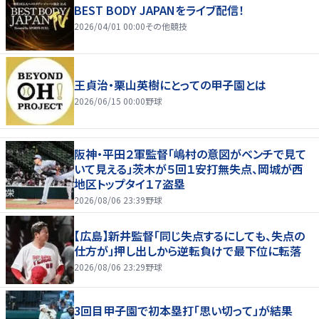
BEST BODY JAPANをライブ配信！
2026/04/01 00:00
その他競技
王貞治・栗山英樹にとっての甲子園とは
2026/06/15 00:00
野球
阪神・平田２軍監督「嶋村の意図がベンチで見て
いて見える」茨木が５回１安打無失点、岡城が西
地区トップタイ１７盗塁
2026/08/06 23:39
野球
【広島】新井監督「同じ失点するにしても、失点の
仕方が」押し出しから逆転負けで最下位に転落
2026/08/06 23:29
野球
3回目甲子園で初本塁打「思い切って」が結果