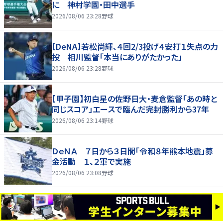
に 神村学園・田中選手
2026/08/06 23:28
野球
【DeNA】若松尚輝、４回2/3投げ４安打１失点の力
投 相川監督「本当にありがたかった」
2026/08/06 23:28
野球
【甲子園】初白星の佐野日大・麦倉監督「あの時と
同じスコア」エースで臨んだ完封勝利から37年
2026/08/06 23:14
野球
ＤｅＮＡ ７日から３日間「令和８年熊本地震」募
金活動 １、２軍で実施
2026/08/06 23:08
野球