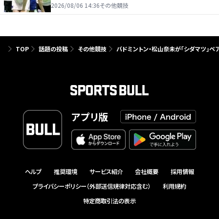
たり前じゃない」
2026/08/06 14:36
その他競技
TOP
話題の投稿
その他競技
バドミントン・松山奈未が「シダマツ」ペ
アプリ版
ヘルプ
推奨環境
サービス紹介
会社概要
採用情報
プライバシーポリシー（外部送信規律対応含む）
利用規約
特定商取引法の表示