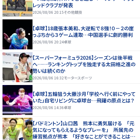
レッドクラブが発表
2026/08/06 20:15
その他競技
【卓球】18歳張本美和、大逆転で８強！０－２の崖
っぷちから３ゲーム連取…中国選手に劇的勝利
2026/08/06 20:24
卓球
【スーパーフォーミュラ2026】シーズンは後半戦
へ……ランキングトップを独走する太田格之進の
勢いは続くのか
2026/08/06 16:32
モータースポーツ
【卓球】五輪狙う大藤沙月「学校へ行く前にやって
いた」自宅リビングに卓球台…飛躍の原点とは？
2026/08/06 14:36
卓球
【バドミントン】山口茜 熊本に勇気届ける 「元
気になってもらえるようなプレーを」 所属先の
練習拠点が熊本 「好きなことができることは当