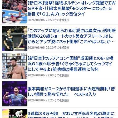
【新日本】衝撃！怪物ボルチン・オレッグ覚醒でＩＷ
ＧＰ王者・辻陽太を撃破「モンスターになった」５
勝目で「Ｇ１」Ａブロック首位タイ
2026/08/06 22:53
その他競技
「このアップに耐えられる可愛さは異次元」透明感
話題の２０歳ショートカット美女アスリート、はに
かみどアップ姿にネット衝撃「これやばいな、かわ
いすぎる」「顔ちっちゃ」
2026/08/06 22:10
その他競技
【新日本】ウルフアロン“因縁”成田蓮との８・８横
浜Ｇ１戦へ珍予告「ぐちゃぐちゃにしてシュウマイ
にしてやるよ」前哨戦は極悪連携に苦杯
2026/08/06 22:00
その他競技
張本美和が０－２から中国選手に大逆転勝利「苦
しい場面で勝ち切れた」 ベスト８入り
2026/08/06 21:25
その他競技
３連単３８万円超 かわいすぎる珍名馬の激走に