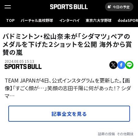
今日の予定
TOP
バーチャル高校野球
インターハイ
東京六大学野球
dodaSPO
（新しいタブ
バドミントン・松山奈未が「シダマツ」ペアの
メダルを下げた２ショットを公開 海外から賞
賛の嵐
2024.08.05 15:13
TEAM JAPANが4日、公式インスタグラムを更新した。【画
像】「すごく顔が…」笑顔の志田千陽に何があった！？ シダ
マ…
記事全文を見る
話題の投稿
その他競技