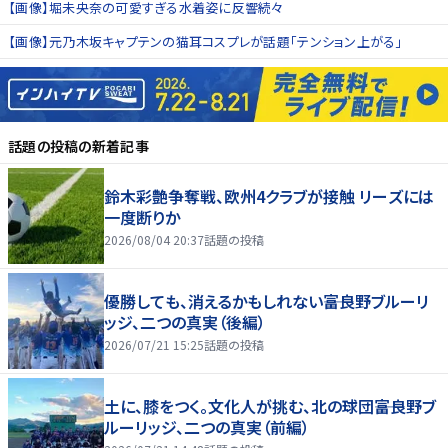
【画像】堀未央奈の可愛すぎる水着姿に反響続々
【画像】元乃木坂キャプテンの猫耳コスプレが話題「テンション上がる」
話題の投稿
の新着記事
鈴木彩艶争奪戦、欧州4クラブが接触 リーズには
一度断りか
2026/08/04 20:37
話題の投稿
優勝しても、消えるかもしれない――富良野ブルーリ
ッジ、二つの真実（後編）
2026/07/21 15:25
話題の投稿
土に、膝をつく。文化人が挑む、北の球団――富良野ブ
ルーリッジ、二つの真実（前編）