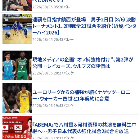
2026/08/06 05:20
バレー
連覇を目指す鎮西が登場 男子2日目（8/6）決勝
トーナメント1、2回戦全21試合を紹介【近畿インタ
ーハイ2026】
2026/08/05 20:43
バレー
現地メディアの企画“オフ補強格付け”、第2弾が
公開…レイカーズ、ウルブズの評価は
2026/08/06 20:27
バスケ
ユーロリーグからの補強が続くナゲッツ…ロニ
ー・ウォーカー四世と1年契約に合意
2026/08/06 19:43
バスケ
『ABEMA』で八村塁＆河村勇輝の共演を無料生中
継へ…男子日本代表の強化試合2試合を放送
2026/08/06 19:37
バスケ