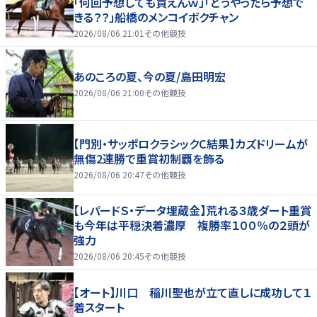
「何回予想しても買えんｗ」「どうやったら予想で
きる？？」船橋のメンコイボクチャン
2026/08/06 21:01
その他競技
あのころの夏、今の夏/島田明宏
2026/08/06 21:00
その他競技
【門別・サッポロクラシックC結果】カズドリームが
無傷2連勝で重賞初制覇を飾る
2026/08/06 20:47
その他競技
【レパードＳ・データ埋蔵金】荒れる３歳ダート重賞
も今年は平穏決着濃厚 複勝率１００％の２頭が
強力
2026/08/06 20:45
その他競技
【オート】川口 稲川聖也が立て直しに成功して１
着スタート