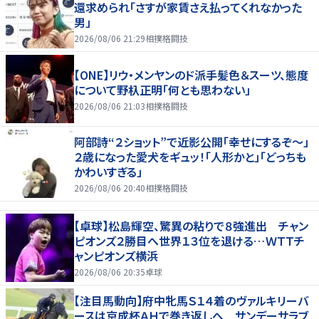
還求められ「さすが家賃さえ払ってくれなかった
男」
2026/08/06 21:29
相撲格闘技
【ONE】リウ・メンヤンのド派手髪色＆スーツ、態度
について野杁正明「何とも思わない」
2026/08/06 21:03
相撲格闘技
阿部詩“２ショット”で近影公開「幸せにするぞ〜」
２歳になった愛犬をギュッ！「人形かと」「どっちも
かわいすぎる」
2026/08/06 20:40
相撲格闘技
【卓球】松島輝空、驚異の粘りで８強進出 チャン
ピオンズ２勝目へ世界１３位を退ける…ＷＴＴチ
ャンピオンズ横浜
2026/08/06 20:35
卓球
【注目馬動向】府中牝馬Ｓ１４着のヴァルキリーバ
ースは京成杯ＡＨで巻き返しへ サンデーサラブ