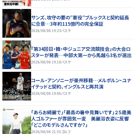
サンズ、攻守の要の”悪役”ブルックスと契約延長
に合意…3年約115億円の完全保証
2026/08/06 19:23
バスケ
「第34回日・韓・中ジュニア交流競技会」の大会ロ
スターが発表…中部大第一から馬越ら3名が選出
2026/08/06 19:18
バスケ
コール・アンソニーが豪州移籍…メルボルン・ユナ
イテッドと契約、イングルスと再共演
2026/08/06 19:06
バスケ
「あらお綺麗で」「最高の暑中見舞いです」２５歳美
人ゴルファーが雰囲気一変 美麗浴衣姿に反響
「どこのモデルさんですか？」
2026/08/06 21:55
ゴルフ