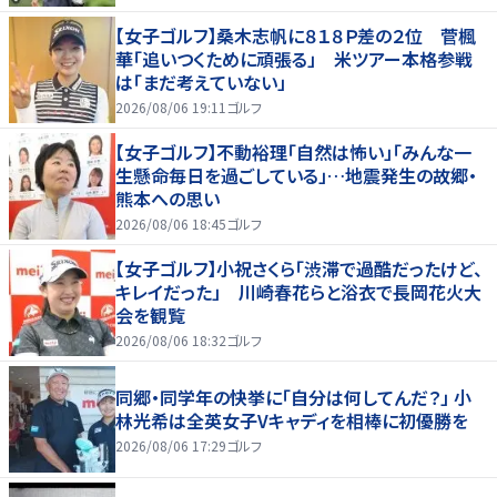
【女子ゴルフ】桑木志帆に８１８Ｐ差の２位 菅楓
華「追いつくために頑張る」 米ツアー本格参戦
は「まだ考えていない」
2026/08/06 19:11
ゴルフ
【女子ゴルフ】不動裕理「自然は怖い」「みんな一
生懸命毎日を過ごしている」…地震発生の故郷・
熊本への思い
2026/08/06 18:45
ゴルフ
【女子ゴルフ】小祝さくら「渋滞で過酷だったけど、
キレイだった」 川崎春花らと浴衣で長岡花火大
会を観覧
2026/08/06 18:32
ゴルフ
同郷・同学年の快挙に「自分は何してんだ？」 小
林光希は全英女子Vキャディを相棒に初優勝を
2026/08/06 17:29
ゴルフ