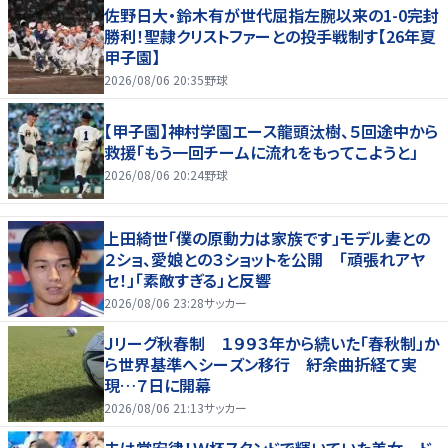
佐野日大・鈴木有が世代屈指左腕以来の1-0完封
勝利！聖隷クリストファーとの投手戦制す【26年夏
甲子園】
2026/08/06 20:35
野球
【甲子園】神村学園エース龍頭汰樹、５回途中から
救援「もう一回チームに流れをもってこようと」
2026/08/06 20:24
野球
上田綺世「僕の原動力は家族です」モデル妻との
２ショ、愛娘との３ショットを公開 「頑張れアヤ
セ！」「素敵すぎる」と反響
2026/08/06 23:28
サッカー
Ｊリーグ秋春制 １９９３年から続いた「春秋制」か
ら世界基準へシーズン移行 紆余曲折経て実
現…７日に開幕
2026/08/06 21:13
サッカー