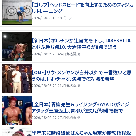
【ゴルフ】ヘッドスピードを向上するためのフィジカ
ルトレーニング
2026/08/06 17:00
ゴルフ
【新日本】ボルチンが辻陽太を下し、TAKESHITA
と並ぶ勝ち点10、大岩陵平らが8点で追う
2026/08/06 23:45
相撲格闘技
【ONE】リウ・メンヤンが自分以外で一番強いと思
うのはルオ・チャオ、決勝での対戦を希望
2026/08/06 23:21
相撲格闘技
【全日本】青柳亮生＆ライジングHAYATOがアジ
アタッグ王座返上、青柳が左ひざ靱帯損傷で
2026/08/06 22:07
相撲格闘技
昨年末に婚約破棄ぱんちゃん璃奈が婚約指輪返