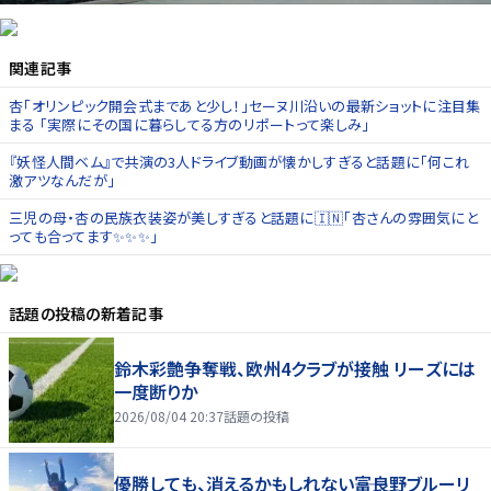
関連記事
杏「オリンピック開会式まであと少し！」セーヌ川沿いの最新ショットに注目集
まる 「実際にその国に暮らしてる方のリポートって楽しみ」
『妖怪人間ベム』で共演の3人ドライブ動画が懐かしすぎると話題に「何これ
激アツなんだが」
三児の母・杏の民族衣装姿が美しすぎると話題に🇮🇳「杏さんの雰囲気にと
っても合ってます✨✨✨」
話題の投稿
の新着記事
鈴木彩艶争奪戦、欧州4クラブが接触 リーズには
一度断りか
2026/08/04 20:37
話題の投稿
優勝しても、消えるかもしれない――富良野ブルーリ