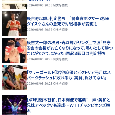
2026/08/09 20:59
相撲格闘技
辰吉寿以輝、判定勝ち 「警察官ボクサー」杉田
ダイスケさんの急死で対戦相手が変更も
2026/08/09 20:39
相撲格闘技
辰吉丈一郎の次男・寿以輝がリング上で涙「見守
る会の会長がお亡くなりになって、弔いとして勝つ
ことができてよかった」再起３戦目は判定勝ち
2026/08/09 20:28
相撲格闘技
【マリーゴールド】岩谷麻優とビクトリア弓月はス
パークラッシュに敗れるも「実質、負けてない」
2026/08/09 20:23
相撲格闘技
【卓球】張本智和、日本開催で連覇！ 妹・美和と
兄妹アベックＶも達成…ＷＴＴチャンピオンズ横
浜