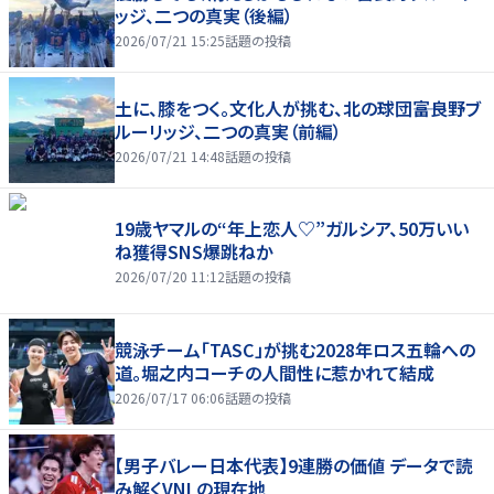
ッジ、二つの真実（後編）
2026/07/21 15:25
話題の投稿
土に、膝をつく。文化人が挑む、北の球団――富良野ブ
ルーリッジ、二つの真実（前編）
2026/07/21 14:48
話題の投稿
19歳ヤマルの“年上恋人♡”ガルシア、50万いい
ね獲得SNS爆跳ねか
2026/07/20 11:12
話題の投稿
競泳チーム「TASC」が挑む2028年ロス五輪への
道。堀之内コーチの人間性に惹かれて結成
2026/07/17 06:06
話題の投稿
【男子バレー日本代表】9連勝の価値 データで読
み解くVNLの現在地