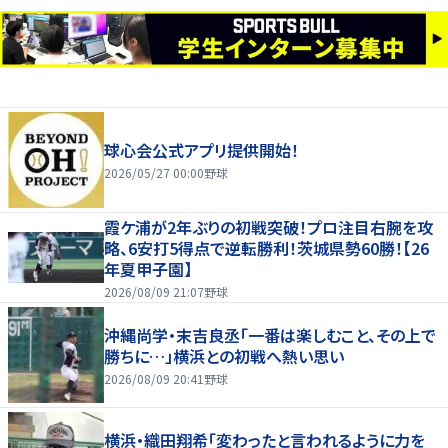
球心会公式アプリ提供開始！
2026/05/27 00:00
野球
霞ケ浦が2年ぶりの初戦突破！プロ注目右腕を攻
略、6安打5得点で逆転勝利！茨城県勢60勝！【26
年夏甲子園】
2026/08/09 21:07
野球
沖縄尚学・末吉良丞「一番は楽しむこと、その上で
勝ちに…」横浜との初戦へ熱い思い
2026/08/09 20:41
野球
横浜・織田翔希「変わったと言われるように力を