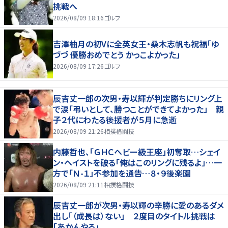
挑戦へ
2026/08/09 18:16
ゴルフ
吉澤柚月の初Vに全英女王・桑木志帆も祝福「ゆ
づづ 優勝おめでとう かっこよかった」
2026/08/09 17:26
ゴルフ
辰吉丈一郎の次男・寿以輝が判定勝ちにリング上
で涙「弔いとして、勝つことができてよかった」 親
子２代にわたる後援者が５月に急逝
2026/08/09 21:26
相撲格闘技
内藤哲也、「ＧＨＣヘビー級王座」初奪取…シェイ
ン・ヘイストを破る「俺はこのリングに残るよ」…一
方で「Ｎ-１」不参加を通告…８・９後楽園
2026/08/09 21:11
相撲格闘技
辰吉丈一郎が次男・寿以輝の辛勝に愛のあるダメ
出し「（成長は）ない」 ２度目のタイトル挑戦は
「あかんやろ」