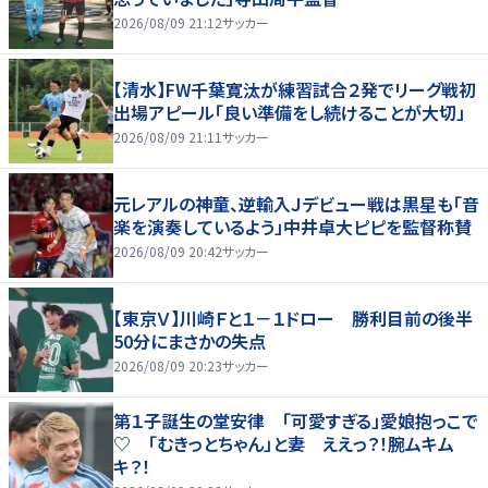
2026/08/09 21:12
サッカー
【清水】FW千葉寛汰が練習試合２発でリーグ戦初
出場アピール「良い準備をし続けることが大切」
2026/08/09 21:11
サッカー
元レアルの神童、逆輸入Ｊデビュー戦は黒星も「音
楽を演奏しているよう」中井卓大ピピを監督称賛
2026/08/09 20:42
サッカー
【東京Ｖ】川崎Ｆと１－１ドロー 勝利目前の後半
50分にまさかの失点
2026/08/09 20:23
サッカー
第１子誕生の堂安律 「可愛すぎる」愛娘抱っこで
♡ 「むきっとちゃん」と妻 ええっ？！腕ムキム
キ？！