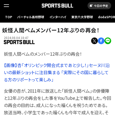
今日の予定
TOP
バーチャル高校野球
インターハイ
東京六大学野球
dodaSPO
（新しいタブ
妖怪人間ベムメンバー12年ぶりの再会！
2024.08.04 18:47
妖怪人間ベムのメンバー12年ぶりの再会！
【画像】杏「オリンピック開会式まであと少し！」セーヌ川沿
いの最新ショットに注目集まる 「実際にその国に暮らして
る方のリポートって楽しみ」
女優の杏が、2011年に放送した「妖怪人間ベム」の俳優陣
と12年ぶりの再会をした事をYouTube上で報告した。今回
の再会の目的は、成人になった福くんを祝うためである。
放送当時、小学生であった福くんも今年で成人を迎え、そ