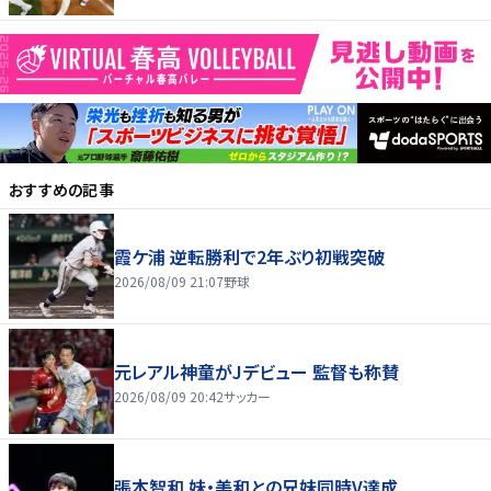
おすすめの記事
霞ケ浦 逆転勝利で2年ぶり初戦突破
2026/08/09 21:07
野球
元レアル神童がJデビュー 監督も称賛
2026/08/09 20:42
サッカー
張本智和 妹・美和との兄妹同時V達成