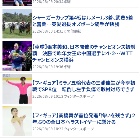
2026/08/09 20:34
卓球
シャーガーカップ第4戦はルメール3着、武豊5着
と奮闘…英愛選抜オズボーン騎手が快勝
2026/08/09 14:31
その他競技
【卓球】張本美和、日本開催のチャンピオンズ初制
覇 決勝で昨年女王の中国選手に４-２…ＷＴＴ
チャンピオンズ横浜
2026/08/09 19:36
卓球
【フィギュア】ミラノ五輪代表の三浦佳生が今季初
戦でSP８位 転倒し左手負傷で取材対応できず
2026/08/09 19:13
ウィンタースポーツ
【フィギュア】高橋舞が首位発進「悔いを残さず」２
年ぶりの全日本へラストイヤーに懸ける
2026/08/09 18:22
ウィンタースポーツ