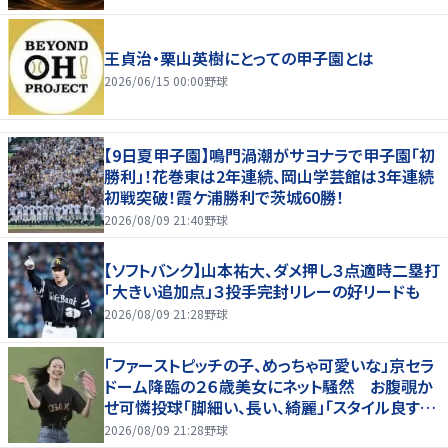
王貞治・栗山英樹にとっての甲子園とは
2026/06/15 00:00
野球
【9日夏甲子園】鳴門渦潮がサヨナラで甲子園「初
勝利」！花巻東は2年連続、岡山学芸館は3年連続
初戦突破！霞ケ浦勝利で茨城60勝！
2026/08/09 21:40
野球
【ソフトバンク】山本祐大、ダメ押し３点適時二塁打
「大きい追加点」３投手完封リレーの好リードも
2026/08/09 21:28
野球
「ファーストピッチの子、めっちゃ可愛いな」京セラ
ドーム降臨の２６歳美女にネット騒然 お腹覗か
せ可憐投球「脚細い、長い、綺麗」「スタイル良すぎ
だろ」
2026/08/09 21:28
野球