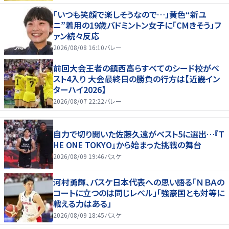
「いつも笑顔で楽しそうなので…」黄色“新ユ
ニ”着用の19歳バドミントン女子に「CMきそう」フ
ァン続々反応
2026/08/08 16:10
バレー
前回大会王者の鎮西高らすべてのシード校がベ
スト4入り 大会最終日の勝負の行方は【近畿イン
ターハイ2026】
2026/08/07 22:22
バレー
自力で切り開いた佐藤久遠がベスト5に選出…『T
HE ONE TOKYO』から始まった挑戦の舞台
2026/08/09 19:46
バスケ
河村勇輝、バスケ日本代表への思い語る「ＮＢＡの
コートに立つのは同じレベル」「強豪国とも対等に
戦える力はある」
2026/08/09 18:45
バスケ