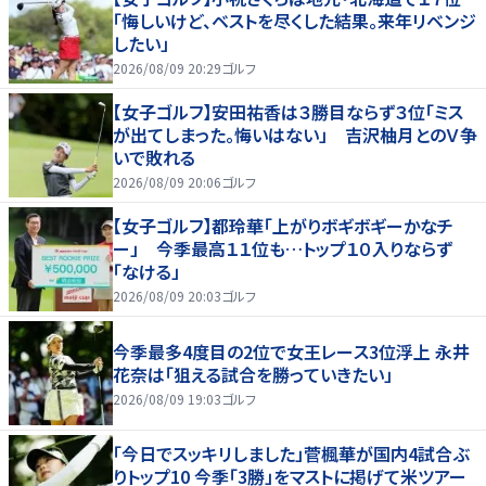
「悔しいけど、ベストを尽くした結果。来年リベンジ
したい」
2026/08/09 20:29
ゴルフ
【女子ゴルフ】安田祐香は３勝目ならず３位「ミス
が出てしまった。悔いはない」 吉沢柚月とのＶ争
いで敗れる
2026/08/09 20:06
ゴルフ
【女子ゴルフ】都玲華「上がりボギボギーかなチ
ー」 今季最高１１位も…トップ１０入りならず
「なける」
2026/08/09 20:03
ゴルフ
今季最多4度目の2位で女王レース3位浮上 永井
花奈は「狙える試合を勝っていきたい」
2026/08/09 19:03
ゴルフ
「今日でスッキリしました」菅楓華が国内4試合ぶ
りトップ10 今季「3勝」をマストに掲げて米ツアー