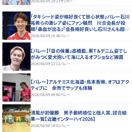
2026/08/09 20:23
サッカー
「タキシード姿が格好良くて放心状態」バレー石川
祐希らの激レア姿にファン騒然 川合会長が投
稿「鼻血が出る」「会長格好良いし石川さんも超格
好いい」
2026/08/09 16:48
バレー
【バレー】「目の保養」高橋藍、黒Ｔ＆デニム姿でし
がみつく愛犬抱いて海に入るオフショなど披露
2026/08/09 12:12
バレー
【バレー】アルテミス北海道・鳥本香琳、オフはアク
ティブに 余市でサップも体験
2026/08/09 06:00
バレー
清風が初優勝 男子最終順位と個人賞、試合結
果一覧【近畿インターハイ2026】
2026/08/08 18:01
バレー