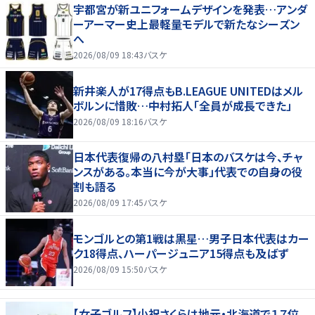
宇都宮が新ユニフォームデザインを発表…アンダ
ーアーマー史上最軽量モデルで新たなシーズン
へ
2026/08/09 18:43
バスケ
新井楽人が17得点もB.LEAGUE UNITEDはメル
ボルンに惜敗…中村拓人「全員が成長できた」
2026/08/09 18:16
バスケ
日本代表復帰の八村塁「日本のバスケは今、チャ
ンスがある。本当に今が大事」代表での自身の役
割も語る
2026/08/09 17:45
バスケ
モンゴルとの第1戦は黒星…男子日本代表はカー
ク18得点、ハーパージュニア15得点も及ばず
2026/08/09 15:50
バスケ
【女子ゴルフ】小祝さくらは地元・北海道で１７位