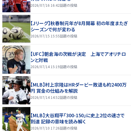
2026/07/16 16:42
話題の投稿
【Jリーグ】秋春制元年が8月開幕 初の年度またぎ
シーズンで何が変わる
2026/07/15 15:55
話題の投稿
【UFC】朝倉海の次戦が決定 上海でアオリチロ
ンと対戦
2026/07/14 15:19
話題の投稿
【MLB】村上宗隆はHRダービー敗退も約2400万
円 賞金の仕組みを解説
2026/07/14 14:52
話題の投稿
【MLB】大谷翔平「300-150」に史上2位の速さで
到達 記録の意味を読み解く
2026/07/10 17:26
話題の投稿