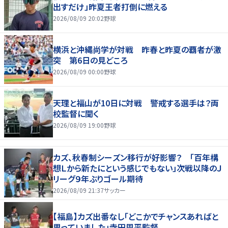
出すだけ」昨夏王者打倒に燃える
2026/08/09 20:02
野球
横浜と沖縄尚学が対戦 昨春と昨夏の覇者が激
突 第6日の見どころ
2026/08/09 00:00
野球
天理と福山が10日に対戦 警戒する選手は？両
校監督に聞く
2026/08/09 19:00
野球
カズ、秋春制シーズン移行が好影響？ 「百年構
想Ｌから新たにという感じでもない」次戦以降のＪ
リーグ９年ぶりゴール期待
2026/08/09 21:37
サッカー
【福島】カズ出番なし「どこかでチャンスあればと
思っていました」寺田周平監督