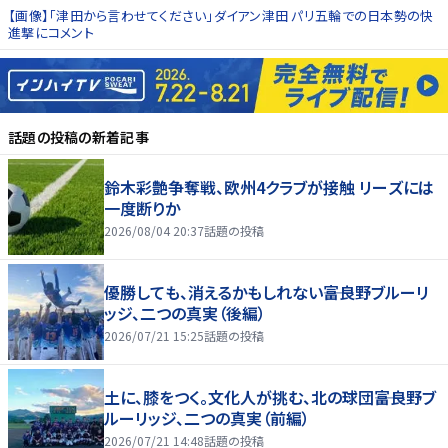
【画像】「津田から言わせてください」ダイアン津田 パリ五輪での日本勢の快
進撃にコメント
話題の投稿
の新着記事
鈴木彩艶争奪戦、欧州4クラブが接触 リーズには
一度断りか
2026/08/04 20:37
話題の投稿
優勝しても、消えるかもしれない――富良野ブルーリ
ッジ、二つの真実（後編）
2026/07/21 15:25
話題の投稿
土に、膝をつく。文化人が挑む、北の球団――富良野ブ
ルーリッジ、二つの真実（前編）
2026/07/21 14:48
話題の投稿