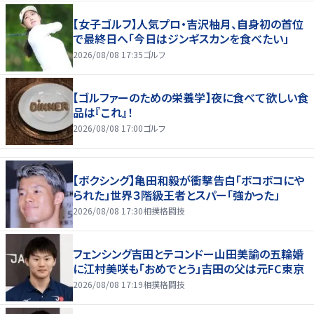
【女子ゴルフ】人気プロ・吉沢柚月、自身初の首位
で最終日へ「今日はジンギスカンを食べたい」
2026/08/08 17:35
ゴルフ
【ゴルファーのための栄養学】夜に食べて欲しい食
品は『これ』！
2026/08/08 17:00
ゴルフ
【ボクシング】亀田和毅が衝撃告白「ボコボコにや
られた」世界３階級王者とスパー「強かった」
2026/08/08 17:30
相撲格闘技
フェンシング吉田とテコンドー山田美諭の五輪婚
に江村美咲も「おめでとう」吉田の父は元FC東京
2026/08/08 17:19
相撲格闘技