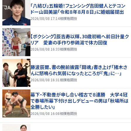
「八結び」五輪婚！フェンシング吉田健人とテコン
ドー山田美諭「令和８年８月８日」に婚姻届提出
2026/08/08 17:14
相撲格闘技
【ボクシング】辰吉寿以輝、30歳初戦へ前日計量ク
リア 愛妻の手作り参鶏湯で体力回復
2026/08/08 16:33
相撲格闘技
藤波辰爾、書の腕前披露「闘魂」書き上げ「猪木さ
んに怒鳴られ気弱になったところが『鬼』に…」
2026/08/08 16:31
相撲格闘技
幕下・不動豊が申し合い稽古で８連勝 大学４冠
で春場所幕下付け出しデビューの男は「秋場所は
全勝したい」
2026/08/08 16:08
相撲格闘技