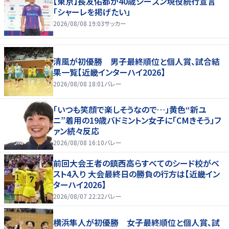
【東京】長友佑都が40歳シーズン現役続行宣言
「シャーレを掲げたい」
2026/08/08 19:03
サッカー
清風が初優勝 男子最終順位と個人賞、試合結
果一覧【近畿インターハイ2026】
2026/08/08 18:01
バレー
「いつも笑顔で楽しそうなので…」黄色“新ユ
ニ”着用の19歳バドミントン女子に「CMきそう」フ
ァン続々反応
2026/08/08 16:10
バレー
前回大会王者の鎮西高らすべてのシード校がベ
スト4入り 大会最終日の勝負の行方は【近畿イン
ターハイ2026】
2026/08/07 22:22
バレー
横浜隼人が初優勝 女子最終順位と個人賞、試