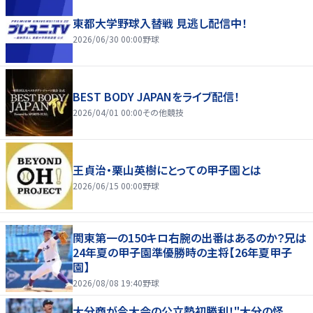
東都大学野球入替戦 見逃し配信中！
2026/06/30 00:00
野球
BEST BODY JAPANをライブ配信！
2026/04/01 00:00
その他競技
王貞治・栗山英樹にとっての甲子園とは
2026/06/15 00:00
野球
関東第一の150キロ右腕の出番はあるのか？兄は
24年夏の甲子園準優勝時の主将【26年夏甲子
園】
2026/08/08 19:40
野球
大分商が今大会の公立勢初勝利！"大分の怪