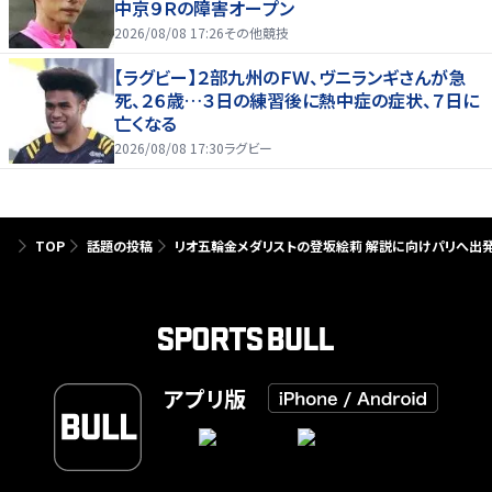
中京９Ｒの障害オープン
2026/08/08 17:26
その他競技
【ラグビー】２部九州のＦＷ、ヴニランギさんが急
死、２６歳…３日の練習後に熱中症の症状、７日に
亡くなる
2026/08/08 17:30
ラグビー
TOP
話題の投稿
リオ五輪金メダリストの登坂絵莉 解説に向けパリへ出
アプリ版