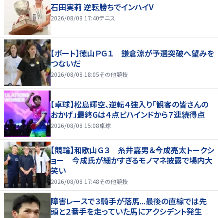
石田実莉 逆転勝ちでインハイV
2026/08/08 17:40
テニス
【ボート】徳山ＰＧ１ 鎌倉涼が予選突破へ望みを
つないだ
2026/08/08 18:05
その他競技
【卓球】松島輝空、逆転４強入り「観客の皆さんの
おかげ」最終Gは４点ビハインドから７連続得点
2026/08/08 15:08
卓球
【競輪】和歌山Ｇ３ 糸井嘉男＆今成亮太トークシ
ョー 今成氏が細かすぎるモノマネ披露で場内大
笑い
2026/08/08 17:48
その他競技
障害レースで３騎手が落馬...最後の直線では先
頭と２番手を走っていた馬にアクシデント発生