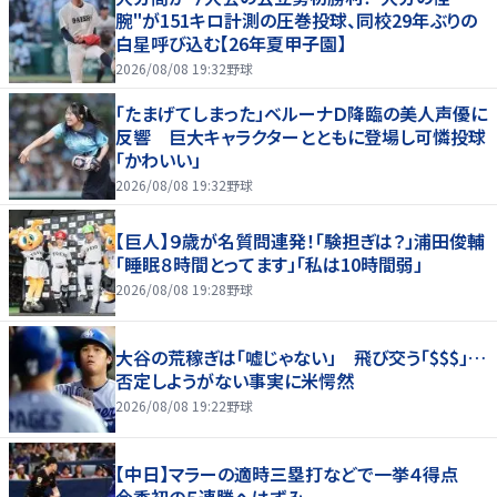
腕"が151キロ計測の圧巻投球、同校29年ぶりの
白星呼び込む【26年夏甲子園】
2026/08/08 19:32
野球
「たまげてしまった」ベルーナＤ降臨の美人声優に
反響 巨大キャラクターとともに登場し可憐投球
「かわいい」
2026/08/08 19:32
野球
【巨人】９歳が名質問連発！「験担ぎは？」浦田俊輔
「睡眠８時間とってます」「私は10時間弱」
2026/08/08 19:28
野球
大谷の荒稼ぎは「嘘じゃない」 飛び交う「$$$」…
否定しようがない事実に米愕然
2026/08/08 19:22
野球
【中日】マラーの適時三塁打などで一挙４得点