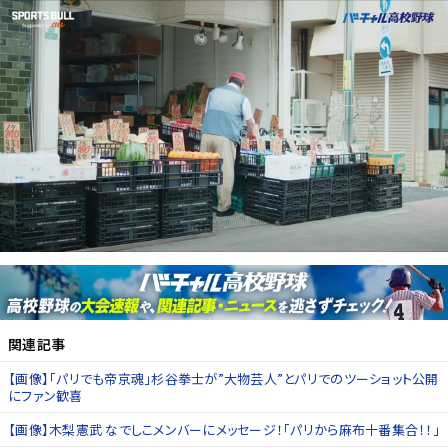
関連記事
【画像】「パリでも帝京魂」杉谷拳士が”大物芸人”とパリでのツーショット公開
にファン歓喜
【画像】木梨憲武 なでしこメンバーにメッセージ！「パリから麻布十番集合！！」