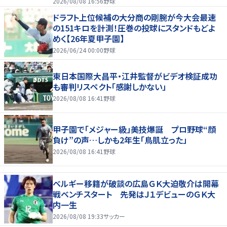
2026/08/08 16:56
野球
ドラフト上位候補の大分商の剛腕が今大会最速
の151キロを計測！圧巻の投球にスタンドもどよ
めく【26年夏甲子園】
2026/06/24 00:00
野球
東日本国際大昌平・江井監督がビデオ検証成功
も審判リスペクト「感謝しかない」
2026/08/08 16:41
野球
甲子園で「メジャー級」美技爆誕 プロ野球“顔
負け”の声…しかも2年生「鳥肌立った」
2026/08/08 16:41
野球
ベルギー移籍が破談の広島ＧＫ大迫敬介は開幕
戦ベンチスタート 先発はＪ１デビューのＧＫ大
内一生
2026/08/08 19:33
サッカー