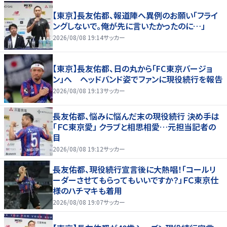
【東京】長友佑都、報道陣へ異例のお願い「フライ
ングしないで。俺が先に言いたかったのに…」
2026/08/08 19:14
サッカー
【東京】長友佑都、日の丸から「FC東京バージョ
ン」へ ヘッドバンド姿でファンに現役続行を報告
2026/08/08 19:13
サッカー
長友佑都、悩みに悩んだ末の現役続行 決め手は
「ＦＣ東京愛」 クラブと相思相愛…元担当記者の
目
2026/08/08 19:12
サッカー
長友佑都、現役続行宣言後に大熱唱！「コールリ
ーダーさせてもらってもいいですか？」ＦＣ東京仕
様のハチマキも着用
2026/08/08 19:07
サッカー