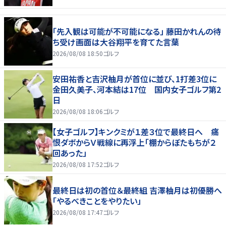
「先入観は可能が不可能になる」 藤田かれんの待
ち受け画面は大谷翔平を育てた言葉
2026/08/08 18:50
ゴルフ
安田祐香と吉沢柚月が首位に並び、1打差3位に
金田久美子、河本結は17位 国内女子ゴルフ第2
日
2026/08/08 18:06
ゴルフ
【女子ゴルフ】キンクミが１差３位で最終日へ 痛
恨ダボからＶ戦線に再浮上「棚からぼたもちが２
回あった」
2026/08/08 17:52
ゴルフ
最終日は初の首位＆最終組 吉澤柚月は初優勝へ
「やるべきことをやりたい」
2026/08/08 17:47
ゴルフ