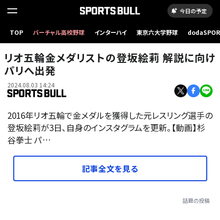
今日の予定
TOP
バーチャル高校野球
インターハイ
東京六大学野球
dodaSPO
（新しいタブ
リオ五輪金メダリストの登坂絵莉 解説に向け
パリへ出発
2024.08.03 14:24
2016年リオ五輪で金メダルを獲得した元レスリング選手の
登坂絵莉が3日、自身のインスタグラムを更新。【動画】杉
谷拳士 パ…
記事全文を見る
話題の投稿