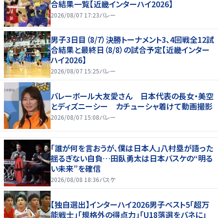
合結果一覧【近畿インターハイ2026】
2026/08/07 17:23
バレー
男子3日目（8/7）決勝トーナメント3、4回戦全12試
合結果と最終日（8/8）の試合予定【近畿インター
ハイ2026】
2026/08/07 15:25
バレー
バレーボール大友愛さん 日本代表の長女・美空
とディズニーシー カチューシャ着けて動画撮影
2026/08/07 15:08
バレー
「誰が何を言おうが、僕は日本人」八村塁が語った
揺るぎない自負…田臥勇太は日本バスケの“明る
い未来”を確信
2026/08/08 18:36
バスケ
【独自選出】インターハイ2026男子ベスト5「超万
能戦士」「規格外の得点力」「U18落選をバネに」