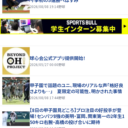
今季初の５連勝へはずみ
2026/08/08 19:14
野球
球心会公式アプリ提供開始！
2026/05/27 00:00
野球
甲子園で話題のユニ、現場のリアルな声「格好良
さよりも…」 夏限定の可能性、明かされた事情
2026/08/08 17:44
野球
【8日の甲子園見どころ】プロ注目の好投手が登
場！センバツ8強の英明・冨岡、関東第一の2年生1
50キロ右腕・高橋の投げ合いに期待