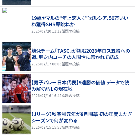
19歳ヤマルの“年上恋人♡”ガルシア、50万いい
ね獲得SNS爆跳ねか
2026/07/20 11:12
話題の投稿
競泳チーム「TASC」が挑む2028年ロス五輪への
道。堀之内コーチの人間性に惹かれて結成
2026/07/17 06:06
話題の投稿
【男子バレー日本代表】9連勝の価値 データで読
み解くVNLの現在地
2026/07/16 16:42
話題の投稿
【Jリーグ】秋春制元年が8月開幕 初の年度またぎ
シーズンで何が変わる
2026/07/15 15:55
話題の投稿