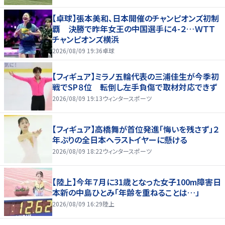
【卓球】張本美和、日本開催のチャンピオンズ初制
覇 決勝で昨年女王の中国選手に４-２…ＷＴＴ
チャンピオンズ横浜
2026/08/09 19:36
卓球
【フィギュア】ミラノ五輪代表の三浦佳生が今季初
戦でSP８位 転倒し左手負傷で取材対応できず
2026/08/09 19:13
ウィンタースポーツ
【フィギュア】高橋舞が首位発進「悔いを残さず」２
年ぶりの全日本へラストイヤーに懸ける
2026/08/09 18:22
ウィンタースポーツ
【陸上】今年７月に31歳となった女子100m障害日
本新の中島ひとみ「年齢を重ねることは…」
2026/08/09 16:29
陸上