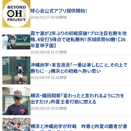
球心会公式アプリ提供開始！
2026/05/27 00:00
野球
霞ケ浦が2年ぶりの初戦突破！プロ注目右腕を攻
略、6安打5得点で逆転勝利！茨城県勢60勝！【26
年夏甲子園】
2026/08/09 21:07
野球
沖縄尚学・末吉良丞「一番は楽しむこと、その上で
勝ちに…」横浜との初戦へ熱い思い
2026/08/09 20:41
野球
横浜・織田翔希「変わったと言われるように力を
出すだけ」昨夏王者打倒に燃える
2026/08/09 20:02
野球
横浜と沖縄尚学が対戦 昨春と昨夏の覇者が激