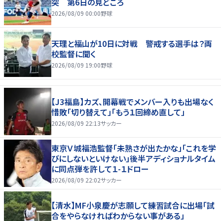
突 第6日の見どころ
2026/08/09 00:00
野球
天理と福山が10日に対戦 警戒する選手は？両
校監督に聞く
2026/08/09 19:00
野球
【J3福島】カズ、開幕戦でメンバー入りも出場なく
惜敗「切り替えて」「もう１回締め直して」
2026/08/09 22:13
サッカー
東京Ｖ城福浩監督「未熟さが出たかな」「これを学
びにしないといけない」後半アディショナルタイム
に同点弾を許して１-１ドロー
2026/08/09 22:02
サッカー
【清水】MF小泉慶が志願して練習試合に出場「試
合をやらなければわからない事がある」