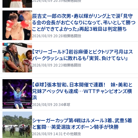
2026/08/09 20:39
相撲格闘技
辰吉丈一郎の次男・寿以輝がリング上で涙「見守
る会の会長がお亡くなりになって、弔いとして勝つ
ことができてよかった」再起３戦目は判定勝ち
2026/08/09 20:28
相撲格闘技
【マリーゴールド】岩谷麻優とビクトリア弓月はス
パークラッシュに敗れるも「実質、負けてない」
2026/08/09 20:23
相撲格闘技
【卓球】張本智和、日本開催で連覇！ 妹・美和と
兄妹アベックＶも達成…ＷＴＴチャンピオンズ横
浜
2026/08/09 20:34
卓球
シャーガーカップ第4戦はルメール3着、武豊5着
と奮闘…英愛選抜オズボーン騎手が快勝
2026/08/09 14:31
その他競技