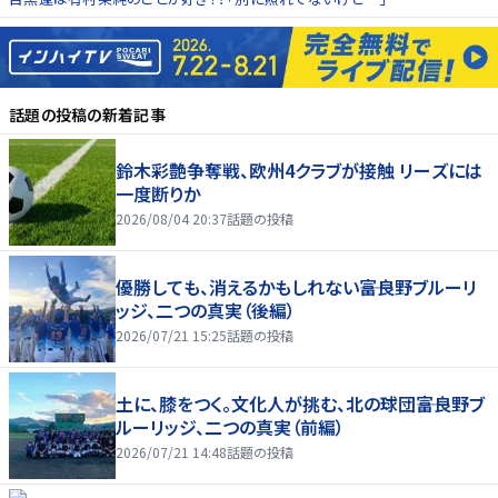
話題の投稿
の新着記事
鈴木彩艶争奪戦、欧州4クラブが接触 リーズには
一度断りか
2026/08/04 20:37
話題の投稿
優勝しても、消えるかもしれない――富良野ブルーリ
ッジ、二つの真実（後編）
2026/07/21 15:25
話題の投稿
土に、膝をつく。文化人が挑む、北の球団――富良野ブ
ルーリッジ、二つの真実（前編）
2026/07/21 14:48
話題の投稿