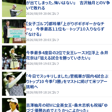
が出てしまった。悔いはない」 吉沢柚月とのＶ争
いで敗れる
2026/08/09 20:06
ゴルフ
【女子ゴルフ】都玲華「上がりボギボギーかなチ
ー」 今季最高１１位も…トップ１０入りならず
「なける」
2026/08/09 20:03
ゴルフ
今季最多4度目の2位で女王レース3位浮上 永井
花奈は「狙える試合を勝っていきたい」
2026/08/09 19:03
ゴルフ
「今日でスッキリしました」菅楓華が国内4試合ぶ
りトップ10 今季「3勝」をマストに掲げて米ツアー
挑戦へ
2026/08/09 18:16
ゴルフ
吉澤柚月の初Vに全英女王・桑木志帆も祝福「ゆ
づづ 優勝おめでとう かっこよかった」