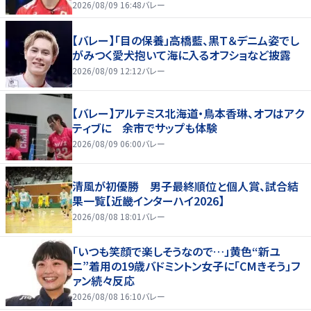
好いい」
2026/08/09 16:48
バレー
【バレー】「目の保養」高橋藍、黒Ｔ＆デニム姿でし
がみつく愛犬抱いて海に入るオフショなど披露
2026/08/09 12:12
バレー
【バレー】アルテミス北海道・鳥本香琳、オフはアク
ティブに 余市でサップも体験
2026/08/09 06:00
バレー
清風が初優勝 男子最終順位と個人賞、試合結
果一覧【近畿インターハイ2026】
2026/08/08 18:01
バレー
「いつも笑顔で楽しそうなので…」黄色“新ユ
ニ”着用の19歳バドミントン女子に「CMきそう」フ
ァン続々反応
2026/08/08 16:10
バレー