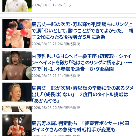
2026/08/09 17:26
ゴルフ
辰吉丈一郎の次男・寿以輝が判定勝ちにリング上
で涙「弔いとして、勝つことができてよかった」 親
子２代にわたる後援者が５月に急逝
2026/08/09 21:26
相撲格闘技
内藤哲也、「ＧＨＣヘビー級王座」初奪取…シェイ
ン・ヘイストを破り「俺はこのリングに残るよ」…一
方で「Ｎ-１」不参加を通告…８・９後楽園
2026/08/09 21:11
相撲格闘技
辰吉丈一郎が次男・寿以輝の辛勝に愛のあるダメ
出し「（成長は）ない」 ２度目のタイトル挑戦は
「あかんやろ」
2026/08/09 20:59
相撲格闘技
辰吉寿以輝、判定勝ち 「警察官ボクサー」杉田
ダイスケさんの急死で対戦相手が変更も