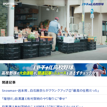
関連記事
Snowman・岩本照 、白石麻衣らがクランクアップ👏「最高の任務だった」
「理想だ」目黒蓮と有村架純のやり取りに"幸せ"
目黒蓮は有村架純のことが好き！？「別に照れてないけど…」