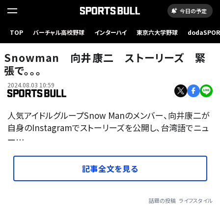
今日の予定
TOP
バーチャル高校野球
インターハイ
東京六大学野球
dodaSPO
（新しいタブ
Snowman 向井康二 ストーリーズ 緊
張で。。。
2024.08.03 10:59
人気アイドルグループSnow Manのメンバー、向井康二が
自身のInstagramでストーリーズを公開し、台湾語でニュ
ー…
記事全文を見る
話題の投稿
ライフスタイル