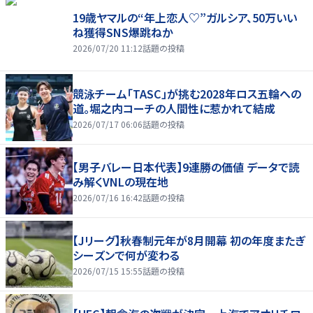
19歳ヤマルの“年上恋人♡”ガルシア、50万いい
ね獲得SNS爆跳ねか
2026/07/20 11:12
話題の投稿
競泳チーム「TASC」が挑む2028年ロス五輪への
道。堀之内コーチの人間性に惹かれて結成
2026/07/17 06:06
話題の投稿
【男子バレー日本代表】9連勝の価値 データで読
み解くVNLの現在地
2026/07/16 16:42
話題の投稿
【Jリーグ】秋春制元年が8月開幕 初の年度またぎ
シーズンで何が変わる
2026/07/15 15:55
話題の投稿