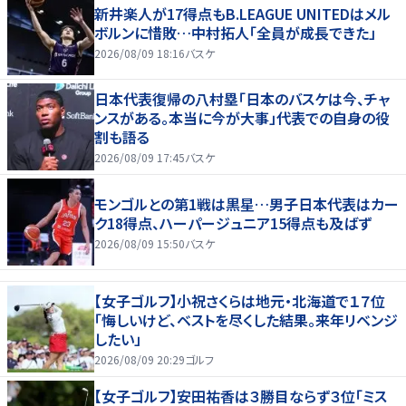
新井楽人が17得点もB.LEAGUE UNITEDはメル
ボルンに惜敗…中村拓人「全員が成長できた」
2026/08/09 18:16
バスケ
日本代表復帰の八村塁「日本のバスケは今、チャ
ンスがある。本当に今が大事」代表での自身の役
割も語る
2026/08/09 17:45
バスケ
モンゴルとの第1戦は黒星…男子日本代表はカー
ク18得点、ハーパージュニア15得点も及ばず
2026/08/09 15:50
バスケ
【女子ゴルフ】小祝さくらは地元・北海道で１７位
「悔しいけど、ベストを尽くした結果。来年リベンジ
したい」
2026/08/09 20:29
ゴルフ
【女子ゴルフ】安田祐香は３勝目ならず３位「ミス