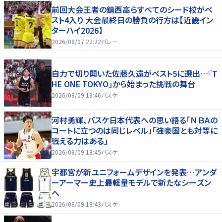
前回大会王者の鎮西高らすべてのシード校がベ
スト4入り 大会最終日の勝負の行方は【近畿イン
ターハイ2026】
2026/08/07 22:22
バレー
自力で切り開いた佐藤久遠がベスト5に選出…『T
HE ONE TOKYO』から始まった挑戦の舞台
2026/08/09 19:46
バスケ
河村勇輝、バスケ日本代表への思い語る「ＮＢＡの
コートに立つのは同じレベル」「強豪国とも対等に
戦える力はある」
2026/08/09 18:45
バスケ
宇都宮が新ユニフォームデザインを発表…アンダ
ーアーマー史上最軽量モデルで新たなシーズン
へ
2026/08/09 18:43
バスケ