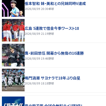
張本智和 妹・美和との兄妹同時V達成
2026/08/09 20:30
卓球
広島 5連敗で借金今季ワースト18
2026/08/09 21:19
野球
鷹・前田悠伍 開幕から無傷の10連勝
2026/08/09 19:46
野球
鳴門渦潮 サヨナラで18年ぶり白星
2026/08/09 18:18
野球
夏の甲子園 全試合無料ライブ配信！