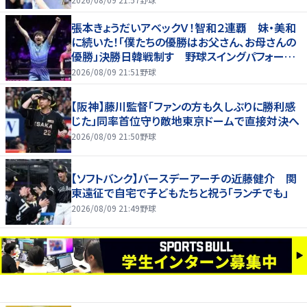
張本きょうだいアベックＶ！智和２連覇 妹・美和
に続いた！「僕たちの優勝はお父さん、お母さんの
優勝」決勝日韓戦制す 野球スイングパフォーマ
ンスで歓喜爆発 本音もちらり「妹が先に決めて
2026/08/09 21:51
野球
緊張した」
【阪神】藤川監督「ファンの方も久しぶりに勝利感
じた」同率首位守り敵地東京ドームで直接対決へ
2026/08/09 21:50
野球
【ソフトバンク】バースデーアーチの近藤健介 関
東遠征で自宅で子どもたちと祝う「ランチでも」
2026/08/09 21:49
野球