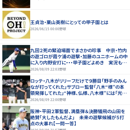
王貞治・栗山英樹にとっての甲子園とは
2026/06/15 00:00
野球
九回２死の緊迫場面でまさかの珍事 中京・竹内
の遊ゴロが霞ケ浦の遊撃・加藤のユニホームの中
に入り内野安打に・・・甲子園どよめき 実況も驚
き「おっと！」
2026/08/09 22:03
野球
ロッテ・八木がリリーフだけで９勝目「野手のみん
なが打ってくれた」サブロー監督「八木“様”の本
領発揮してれた」“神様、仏様、八木様”には「光栄
です」
2026/08/09 22:00
野球
阪神・平田２軍監督、満塁弾＆決勝犠飛の山田を
絶賛「大したもんだよ」 未来の遊撃候補が５打
点の大暴れ【一問一答】
2026/08/09 21:57
野球