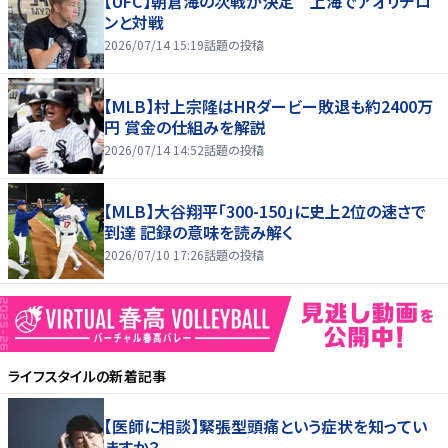
【UFC】朝倉海の次戦が決定 上海でアオリチロ
ンと対戦
2026/07/14 15:19
話題の投稿
【MLB】村上宗隆はHRダービー敗退も約2400万
円 賞金の仕組みを解説
2026/07/14 14:52
話題の投稿
【MLB】大谷翔平「300-150」に史上2位の速さで
到達 記録の意味を読み解く
2026/07/10 17:26
話題の投稿
ライフスタイル
の新着記事
【医師に相談】緊張型頭痛という症状を知ってい
ますか？