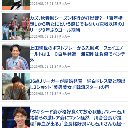
2026/08/09 21:43
サッカー
カズ、秋春制シーズン移行が好影響？ 「百年構
想Ｌから新たにという感じでもない」次戦以降のＪ
リーグ９年ぶりゴール期待
2026/08/09 21:37
サッカー
上田綺世のポストプレーから先制点 フェイエノ
ールトは１－０白星発進 渡辺剛は負傷でベンチ
外
2026/08/09 21:34
サッカー
26歳Ｊリーガーが結婚発表 純白ドレス妻と顔出
し2ショット「美男美女」「韓流スター」の声
2026/08/09 21:34
サッカー
「タキシード姿が格好良くて放心状態」バレー石川
祐希らの激レア姿にファン騒然 川合会長が投
稿「鼻血が出る」「会長格好良いし石川さんも超格