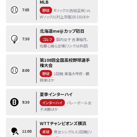
MLB
7:05
野球
Rソックス(吉田正尚) vs.
Wソックス(村上宗隆)(8:10)ほか
北海道meiji カップ初日
7:30
ゴルフ
国内女子 吉澤柚月、
佐藤心結ら出場(リンクは外部)
第108回全国高校野球選手
権大会
8:00
野球
1回戦 東海大甲府 - 鶴
岡東ほか
夏季インターハイ
9:30
インターハイ
バレーボール女
子決勝ほか
WTTチャンピオンズ横浜
11:00
卓球
男女シングルス2回戦(リ