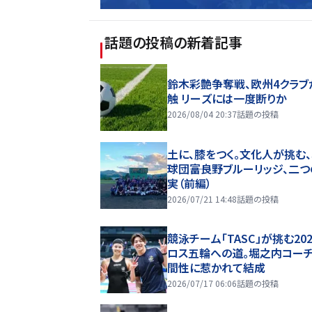
話題の投稿
の新着記事
鈴木彩艶争奪戦、欧州4クラブ
触 リーズには一度断りか
2026/08/04 20:37
話題の投稿
土に、膝をつく。文化人が挑む
球団――富良野ブルーリッジ、二
実（前編）
2026/07/21 14:48
話題の投稿
競泳チーム「TASC」が挑む20
ロス五輪への道。堀之内コー
間性に惹かれて結成
2026/07/17 06:06
話題の投稿