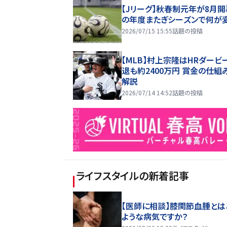
【Jリーグ】秋春制元年が8月開
の年度またぎシーズンで何が
2026/07/15 15:55
話題の投稿
【MLB】村上宗隆はHRダービ
退も約2400万円 賞金の仕組
解説
2026/07/14 14:52
話題の投稿
ライフスタイル
の新着記事
【医師に相談】膝関節血腫とは
ような病気ですか？