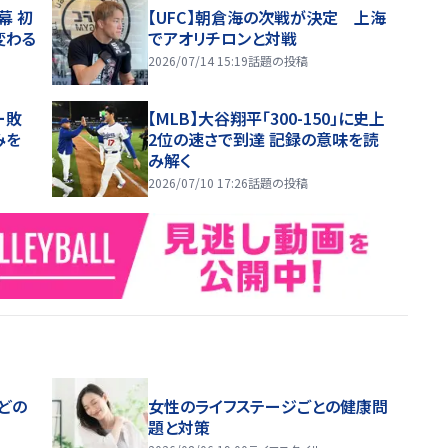
幕 初
【UFC】朝倉海の次戦が決定 上海
変わる
でアオリチロンと対戦
2026/07/14 15:19
話題の投稿
ー敗
【MLB】大谷翔平「300-150」に史上
みを
2位の速さで到達 記録の意味を読
み解く
2026/07/10 17:26
話題の投稿
どの
女性のライフステージごとの健康問
題と対策