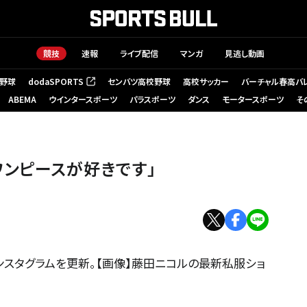
競技
速報
ライブ配信
マンガ
見逃し動画
野球
dodaSPORTS
センバツ高校野球
高校サッカー
バーチャル春高バ
（新しいタブで開く）
ABEMA
ウインタースポーツ
パラスポーツ
ダンス
モータースポーツ
そ
ンピースが好きです」
ンスタグラムを更新。【画像】藤田ニコルの最新私服ショ