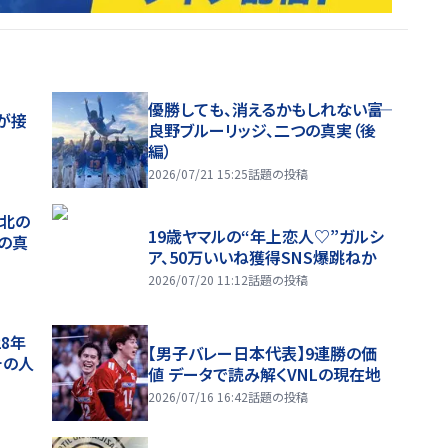
優勝しても、消えるかもしれない――富
が接
良野ブルーリッジ、二つの真実（後
編）
2026/07/21 15:25
話題の投稿
、北の
19歳ヤマルの“年上恋人♡”ガルシ
つの真
ア、50万いいね獲得SNS爆跳ねか
2026/07/20 11:12
話題の投稿
28年
【男子バレー日本代表】9連勝の価
チの人
値 データで読み解くVNLの現在地
2026/07/16 16:42
話題の投稿