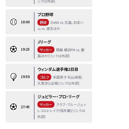
ンクは外部)
プロ野球
18:00
野球
DeNA vs. 広島、日本ハ
ム vs. 楽天ほか
Jリーグ
19:25
サッカー
開幕 横浜FM vs. 鹿
島ほか(リンクは外部)
ウィンダム選手権2日目
19:50
ゴルフ
米国男子 松山英樹、
久常涼ら出場(リンクは外部)
ジュピラー・プロ・リーグ
サッカー
クラブ・ブルージュ v
27:45
s. コルトレイク(倍井謙)(リンクは
外部)