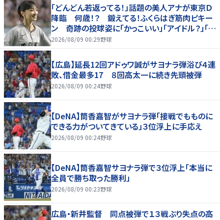
「どんどん若返ってる！」話題の美人アナが東京Ｄ
降臨 何歳！？ 鍛えてる！ふくらはぎ筋肉ピキー
ン 奇跡の投球姿に「かっこいい」「アイドル？」「女
神」
2026/08/09 00:29
野球
【広島】延長12回アドゥワ誠がサヨナラ弾浴び４連
敗、借金最多17 ８回高太一に続き先頭被弾
2026/08/09 00:24
野球
【DeNA】筒香嘉智がサヨナラ弾「接戦でもものに
できる力がついてきている」３位浮上に手応え
2026/08/09 00:24
野球
【DeNA】筒香嘉智サヨナラ弾で３位浮上「本当に
全員で勝ち取った勝利」
2026/08/09 00:23
野球
広島・新井監督 同点被弾で１３戦ぶり失点の高