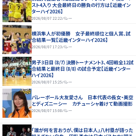
スト4入り 大会最終日の勝負の行方は【近畿イン
ターハイ2026】
2026/08/07 22:22
バレー
横浜隼人が初優勝 女子最終順位と個人賞、試
合結果一覧【近畿インターハイ2026】
2026/08/07 17:23
バレー
男子3日目（8/7）決勝トーナメント3、4回戦全12試
合結果と最終日（8/8）の試合予定【近畿インター
ハイ2026】
2026/08/07 15:25
バレー
バレーボール大友愛さん 日本代表の長女・美空
とディズニーシー カチューシャ着けて動画撮影
2026/08/07 15:08
バレー
「誰が何を言おうが、僕は日本人」八村塁が語った