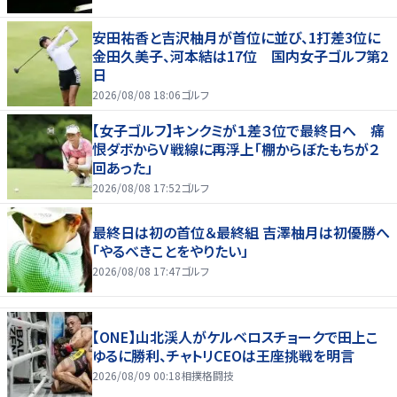
安田祐香と吉沢柚月が首位に並び、1打差3位に
金田久美子、河本結は17位 国内女子ゴルフ第2
日
2026/08/08 18:06
ゴルフ
【女子ゴルフ】キンクミが１差３位で最終日へ 痛
恨ダボからＶ戦線に再浮上「棚からぼたもちが２
回あった」
2026/08/08 17:52
ゴルフ
最終日は初の首位＆最終組 吉澤柚月は初優勝へ
「やるべきことをやりたい」
2026/08/08 17:47
ゴルフ
【ONE】山北渓人がケルベロスチョークで田上こ
ゆるに勝利、チャトリCEOは王座挑戦を明言
2026/08/09 00:18
相撲格闘技