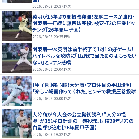
2026/08/08 20:37
野球
英明が15年ぶり夏初戦突破！左腕エースが強打・
関東第一打線に無四球完投、被安打3の圧巻ピッ
チング【26年夏甲子園】
2026/08/08 20:35
野球
関東第一vs英明は前半終了で1対1の好ゲーム！
ハイレベルな攻防に「1回戦で当たるのはもったい
ない」とファン感嘆
2026/08/08 20:04
野球
【甲子園】強心臓！大分商・プロ注目の平田玲翔
「楽しい場面作ってくれた」ピンチで救援圧巻投球
2026/06/23 00:00
野球
大分商が今大会の公立勢初勝利！"大分の怪
腕"が151キロ計測の圧巻投球、同校29年ぶりの
白星呼び込む【26年夏甲子園】
2026/08/08 19:32
野球