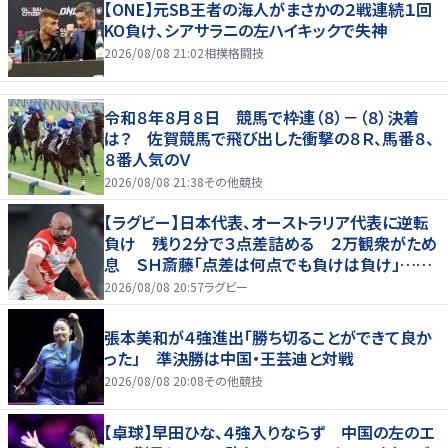
【ONE】元SB王者の海人がまさかの２戦連続１回
KO負け、シアサラニの左ハイキックで失神
2026/08/08 21:02
相撲格闘技
令和８年８月８日 競馬で枠連（８）－（８）決着
は？ 佐賀競馬で飛び出した衝撃の８Ｒ、馬番８、
８番人気のＶ
2026/08/08 21:38
その他競技
【ラグビー】日本代表、オーストラリア代表に逆転
負け 残り２分で３点差詰める ２万観衆がため
息 ＳＨ斎藤「点差は何点でも負けは負け」…前
半にＳＯ伊藤龍が先制トライ、３２ー３５で惜敗
2026/08/08 20:57
ラグビー
張本美和が４強進出「勝ち切ることができて良か
った」 準決勝は中国・王芸迪と対戦
2026/08/08 20:08
その他競技
【卓球】早田ひな、４強入りならず 中国の左のエ