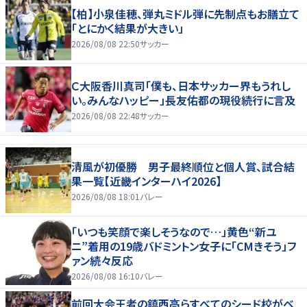
【柏】小泉佳穂、弾丸ミドル弾に先制点もお膳立て
「とにかく結果が大きい」
2026/08/08 22:50
サッカー
Ｃ大阪香川真司「僕も、日本サッカー界もうれし
い。みんなハッピー」長友佑都の現役続行に言及
2026/08/08 22:48
サッカー
清風が初優勝 男子最終順位と個人賞、試合結
果一覧【近畿インターハイ2026】
2026/08/08 18:01
バレー
「いつも笑顔で楽しそうなので…」黄色“新ユ
ニ”着用の19歳バドミントン女子に「CMきそう」フ
ァン続々反応
2026/08/08 16:10
バレー
前回大会王者の鎮西高らすべてのシード校がベ