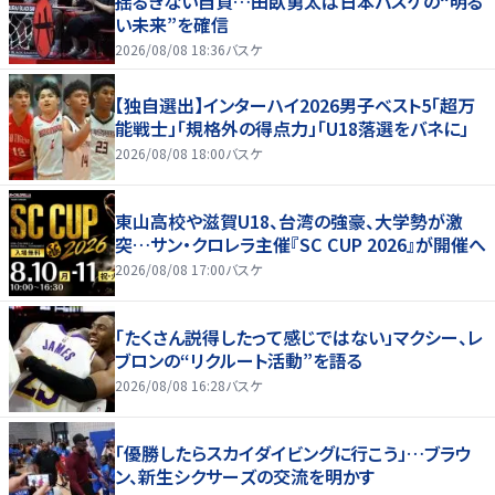
揺るぎない自負…田臥勇太は日本バスケの“明る
い未来”を確信
2026/08/08 18:36
バスケ
【独自選出】インターハイ2026男子ベスト5「超万
能戦士」「規格外の得点力」「U18落選をバネに」
2026/08/08 18:00
バスケ
東山高校や滋賀U18、台湾の強豪、大学勢が激
突…サン・クロレラ主催『SC CUP 2026』が開催へ
2026/08/08 17:00
バスケ
「たくさん説得したって感じではない」マクシー、レ
ブロンの“リクルート活動”を語る
2026/08/08 16:28
バスケ
「優勝したらスカイダイビングに行こう」…ブラウ
ン、新生シクサーズの交流を明かす