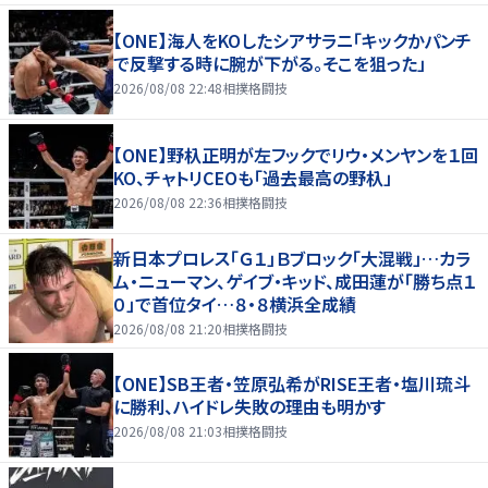
【ONE】海人をKOしたシアサラニ「キックかパンチ
で反撃する時に腕が下がる。そこを狙った」
2026/08/08 22:48
相撲格闘技
【ONE】野杁正明が左フックでリウ・メンヤンを１回
KO、チャトリCEOも「過去最高の野杁」
2026/08/08 22:36
相撲格闘技
新日本プロレス「Ｇ１」Ｂブロック「大混戦」…カラ
ム・ニューマン、ゲイブ・キッド、成田蓮が「勝ち点１
０」で首位タイ…８・８横浜全成績
2026/08/08 21:20
相撲格闘技
【ONE】SB王者・笠原弘希がRISE王者・塩川琉斗
に勝利、ハイドレ失敗の理由も明かす
2026/08/08 21:03
相撲格闘技