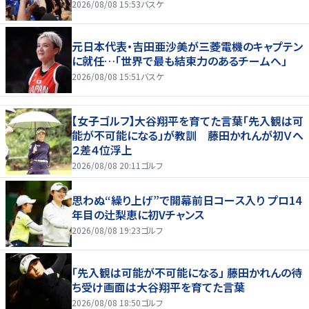
2026/08/08 15:53
バスケ
元日本代表・吉田亜沙美が三菱電機のキャプテン
に就任…「世界で最も結束力のあるチームへ」
2026/08/08 15:51
バスケ
【女子ゴルフ】大谷翔平を育てた言葉「先入観は可
能が不可能になる」が教訓 藤田かれんが初Ｖへ
２差４位浮上
2026/08/08 20:11
ゴルフ
思わぬ“繰り上げ”で開幕前日コース入り プロ14
年目の辻梨恵に初Vチャンス
2026/08/08 19:23
ゴルフ
「先入観は可能が不可能になる」 藤田かれんの待
ち受け画面は大谷翔平を育てた言葉
2026/08/08 18:50
ゴルフ