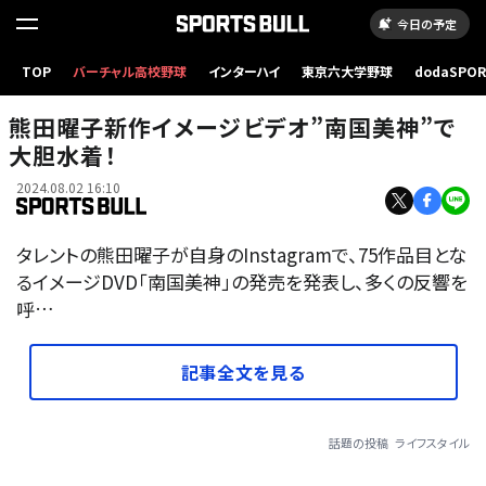
今日の予定
TOP
バーチャル高校野球
インターハイ
東京六大学野球
dodaSPO
（新しいタブ
熊田曜子新作イメージビデオ”南国美神”で
大胆水着！
2024.08.02 16:10
タレントの熊田曜子が自身のInstagramで、75作品目とな
るイメージDVD「南国美神」の発売を発表し、多くの反響を
呼…
記事全文を見る
話題の投稿
ライフスタイル