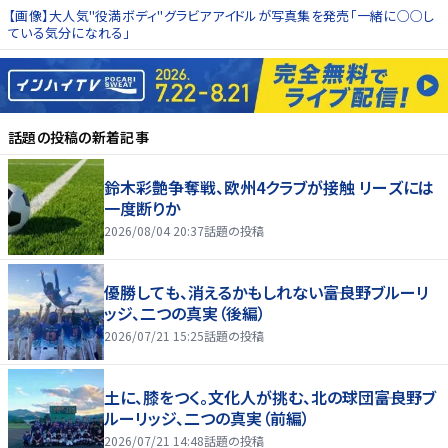
【画像】大人気"役満ボディ"グラビアアイドルが写真集を発売「一緒に○○し
ている気分になれる」
話題の投稿
の新着記事
鈴木彩艶争奪戦、欧州4クラブが接触 リーズには
一度断りか
2026/08/04 20:37
話題の投稿
優勝しても、消えるかもしれない――富良野ブルーリ
ッジ、二つの真実（後編）
2026/07/21 15:25
話題の投稿
土に、膝をつく。文化人が挑む、北の球団――富良野ブ
ルーリッジ、二つの真実（前編）
2026/07/21 14:48
話題の投稿