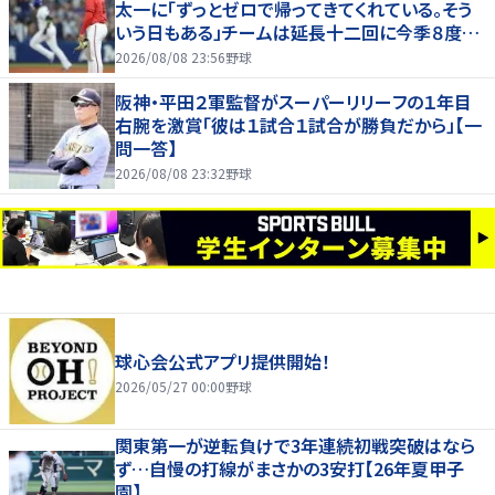
太一に「ずっとゼロで帰ってきてくれている。そう
いう日もある」チームは延長十二回に今季８度目
サヨナラ負け
2026/08/08 23:56
野球
阪神・平田２軍監督がスーパーリリーフの１年目
右腕を激賞「彼は１試合１試合が勝負だから」【一
問一答】
2026/08/08 23:32
野球
球心会公式アプリ提供開始！
2026/05/27 00:00
野球
関東第一が逆転負けで3年連続初戦突破はなら
ず…自慢の打線がまさかの3安打【26年夏甲子
園】