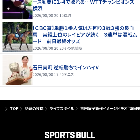
ース蒯曼に１-４で敗れる…ＷＴＴチャンピオンズ
横浜
2026/08/08 20:15
卓球
【ＣＢＣ賞】単勝１番人気は左回り３戦３勝の良血
馬 実績上位のレイピアが続く ３連単は混戦ム
ード 前日最終オッズ
2026/08/08 20:20
その他競技
石田実莉 逆転勝ちでインハイV
2026/08/08 17:40
テニス
TOP
話題の投稿
ライフスタイル
熊田曜子新作イメージビデオ”南国美