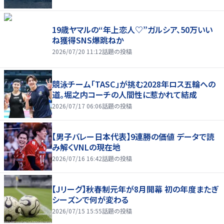
19歳ヤマルの“年上恋人♡”ガルシア、50万いい
ね獲得SNS爆跳ねか
2026/07/20 11:12
話題の投稿
競泳チーム「TASC」が挑む2028年ロス五輪への
道。堀之内コーチの人間性に惹かれて結成
2026/07/17 06:06
話題の投稿
【男子バレー日本代表】9連勝の価値 データで読
み解くVNLの現在地
2026/07/16 16:42
話題の投稿
【Jリーグ】秋春制元年が8月開幕 初の年度またぎ
シーズンで何が変わる
2026/07/15 15:55
話題の投稿