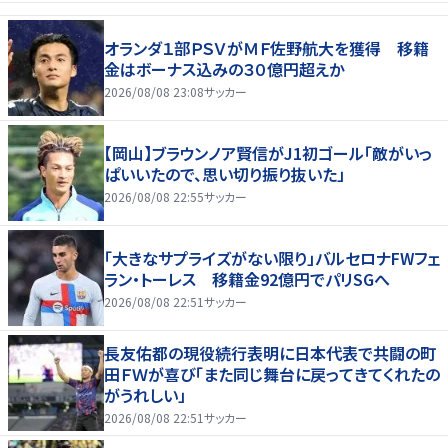
オランダ１部ＰＳＶがＭＦ佐野航大を獲得 移籍
金はボーナス込みの３０億円超えか
2026/08/08 23:08
サッカー
【岡山】ブラウンノア賢信がJ1初ゴール「敵がいっ
ぱいいたので、思い切り振り抜いた」
2026/08/08 22:55
サッカー
「大きなサプライズがない限り」バルセロナFWフェ
ラン・トーレス 移籍金92億円でパリSGへ
2026/08/08 22:51
サッカー
長友佑都の現役続行表明に日本代表で共闘の町
田ＦＷが喜び「また同じ舞台に戻ってきてくれたの
がうれしい」
2026/08/08 22:51
サッカー