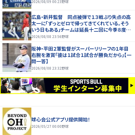
2026/08/09 00:23
野球
広島・新井監督 同点被弾で１３戦ぶり失点の高
太一に「ずっとゼロで帰ってきてくれている。そう
いう日もある」チームは延長十二回に今季８度目
サヨナラ負け
2026/08/08 23:56
野球
阪神・平田２軍監督がスーパーリリーフの１年目
右腕を激賞「彼は１試合１試合が勝負だから」【一
問一答】
2026/08/08 23:32
野球
球心会公式アプリ提供開始！
2026/05/27 00:00
野球