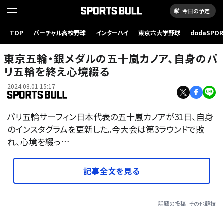
今日の予定
TOP
バーチャル高校野球
インターハイ
東京六大学野球
dodaSPO
（新しいタブ
東京五輪・銀メダルの五十嵐カノア、自身のパ
リ五輪を終え心境綴る
2024.08.01 15:17
パリ五輪サーフィン日本代表の五十嵐カノアが31日、自身
のインスタグラムを更新した。今大会は第3ラウンドで敗
れ、心境を綴っ…
記事全文を見る
話題の投稿
その他競技