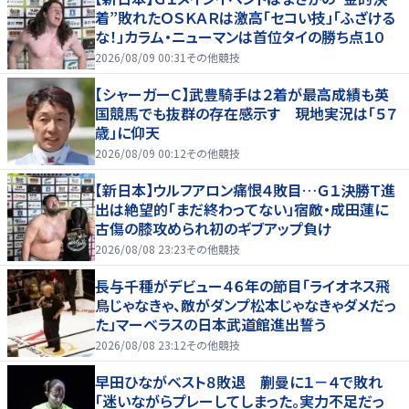
着”敗れたＯＳＫＡＲは激高「セコい技」「ふざける
な！」カラム・ニューマンは首位タイの勝ち点１０
2026/08/09 00:31
その他競技
【シャーガーＣ】武豊騎手は２着が最高成績も英
国競馬でも抜群の存在感示す 現地実況は「５７
歳」に仰天
2026/08/09 00:12
その他競技
【新日本】ウルフアロン痛恨４敗目…Ｇ１決勝Ｔ進
出は絶望的「まだ終わってない」宿敵・成田蓮に
古傷の膝攻められ初のギブアップ負け
2026/08/08 23:23
その他競技
長与千種がデビュー４６年の節目「ライオネス飛
鳥じゃなきゃ、敵がダンプ松本じゃなきゃダメだっ
た」マーベラスの日本武道館進出誓う
2026/08/08 23:12
その他競技
早田ひながベスト８敗退 蒯曼に１－４で敗れ
「迷いながらプレーしてしまった。実力不足だっ