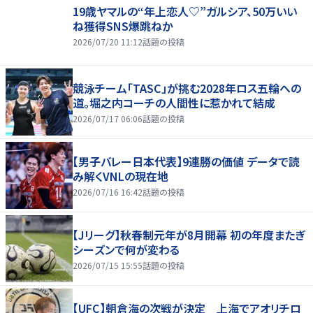
19歳ヤマルの“年上恋人♡”ガルシア、50万いい
ね獲得SNS爆跳ねか
2026/07/20 11:12
話題の投稿
競泳チーム「TASC」が挑む2028年ロス五輪への
道。堀之内コーチの人間性に惹かれて結成
2026/07/17 06:06
話題の投稿
【男子バレー日本代表】9連勝の価値 データで読
み解くVNLの現在地
2026/07/16 16:42
話題の投稿
【Jリーグ】秋春制元年が8月開幕 初の年度またぎ
シーズンで何が変わる
2026/07/15 15:55
話題の投稿
【UFC】朝倉海の次戦が決定 上海でアオリチロ