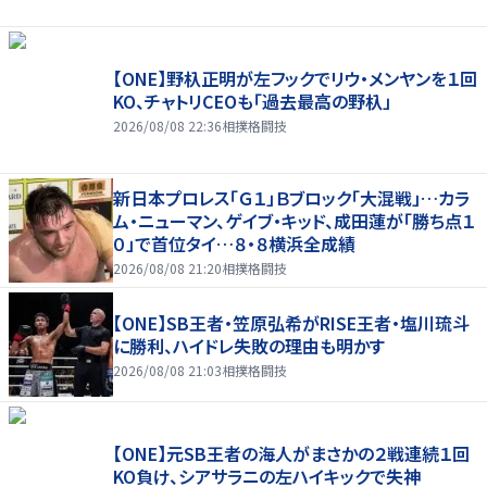
【ONE】野杁正明が左フックでリウ・メンヤンを１回
KO、チャトリCEOも「過去最高の野杁」
2026/08/08 22:36
相撲格闘技
新日本プロレス「Ｇ１」Ｂブロック「大混戦」…カラ
ム・ニューマン、ゲイブ・キッド、成田蓮が「勝ち点１
０」で首位タイ…８・８横浜全成績
2026/08/08 21:20
相撲格闘技
【ONE】SB王者・笠原弘希がRISE王者・塩川琉斗
に勝利、ハイドレ失敗の理由も明かす
2026/08/08 21:03
相撲格闘技
【ONE】元SB王者の海人がまさかの２戦連続１回
KO負け、シアサラニの左ハイキックで失神