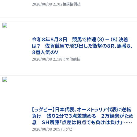
2026/08/08 21:02
相撲格闘技
令和８年８月８日 競馬で枠連（８）－（８）決着
は？ 佐賀競馬で飛び出した衝撃の８Ｒ、馬番８、
８番人気のＶ
2026/08/08 21:38
その他競技
【ラグビー】日本代表、オーストラリア代表に逆転
負け 残り２分で３点差詰める ２万観衆がため
息 ＳＨ斎藤「点差は何点でも負けは負け」…前
半にＳＯ伊藤龍が先制トライ、３２ー３５で惜敗
2026/08/08 20:57
ラグビー