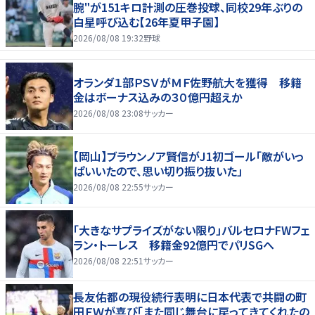
腕"が151キロ計測の圧巻投球、同校29年ぶりの
白星呼び込む【26年夏甲子園】
2026/08/08 19:32
野球
オランダ１部ＰＳＶがＭＦ佐野航大を獲得 移籍
金はボーナス込みの３０億円超えか
2026/08/08 23:08
サッカー
【岡山】ブラウンノア賢信がJ1初ゴール「敵がいっ
ぱいいたので、思い切り振り抜いた」
2026/08/08 22:55
サッカー
「大きなサプライズがない限り」バルセロナFWフェ
ラン・トーレス 移籍金92億円でパリSGへ
2026/08/08 22:51
サッカー
長友佑都の現役続行表明に日本代表で共闘の町
田ＦＷが喜び「また同じ舞台に戻ってきてくれたの