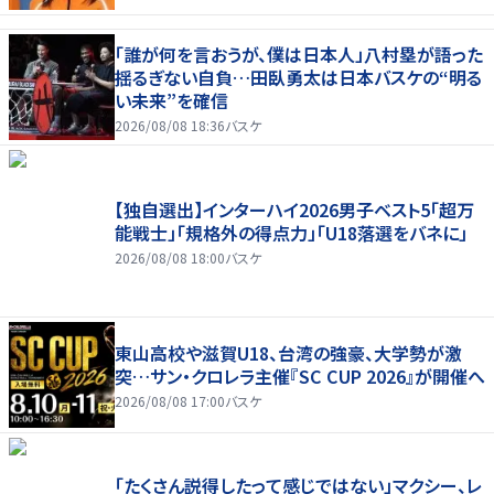
「誰が何を言おうが、僕は日本人」八村塁が語った
揺るぎない自負…田臥勇太は日本バスケの“明る
い未来”を確信
2026/08/08 18:36
バスケ
【独自選出】インターハイ2026男子ベスト5「超万
能戦士」「規格外の得点力」「U18落選をバネに」
2026/08/08 18:00
バスケ
東山高校や滋賀U18、台湾の強豪、大学勢が激
突…サン・クロレラ主催『SC CUP 2026』が開催へ
2026/08/08 17:00
バスケ
「たくさん説得したって感じではない」マクシー、レ