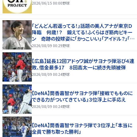
2026/06/15 00:00
野球
「どんどん若返ってる！」話題の美人アナが東京Ｄ
降臨 何歳！？ 鍛えてる！ふくらはぎ筋肉ピキー
ン 奇跡の投球姿に「かっこいい」「アイドル？」「女
神」
2026/08/09 00:29
野球
【広島】延長12回アドゥワ誠がサヨナラ弾浴び４連
敗、借金最多17 ８回高太一に続き先頭被弾
2026/08/09 00:24
野球
【DeNA】筒香嘉智がサヨナラ弾「接戦でもものに
できる力がついてきている」３位浮上に手応え
2026/08/09 00:24
野球
【DeNA】筒香嘉智サヨナラ弾で３位浮上「本当に
全員で勝ち取った勝利」