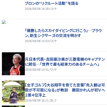
ブロンの“リクルート活動”を語る
2026/08/08 16:28
バスケ
「優勝したらスカイダイビングに行こう」…ブラウ
ン、新生シクサーズの交流を明かす
2026/08/08 15:53
バスケ
元日本代表・吉田亜沙美が三菱電機のキャプテン
に就任…「世界で最も結束力のあるチームへ」
2026/08/08 15:51
バスケ
【女子ゴルフ】大谷翔平を育てた言葉「先入観は可
能が不可能になる」が教訓 藤田かれんが初Ｖへ
２差４位浮上
2026/08/08 20:11
ゴルフ