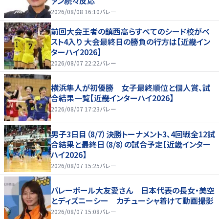
ァン続々反応
2026/08/08 16:10
バレー
前回大会王者の鎮西高らすべてのシード校がベ
スト4入り 大会最終日の勝負の行方は【近畿イン
ターハイ2026】
2026/08/07 22:22
バレー
横浜隼人が初優勝 女子最終順位と個人賞、試
合結果一覧【近畿インターハイ2026】
2026/08/07 17:23
バレー
男子3日目（8/7）決勝トーナメント3、4回戦全12試
合結果と最終日（8/8）の試合予定【近畿インター
ハイ2026】
2026/08/07 15:25
バレー
バレーボール大友愛さん 日本代表の長女・美空
とディズニーシー カチューシャ着けて動画撮影
2026/08/07 15:08
バレー