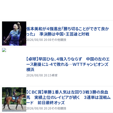
張本美和が４強進出「勝ち切ることができて良か
った」 準決勝は中国・王芸迪と対戦
2026/08/08 20:08
その他競技
【卓球】早田ひな、４強入りならず 中国の左のエ
ース蒯曼に１-４で敗れる…ＷＴＴチャンピオンズ
横浜
2026/08/08 20:15
卓球
【ＣＢＣ賞】単勝１番人気は左回り３戦３勝の良血
馬 実績上位のレイピアが続く ３連単は混戦ム
ード 前日最終オッズ
2026/08/08 20:20
その他競技