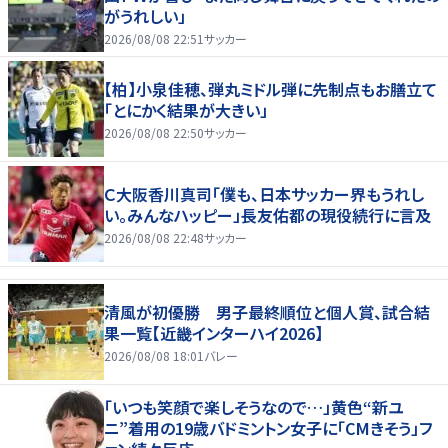
がうれしい」
2026/08/08 22:51
サッカー
【柏】小泉佳穂、弾丸ミドル弾に先制点もお膳立て
「とにかく結果が大きい」
2026/08/08 22:50
サッカー
Ｃ大阪香川真司「僕も、日本サッカー界もうれし
い。みんなハッピー」長友佑都の現役続行に言及
2026/08/08 22:48
サッカー
清風が初優勝 男子最終順位と個人賞、試合結
果一覧【近畿インターハイ2026】
2026/08/08 18:01
バレー
「いつも笑顔で楽しそうなので…」黄色“新ユ
ニ”着用の19歳バドミントン女子に「CMきそう」フ