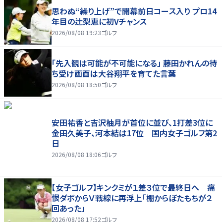
思わぬ“繰り上げ”で開幕前日コース入り プロ14
年目の辻梨恵に初Vチャンス
2026/08/08 19:23
ゴルフ
「先入観は可能が不可能になる」 藤田かれんの待
ち受け画面は大谷翔平を育てた言葉
2026/08/08 18:50
ゴルフ
安田祐香と吉沢柚月が首位に並び、1打差3位に
金田久美子、河本結は17位 国内女子ゴルフ第2
日
2026/08/08 18:06
ゴルフ
【女子ゴルフ】キンクミが１差３位で最終日へ 痛
恨ダボからＶ戦線に再浮上「棚からぼたもちが２
回あった」
2026/08/08 17:52
ゴルフ