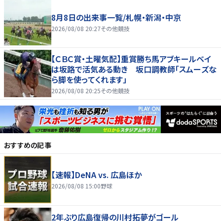
8月8日の出来事一覧/札幌・新潟・中京
2026/08/08 20:27
その他競技
【ＣＢＣ賞・土曜気配】重賞勝ち馬アブキールベイ
は坂路で活気ある動き 坂口調教師「スムーズな
ら脚を使ってくれます」
2026/08/08 20:25
その他競技
おすすめの記事
【速報】DeNA vs. 広島ほか
2026/08/08 15:00
野球
2年ぶり広島復帰の川村拓夢がゴール