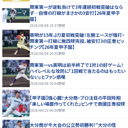
関東第一が逆転負けで3年連続初戦突破はなら
ず…自慢の打線がまさかの3安打【26年夏甲子
園】
2026/08/08 20:37
野球
英明が15年ぶり夏初戦突破！左腕エースが強打・
関東第一打線に無四球完投、被安打3の圧巻ピッ
チング【26年夏甲子園】
2026/08/08 20:35
野球
関東第一vs英明は前半終了で1対1の好ゲーム！
ハイレベルな攻防に「1回戦で当たるのはもったい
ない」とファン感嘆
2026/08/08 20:04
野球
【甲子園】強心臓！大分商・プロ注目の平田玲翔
「楽しい場面作ってくれた」ピンチで救援圧巻投球
2026/06/23 00:00
野球
大分商が今大会の公立勢初勝利！"大分の怪