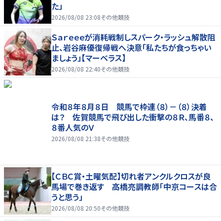
た」
2026/08/08 23:08
その他競技
Ｓａｒｅｅｅが消耗戦制しスパーク・ラッシュ解散阻
止、岩谷麻優復帰戦へ決意「私たちが食っちゃい
ましょう」【マーベラス】
2026/08/08 22:40
その他競技
令和８年８月８日 競馬で枠連（８）－（８）決着
は？ 佐賀競馬で飛び出した衝撃の８Ｒ、馬番８、
８番人気のＶ
2026/08/08 21:38
その他競技
【ＣＢＣ賞・土曜気配】切れ者アンクルクロスが良
馬場で巻き返す 高橋亮調教師「中京コースは合
うと思う」
2026/08/08 20:50
その他競技