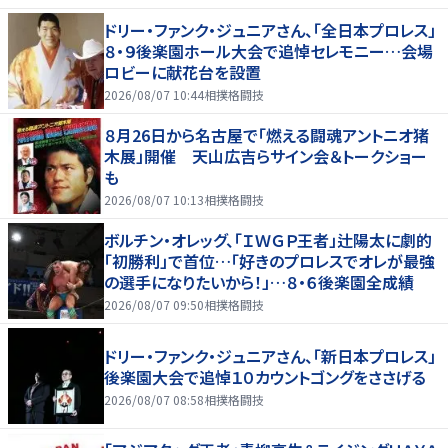
ドリー・ファンク・ジュニアさん、「全日本プロレス」
８・９後楽園ホール大会で追悼セレモニー…会場
ロビーに献花台を設置
2026/08/07 10:44
相撲格闘技
８月26日から名古屋で「燃える闘魂アントニオ猪
木展」開催 天山広吉らサイン会＆トークショー
も
2026/08/07 10:13
相撲格闘技
ボルチン・オレッグ、「ＩＷＧＰ王者」辻陽太に劇的
「初勝利」で首位…「好きのプロレスでオレが最強
の選手になりたいから！」…８・６後楽園全成績
2026/08/07 09:50
相撲格闘技
ドリー・ファンク・ジュニアさん、「新日本プロレス」
後楽園大会で追悼１０カウントゴングをささげる
2026/08/07 08:58
相撲格闘技