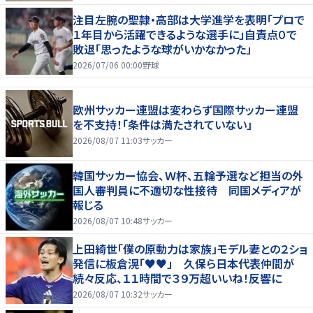
注目左腕の聖隷・高部は大学進学を表明「プロで
１年目から活躍できるような選手に」自責点０で
敗退「思ったような球がいかなかった」
2026/07/06 00:00
野球
欧州サッカー連盟は変わらず国際サッカー連盟
を不支持！「条件は満たされていない」
2026/08/07 11:03
サッカー
韓国サッカー協会、Ｗ杯、五輪予選など担当の外
国人審判員に不適切な性接待 同国メディアが
報じる
2026/08/07 10:48
サッカー
上田綺世「僕の原動力は家族」モデル妻との２ショ
発信に板倉滉「♥♥」 久保ら日本代表仲間が
続々反応、１１時間で３９万超いいね！反響に
2026/08/07 10:32
サッカー