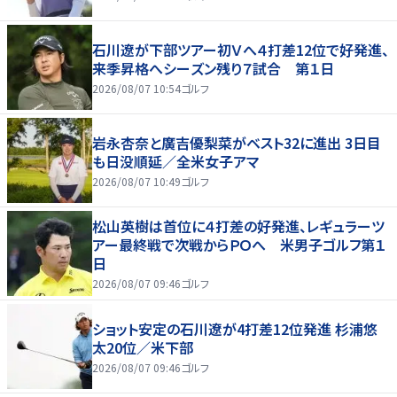
石川遼が下部ツアー初Ｖへ４打差12位で好発進、
来季昇格へシーズン残り７試合 第１日
2026/08/07 10:54
ゴルフ
岩永杏奈と廣吉優梨菜がベスト32に進出 3日目
も日没順延／全米女子アマ
2026/08/07 10:49
ゴルフ
松山英樹は首位に４打差の好発進、レギュラーツ
アー最終戦で次戦からＰＯへ 米男子ゴルフ第１
日
2026/08/07 09:46
ゴルフ
ショット安定の石川遼が4打差12位発進 杉浦悠
太20位／米下部
2026/08/07 09:46
ゴルフ