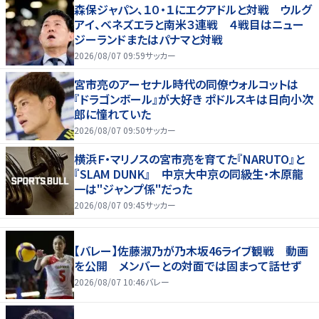
森保ジャパン、１０・１にエクアドルと対戦 ウルグ
アイ、ベネズエラと南米３連戦 ４戦目はニュー
ジーランドまたはパナマと対戦
2026/08/07 09:59
サッカー
宮市亮のアーセナル時代の同僚ウォルコットは
『ドラゴンボール』が大好き ポドルスキは日向小次
郎に憧れていた
2026/08/07 09:50
サッカー
横浜Ｆ・マリノスの宮市亮を育てた『NARUTO』と
『SLAM DUNK』 中京大中京の同級生・木原龍
一は"ジャンプ係"だった
2026/08/07 09:45
サッカー
【バレー】佐藤淑乃が乃木坂46ライブ観戦 動画
を公開 メンバーとの対面では固まって話せず
2026/08/07 10:46
バレー