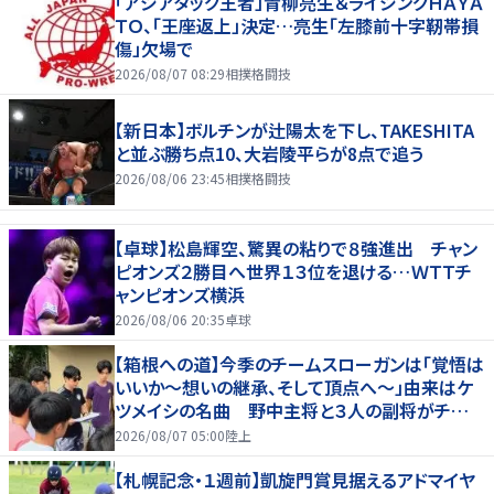
「アジアタッグ王者」青柳亮生＆ライジングＨＡＹＡ
ＴＯ、「王座返上」決定…亮生「左膝前十字靭帯損
傷」欠場で
2026/08/07 08:29
相撲格闘技
【新日本】ボルチンが辻陽太を下し、TAKESHITA
と並ぶ勝ち点10、大岩陵平らが8点で追う
2026/08/06 23:45
相撲格闘技
【卓球】松島輝空、驚異の粘りで８強進出 チャン
ピオンズ２勝目へ世界１３位を退ける…ＷＴＴチ
ャンピオンズ横浜
2026/08/06 20:35
卓球
【箱根への道】今季のチームスローガンは「覚悟は
いいか～想いの継承、そして頂点へ～」由来はケ
ツメイシの名曲 野中主将と３人の副将がチーム
を引っ張る…夏合宿特集第１弾、国学院大
2026/08/07 05:00
陸上
【札幌記念・１週前】凱旋門賞見据えるアドマイヤ