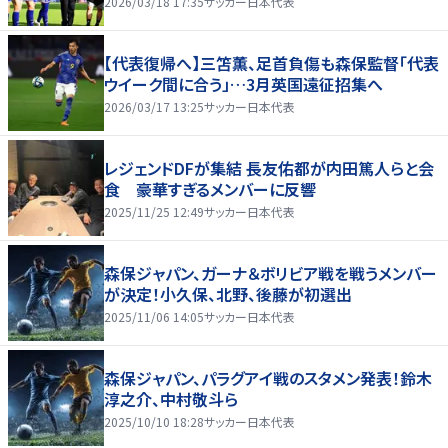
2026/03/18 17:35
サッカー日本代表
【代表復帰へ】三笘薫、足首負傷も森保監督「代表
ウイーク間に合う」…3月英国遠征招集へ
2026/03/17 13:25
サッカー日本代表
レジェンドDFが集結 長友佑都が内田篤人らと会
食 豪華すぎるメンバーに反響
2025/11/25 12:49
サッカー日本代表
森保ジャパン、ガーナ＆ボリビア戦を戦うメンバー
が決定！小久保、北野、後藤が初選出
2025/11/06 14:05
サッカー日本代表
森保ジャパン、パラグアイ戦のスタメン発表！鈴木
淳之介、中村敬斗ら
2025/10/10 18:28
サッカー日本代表