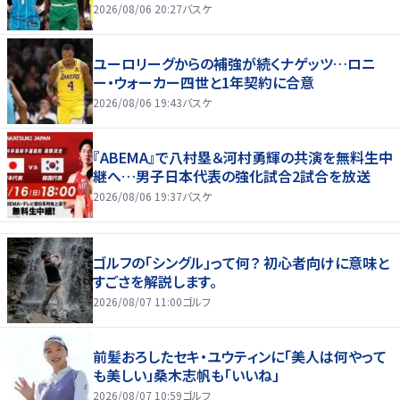
2026/08/06 20:27
バスケ
ユーロリーグからの補強が続くナゲッツ…ロニ
ー・ウォーカー四世と1年契約に合意
2026/08/06 19:43
バスケ
『ABEMA』で八村塁＆河村勇輝の共演を無料生中
継へ…男子日本代表の強化試合2試合を放送
2026/08/06 19:37
バスケ
ゴルフの「シングル」って何？ 初心者向けに意味と
すごさを解説します。
2026/08/07 11:00
ゴルフ
前髪おろしたセキ・ユウティンに「美人は何やって
も美しい」桑木志帆も「いいね」
2026/08/07 10:59
ゴルフ