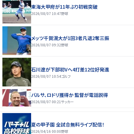
東海大甲府が11年ぶり初戦突破
2026/08/07 10:47
野球
メッツ千賀滉大が1回3者凡退2奪三振
2026/08/07 09:32
野球
石川遼が下部初Vへ4打差12位好発進
2026/08/07 10:54
ゴルフ
バルサ、ロドリ獲得か 監督が電話説得
2026/08/07 00:21
サッカー
夏の甲子園 全試合無料ライブ配信！
2026/04/16 00:00
野球