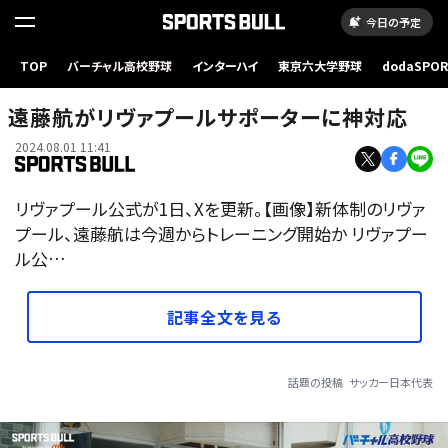
今日の予定
TOP
バーチャル高校野球
インターハイ
東京六大学野球
dodaSPO
（新しいタブ
遠藤航がリヴァプールサポーターに神対応
2024.08.01 11:41
リヴァプール公式が1日、Xを更新。【画像】新体制のリヴァ
プール、遠藤航は今週からトレーニング開始か リヴァプー
ル公…
記事全文を見る
話題の投稿
サッカー日本代表