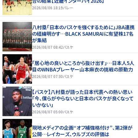
合の結果【近畿インターハイ2026】
2026/08/06 18:19
バレー
八村塁「日本のバスケを強くするために」JBA連携
の経緯明かす…BLACK SAMURAIに有望株17名
が集結
2026/08/07 08:42
バスケ
「居心地の良いところから抜け出す」…日本人5人
目のWNBAプレーヤー山本麻衣の挑戦の原動力
2026/08/07 07:30
バスケ
【バスケ】八村塁が語った日本代表への熱い思い
「今、僕らがやらないと日本のバスケが良くなって
いかない」
2026/08/07 05:00
バスケ
現地メディアの企画“オフ補強格付け”、第2弾が
公開…レイカーズ、ウルブズの評価は