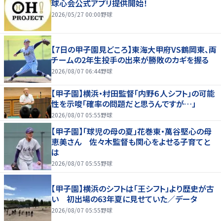
球心会公式アプリ提供開始！
2026/05/27 00:00
野球
【7日の甲子園見どころ】東海大甲府VS鶴岡東、両
チームの2年生投手の出来が勝敗のカギを握る
2026/08/07 06:44
野球
【甲子園】横浜・村田監督「内野６人シフト」の可能
性を示唆「確率の問題だと思うんですが…」
2026/08/07 05:55
野球
【甲子園】「球児の母の夏」花巻東・萬谷堅心の母
恵美さん 佐々木監督も関心をよせる子育てと
は
2026/08/07 05:55
野球
【甲子園】横浜のシフトは「王シフト」より歴史が古
い 初出場の63年夏に見せていた／データ
2026/08/07 05:55
野球