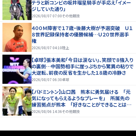
テラと新コンビの坂井瑠星騎手が手応え「イメー
ジしていた通り」
2026/08/07 07:00
その他競技
４００Ｍ障害で１７歳・後藤大樹が予選突破 Ｕ１
８世界記録保持者の優勝候補…Ｕ２０世界選手
権
2026/08/07 04:10
陸上
【卓球】張本美和「今日は涙ない」、笑顔で８強入り
の裏側…中国勢相手に崖っぷちから驚異の粘りで
大逆転、前夜の反省を生かした１８歳の冷静さ
2026/08/07 06:30
卓球
【バドミントン】山口茜 熊本に勇気届ける 「元
気になってもらえるようなプレーを」 所属先の
練習拠点が熊本 「好きなことができることは当
たり前じゃない」
2026/08/06 14:36
その他競技