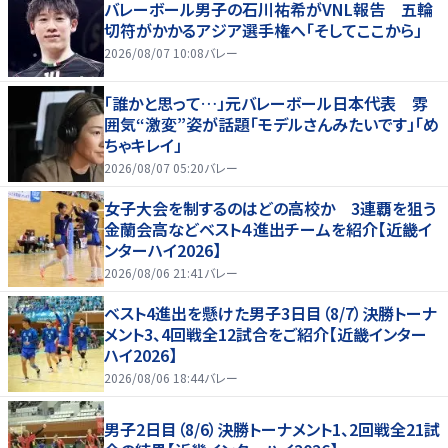
バレーボール男子の石川祐希がVNL報告 五輪
切符がかかるアジア選手権へ「そしてここから」
2026/08/07 10:08
バレー
「誰かと思って…」元バレーボール日本代表 雰
囲気“激変”姿が話題「モデルさんみたいです」「め
ちゃキレイ」
2026/08/07 05:20
バレー
女子大会を制するのはどの高校か 3連覇を狙う
金蘭会高などベスト４進出チームを紹介【近畿イ
ンターハイ2026】
2026/08/06 21:41
バレー
ベスト4進出を懸けた男子3日目（8/7）決勝トーナ
メント3、4回戦全12試合をご紹介【近畿インター
ハイ2026】
2026/08/06 18:44
バレー
男子2日目（8/6）決勝トーナメント1、2回戦全21試