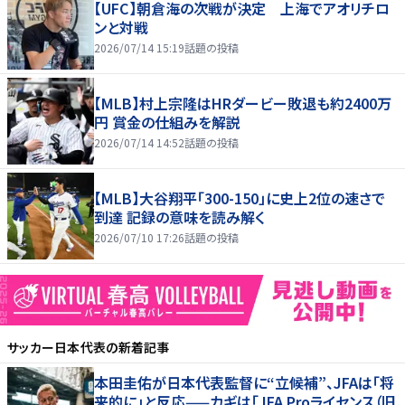
【UFC】朝倉海の次戦が決定 上海でアオリチロ
ンと対戦
2026/07/14 15:19
話題の投稿
【MLB】村上宗隆はHRダービー敗退も約2400万
円 賞金の仕組みを解説
2026/07/14 14:52
話題の投稿
【MLB】大谷翔平「300-150」に史上2位の速さで
到達 記録の意味を読み解く
2026/07/10 17:26
話題の投稿
サッカー日本代表
の新着記事
本田圭佑が日本代表監督に“立候補”、JFAは「将
来的に」と反応——カギは「JFA Proライセンス（旧