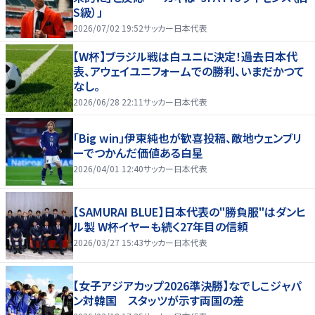
S級）」
2026/07/02 19:52
サッカー日本代表
【W杯】ブラジル戦は白ユニに決定！過去日本代
表、アウェイユニフォームでの勝利、いまだかつて
なし。
2026/06/28 22:11
サッカー日本代表
「Big win」伊東純也が歓喜投稿、敵地ウェンブリ
ーでつかんだ価値ある白星
2026/04/01 12:40
サッカー日本代表
【SAMURAI BLUE】日本代表の"勝負服"はダンヒ
ル製 W杯イヤーも続く27年目の信頼
2026/03/27 15:43
サッカー日本代表
【女子アジアカップ2026準決勝】なでしこジャパ
ン対韓国 スタッツが示す両国の差