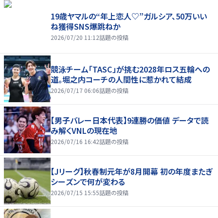
19歳ヤマルの“年上恋人♡”ガルシア、50万いい
ね獲得SNS爆跳ねか
2026/07/20 11:12
話題の投稿
競泳チーム「TASC」が挑む2028年ロス五輪への
道。堀之内コーチの人間性に惹かれて結成
2026/07/17 06:06
話題の投稿
【男子バレー日本代表】9連勝の価値 データで読
み解くVNLの現在地
2026/07/16 16:42
話題の投稿
【Jリーグ】秋春制元年が8月開幕 初の年度またぎ
シーズンで何が変わる
2026/07/15 15:55
話題の投稿