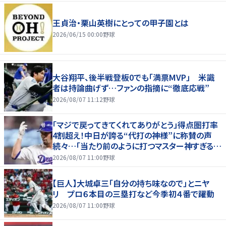
王貞治・栗山英樹にとっての甲子園とは
2026/06/15 00:00
野球
大谷翔平、後半戦登板0でも「満票MVP」 米識
者は持論曲げず…ファンの指摘に“徹底応戦”
2026/08/07 11:12
野球
「マジで戻ってきてくれてありがとう」得点圏打率
4割超え！中日が誇る“代打の神様”に称賛の声
続々…「当たり前のように打つマスター神すぎる」
「また初球で決めたな」
2026/08/07 11:00
野球
【巨人】大城卓三「自分の持ち味なので」とニヤ
リ プロ６本目の三塁打など今季初４番で躍動
2026/08/07 11:00
野球