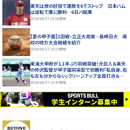
楽天は岸の好投で連敗を6でストップ 日本ハム
は逆転で鷹に勝利…6日パ結果
2026/08/07 10:56
野球
【夏の甲子園】1回戦・立正大淞南 - 長崎日大 両
校の地方大会戦績を紹介
2026/08/07 10:52
野球
東海大甲府が１１年ぶり初戦突破！元巨人＆楽天
の仲沢監督が甲子園初采配で初勝利「私自身、右
も左も分からない」クリーンアップ全員打点＆継
投も「理想的」
2026/08/07 10:47
野球