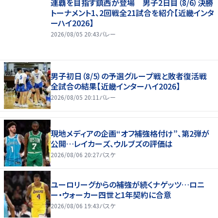
連覇を目指す鎮西が登場 男子2日目（8/6）決勝
トーナメント1、2回戦全21試合を紹介【近畿インタ
ーハイ2026】
2026/08/05 20:43
バレー
男子初日（8/5）の予選グループ戦と敗者復活戦
全試合の結果【近畿インターハイ2026】
2026/08/05 20:11
バレー
現地メディアの企画“オフ補強格付け”、第2弾が
公開…レイカーズ、ウルブズの評価は
2026/08/06 20:27
バスケ
ユーロリーグからの補強が続くナゲッツ…ロニ
ー・ウォーカー四世と1年契約に合意
2026/08/06 19:43
バスケ