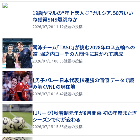
19歳ヤマルの“年上恋人♡”ガルシア、50万いい
ね獲得SNS爆跳ねか
2026/07/20 11:12
話題の投稿
競泳チーム「TASC」が挑む2028年ロス五輪への
道。堀之内コーチの人間性に惹かれて結成
2026/07/17 06:06
話題の投稿
【男子バレー日本代表】9連勝の価値 データで読
み解くVNLの現在地
2026/07/16 16:42
話題の投稿
【Jリーグ】秋春制元年が8月開幕 初の年度またぎ
シーズンで何が変わる
2026/07/15 15:55
話題の投稿