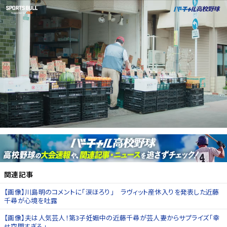
関連記事
【画像】川島明のコメントに「涙ほろり」 ラヴィット産休入りを発表した近藤
千尋が心境を吐露
【画像】夫は人気芸人！第3子妊娠中の近藤千尋が芸人妻からサプライズ「幸
せ空間すぎる」