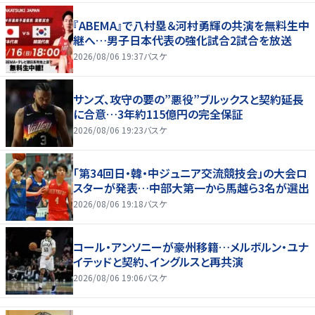
『ABEMA』で八村塁＆河村勇輝の共演を無料生中
継へ…男子日本代表の強化試合2試合を放送
2026/08/06 19:37
バスケ
サンズ、攻守の要の”悪役”ブルックスと契約延長
に合意…3年約115億円の完全保証
2026/08/06 19:23
バスケ
「第34回日・韓・中ジュニア交流競技会」の大会ロ
スターが発表…中部大第一から馬越ら3名が選出
2026/08/06 19:18
バスケ
コール・アンソニーが豪州移籍…メルボルン・ユナ
イテッドと契約、イングルスと再共演
2026/08/06 19:06
バスケ