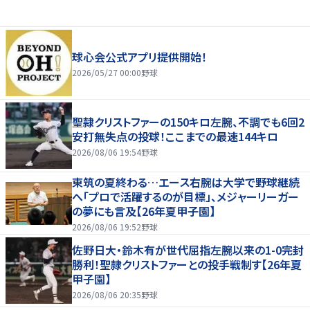
球心会公式アプリ提供開始！
2026/05/27 00:00
野球
聖隷クリストファーの150キロ左腕、不調でも6回2
安打無失点の投球！ここまでの最速144キロ
2026/08/06 19:54
野球
東筑の夏終わる…エース右腕は大学で野球継続
へ「プロで活躍するのが目標」、メジャーリーガー
の夢にも言及【26年夏甲子園】
2026/08/06 19:52
野球
佐野日大・鈴木有が世代屈指左腕以来の1-0完封
勝利！聖隷クリストファーとの投手戦制す【26年夏
甲子園】
2026/08/06 20:35
野球