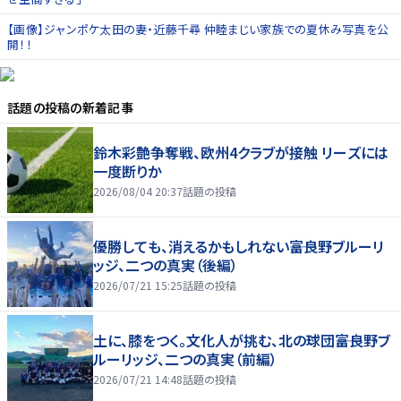
【画像】ジャンポケ太田の妻・近藤千尋 仲睦まじい家族での夏休み写真を公
開！！
話題の投稿
の新着記事
鈴木彩艶争奪戦、欧州4クラブが接触 リーズには
一度断りか
2026/08/04 20:37
話題の投稿
優勝しても、消えるかもしれない――富良野ブルーリ
ッジ、二つの真実（後編）
2026/07/21 15:25
話題の投稿
土に、膝をつく。文化人が挑む、北の球団――富良野ブ
ルーリッジ、二つの真実（前編）
2026/07/21 14:48
話題の投稿