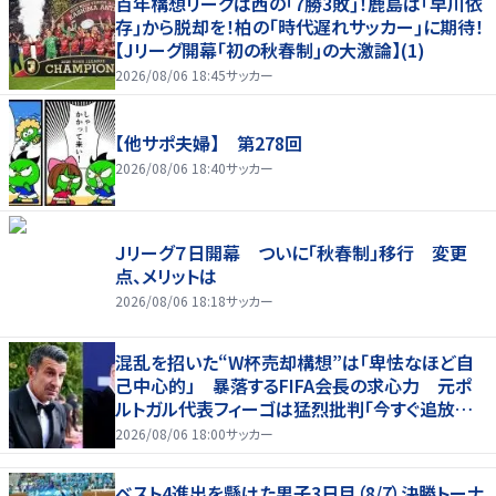
百年構想リーグは西の｢7勝3敗｣！鹿島は｢早川依
存｣から脱却を！柏の｢時代遅れサッカー｣に期待！
【Jリーグ開幕｢初の秋春制｣の大激論】(1)
2026/08/06 18:45
サッカー
【他サポ夫婦】 第278回
2026/08/06 18:40
サッカー
Ｊリーグ７日開幕 ついに「秋春制」移行 変更
点、メリットは
2026/08/06 18:18
サッカー
混乱を招いた“W杯売却構想”は「卑怯なほど自
己中心的」 暴落するFIFA会長の求心力 元ポ
ルトガル代表フィーゴは猛烈批判「今すぐ追放す
べきだ」
2026/08/06 18:00
サッカー
ベスト4進出を懸けた男子3日目（8/7）決勝トーナ