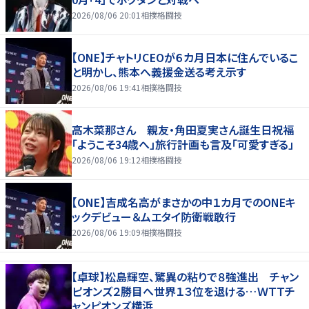
2026/08/06 20:01
相撲格闘技
【ONE】チャトリCEOが６カ月日本に住んでいるこ
と明かし、熊本へ義援金送る考え示す
2026/08/06 19:41
相撲格闘技
高木菜那さん 親友・角田夏実さん誕生日祝福
「ようこそ34歳へ」旅行計画も言及「可愛すぎる」
2026/08/06 19:12
相撲格闘技
【ONE】吉成名高がまさかの中１カ月でのONEキ
ックデビュー＆ムエタイ防衛戦敢行
2026/08/06 19:09
相撲格闘技
【卓球】松島輝空、驚異の粘りで８強進出 チャン
ピオンズ２勝目へ世界１３位を退ける…ＷＴＴチ
ャンピオンズ横浜