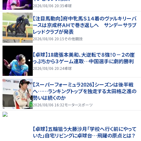
2026/08/06 20:35
卓球
【注目馬動向】府中牝馬Ｓ１４着のヴァルキリーバ
ースは京成杯ＡＨで巻き返しへ サンデーサラブ
レッドクラブが発表
2026/08/06 20:15
その他競技
【卓球】18歳張本美和、大逆転で８強！０－２の崖
っぷちから３ゲーム連取…中国選手に劇的勝利
2026/08/06 20:24
卓球
【スーパーフォーミュラ2026】シーズンは後半戦
へ……ランキングトップを独走する太田格之進の
勢いは続くのか
2026/08/06 16:32
モータースポーツ
【卓球】五輪狙う大藤沙月「学校へ行く前にやって
いた」自宅リビングに卓球台…飛躍の原点とは？