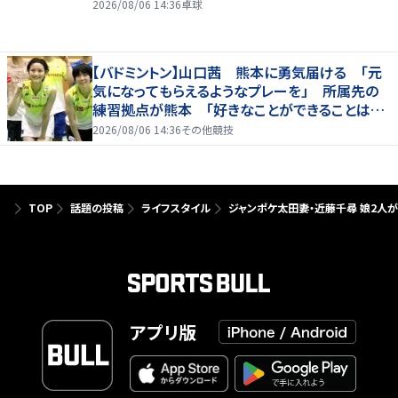
2026/08/06 14:36
卓球
【バドミントン】山口茜 熊本に勇気届ける 「元
気になってもらえるようなプレーを」 所属先の
練習拠点が熊本 「好きなことができることは当
たり前じゃない」
2026/08/06 14:36
その他競技
TOP
話題の投稿
ライフスタイル
ジャンポケ太田妻・近藤千尋 娘2人
アプリ版