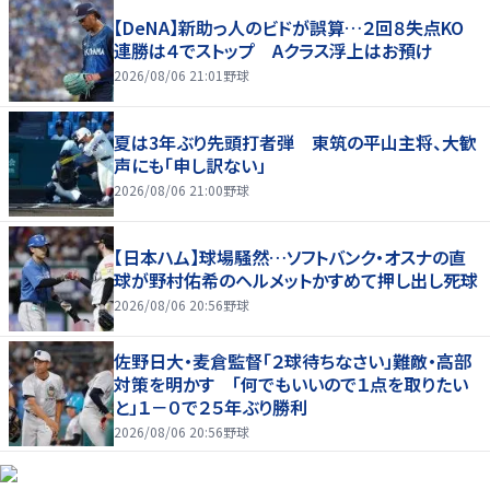
【DeNA】新助っ人のビドが誤算…２回８失点KO
連勝は４でストップ Aクラス浮上はお預け
2026/08/06 21:01
野球
夏は3年ぶり先頭打者弾 東筑の平山主将、大歓
声にも「申し訳ない」
2026/08/06 21:00
野球
【日本ハム】球場騒然…ソフトバンク・オスナの直
球が野村佑希のヘルメットかすめて押し出し死球
2026/08/06 20:56
野球
佐野日大・麦倉監督「２球待ちなさい」難敵・高部
対策を明かす 「何でもいいので１点を取りたい
と」１－０で２５年ぶり勝利
2026/08/06 20:56
野球