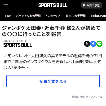
今日の予定
TOP
バーチャル高校野球
インターハイ
東京六大学野球
dodaSPO
（新しいタブ
ジャンポケ太田妻・近藤千尋 娘2人が初めて
の〇〇に行ったことを報告
2024.07.31 11:34
お笑いタレント・太田博久の妻でモデルの近藤千尋が31日
までに自身のインスタグラムを更新した。【画像】夫は人気
芸人！第3子…
記事全文を見る
話題の投稿
ライフスタイル