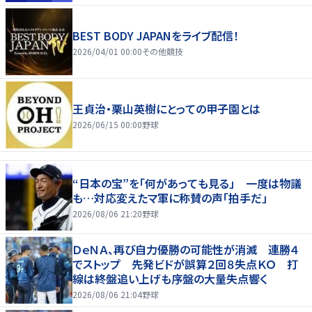
BEST BODY JAPANをライブ配信！
2026/04/01 00:00
その他競技
王貞治・栗山英樹にとっての甲子園とは
2026/06/15 00:00
野球
“日本の宝”を「何があっても見る」 一度は物議
も…対応変えたマ軍に称賛の声「拍手だ」
2026/08/06 21:20
野球
ＤｅＮＡ、再び自力優勝の可能性が消滅 連勝４
でストップ 先発ビドが誤算２回８失点ＫＯ 打
線は終盤追い上げも序盤の大量失点響く
2026/08/06 21:04
野球