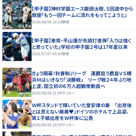
【甲子園】神村学園エース龍頭汰樹、５回途中から
救援「もう一回チームに流れをもってこようと」
2026/08/06 20:24
野球
【甲子園】東筑・平山護が先頭打者弾「入りは強く
と思っていた」学校の甲子園２号は17年夏以来
2026/07/07 00:00
野球
きょう開幕！秋春制Ｊリーグ 連覇狙う鹿島ＶＳ横
浜Ｍはいきなり「決勝戦」 リーグ戦２４年ぶり地
上波、国立初の６万人超観衆動員へ
2026/08/06 21:08
サッカー
Ｗ杯スタンドで輝いていた堂安律の妻 「出産後
とは思えない美美♥」ドイツのホテルで上品姿、
第１子娘出産をＷ杯後に公表
2026/08/06 20:59
サッカー