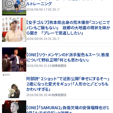
ルトレーニング
2026/08/06 17:00
ゴルフ
【女子ゴルフ】熊本県出身の荒木優奈「コンビニで
パンもご飯もない」 故郷の大地震の現状を妹か
ら聞き 「プレーで恩返ししたい」
2026/08/06 16:35
ゴルフ
【ONE】リウ・メンヤンのド派手髪色＆スーツ、態度
について野杁正明「何とも思わない」
2026/08/06 21:03
相撲格闘技
阿部詩“２ショット”で近影公開「幸せにするぞ〜」
２歳になった愛犬をギュッ！「人形かと」「どっちも
かわいすぎる」
2026/08/06 20:40
相撲格闘技
【ONE】「SAMURAI2」負傷欠場の安保瑠輝也が1
0月「4」でボグダンと対戦へ