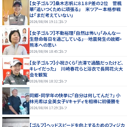
【女子ゴルフ】桑木志帆に８１８Ｐ差の２位 菅楓
華「追いつくために頑張る」 米ツアー本格参戦
は「まだ考えていない」
2026/08/06 19:11
ゴルフ
【女子ゴルフ】不動裕理「自然は怖い」「みんな一
生懸命毎日を過ごしている」…地震発生の故郷・
熊本への思い
2026/08/06 18:45
ゴルフ
【女子ゴルフ】小祝さくら「渋滞で過酷だったけど、
キレイだった」 川崎春花らと浴衣で長岡花火大
会を観覧
2026/08/06 18:32
ゴルフ
同郷・同学年の快挙に「自分は何してんだ？」 小
林光希は全英女子Vキャディを相棒に初優勝を
2026/08/06 17:29
ゴルフ
【ゴルフ】ヘッドスピードを向上するためのフィジカ