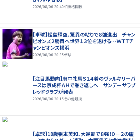
2026/08/06 20:40
相撲格闘技
【卓球】松島輝空、驚異の粘りで８強進出 チャン
ピオンズ２勝目へ世界１３位を退ける…ＷＴＴチ
ャンピオンズ横浜
2026/08/06 20:35
卓球
【注目馬動向】府中牝馬Ｓ１４着のヴァルキリーバ
ースは京成杯ＡＨで巻き返しへ サンデーサラブ
レッドクラブが発表
2026/08/06 20:15
その他競技
【卓球】18歳張本美和、大逆転で８強！０－２の崖