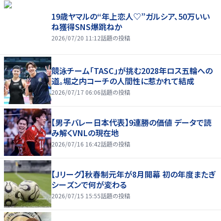
19歳ヤマルの“年上恋人♡”ガルシア、50万いい
ね獲得SNS爆跳ねか
2026/07/20 11:12
話題の投稿
競泳チーム「TASC」が挑む2028年ロス五輪への
道。堀之内コーチの人間性に惹かれて結成
2026/07/17 06:06
話題の投稿
【男子バレー日本代表】9連勝の価値 データで読
み解くVNLの現在地
2026/07/16 16:42
話題の投稿
【Jリーグ】秋春制元年が8月開幕 初の年度またぎ
シーズンで何が変わる
2026/07/15 15:55
話題の投稿