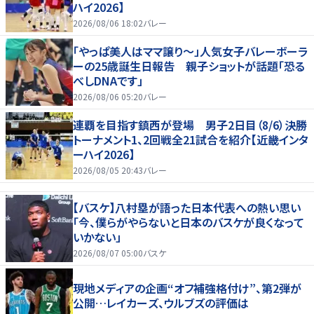
ハイ2026】
2026/08/06 18:02
バレー
「やっぱ美人はママ譲り～」人気女子バレーボーラ
ーの25歳誕生日報告 親子ショットが話題「恐る
べしDNAです」
2026/08/06 05:20
バレー
連覇を目指す鎮西が登場 男子2日目（8/6）決勝
トーナメント1、2回戦全21試合を紹介【近畿インタ
ーハイ2026】
2026/08/05 20:43
バレー
【バスケ】八村塁が語った日本代表への熱い思い
「今、僕らがやらないと日本のバスケが良くなって
いかない」
2026/08/07 05:00
バスケ
現地メディアの企画“オフ補強格付け”、第2弾が
公開…レイカーズ、ウルブズの評価は