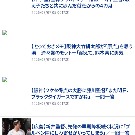
え子たちと共に歩んだ就任からの４カ月
2026/08/07 05:00
野球
【とっておきメモ】阪神大竹耕太郎が「原点」を思う
涙 済々黌のモットー「耐えて」熊本県に勇気
2026/08/07 05:00
野球
【阪神】２ケタ得点の大勝に藤川監督「また明日、
ブラックタイガースですかね」／一問一答
2026/08/07 05:00
野球
【広島】新井監督、先発の早期降板続く状況に「ブ
ルペン陣にしわ寄せがいってしまう」／一問一答