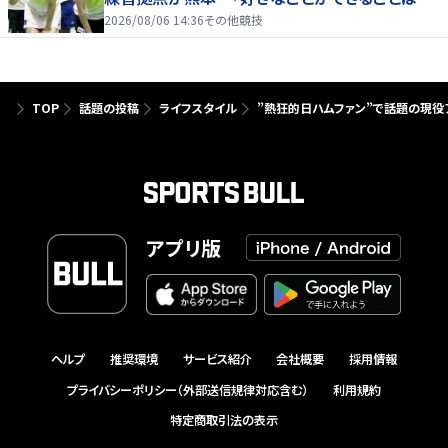
たり前じゃない」
2026/08/06 14:36
その他競技
TOP
話題の投稿
ライフスタイル
”熱狂的日ハムファン”で話題の現役
アプリ版
ヘルプ
推奨環境
サービス紹介
会社概要
採用情報
プライバシーポリシー（外部送信規律対応含む）
利用規約
特定商取引法の表示