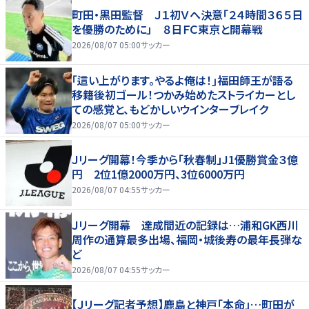
町田・黒田監督 Ｊ１初Ｖへ決意「２４時間３６５日
を優勝のために」 ８日ＦＣ東京と開幕戦
2026/08/07 05:00
サッカー
｢這い上がります。やるよ俺は！｣福田師王が語る
移籍後初ゴール！つかみ始めたストライカーとし
ての感覚と、もどかしいウインターブレイク
2026/08/07 05:00
サッカー
Ｊリーグ開幕！今季から「秋春制」J1優勝賞金３億
円 2位1億2000万円、3位6000万円
2026/08/07 04:55
サッカー
Ｊリーグ開幕 達成間近の記録は…浦和GK西川
周作の通算最多出場、福岡・城後寿の最年長弾な
ど
2026/08/07 04:55
サッカー
【Ｊリーグ記者予想】鹿島と神戸「本命」…町田が