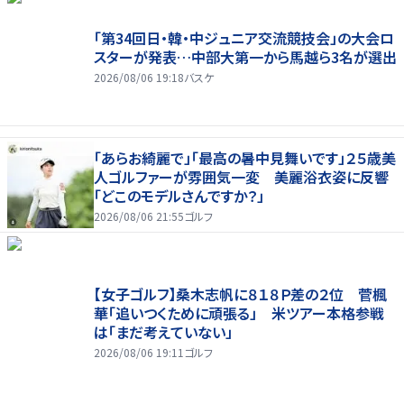
「第34回日・韓・中ジュニア交流競技会」の大会ロ
スターが発表…中部大第一から馬越ら3名が選出
2026/08/06 19:18
バスケ
「あらお綺麗で」「最高の暑中見舞いです」２５歳美
人ゴルファーが雰囲気一変 美麗浴衣姿に反響
「どこのモデルさんですか？」
2026/08/06 21:55
ゴルフ
【女子ゴルフ】桑木志帆に８１８Ｐ差の２位 菅楓
華「追いつくために頑張る」 米ツアー本格参戦
は「まだ考えていない」
2026/08/06 19:11
ゴルフ