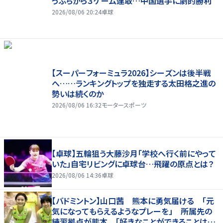
っぷちから３ゲーム連取…中国選手に劇的勝利
2026/08/06 20:24
卓球
【スーパーフォーミュラ2026】シーズンは後半戦
へ……ランキングトップを独走する太田格之進の
勢いは続くのか
2026/08/06 16:32
モータースポーツ
【卓球】五輪狙う大藤沙月「学校へ行く前にやって
いた」自宅リビングに卓球台…飛躍の原点とは？
2026/08/06 14:36
卓球
【バドミントン】山口茜 熊本に勇気届ける 「元
気になってもらえるようなプレーを」 所属先の
練習拠点が熊本 「好きなことができることは当