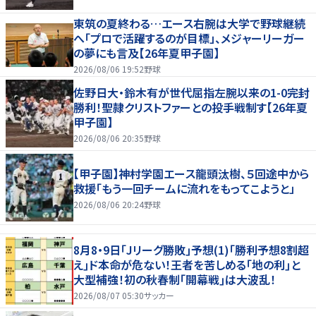
東筑の夏終わる…エース右腕は大学で野球継続
へ「プロで活躍するのが目標」、メジャーリーガー
の夢にも言及【26年夏甲子園】
2026/08/06 19:52
野球
佐野日大・鈴木有が世代屈指左腕以来の1-0完封
勝利！聖隷クリストファーとの投手戦制す【26年夏
甲子園】
2026/08/06 20:35
野球
【甲子園】神村学園エース龍頭汰樹、５回途中から
救援「もう一回チームに流れをもってこようと」
2026/08/06 20:24
野球
8月8・9日｢Jリーグ勝敗｣予想(1)｢勝利予想8割超
え｣ド本命が危ない！王者を苦しめる｢地の利｣と
大型補強！初の秋春制｢開幕戦｣は大波乱！
2026/08/07 05:30
サッカー