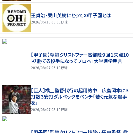
王貞治・栗山英樹にとっての甲子園とは
2026/06/15 00:00
野球
【甲子園】聖隷クリストファー高部陸９回１失点10
Ｋ「勝てる投手になってプロへ」大学進学明言
2026/08/07 05:10
野球
【巨人】橋上監督代行の起用的中 広島岡本に３
打数３安打ダルベックをベンチ「若く元気な選手
を」
2026/08/07 05:10
野球
【甲子園】聖隷クリストファー惜敗…田中監督、教