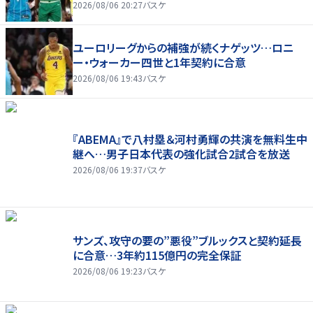
2026/08/06 20:27
バスケ
ユーロリーグからの補強が続くナゲッツ…ロニ
ー・ウォーカー四世と1年契約に合意
2026/08/06 19:43
バスケ
『ABEMA』で八村塁＆河村勇輝の共演を無料生中
継へ…男子日本代表の強化試合2試合を放送
2026/08/06 19:37
バスケ
サンズ、攻守の要の”悪役”ブルックスと契約延長
に合意…3年約115億円の完全保証
2026/08/06 19:23
バスケ