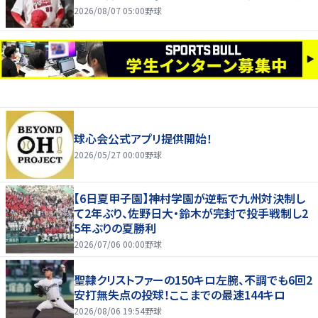
2026/08/07 05:00
野球
球心会公式アプリ提供開始！
2026/05/27 00:00
野球
【6日夏甲子園】神村学園が逆転で九州対決制し
て2年ぶり、佐野日大・鈴木が完封で投手戦制し2
5年ぶりの夏勝利
2026/07/06 00:00
野球
聖隷クリストファーの150キロ左腕、不調でも6回2
安打無失点の投球！ここまでの最速144キロ
2026/08/06 19:54
野球