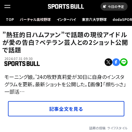
今日の予定
TOP
バーチャル高校野球
インターハイ
東京六大学野球
dodaSPO
（新しいタブ
”熱狂的日ハムファン”で話題の現役アイドル
が愛の告白？ベテラン芸人との2ショット公開
で話題
2024.07.31 09:30
モーニング娘。'24の牧野真莉愛が30日に自身のインスタ
グラムを更新。最新ショットを公開した。【画像】「顔ちっさ」
一部活…
記事全文を見る
話題の投稿
ライフスタイル