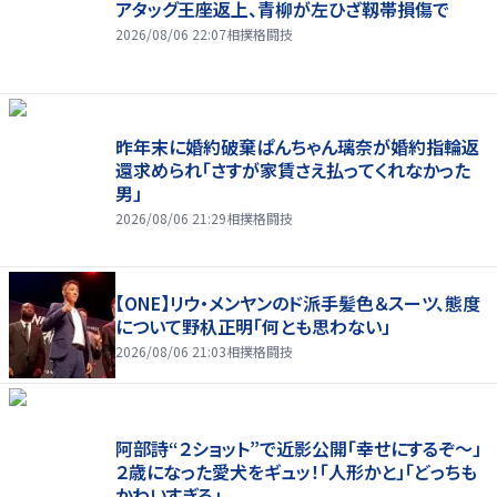
アタッグ王座返上、青柳が左ひざ靱帯損傷で
2026/08/06 22:07
相撲格闘技
昨年末に婚約破棄ぱんちゃん璃奈が婚約指輪返
還求められ「さすが家賃さえ払ってくれなかった
男」
2026/08/06 21:29
相撲格闘技
【ONE】リウ・メンヤンのド派手髪色＆スーツ、態度
について野杁正明「何とも思わない」
2026/08/06 21:03
相撲格闘技
阿部詩“２ショット”で近影公開「幸せにするぞ〜」
２歳になった愛犬をギュッ！「人形かと」「どっちも
かわいすぎる」