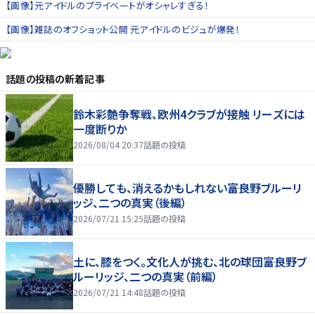
【画像】元アイドルのプライベートがオシャレすぎる！
【画像】雑誌のオフショット公開 元アイドルのビジュが爆発！
話題の投稿
の新着記事
鈴木彩艶争奪戦、欧州4クラブが接触 リーズには
一度断りか
2026/08/04 20:37
話題の投稿
優勝しても、消えるかもしれない――富良野ブルーリ
ッジ、二つの真実（後編）
2026/07/21 15:25
話題の投稿
土に、膝をつく。文化人が挑む、北の球団――富良野ブ
ルーリッジ、二つの真実（前編）
2026/07/21 14:48
話題の投稿