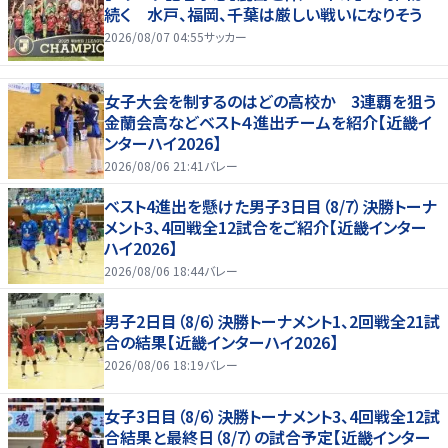
続く 水戸、福岡、千葉は厳しい戦いになりそう
2026/08/07 04:55
サッカー
女子大会を制するのはどの高校か 3連覇を狙う
金蘭会高などベスト４進出チームを紹介【近畿イ
ンターハイ2026】
2026/08/06 21:41
バレー
ベスト4進出を懸けた男子3日目（8/7）決勝トーナ
メント3、4回戦全12試合をご紹介【近畿インター
ハイ2026】
2026/08/06 18:44
バレー
男子2日目（8/6）決勝トーナメント1、2回戦全21試
合の結果【近畿インターハイ2026】
2026/08/06 18:19
バレー
女子3日目（8/6）決勝トーナメント3、4回戦全12試
合結果と最終日（8/7）の試合予定【近畿インター