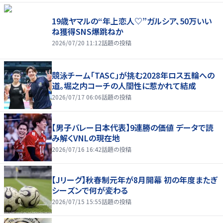
19歳ヤマルの“年上恋人♡”ガルシア、50万いい
ね獲得SNS爆跳ねか
2026/07/20 11:12
話題の投稿
競泳チーム「TASC」が挑む2028年ロス五輪への
道。堀之内コーチの人間性に惹かれて結成
2026/07/17 06:06
話題の投稿
【男子バレー日本代表】9連勝の価値 データで読
み解くVNLの現在地
2026/07/16 16:42
話題の投稿
【Jリーグ】秋春制元年が8月開幕 初の年度またぎ
シーズンで何が変わる
2026/07/15 15:55
話題の投稿