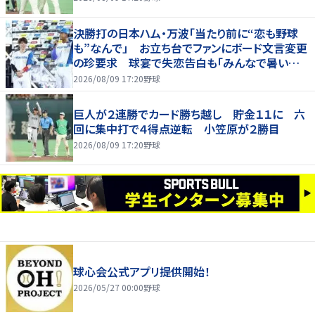
決勝打の日本ハム・万波「当たり前に“恋も野球
も”なんで」 お立ち台でファンにボード文言変更
の珍要求 球宴で失恋告白も「みんなで暑い夏
にしましょう！」
2026/08/09 17:20
野球
巨人が２連勝でカード勝ち越し 貯金１１に 六
回に集中打で４得点逆転 小笠原が２勝目
2026/08/09 17:20
野球
球心会公式アプリ提供開始！
2026/05/27 00:00
野球