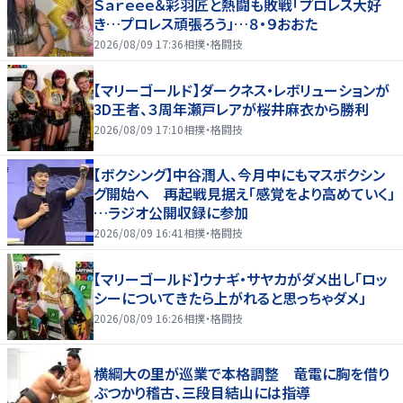
Ｓａｒｅｅｅ＆彩羽匠と熱闘も敗戦「プロレス大好
き…プロレス頑張ろう」…８・９おおた
2026/08/09 17:36
相撲・格闘技
【マリーゴールド】ダークネス・レボリューションが
3D王者、３周年瀬戸レアが桜井麻衣から勝利
2026/08/09 17:10
相撲・格闘技
【ボクシング】中谷潤人、今月中にもマスボクシン
グ開始へ 再起戦見据え「感覚をより高めていく」
…ラジオ公開収録に参加
2026/08/09 16:41
相撲・格闘技
【マリーゴールド】ウナギ・サヤカがダメ出し「ロッ
シーについてきたら上がれると思っちゃダメ」
2026/08/09 16:26
相撲・格闘技
横綱大の里が巡業で本格調整 竜電に胸を借り
ぶつかり稽古、三段目結山には指導