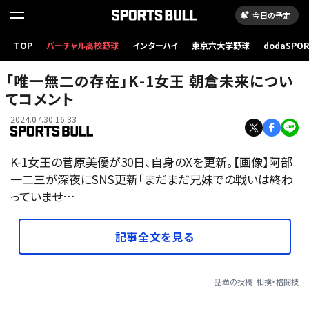
今日の予定
TOP
バーチャル高校野球
インターハイ
東京六大学野球
dodaSPO
（新しいタブ
「唯一無二の存在」K-1女王 朝倉未来につい
てコメント
2024.07.30 16:33
K-1女王の菅原美優が30日、自身のXを更新。【画像】阿部
一二三が深夜にSNS更新「まだまだ兄妹での戦いは終わ
っていませ…
記事全文を見る
話題の投稿
相撲・格闘技