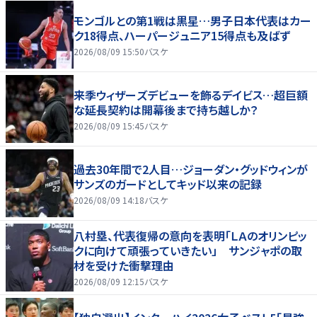
モンゴルとの第1戦は黒星…男子日本代表はカー
ク18得点、ハーパージュニア15得点も及ばず
2026/08/09 15:50
バスケ
来季ウィザーズデビューを飾るデイビス…超巨額
な延長契約は開幕後まで持ち越しか？
2026/08/09 15:45
バスケ
過去30年間で2人目…ジョーダン・グッドウィンが
サンズのガードとしてキッド以来の記録
2026/08/09 14:18
バスケ
八村塁、代表復帰の意向を表明「ＬＡのオリンピッ
クに向けて頑張っていきたい」 サンジャポの取
材を受けた衝撃理由
2026/08/09 12:15
バスケ