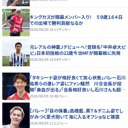
キングカズが開幕メンバー入り！ ５９歳１６４日
での出場で勝利貢献なるか
2026/08/09 16:11
サッカー
元レアルの神童Ｊデビューへ！登録名「中井卓大ピ
ピ」日本初挑戦の22歳今治MFが開幕戦に先発
2026/08/09 16:04
サッカー
「タキシード姿が格好良くて放心状態」バレー石川
祐希らの激レア姿にファン騒然 川合会長が投
稿「鼻血が出る」「会長格好良いし石川さんも超格
好いい」
2026/08/09 16:48
バレー
【バレー】「目の保養」高橋藍、黒Ｔ＆デニム姿でし
がみつく愛犬抱いて海に入るオフショなど披露
2026/08/09 12:12
バレー