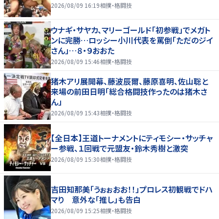
2026/08/09 16:19
相撲・格闘技
ウナギ・サヤカ、マリーゴールド「初参戦」でメガト
ンに完勝…ロッシー小川代表を罵倒「ただのジイ
さん」…８・９おおた
2026/08/09 15:46
相撲・格闘技
猪木アリ展開幕、藤波辰爾、藤原喜明、佐山聡と
来場の前田日明「総合格闘技作ったのは猪木さ
ん」
2026/08/09 15:43
相撲・格闘技
【全日本】王道トーナメントにティモシー・サッチャ
ー参戦、１回戦で元盟友・鈴木秀樹と激突
2026/08/09 15:30
相撲・格闘技
吉田知那美「うぉぉおお！！」プロレス初観戦でドハ
マり 意外な「推し」も告白
2026/08/09 15:25
相撲・格闘技