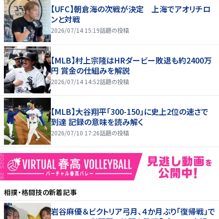
【UFC】朝倉海の次戦が決定 上海でアオリチロ
ンと対戦
2026/07/14 15:19
話題の投稿
【MLB】村上宗隆はHRダービー敗退も約2400万
円 賞金の仕組みを解説
2026/07/14 14:52
話題の投稿
【MLB】大谷翔平「300-150」に史上2位の速さで
到達 記録の意味を読み解く
2026/07/10 17:26
話題の投稿
相撲・格闘技
の新着記事
岩谷麻優＆ビクトリア弓月、４か月ぶり「復帰戦」で