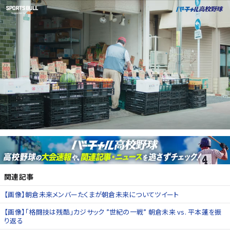
関連記事
【画像】朝倉未来メンバーたくまが朝倉未来についてツイート
【画像】「格闘技は残酷」カジサック ”世紀の一戦” 朝倉未来 vs. 平本蓮を振
り返る