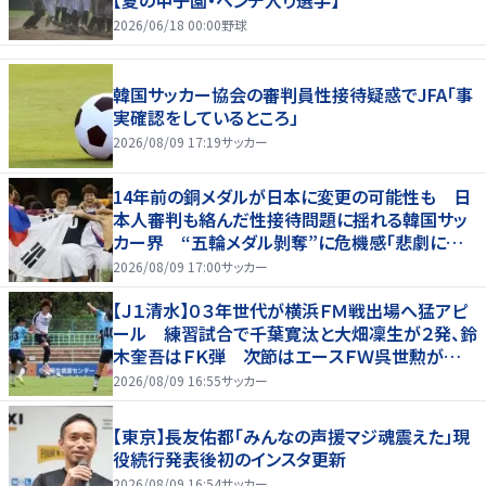
【夏の甲子園・ベンチ入り選手】
2026/06/18 00:00
野球
韓国サッカー協会の審判員性接待疑惑でJFA「事
実確認をしているところ」
2026/08/09 17:19
サッカー
14年前の銅メダルが日本に変更の可能性も 日
本人審判も絡んだ性接待問題に揺れる韓国サッ
カー界 “五輪メダル剝奪”に危機感「悲劇に見
舞われる」
2026/08/09 17:00
サッカー
【Ｊ１清水】０３年世代が横浜ＦＭ戦出場へ猛アピ
ール 練習試合で千葉寛汰と大畑凜生が２発、鈴
木奎吾はＦＫ弾 次節はエースＦＷ呉世勲が出
場停止
2026/08/09 16:55
サッカー
【東京】長友佑都「みんなの声援マジ魂震えた」現
役続行発表後初のインスタ更新
2026/08/09 16:54
サッカー