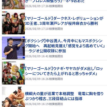
き…プロレス頑張ろう」…８・９おおた
2026/08/09 17:36
相撲格闘技
【マリーゴールド】ダークネス・レボリューションが
3D王者、３周年瀬戸レアが桜井麻衣から勝利
2026/08/09 17:10
相撲格闘技
【ボクシング】中谷潤人、今月中にもマスボクシン
グ開始へ 再起戦見据え「感覚をより高めていく」
…ラジオ公開収録に参加
2026/08/09 16:41
相撲格闘技
【マリーゴールド】ウナギ・サヤカがダメ出し「ロッ
シーについてきたら上がれると思っちゃダメ」
2026/08/09 16:26
相撲格闘技
横綱大の里が巡業で本格調整 竜電に胸を借り
ぶつかり稽古、三段目結山には指導
2026/08/09 16:19
相撲格闘技