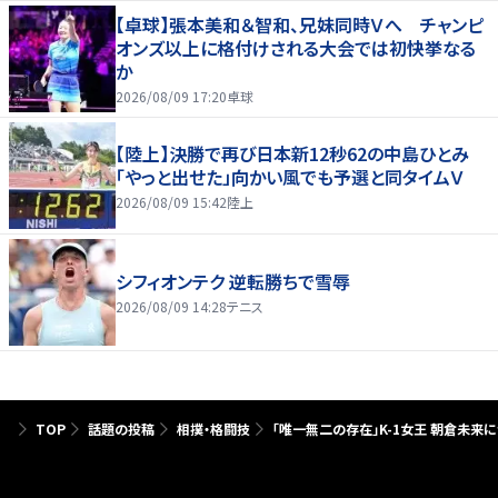
【卓球】張本美和＆智和、兄妹同時Ｖへ チャンピ
オンズ以上に格付けされる大会では初快挙なる
か
2026/08/09 17:20
卓球
【陸上】決勝で再び日本新12秒62の中島ひとみ
「やっと出せた」向かい風でも予選と同タイムＶ
2026/08/09 15:42
陸上
シフィオンテク 逆転勝ちで雪辱
2026/08/09 14:28
テニス
TOP
話題の投稿
相撲・格闘技
「唯一無二の存在」K-1女王 朝倉未来