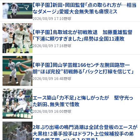
【甲子園】新田・岡田監督「点の取られ方が…相当
なダメージ」愛媛大会無失策も痛恨ミス
2026/08/09 17:10
野球
【甲子園】鳥取城北が初戦敗退 加藤重雄監督
「下浦に頼りすぎました」県勢は全国11連敗
2026/08/09 17:16
野球
【甲子園】岡山学芸館166センチ左腕田路惣一
朗“ほぼ完投”初戦飾る「バックと打線を信じて」
2026/08/09 16:48
野球
エース築山「力不足」と悔しがったが 堅守光っ
た新田、無失策で惜敗
2026/08/09 16:00
野球
2年ぶり出場の鳴門渦潮は全試合登板のエースが
大黒柱！2番手投手はドラフト上位候補投手の弟