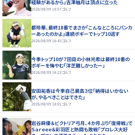
経験があるから」吉澤柚月は頂点に立った
2026/08/09 16:57
ゴルフ
都玲華、最終18番でまさか「こんなところにバンカ
ーあったのかよ」連続ボギーでトップ10逃す
2026/08/09 16:43
ゴルフ
今季トップ10が７回目の小林光希は最終18番の
ボギーを悔やむ「洋芝難しかったー」
2026/08/09 16:23
ゴルフ
安田祐香は今季自己最高３位「納得はいかない
が、やるべきことはできた」
2026/08/09 16:01
ゴルフ
岩谷麻優＆ビクトリア弓月、４か月ぶり「復帰戦」で
Ｓａｒｅｅｅ＆彩羽匠と熱闘も敗戦「プロレス大好