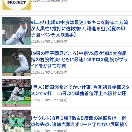
2026/06/15 00:00
野球
9年ぶり出場の中京は最速148キロを誇る二刀流
が大黒柱！投打に逸材揃い、躍進を狙う【夏の甲
子園・ベンチ入り選手】
2026/08/09 17:46
野球
【9日の甲子園見どころ】中京VS霞ケ浦は大会屈
指の右腕対決！ともに最速148キロの剛腕がプラ
イドをかけて対戦
2026/08/09 17:45
野球
【巨人】岡田悠希どでかい仕事！今季初昇格即スタ
メンでＶ打 15日ぶり単独首位浮上へ阪神に圧
2026/08/09 17:21
野球
【ヤクルト】８月１勝７敗＆５度目の逆転負け 得
点後失点、追加点奪えずリード守れない展開続く
2026/08/09 17:20
野球