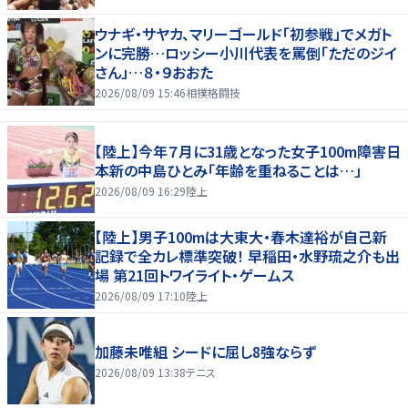
ウナギ・サヤカ、マリーゴールド「初参戦」でメガト
ンに完勝…ロッシー小川代表を罵倒「ただのジイ
さん」…８・９おおた
2026/08/09 15:46
相撲格闘技
【陸上】今年７月に31歳となった女子100m障害日
本新の中島ひとみ「年齢を重ねることは…」
2026/08/09 16:29
陸上
【陸上】男子100mは大東大・春木達裕が自己新
記録で全カレ標準突破！ 早稲田・水野琉之介も出
場 第21回トワイライト・ゲームス
2026/08/09 17:10
陸上
加藤未唯組 シードに屈し8強ならず
2026/08/09 13:38
テニス