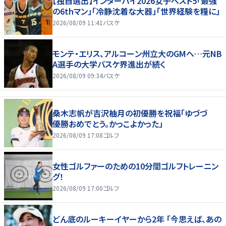
【独自選出】インターハイ2026女子ベスト5「最強
の6thマン」「冷静沈着な大器」「世界経験を糧に」
2026/08/09 11:41
バスケ
モンテ・エリス、アルコーン州立大のGMへ…元NB
A選手の大学バスケ界進出が続く
2026/08/09 09:34
バスケ
桑木志帆が吉沢柚月の初優勝を祝福「ゆづづ
優勝おめでとう。かっこよかった」
2026/08/09 17:08
ゴルフ
女性ゴルファーのための10分間ゴルフトレーニン
グ！
2026/08/09 17:00
ゴルフ
どん底のルーキーイヤーから2年 「今思えば、あの