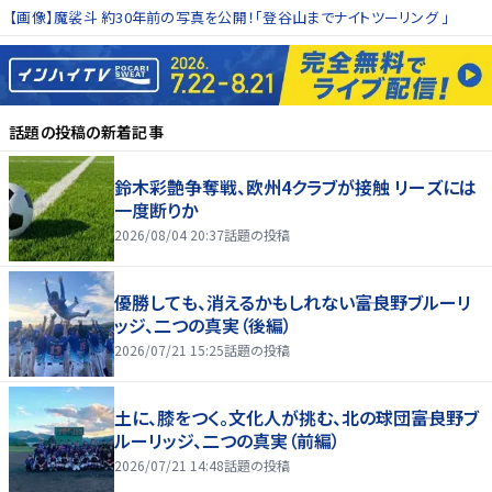
【画像】魔裟斗 約30年前の写真を公開！「登谷山までナイトツーリング 」
話題の投稿
の新着記事
鈴木彩艶争奪戦、欧州4クラブが接触 リーズには
一度断りか
2026/08/04 20:37
話題の投稿
優勝しても、消えるかもしれない――富良野ブルーリ
ッジ、二つの真実（後編）
2026/07/21 15:25
話題の投稿
土に、膝をつく。文化人が挑む、北の球団――富良野ブ
ルーリッジ、二つの真実（前編）
2026/07/21 14:48
話題の投稿