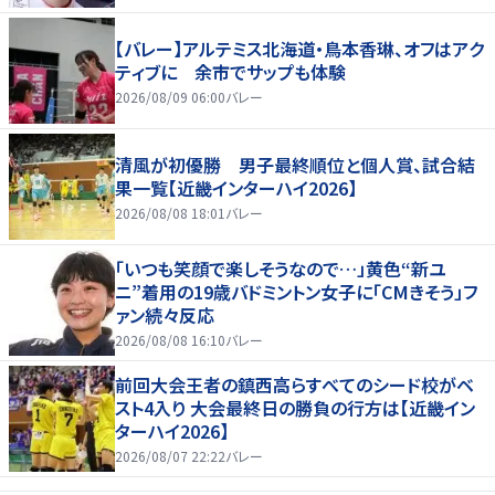
【バレー】アルテミス北海道・鳥本香琳、オフはアク
ティブに 余市でサップも体験
2026/08/09 06:00
バレー
清風が初優勝 男子最終順位と個人賞、試合結
果一覧【近畿インターハイ2026】
2026/08/08 18:01
バレー
「いつも笑顔で楽しそうなので…」黄色“新ユ
ニ”着用の19歳バドミントン女子に「CMきそう」フ
ァン続々反応
2026/08/08 16:10
バレー
前回大会王者の鎮西高らすべてのシード校がベ
スト4入り 大会最終日の勝負の行方は【近畿イン
ターハイ2026】
2026/08/07 22:22
バレー