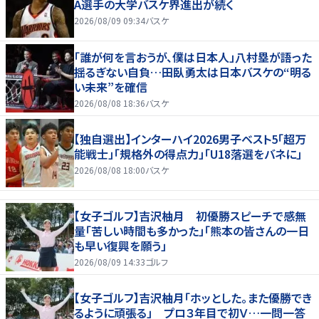
A選手の大学バスケ界進出が続く
2026/08/09 09:34
バスケ
「誰が何を言おうが、僕は日本人」八村塁が語った
揺るぎない自負…田臥勇太は日本バスケの“明る
い未来”を確信
2026/08/08 18:36
バスケ
【独自選出】インターハイ2026男子ベスト5「超万
能戦士」「規格外の得点力」「U18落選をバネに」
2026/08/08 18:00
バスケ
【女子ゴルフ】吉沢柚月 初優勝スピーチで感無
量「苦しい時間も多かった」「熊本の皆さんの一日
も早い復興を願う」
2026/08/09 14:33
ゴルフ
【女子ゴルフ】吉沢柚月「ホッとした。また優勝でき
るように頑張る」 プロ３年目で初Ｖ…一問一答