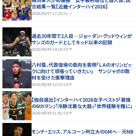
横浜隼人が初優勝 女子最終順位と個人賞、試
合結果一覧【近畿インターハイ2026】
2026/08/07 17:23
バレー
過去30年間で2人目…ジョーダン・グッドウィンが
サンズのガードとしてキッド以来の記録
2026/08/09 14:18
バスケ
八村塁、代表復帰の意向を表明「ＬＡのオリンピッ
クに向けて頑張っていきたい」 サンジャポの取
材を受けた衝撃理由
2026/08/09 12:15
バスケ
【独自選出】インターハイ2026女子ベスト5「最強
の6thマン」「冷静沈着な大器」「世界経験を糧に」
2026/08/09 11:41
バスケ
モンテ・エリス、アルコーン州立大のGMへ…元NB