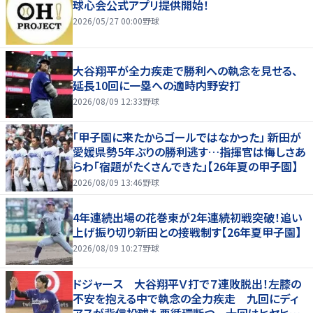
球心会公式アプリ提供開始！
2026/05/27 00:00
野球
大谷翔平が全力疾走で勝利への執念を見せる、
延長10回に一塁への適時内野安打
2026/08/09 12:33
野球
「甲子園に来たからゴールではなかった」 新田が
愛媛県勢5年ぶりの勝利逃す…指揮官は悔しさあ
らわ「宿題がたくさんできた」【26年夏の甲子園】
2026/08/09 13:46
野球
4年連続出場の花巻東が2年連続初戦突破！追い
上げ振り切り新田との接戦制す【26年夏甲子園】
2026/08/09 10:27
野球
ドジャース 大谷翔平Ｖ打で７連敗脱出！左膝の
不安を抱える中で執念の全力疾走 九回にディ
アスが背信投球も悪循環断つ 十回はヒヤヒヤ