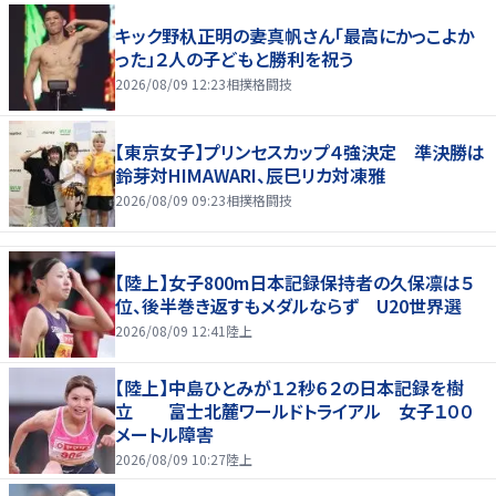
キック野杁正明の妻真帆さん「最高にかっこよか
った」２人の子どもと勝利を祝う
2026/08/09 12:23
相撲格闘技
【東京女子】プリンセスカップ４強決定 準決勝は
鈴芽対HIMAWARI、辰巳リカ対凍雅
2026/08/09 09:23
相撲格闘技
【陸上】女子800m日本記録保持者の久保凛は５
位、後半巻き返すもメダルならず U20世界選
2026/08/09 12:41
陸上
【陸上】中島ひとみが１２秒６２の日本記録を樹
立 富士北麓ワールドトライアル 女子１００
メートル障害
2026/08/09 10:27
陸上