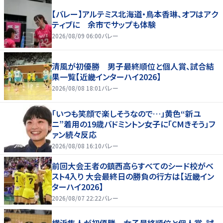
【バレー】アルテミス北海道・鳥本香琳、オフはアク
ティブに 余市でサップも体験
2026/08/09 06:00
バレー
清風が初優勝 男子最終順位と個人賞、試合結
果一覧【近畿インターハイ2026】
2026/08/08 18:01
バレー
「いつも笑顔で楽しそうなので…」黄色“新ユ
ニ”着用の19歳バドミントン女子に「CMきそう」フ
ァン続々反応
2026/08/08 16:10
バレー
前回大会王者の鎮西高らすべてのシード校がベ
スト4入り 大会最終日の勝負の行方は【近畿イン
ターハイ2026】
2026/08/07 22:22
バレー