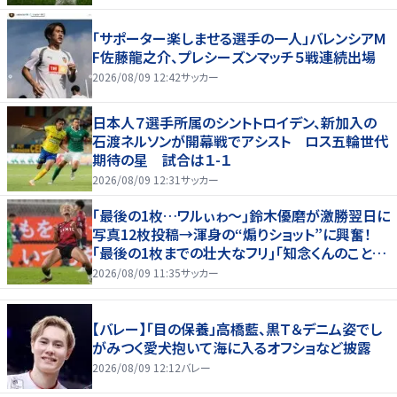
「サポーター楽しませる選手の一人」バレンシアM
F佐藤龍之介、プレシーズンマッチ５戦連続出場
2026/08/09 12:42
サッカー
日本人７選手所属のシントトロイデン、新加入の
石渡ネルソンが開幕戦でアシスト ロス五輪世代
期待の星 試合は１-１
2026/08/09 12:31
サッカー
｢最後の1枚…ワルぃゎ〜｣鈴木優磨が激勝翌日に
写真12枚投稿→渾身の“煽りショット”に興奮！
｢最後の1枚までの壮大なフリ｣｢知念くんのことど
んだけ好きなんよｗ｣
2026/08/09 11:35
サッカー
【バレー】「目の保養」高橋藍、黒Ｔ＆デニム姿でし
がみつく愛犬抱いて海に入るオフショなど披露
2026/08/09 12:12
バレー