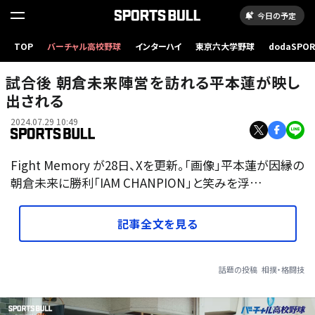
今日の予定
TOP
バーチャル高校野球
インターハイ
東京六大学野球
dodaSPO
（新しいタブ
試合後 朝倉未来陣営を訪れる平本蓮が映し
出される
2024.07.29 10:49
Fight Memory が28日、Xを更新。「画像」平本蓮が因縁の
朝倉未来に勝利「IAM CHANPION」と笑みを浮…
記事全文を見る
話題の投稿
相撲・格闘技