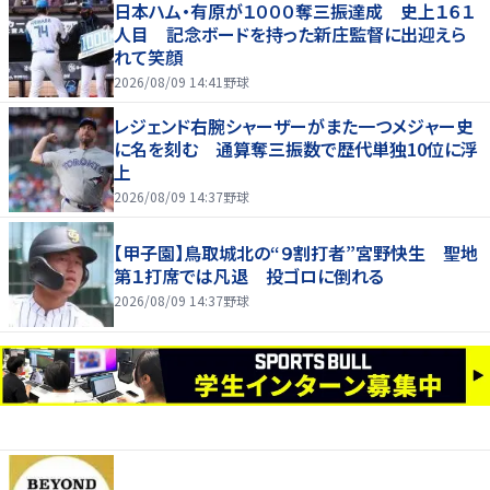
日本ハム・有原が１０００奪三振達成 史上１６１
人目 記念ボードを持った新庄監督に出迎えら
れて笑顔
2026/08/09 14:41
野球
レジェンド右腕シャーザーがまた一つメジャー史
に名を刻む 通算奪三振数で歴代単独10位に浮
上
2026/08/09 14:37
野球
【甲子園】鳥取城北の“９割打者”宮野快生 聖地
第１打席では凡退 投ゴロに倒れる
2026/08/09 14:37
野球