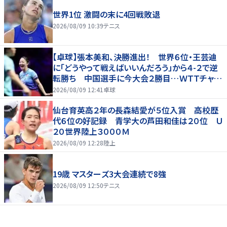
世界1位 激闘の末に4回戦敗退
2026/08/09 10:39
テニス
【卓球】張本美和、決勝進出！ 世界６位・王芸迪
に「どうやって戦えばいいんだろう」から４-２で逆
転勝ち 中国選手に今大会２勝目…ＷＴＴチャン
ピオンズ横浜
2026/08/09 12:41
卓球
仙台育英高２年の長森結愛が５位入賞 高校歴
代６位の好記録 青学大の芦田和佳は２０位 Ｕ
２０世界陸上３０００Ｍ
2026/08/09 12:28
陸上
19歳 マスターズ3大会連続で8強
2026/08/09 12:50
テニス