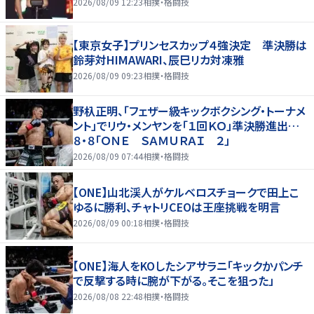
2026/08/09 12:23
相撲・格闘技
【東京女子】プリンセスカップ４強決定 準決勝は
鈴芽対HIMAWARI、辰巳リカ対凍雅
2026/08/09 09:23
相撲・格闘技
野杁正明、「フェザー級キックボクシング・トーナメ
ント」でリウ・メンヤンを「１回ＫＯ」準決勝進出…
８・８「ＯＮＥ ＳＡＭＵＲＡＩ ２」
2026/08/09 07:44
相撲・格闘技
【ONE】山北渓人がケルベロスチョークで田上こ
ゆるに勝利、チャトリCEOは王座挑戦を明言
2026/08/09 00:18
相撲・格闘技
【ONE】海人をKOしたシアサラニ「キックかパンチ
で反撃する時に腕が下がる。そこを狙った」
2026/08/08 22:48
相撲・格闘技