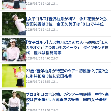
2026/08/09 14:26
ゴルフ
【女子ゴルフ】吉沢柚月が初Ｖ 永井花奈が２位、
安田祐香は３位 金田久美子は「８１」で４４位
2026/08/09 14:13
ゴルフ
【女子ゴルフ】吉沢柚月はこんな人…趣味は「１人
カラオケ」「さつまいもスイーツ」 ダイヤモンド世
代 憧れは稲見萌寧
2026/08/09 14:00
ゴルフ
22歳・吉澤柚月が待望のツアー初優勝 2打差2位
に永井花奈 3位に安田祐香
2026/08/09 13:53
ゴルフ
プロ３年目の吉沢柚月がツアー初優勝 中学・高
校は吉田優利、西郷真央の後輩 国内女子最終
日
2026/08/09 13:53
ゴルフ