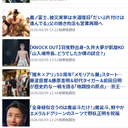
義ノ富士、被災実家は水道復旧「だいぶ片付けは
進んでる」父の焼き肉店も営業再開へ
2026/08/09 15:22
相撲格闘技
【KNOCK OUT】羽曳野出身・久井大夢が凱旋KO
「山入端市長、どうでしたか僕の試合？」
2026/08/09 13:52
相撲格闘技
「猪木×アリ」５０周年「メモリアル展」スタート…
藤波辰爾＆藤原喜明＆初代タイガー＆前田日明
が歴史的な一戦を語る「格闘技の原点」…京王プ
ラザホテルで３１日まで
2026/08/09 12:38
相撲格闘技
「全身緑似合うのは魔裟斗だけ！」魔裟斗、鮮やか
エメラルドグリーンのスーツで野杁正明を祝福
2026/08/09 12:29
相撲格闘技