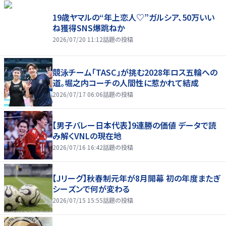
19歳ヤマルの“年上恋人♡”ガルシア、50万いい
ね獲得SNS爆跳ねか
2026/07/20 11:12
話題の投稿
競泳チーム「TASC」が挑む2028年ロス五輪への
道。堀之内コーチの人間性に惹かれて結成
2026/07/17 06:06
話題の投稿
【男子バレー日本代表】9連勝の価値 データで読
み解くVNLの現在地
2026/07/16 16:42
話題の投稿
【Jリーグ】秋春制元年が8月開幕 初の年度またぎ
シーズンで何が変わる
2026/07/15 15:55
話題の投稿