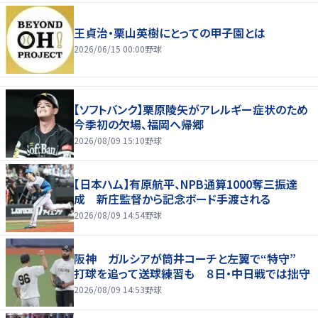
王貞治・栗山英樹にとっての甲子園とは
2026/06/15 00:00
野球
【ソフトバンク】栗原陵矢がアレルギー症状のため
今季初の欠場、福岡へ帰郷
2026/08/09 15:10
野球
【日本ハム】有原航平、NPB通算1000奪三振達
成 新庄監督から記念ボード手渡される
2026/08/09 14:54
野球
阪神 ガルシアが筒井コーチと左翼で“特守”
打球を追って送球練習も ８日・中日戦では拙守
2026/08/09 14:53
野球