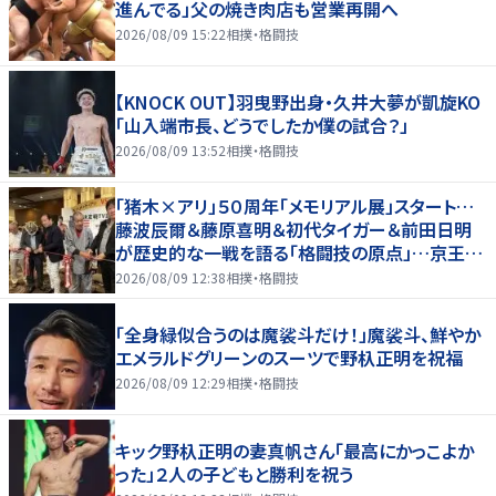
進んでる」父の焼き肉店も営業再開へ
2026/08/09 15:22
相撲・格闘技
【KNOCK OUT】羽曳野出身・久井大夢が凱旋KO
「山入端市長、どうでしたか僕の試合？」
2026/08/09 13:52
相撲・格闘技
「猪木×アリ」５０周年「メモリアル展」スタート…
藤波辰爾＆藤原喜明＆初代タイガー＆前田日明
が歴史的な一戦を語る「格闘技の原点」…京王プ
ラザホテルで３１日まで
2026/08/09 12:38
相撲・格闘技
「全身緑似合うのは魔裟斗だけ！」魔裟斗、鮮やか
エメラルドグリーンのスーツで野杁正明を祝福
2026/08/09 12:29
相撲・格闘技
キック野杁正明の妻真帆さん「最高にかっこよか
った」２人の子どもと勝利を祝う