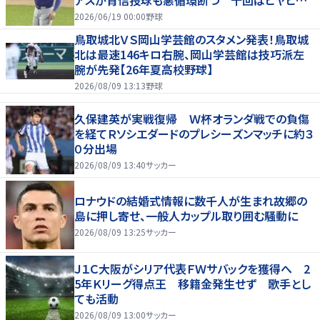
もリード守る
2026/06/19 00:00
野球
鳥取城北ＶＳ岡山学芸館のスタメン発表！鳥取城
北は最速146キロ右腕、岡山学芸館は技巧派左
腕が先発【26年夏高校野球】
2026/08/09 13:13
野球
久保建英が実戦復帰 Ｗ杯オランダ戦での負傷
を経てＲソシエダードのプレシーズンマッチに約３
０分出場
2026/08/09 13:40
サッカー
ロナウドの結婚式情報に数千人が生まれ故郷の
島に押し寄せ、一般人カップル取り囲む騒動に
2026/08/09 13:25
サッカー
Ｊ１Ｃ大阪がシリア代表ＦＷサバックを獲得へ 2
5年Ｋリーグ得点王 移籍金発生せず 歌手とし
ても活動
2026/08/09 13:00
サッカー