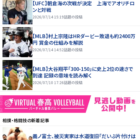
【UFC】朝倉海の次戦が決定 上海でアオリチロ
ンと対戦
2026/07/14 15:19
話題の投稿
【MLB】村上宗隆はHRダービー敗退も約2400万
円 賞金の仕組みを解説
2026/07/14 14:52
話題の投稿
【MLB】大谷翔平「300-150」に史上2位の速さで
到達 記録の意味を読み解く
2026/07/10 17:26
話題の投稿
相撲・格闘技
の新着記事
義ノ富士、被災実家は水道復旧「だいぶ片付けは