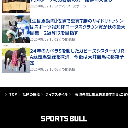
2026/08/07 19:54
ウィンタースポーツ
【注目馬動向】佐賀で重賞７勝のサキドリトッケン
はスポーツ報知杯ロータスクラウン賞が秋の最大
目標 ２冠奪取を目指す
2026/08/07 16:02
その他競技
２４年のカペラＳを制したガビーズシスターがＪＲ
Ａ競走馬登録を抹消 今後は大井競馬に移籍予
定
2026/08/07 15:06
その他競技
TOP
話題の投稿
ライフスタイル
「天城先生と世良先生尊すぎる」二宮