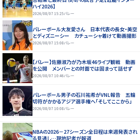
ハイ2026】
2026/08/07 15:25
バレー
バレーボール大友愛さん 日本代表の長女・美空
とディズニーシー カチューシャ着けて動画撮影
2026/08/07 15:08
バレー
【バレー】佐藤淑乃が乃木坂46ライブ観戦 動画
を公開 メンバーとの対面では固まって話せず
2026/08/07 10:46
バレー
バレーボール男子の石川祐希がVNL報告 五輪
切符がかかるアジア選手権へ「そしてここから」
2026/08/07 10:08
バレー
NBAの2026－27シーズン全日程は来週発表され
る見通し…現地記者が報道