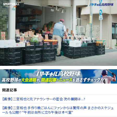
関連記事
【画像】二宮和也と元アナウンサーの密会 次の展開は...?
【画像】二宮和也 手作り晩ごはんにファンからは驚愕の声 まさかのスケジュ
ールも公開!? "午前は台所に立ち午後はオペ室"