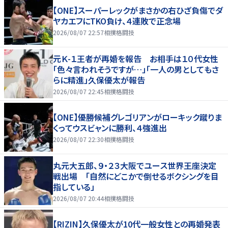
【ONE】スーパーレックがまさかの右ひざ負傷でダ
ヤカエフにTKO負け、４連敗で正念場
2026/08/07 22:57
相撲格闘技
元Ｋ-１王者が再婚を報告 お相手は１０代女性
「色々言われそうですが…」「一人の男としてもさ
らに精進」久保優太が報告
2026/08/07 22:45
相撲格闘技
【ONE】優勝候補グレゴリアンがローキック蹴りま
くってウスビャンに勝利、４強進出
2026/08/07 22:30
相撲格闘技
丸元大五郎、９・２３大阪でユース世界王座決定
戦出場 「自然にどこかで倒せるボクシングを目
指している」
2026/08/07 20:44
相撲格闘技
【RIZIN】久保優太が10代一般女性との再婚発表