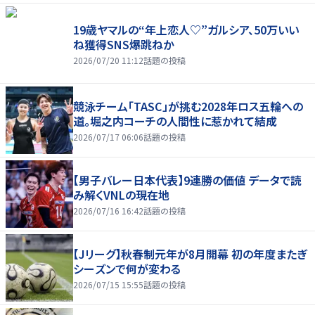
19歳ヤマルの“年上恋人♡”ガルシア、50万いい
ね獲得SNS爆跳ねか
2026/07/20 11:12
話題の投稿
競泳チーム「TASC」が挑む2028年ロス五輪への
道。堀之内コーチの人間性に惹かれて結成
2026/07/17 06:06
話題の投稿
【男子バレー日本代表】9連勝の価値 データで読
み解くVNLの現在地
2026/07/16 16:42
話題の投稿
【Jリーグ】秋春制元年が8月開幕 初の年度またぎ
シーズンで何が変わる
2026/07/15 15:55
話題の投稿