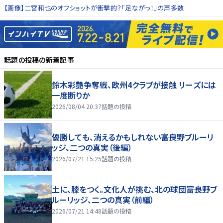
【画像】二宮和也のオフショットが衝撃的？「足ながっ！」の声多数
話題の投稿
の新着記事
鈴木彩艶争奪戦、欧州4クラブが接触 リーズには
一度断りか
2026/08/04 20:37
話題の投稿
優勝しても、消えるかもしれない――富良野ブルーリ
ッジ、二つの真実（後編）
2026/07/21 15:25
話題の投稿
土に、膝をつく。文化人が挑む、北の球団――富良野ブ
ルーリッジ、二つの真実（前編）
2026/07/21 14:48
話題の投稿