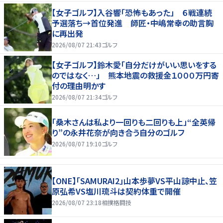
【女子ゴルフ】入谷響「恐怖もあった」 ６戦連続
予選落ち→首位発進 師匠・中嶋常幸の助言胸
に再出発
2026/08/07 21:43
ゴルフ
【女子ゴルフ】鈴木愛「自分だけがいい思いをする
のではなく…」 熊本地震の救援金１０００万円寄
付の理由明かす
2026/08/07 21:34
ゴルフ
「桑木さんは私より一回りも二回りも上」“全英帰
り”の永井花奈が向き合う自分のゴルフ
2026/08/07 19:10
ゴルフ
【ONE】「SAMURAI2」山本歩夢VS平山諒中止、笠
原弘希VS塩川琉斗は契約体重で開催
2026/08/07 23:18
相撲格闘技