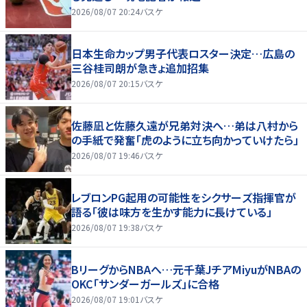
2026/08/07 20:24
バスケ
日本生命カップ男子代表ロスター決定…広島の
三谷桂司朗が急きょ追加招集
2026/08/07 20:15
バスケ
佐藤凪と佐藤久遠が兄弟対決へ…弟は八村から
の手紙で発奮「虎のように立ち向かっていけたら」
2026/08/07 19:46
バスケ
レブロンPG起用の可能性をシクサーズ指揮官が
語る「彼は味方を生かす能力に長けている」
2026/08/07 19:38
バスケ
BリーグからNBAへ…元千葉JチアMiyuがNBAの
OKC「サンダーガールズ」に合格
2026/08/07 19:01
バスケ