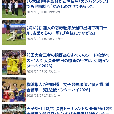
【Ｇ大阪】明神監督が初陣白星「ガンバクラップ」
でも最前線へ「かみしめさせてもらった」
2026/08/08 00:09
サッカー
【浦和】新加入の南野遥海が途中出場で初ゴー
ル、古巣からの一撃に「今後につながる」
2026/08/08 00:00
サッカー
前回大会王者の鎮西高らすべてのシード校がベ
スト4入り 大会最終日の勝負の行方は【近畿イン
ターハイ2026】
2026/08/07 22:22
バレー
横浜隼人が初優勝 女子最終順位と個人賞、試
合結果一覧【近畿インターハイ2026】
2026/08/07 17:23
バレー
男子3日目（8/7）決勝トーナメント3、4回戦全12試
合結果と最終日（8/8）の試合予定【近畿インター