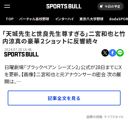
今日の予定
TOP
バーチャル高校野球
インターハイ
東京六大学野球
dodaSPO
（新しいタブ
「天城先生と世良先生尊すぎる」二宮和也と竹
内涼真の豪華２ショットに反響続々
2024.07.28 16:46
日曜劇場「ブラックペアン シーズン2」公式が28日までにX
を更新。【画像】二宮和也と元アナウンサーの密会 次の展
開は..…
記事全文を見る
話題の投稿
ライフスタイル