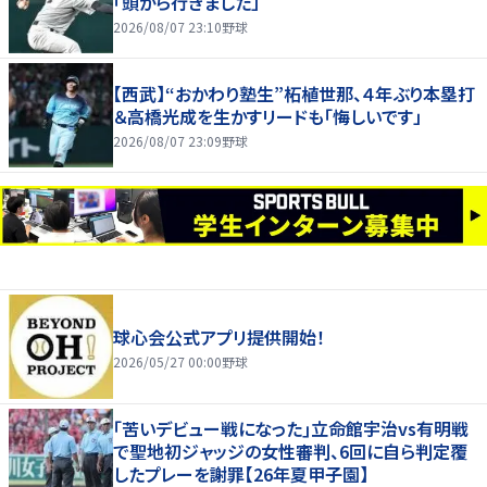
「頭から行きました」
2026/08/07 23:10
野球
【西武】“おかわり塾生”柘植世那、４年ぶり本塁打
＆高橋光成を生かすリードも「悔しいです」
2026/08/07 23:09
野球
球心会公式アプリ提供開始！
2026/05/27 00:00
野球
｢苦いデビュー戦になった｣立命館宇治vs有明戦
で聖地初ジャッジの女性審判、6回に自ら判定覆
したプレーを謝罪【26年夏甲子園】