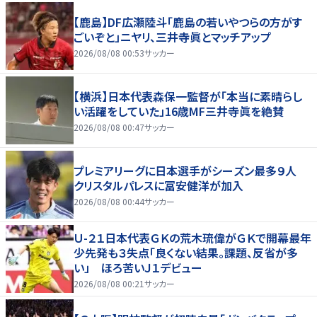
【鹿島】DF広瀬陸斗「鹿島の若いやつらの方がす
ごいぞと」ニヤリ、三井寺眞とマッチアップ
2026/08/08 00:53
サッカー
【横浜】日本代表森保一監督が「本当に素晴らし
い活躍をしていた」16歳MF三井寺眞を絶賛
2026/08/08 00:47
サッカー
プレミアリーグに日本選手がシーズン最多９人
クリスタルパレスに冨安健洋が加入
2026/08/08 00:44
サッカー
Ｕ-２１日本代表ＧＫの荒木琉偉がＧＫで開幕最年
少先発も３失点「良くない結果。課題、反省が多
い」 ほろ苦いＪ１デビュー
2026/08/08 00:21
サッカー