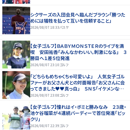
シクサーズの入団会見へ臨んだブラウン「勝つた
めには犠牲を払って互いを信頼すること」
2026/08/07 18:33
バスケ
【女子ゴルフ】ＢＡＢＹＭＯＮＳＴＥＲのライブを満
喫 安田祐香「みんなかわいい。刺激になる」 ３
勝目へ１差５位発進
2026/08/07 23:10
ゴルフ
「どちらもめちゃくちゃ可愛いよ」 人気女子ゴル
ファーがお父さん犬との対面報告「お父さんに会
ってきました♥♥真っ白」 ＳＮＳ「イケメンなお
父さん」「白戸家入りするんですか？」
2026/08/07 23:08
ゴルフ
【女子ゴルフ】憧れはイ・ボミと勝みなみ ２３歳・
池ケ谷瑠菜が４連続バーディーで首位発進「ビッ
クリ」
2026/08/07 22:39
ゴルフ