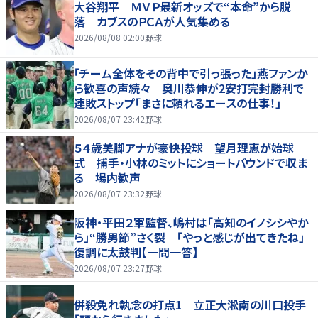
大谷翔平 ＭＶＰ最新オッズで“本命”から脱
落 カブスのＰＣＡが人気集める
2026/08/08 02:00
野球
「チーム全体をその背中で引っ張った」燕ファンか
ら歓喜の声続々 奥川恭伸が2安打完封勝利で
連敗ストップ「まさに頼れるエースの仕事！」
2026/08/07 23:42
野球
５４歳美脚アナが豪快投球 望月理恵が始球
式 捕手・小林のミットにショートバウンドで収ま
る 場内歓声
2026/08/07 23:32
野球
阪神・平田２軍監督、嶋村は「高知のイノシシやか
ら」“勝男節”さく裂 「やっと感じが出てきたね」
復調に太鼓判【一問一答】
2026/08/07 23:27
野球
併殺免れ執念の打点1 立正大淞南の川口投手