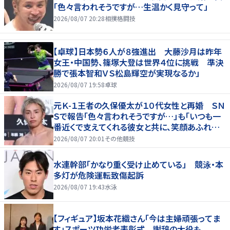
「色々言われそうですが…生温かく見守って」
2026/08/07 20:28
相撲格闘技
【卓球】日本勢６人が８強進出 大藤沙月は昨年
女王・中国勢、篠塚大登は世界４位に挑戦 準決
勝で張本智和ＶＳ松島輝空が実現なるか」
2026/08/07 19:58
卓球
元Ｋ-１王者の久保優太が１０代女性と再婚 ＳＮ
Ｓで報告「色々言われそうですが…」も「いつも一
番近くで支えてくれる彼女と共に、笑顔あふれる
家庭を築いていきたい」
2026/08/07 20:01
その他競技
水連幹部「かなり重く受け止めている」 競泳・本
多灯が危険運転致傷起訴
2026/08/07 19:43
水泳
【フィギュア】坂本花織さん「今は主婦頑張ってま
す」スポーツ功労者表彰式 謝辞の大役も