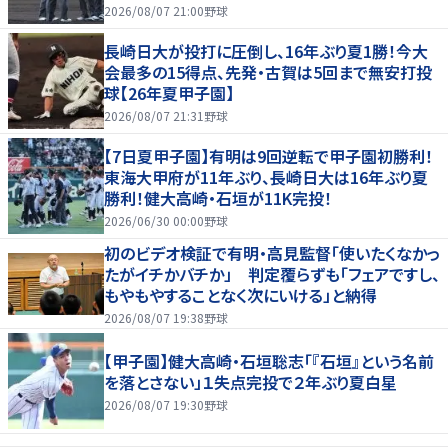
2026/08/07 21:00
野球
長崎日大が投打に圧倒し、16年ぶり夏1勝！今大
会最多の15得点、先発・古賀は5回まで無安打投
球【26年夏甲子園】
2026/08/07 21:31
野球
【7日夏甲子園】有明は9回逆転で甲子園初勝利！
東海大甲府が11年ぶり、長崎日大は16年ぶり夏
勝利！健大高崎・石垣が11K完投！
2026/06/30 00:00
野球
初のビデオ検証で有明・高見監督「使いたくなかっ
たがイチかバチか」 判定覆らずも「フェアですし、
もやもやすることなく次にいける」と納得
2026/08/07 19:38
野球
【甲子園】健大高崎・石垣聡志「『石垣』という名前
を落とさない」１失点完投で２年ぶり夏白星
2026/08/07 19:30
野球