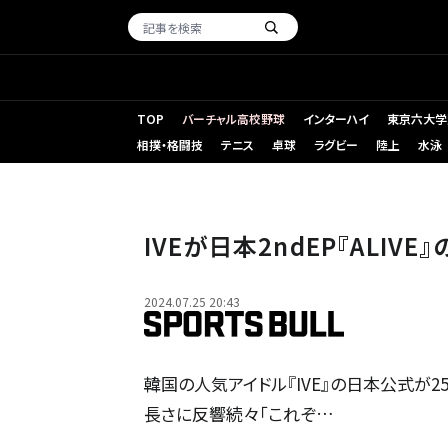
TOP
バーチャル高校野球
インターハイ
東京六大学
相撲・格闘技
テニス
卓球
ラグビー
陸上
水泳
IVEが日本2ndEP『ALIV
2024.07.25 20:43
韓国の人気アイドル『IVE』の日本公式が2
長さに反響続々「これぞ…