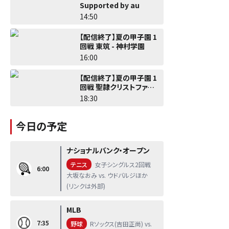
Supported by au
14:50
【配信終了】夏の甲子園 1
回戦 東筑 - 神村学園
16:00
【配信終了】夏の甲子園 1
回戦 聖隷クリストファー -
佐野日大
18:30
今日の予定
ナショナルバンク・オープン
テニス
女子シングルス2回戦
6:00
大坂なおみ vs. ウドバルジほか
(リンクは外部)
MLB
7:35
野球
Rソックス(吉田正尚) vs.