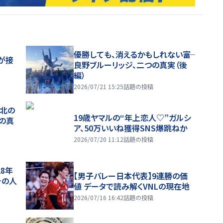
優勝しても、消えるかもしれない――富
が接
良野ブルーリッジ、二つの真実（後
編）
2026/07/21 15:25
話題の投稿
、北の
19歳ヤマルの“年上恋人♡”ガルシ
つの真
ア、50万いいね獲得SNS爆跳ねか
2026/07/20 11:12
話題の投稿
28年
【男子バレー日本代表】9連勝の価
チの人
値 データで読み解くVNLの現在地
2026/07/16 16:42
話題の投稿