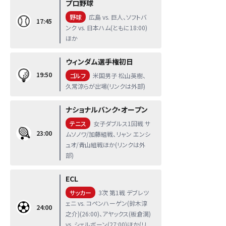
プロ野球
野球
広島 vs. 巨人、ソフトバ
17:45
ンク vs. 日本ハム(ともに18:00)
ほか
ウィンダム選手権初日
19:50
ゴルフ
米国男子 松山英樹、
久常涼らが出場(リンクは外部)
ナショナルバンク・オープン
テニス
女子ダブルス1回戦 サ
23:00
ムソノワ/加藤組戦、リャン エンシ
ュオ/青山組戦ほか(リンクは外
部)
ECL
サッカー
3次 第1戦 デブレツ
ェニ vs. コペンハーゲン(鈴木淳
24:00
之介)(26:00)、アヤックス(板倉滉)
vs. シェルボーン(27:00)ほか(リ