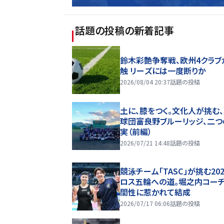
話題の投稿
の新着記事
鈴木彩艶争奪戦、欧州4クラブ
触 リーズには一度断りか
2026/08/04 20:37
話題の投稿
土に、膝をつく。文化人が挑む
球団――富良野ブルーリッジ、二
実（前編）
2026/07/21 14:48
話題の投稿
競泳チーム「TASC」が挑む20
ロス五輪への道。堀之内コー
間性に惹かれて結成
2026/07/17 06:06
話題の投稿