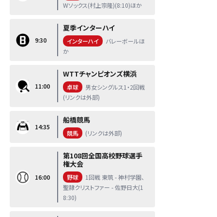
Wソックス(村上宗隆)(8:10)ほか
夏季インターハイ
9:30
インターハイ
バレーボールほ
か
WTTチャンピオンズ横浜
11:00
卓球
男女シングルス1・2回戦
(リンクは外部)
船橋競馬
14:35
競馬
(リンクは外部)
第108回全国高校野球選手
権大会
16:00
野球
1回戦 東筑 - 神村学園、
聖隷クリストファー - 佐野日大(1
8:30)