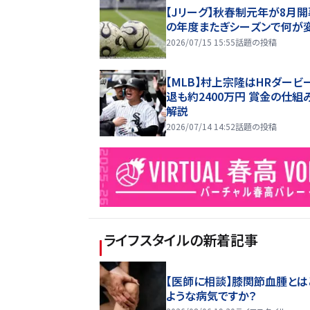
【Jリーグ】秋春制元年が8月開
の年度またぎシーズンで何が
2026/07/15 15:55
話題の投稿
【MLB】村上宗隆はHRダービ
退も約2400万円 賞金の仕組
解説
2026/07/14 14:52
話題の投稿
ライフスタイル
の新着記事
【医師に相談】膝関節血腫とは
ような病気ですか？