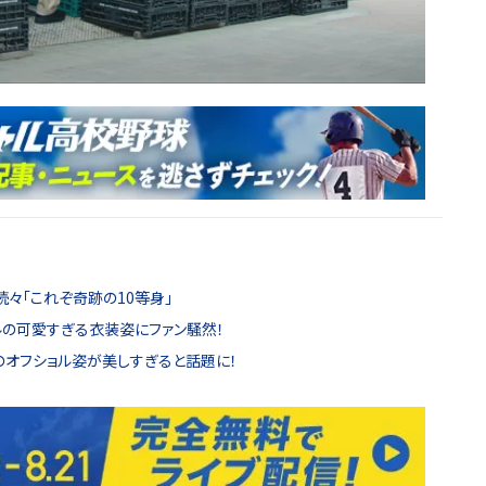
続々「これぞ奇跡の10等身」
ルの可愛すぎる衣装姿にファン騒然！
のオフショル姿が美しすぎると話題に！