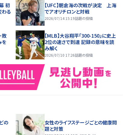
幕 初
【UFC】朝倉海の次戦が決定 上海
変わる
でアオリチロンと対戦
2026/07/14 15:19
話題の投稿
ー敗
【MLB】大谷翔平「300-150」に史上
みを
2位の速さで到達 記録の意味を読
み解く
2026/07/10 17:26
話題の投稿
どの
女性のライフステージごとの健康問
題と対策