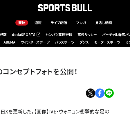
競技
速報
ライブ配信
マンガ
見逃し動画
野球
dodaSPORTS
センバツ高校野球
高校サッカー
バーチャル春高バ
（新しいタブで開く）
ABEMA
ウインタースポーツ
パラスポーツ
ダンス
モータースポーツ
そ
E』のコンセプトフォトを公開！
5日Xを更新した。【画像】IVE・ウォニョン衝撃的な足の