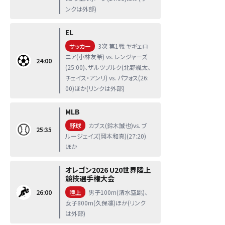
ンクは外部)
EL
サッカー
3次 第1戦 ヤギェロ
ニア(小林友希) vs. レンジャーズ
24:00
(25:00)、ザルツブルク(北野颯太、
チェイス・アンリ) vs. パフォス(26:
00)ほか(リンクは外部)
MLB
野球
カブス(鈴木誠也)vs. ブ
25:35
ルージェイズ(岡本和真)(27:20)
ほか
オレゴン2026 U20世界陸上
競技選手権大会
26:00
陸上
男子100m(清水空跳)、
女子800m(久保凛)ほか(リンク
は外部)