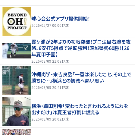
球心会公式アプリ提供開始！
2026/05/27 00:00
野球
霞ケ浦が2年ぶりの初戦突破！プロ注目右腕を攻
略、6安打5得点で逆転勝利！茨城県勢60勝！【26
年夏甲子園】
2026/08/09 21:07
野球
沖縄尚学・末吉良丞「一番は楽しむこと、その上で
勝ちに…」横浜との初戦へ熱い思い
2026/08/09 20:41
野球
横浜・織田翔希「変わったと言われるように力を
出すだけ」昨夏王者打倒に燃える
2026/08/09 20:02
野球