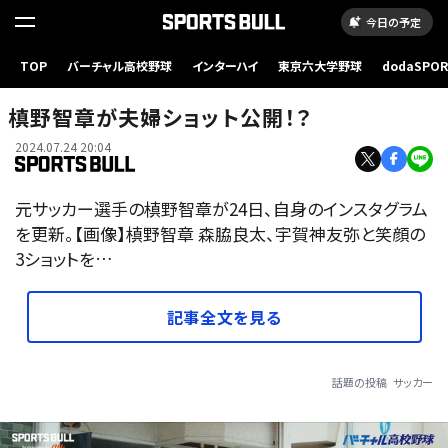
今日の予定
TOP
バーチャル高校野球
インターハイ
東京六大学野球
dodaSPO
（新しいタブ
槙野智章が夫婦ショット公開！？
2024.07.24 20:04
元サッカー選手の槙野智章が24日、自身のインスタグラム
を更新。【画像】槙野智章 森脇良太、宇賀神友弥と笑顔の
3ショットを…
記事全文を見る
話題の投稿
サッカー