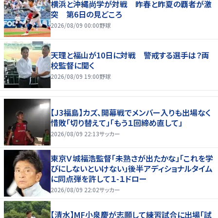
横浜と沖縄尚学が対戦 昨春と昨夏の覇者が激
突 第6日の見どころ
2026/08/09 00:00
野球
天理と福山が10日に対戦 警戒する選手は？両
校監督に聞く
2026/08/09 19:00
野球
【J3福島】カズ、開幕戦でメンバー入りも出場なく
惜敗「切り替えて」「もう１回締め直して」
2026/08/09 22:13
サッカー
東京Ｖ城福浩監督「未熟さが出たかな」「これを学
びにしないといけない」後半アディショナルタイム
に同点弾を許して１-１ドロー
2026/08/09 22:02
サッカー
【清水】MF小泉慶が志願して練習試合に出場「試