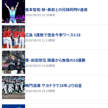
張本智和 妹・美和との兄妹同時V達成
2026/08/09 20:30
卓球
広島 5連敗で借金今季ワースト18
2026/08/09 21:19
野球
鷹・前田悠伍 開幕から無傷の10連勝
2026/08/09 19:46
野球
鳴門渦潮 サヨナラで18年ぶり白星
2026/08/09 18:18
野球