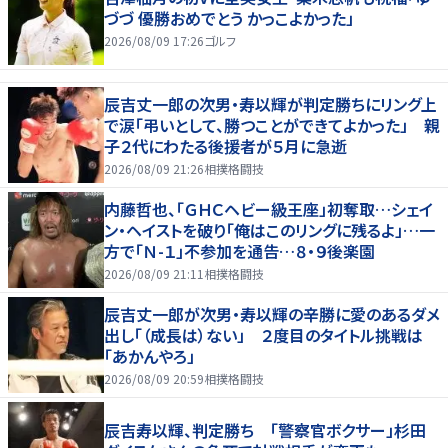
づづ 優勝おめでとう かっこよかった」
2026/08/09 17:26
ゴルフ
辰吉丈一郎の次男・寿以輝が判定勝ちにリング上
で涙「弔いとして、勝つことができてよかった」 親
子２代にわたる後援者が５月に急逝
2026/08/09 21:26
相撲格闘技
内藤哲也、「ＧＨＣヘビー級王座」初奪取…シェイ
ン・ヘイストを破り「俺はこのリングに残るよ」…一
方で「Ｎ-１」不参加を通告…８・９後楽園
2026/08/09 21:11
相撲格闘技
辰吉丈一郎が次男・寿以輝の辛勝に愛のあるダメ
出し「（成長は）ない」 ２度目のタイトル挑戦は
「あかんやろ」
2026/08/09 20:59
相撲格闘技
辰吉寿以輝、判定勝ち 「警察官ボクサー」杉田