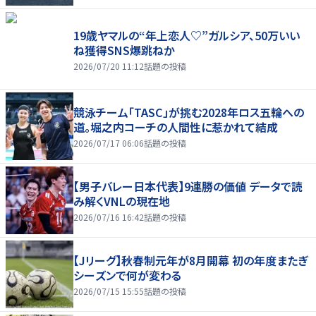
19歳ヤマルの“年上恋人♡”ガルシア、50万いい
ね獲得SNS爆跳ねか
2026/07/20 11:12
話題の投稿
競泳チーム「TASC」が挑む2028年ロス五輪への
道。堀之内コーチの人間性に惹かれて結成
2026/07/17 06:06
話題の投稿
【男子バレー日本代表】9連勝の価値 データで読
み解くVNLの現在地
2026/07/16 16:42
話題の投稿
【Jリーグ】秋春制元年が8月開幕 初の年度またぎ
シーズンで何が変わる
2026/07/15 15:55
話題の投稿