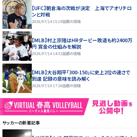
【UFC】朝倉海の次戦が決定 上海でアオリチロ
ンと対戦
2026/07/14 15:19
話題の投稿
【MLB】村上宗隆はHRダービー敗退も約2400万
円 賞金の仕組みを解説
2026/07/14 14:52
話題の投稿
【MLB】大谷翔平「300-150」に史上2位の速さで
到達 記録の意味を読み解く
2026/07/10 17:26
話題の投稿
サッカー
の新着記事