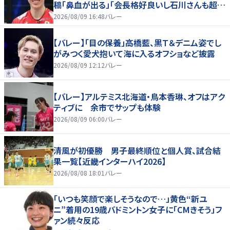
稿「鼻血が出る」「会長格好良いし石川さんも超格
好いい」
2026/08/09 16:48
バレー
【バレー】「目の保養」高橋藍、黒Ｔ＆デニム姿でし
がみつく愛犬抱いて海に入るオフショなど披露
2026/08/09 12:12
バレー
【バレー】アルテミス北海道・鳥本香琳、オフはアク
ティブに 余市でサップも体験
2026/08/09 06:00
バレー
清風が初優勝 男子最終順位と個人賞、試合結
果一覧【近畿インターハイ2026】
2026/08/08 18:01
バレー
「いつも笑顔で楽しそうなので…」黄色“新ユ
ニ”着用の19歳バドミントン女子に「CMきそう」フ
ァン続々反応