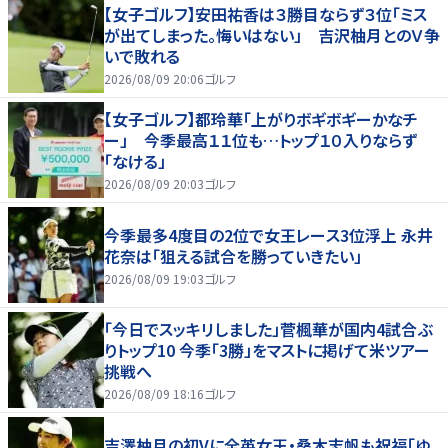
【女子ゴルフ】安田祐香は３勝目ならず３位「ミス
が出てしまった。悔いはない」 吉沢柚月とのＶ争
いで敗れる
2026/08/09 20:06
ゴルフ
【女子ゴルフ】都玲華「上がりボギボギーかなチ
ー」 今季最高１１位も…トップ１０入りならず
「なける」
2026/08/09 20:03
ゴルフ
今季最多4度目の2位で女王レース3位浮上 永井
花奈は「狙える試合を勝っていきたい」
2026/08/09 19:03
ゴルフ
「今日でスッキリしました」菅楓華が国内4試合ぶ
りトップ10 今季「3勝」をマストに掲げて米ツアー
挑戦へ
2026/08/09 18:16
ゴルフ
吉澤柚月の初Vに全英女王・桑木志帆も祝福「ゆ