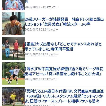
外
2026/08/09 21:34
サッカー
26歳Ｊリーガーが結婚発表 純白ドレス妻と顔出
し2ショット「美男美女」「韓流スター」の声
2026/08/09 21:34
サッカー
【福島】カズ出番なし「どこかでチャンスあればと
思っていました」寺田周平監督
2026/08/09 21:12
サッカー
【清水】FW千葉寛汰が練習試合２発でリーグ戦初
出場アピール「良い準備をし続けることが大切」
2026/08/09 21:11
サッカー
「反則だろ」24歳日本代表FW、交代直後の超加速
→60m級ドリブルにスタジアム騒然「ヒットマンか
よ」圧巻のファーストプレーに相手ファンも恐々