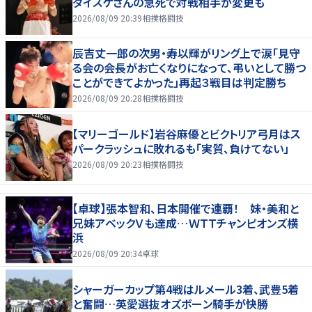
ダイスケさんの急死で対戦相手が変更も
2026/08/09 20:39
相撲格闘技
辰吉丈一郎の次男・寿以輝がリング上で涙「見守
る会の会長がお亡くなりになって、弔いとして勝つ
ことができてよかった」再起３戦目は判定勝ち
2026/08/09 20:28
相撲格闘技
【マリーゴールド】岩谷麻優とビクトリア弓月はス
パークラッシュに敗れるも「実質、負けてない」
2026/08/09 20:23
相撲格闘技
【卓球】張本智和、日本開催で連覇！ 妹・美和と
兄妹アベックＶも達成…ＷＴＴチャンピオンズ横
浜
2026/08/09 20:34
卓球
シャーガーカップ第4戦はルメール3着、武豊5着
と奮闘…英愛選抜オズボーン騎手が快勝