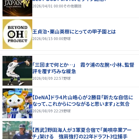
2026/04/01 00:00
その他競技
王貞治・栗山英樹にとっての甲子園とは
2026/06/15 00:00
野球
「三回まで何とか…」 霞ケ浦の左腕・小林、監督
評を覆す巧みな緩急
2026/08/09 22:57
野球
【DeNA】ドラ４片山皓心が２勝目「新たな自信に
なって、これからにつながると思います」と気合
2026/08/09 22:29
野球
【西武】野田海人が３軍夏合宿で「美唄卒業アー
チ」架ける 強肩強打の22年ドラフト3位捕手