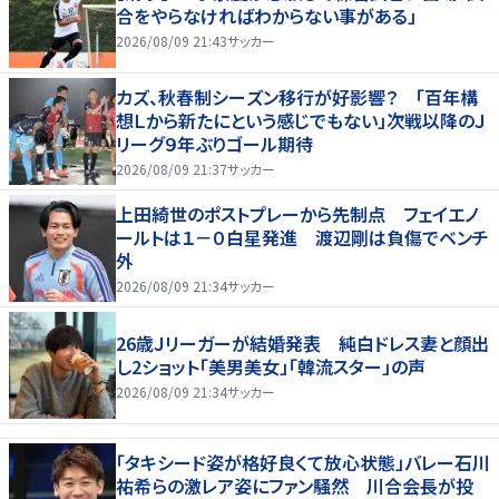
合をやらなければわからない事がある」
2026/08/09 21:43
サッカー
カズ、秋春制シーズン移行が好影響？ 「百年構
想Ｌから新たにという感じでもない」次戦以降のＪ
リーグ９年ぶりゴール期待
2026/08/09 21:37
サッカー
上田綺世のポストプレーから先制点 フェイエノ
ールトは１－０白星発進 渡辺剛は負傷でベンチ
外
2026/08/09 21:34
サッカー
26歳Ｊリーガーが結婚発表 純白ドレス妻と顔出
し2ショット「美男美女」「韓流スター」の声
2026/08/09 21:34
サッカー
「タキシード姿が格好良くて放心状態」バレー石川
祐希らの激レア姿にファン騒然 川合会長が投