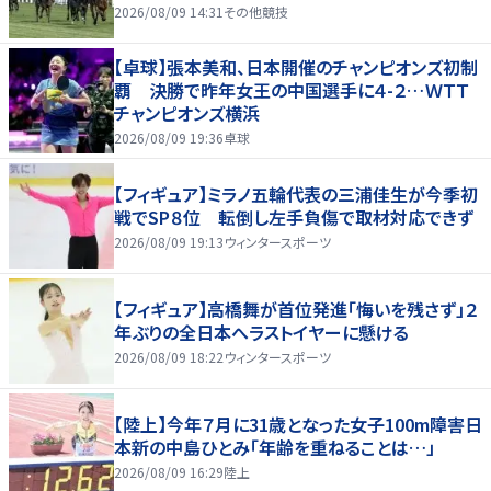
2026/08/09 14:31
その他競技
【卓球】張本美和、日本開催のチャンピオンズ初制
覇 決勝で昨年女王の中国選手に４-２…ＷＴＴ
チャンピオンズ横浜
2026/08/09 19:36
卓球
【フィギュア】ミラノ五輪代表の三浦佳生が今季初
戦でSP８位 転倒し左手負傷で取材対応できず
2026/08/09 19:13
ウィンタースポーツ
【フィギュア】高橋舞が首位発進「悔いを残さず」２
年ぶりの全日本へラストイヤーに懸ける
2026/08/09 18:22
ウィンタースポーツ
【陸上】今年７月に31歳となった女子100m障害日
本新の中島ひとみ「年齢を重ねることは…」
2026/08/09 16:29
陸上