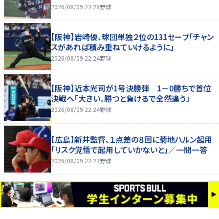
2026/08/09 22:28
野球
【阪神】岩崎優、球団単独２位の131セーブ「チャン
スがあれば積み重ねていけるように」
2026/08/09 22:24
野球
【阪神】近本光司が1号決勝弾 1－0勝ちで首位
決戦へ「大きい。勝つと負けるで全然違う」
2026/08/09 22:24
野球
【広島】新井監督、１点差の８回に菊地ハルン起用
「リスク覚悟で起用していかないと」／一問一答
2026/08/09 22:23
野球