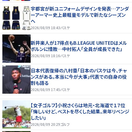
宇都宮が新ユニフォームデザインを発表…アンダ
ーアーマー史上最軽量モデルで新たなシーズン
へ
2026/08/09 18:43
バスケ
新井楽人が17得点もB.LEAGUE UNITEDはメル
ボルンに惜敗…中村拓人「全員が成長できた」
2026/08/09 18:16
バスケ
日本代表復帰の八村塁「日本のバスケは今、チャ
ンスがある。本当に今が大事」代表での自身の役
割も語る
2026/08/09 17:45
バスケ
【女子ゴルフ】小祝さくらは地元・北海道で１７位
「悔しいけど、ベストを尽くした結果。来年リベンジ
したい」
2026/08/09 20:29
ゴルフ