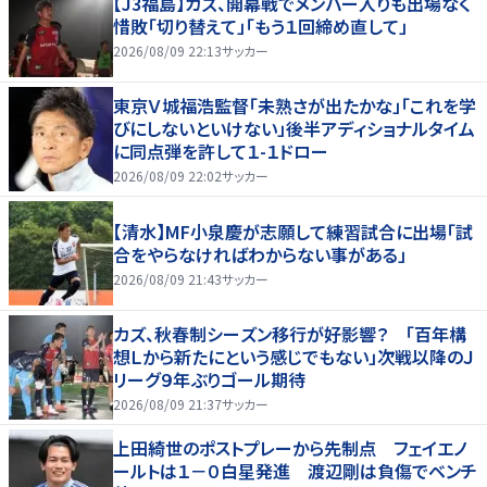
【J3福島】カズ、開幕戦でメンバー入りも出場なく
惜敗「切り替えて」「もう１回締め直して」
2026/08/09 22:13
サッカー
東京Ｖ城福浩監督「未熟さが出たかな」「これを学
びにしないといけない」後半アディショナルタイム
に同点弾を許して１-１ドロー
2026/08/09 22:02
サッカー
【清水】MF小泉慶が志願して練習試合に出場「試
合をやらなければわからない事がある」
2026/08/09 21:43
サッカー
カズ、秋春制シーズン移行が好影響？ 「百年構
想Ｌから新たにという感じでもない」次戦以降のＪ
リーグ９年ぶりゴール期待
2026/08/09 21:37
サッカー
上田綺世のポストプレーから先制点 フェイエノ
ールトは１－０白星発進 渡辺剛は負傷でベンチ