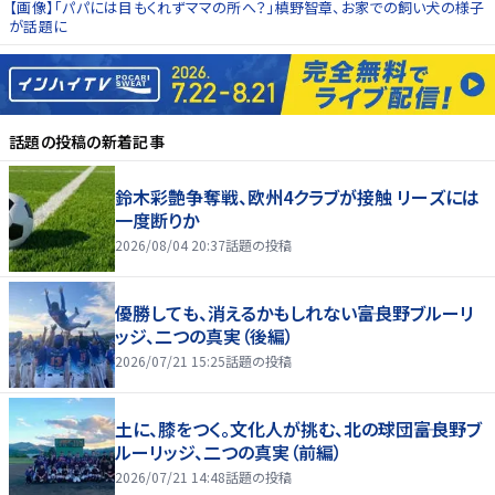
【画像】「パパには目もくれずママの所へ？」槙野智章、お家での飼い犬の様子
が話題に
話題の投稿
の新着記事
鈴木彩艶争奪戦、欧州4クラブが接触 リーズには
一度断りか
2026/08/04 20:37
話題の投稿
優勝しても、消えるかもしれない――富良野ブルーリ
ッジ、二つの真実（後編）
2026/07/21 15:25
話題の投稿
土に、膝をつく。文化人が挑む、北の球団――富良野ブ
ルーリッジ、二つの真実（前編）
2026/07/21 14:48
話題の投稿