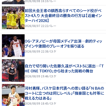
2026/08/08 16:10
バレー
前回大会王者の鎮西高らすべてのシード校がベ
スト4入り 大会最終日の勝負の行方は【近畿イン
ターハイ2026】
2026/08/07 22:22
バレー
OG・アヌノビーが母国メディア出演…劇的ティッ
プインや激闘のプレーオフを振り返る
2026/08/09 22:38
バスケ
自力で切り開いた佐藤久遠がベスト5に選出…『T
HE ONE TOKYO』から始まった挑戦の舞台
2026/08/09 19:46
バスケ
河村勇輝、バスケ日本代表への思い語る「ＮＢＡの
コートに立つのは同じレベル」「強豪国とも対等に
戦える力はある」
2026/08/09 18:45
バスケ