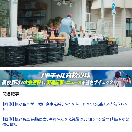
関連記事
【画像】槙野智章が一緒に食事を楽しんだのは"あの"人気芸人&人気タレン
ト
【画像】槙野智章 森脇良太、宇賀神友弥と笑顔の3ショットを公開！「賑やかな
夜ご飯だ」