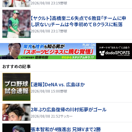
す」
2026/08/08 23:19
野球
【ヤクルト】高橋奎二６失点で６敗目「チームに申
し訳ない」チームは今季初めてＢクラスに転落
2026/08/08 23:17
野球
おすすめの記事
【速報】DeNA vs. 広島ほか
2026/08/08 15:00
野球
2年ぶり広島復帰の川村拓夢がゴール
2026/08/08 21:52
サッカー
張本智和が4強進出 兄妹Vまで2勝