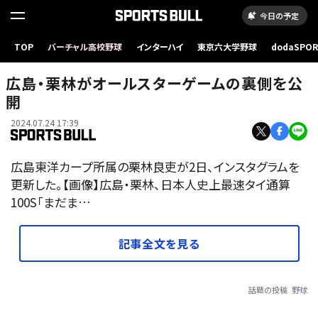
今日の予定
TOP
バーチャル高校野球
インターハイ
東京六大学野球
dodaSPO
（新しいタブ
広島・栗林がオールスターゲームの裏側を公
開
2024.07.24 17:39
広島東洋カープ所属の栗林良吏が2日、インスタグラムを
更新した。【画像】広島・栗林、日本人史上最速タイ通算
100S「まだま…
記事全文を見る
話題の投稿
野球