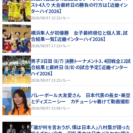
スト4入り 大会最終日の勝負の行方は【近畿イン
ターハイ2026】
2026/08/07 22:22
バレー
横浜隼人が初優勝 女子最終順位と個人賞、試
合結果一覧【近畿インターハイ2026】
2026/08/07 17:23
バレー
男子3日目（8/7）決勝トーナメント3、4回戦全12試
合結果と最終日（8/8）の試合予定【近畿インター
ハイ2026】
2026/08/07 15:25
バレー
バレーボール大友愛さん 日本代表の長女・美空
とディズニーシー カチューシャ着けて動画撮影
2026/08/07 15:08
バレー
「誰が何を言おうが、僕は日本人」八村塁が語った