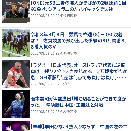
【ONE】元SB王者の海人がまさかの２戦連続１回
KO負け、シアサラニの左ハイキックで失神
2026/08/08 21:02
相撲格闘技
令和８年８月８日 競馬で枠連（８）－（８）決着
は？ 佐賀競馬で飛び出した衝撃の８Ｒ、馬番８、
８番人気のＶ
2026/08/08 21:38
その他競技
【ラグビー】日本代表、オーストラリア代表に逆転
負け 残り２分で３点差詰める ２万観衆がため
息 ＳＨ斎藤「点差は何点でも負けは負け」…前
半にＳＯ伊藤龍が先制トライ、３２ー３５で惜敗
2026/08/08 20:57
ラグビー
張本美和が４強進出「勝ち切ることができて良か
った」 準決勝は中国・王芸迪と対戦
2026/08/08 20:08
その他競技
【卓球】早田ひな、４強入りならず 中国の左のエ