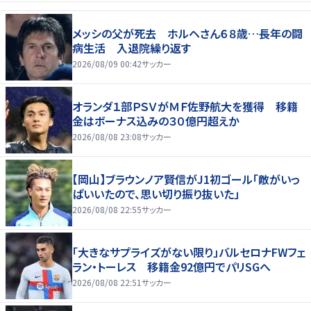
メッシの父が死去 ホルヘさん６８歳…長年の闘
病生活 入退院繰り返す
2026/08/09 00:42
サッカー
オランダ１部ＰＳＶがＭＦ佐野航大を獲得 移籍
金はボーナス込みの３０億円超えか
2026/08/08 23:08
サッカー
【岡山】ブラウンノア賢信がJ1初ゴール「敵がいっ
ぱいいたので、思い切り振り抜いた」
2026/08/08 22:55
サッカー
「大きなサプライズがない限り」バルセロナFWフェ
ラン・トーレス 移籍金92億円でパリSGへ
2026/08/08 22:51
サッカー