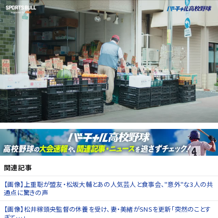
関連記事
【画像】上重聡が盟友・松坂大輔とあの人気芸人と食事会、"意外"な3人の共
通点に驚きの声
【画像】松井稼頭央監督の休養を受け、妻・美緒がSNSを更新「突然のことす
ぎて…」