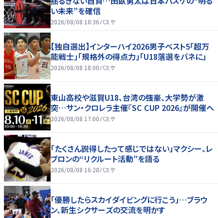
揺るぎない自負…田臥勇太は日本バスケの“明る
い未来”を確信
2026/08/08 18:36
バスケ
【独自選出】インターハイ2026男子ベスト5「超万
能戦士」「規格外の得点力」「U18落選をバネに」
2026/08/08 18:00
バスケ
東山高校や滋賀U18、台湾の強豪、大学勢が激
突…サン・クロレラ主催『SC CUP 2026』が開催へ
2026/08/08 17:00
バスケ
「たくさん説得したって感じではない」マクシー、レ
ブロンの“リクルート活動”を語る
2026/08/08 16:28
バスケ
「優勝したらスカイダイビングに行こう」…ブラウ
ン、新生シクサーズの交流を明かす