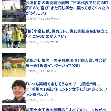
長友佑都の現役続行表明に日本代表で共闘の町
田ＦＷが喜び「また同じ舞台に戻ってきてくれたの
がうれしい」
2026/08/08 22:51
サッカー
【柏】小泉佳穂、弾丸ミドル弾に先制点もお膳立て
「とにかく結果が大きい」
2026/08/08 22:50
サッカー
清風が初優勝 男子最終順位と個人賞、試合結
果一覧【近畿インターハイ2026】
2026/08/08 18:01
バレー
「いつも笑顔で楽しそうなので…」黄色“新ユ
ニ”着用の19歳バドミントン女子に「CMきそう」フ
ァン続々反応
2026/08/08 16:10
バレー
前回大会王者の鎮西高らすべてのシード校がベ