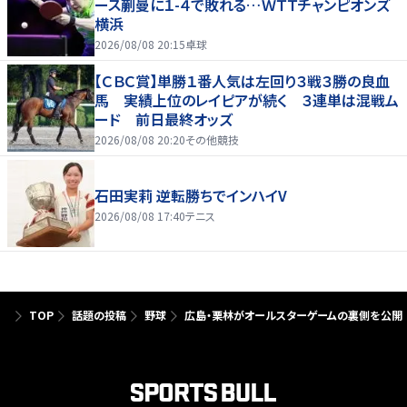
ース蒯曼に１-４で敗れる…ＷＴＴチャンピオンズ
横浜
2026/08/08 20:15
卓球
【ＣＢＣ賞】単勝１番人気は左回り３戦３勝の良血
馬 実績上位のレイピアが続く ３連単は混戦ム
ード 前日最終オッズ
2026/08/08 20:20
その他競技
石田実莉 逆転勝ちでインハイV
2026/08/08 17:40
テニス
TOP
話題の投稿
野球
広島・栗林がオールスターゲームの裏側を公開