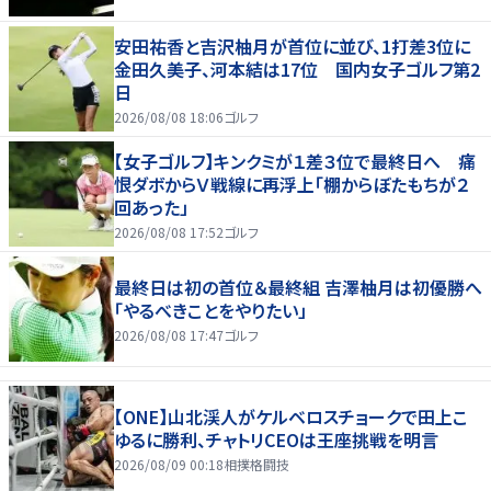
安田祐香と吉沢柚月が首位に並び、1打差3位に
金田久美子、河本結は17位 国内女子ゴルフ第2
日
2026/08/08 18:06
ゴルフ
【女子ゴルフ】キンクミが１差３位で最終日へ 痛
恨ダボからＶ戦線に再浮上「棚からぼたもちが２
回あった」
2026/08/08 17:52
ゴルフ
最終日は初の首位＆最終組 吉澤柚月は初優勝へ
「やるべきことをやりたい」
2026/08/08 17:47
ゴルフ
【ONE】山北渓人がケルベロスチョークで田上こ
ゆるに勝利、チャトリCEOは王座挑戦を明言
2026/08/09 00:18
相撲格闘技