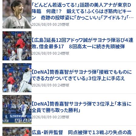
「どんどん若返ってる！」話題の美人アナが東京Ｄ
降臨 何歳！？ 鍛えてる！ふくらはぎ筋肉ピキー
ン 奇跡の投球姿に「かっこいい」「アイドル？」「女
神」
2026/08/09 00:29
野球
【広島】延長12回アドゥワ誠がサヨナラ弾浴び４連
敗、借金最多17 ８回高太一に続き先頭被弾
2026/08/09 00:24
野球
【DeNA】筒香嘉智がサヨナラ弾「接戦でもものに
できる力がついてきている」３位浮上に手応え
2026/08/09 00:24
野球
【DeNA】筒香嘉智サヨナラ弾で３位浮上「本当に
全員で勝ち取った勝利」
2026/08/09 00:23
野球
広島・新井監督 同点被弾で１３戦ぶり失点の高