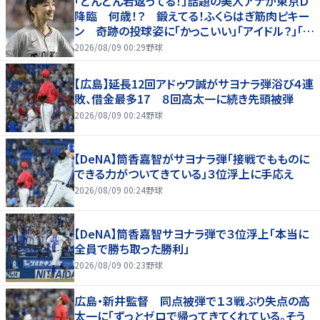
「どんどん若返ってる！」話題の美人アナが東京Ｄ
降臨 何歳！？ 鍛えてる！ふくらはぎ筋肉ピキー
ン 奇跡の投球姿に「かっこいい」「アイドル？」「女
神」
2026/08/09 00:29
野球
【広島】延長12回アドゥワ誠がサヨナラ弾浴び４連
敗、借金最多17 ８回高太一に続き先頭被弾
2026/08/09 00:24
野球
【DeNA】筒香嘉智がサヨナラ弾「接戦でもものに
できる力がついてきている」３位浮上に手応え
2026/08/09 00:24
野球
【DeNA】筒香嘉智サヨナラ弾で３位浮上「本当に
全員で勝ち取った勝利」
2026/08/09 00:23
野球
広島・新井監督 同点被弾で１３戦ぶり失点の高
太一に「ずっとゼロで帰ってきてくれている。そう