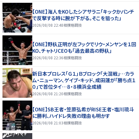
【ONE】海人をKOしたシアサラニ「キックかパンチ
で反撃する時に腕が下がる。そこを狙った」
2026/08/08 22:48
相撲格闘技
【ONE】野杁正明が左フックでリウ・メンヤンを１回
KO、チャトリCEOも「過去最高の野杁」
2026/08/08 22:36
相撲格闘技
新日本プロレス「Ｇ１」Ｂブロック「大混戦」…カラ
ム・ニューマン、ゲイブ・キッド、成田蓮が「勝ち点１
０」で首位タイ…８・８横浜全成績
2026/08/08 21:20
相撲格闘技
【ONE】SB王者・笠原弘希がRISE王者・塩川琉斗
に勝利、ハイドレ失敗の理由も明かす
2026/08/08 21:03
相撲格闘技