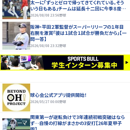
太一に「ずっとゼロで帰ってきてくれている。そう
いう日もある」チームは延長十二回に今季８度目
サヨナラ負け
2026/08/08 23:56
野球
阪神・平田２軍監督がスーパーリリーフの１年目
右腕を激賞「彼は１試合１試合が勝負だから」【一
問一答】
2026/08/08 23:32
野球
球心会公式アプリ提供開始！
2026/05/27 00:00
野球
関東第一が逆転負けで3年連続初戦突破はなら
ず…自慢の打線がまさかの3安打【26年夏甲子
園】