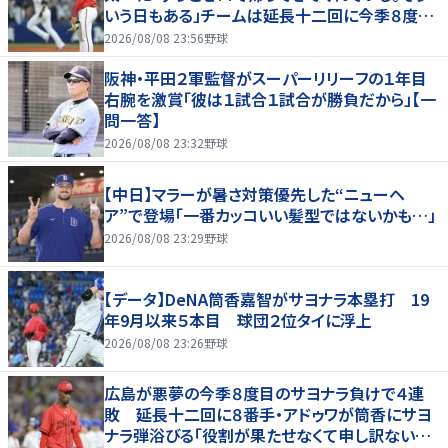
いう日もある」チームは延長十二回に今季８度目
サヨナラ負け
2026/08/08 23:56
野球
阪神・平田２軍監督がスーパーリリーフの１年目
右腕を激賞「彼は１試合１試合が勝負だから」【一
問一答】
2026/08/08 23:32
野球
【中日】マラーが暑さ対策優先した“ニューヘ
ア”で登場「一番カッコいい髪型ではないかも…」
2026/08/08 23:29
野球
【データ】DeNA筒香嘉智がサヨナラ本塁打 19
年9月以来５本目 球団２位タイに浮上
2026/08/08 23:26
野球
広島が悪夢の今季８度目のサヨナラ負けで４連
敗 延長十二回に８番手・アドゥワが筒香にサヨ
ナラ弾浴びる「役割が果たせなくて申し訳ないで