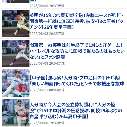
2026/08/08 20:37
野球
英明が15年ぶり夏初戦突破！左腕エースが強打・
関東第一打線に無四球完投、被安打3の圧巻ピッ
チング【26年夏甲子園】
2026/08/08 20:35
野球
関東第一vs英明は前半終了で1対1の好ゲーム！
ハイレベルな攻防に「1回戦で当たるのはもったい
ない」とファン感嘆
2026/08/08 20:04
野球
【甲子園】強心臓！大分商・プロ注目の平田玲翔
「楽しい場面作ってくれた」ピンチで救援圧巻投球
2026/06/23 00:00
野球
大分商が今大会の公立勢初勝利！"大分の怪
腕"が151キロ計測の圧巻投球、同校29年ぶりの
白星呼び込む【26年夏甲子園】
2026/08/08 19:32
野球