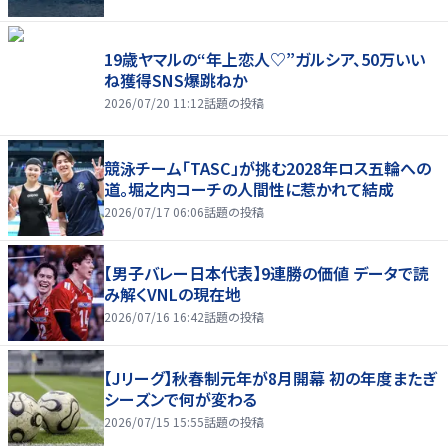
19歳ヤマルの“年上恋人♡”ガルシア、50万いい
ね獲得SNS爆跳ねか
2026/07/20 11:12
話題の投稿
競泳チーム「TASC」が挑む2028年ロス五輪への
道。堀之内コーチの人間性に惹かれて結成
2026/07/17 06:06
話題の投稿
【男子バレー日本代表】9連勝の価値 データで読
み解くVNLの現在地
2026/07/16 16:42
話題の投稿
【Jリーグ】秋春制元年が8月開幕 初の年度またぎ
シーズンで何が変わる
2026/07/15 15:55
話題の投稿