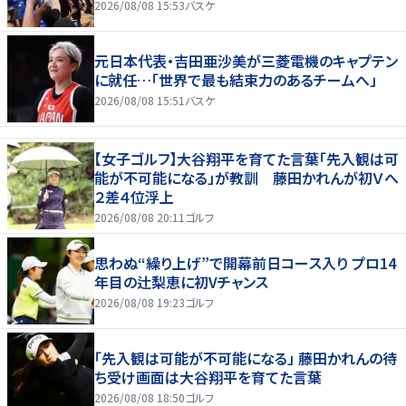
2026/08/08 15:53
バスケ
元日本代表・吉田亜沙美が三菱電機のキャプテン
に就任…「世界で最も結束力のあるチームへ」
2026/08/08 15:51
バスケ
【女子ゴルフ】大谷翔平を育てた言葉「先入観は可
能が不可能になる」が教訓 藤田かれんが初Ｖへ
２差４位浮上
2026/08/08 20:11
ゴルフ
思わぬ“繰り上げ”で開幕前日コース入り プロ14
年目の辻梨恵に初Vチャンス
2026/08/08 19:23
ゴルフ
「先入観は可能が不可能になる」 藤田かれんの待
ち受け画面は大谷翔平を育てた言葉
2026/08/08 18:50
ゴルフ