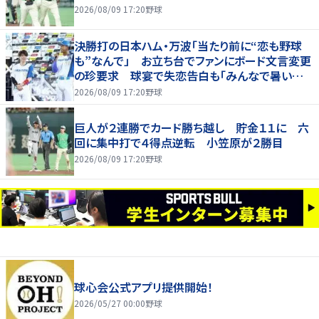
2026/08/09 17:20
野球
決勝打の日本ハム・万波「当たり前に“恋も野球
も”なんで」 お立ち台でファンにボード文言変更
の珍要求 球宴で失恋告白も「みんなで暑い夏
にしましょう！」
2026/08/09 17:20
野球
巨人が２連勝でカード勝ち越し 貯金１１に 六
回に集中打で４得点逆転 小笠原が２勝目
2026/08/09 17:20
野球
球心会公式アプリ提供開始！
2026/05/27 00:00
野球