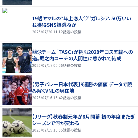
19歳ヤマルの“年上恋人♡”ガルシア、50万いい
ね獲得SNS爆跳ねか
2026/07/20 11:12
話題の投稿
競泳チーム「TASC」が挑む2028年ロス五輪への
道。堀之内コーチの人間性に惹かれて結成
2026/07/17 06:06
話題の投稿
【男子バレー日本代表】9連勝の価値 データで読
み解くVNLの現在地
2026/07/16 16:42
話題の投稿
【Jリーグ】秋春制元年が8月開幕 初の年度またぎ
シーズンで何が変わる
2026/07/15 15:55
話題の投稿