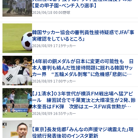
【夏の甲子園・ベンチ入り選手】
2026/06/18 00:00
野球
韓国サッカー協会の審判員性接待疑惑でJFA「事
実確認をしているところ」
2026/08/09 17:19
サッカー
14年前の銅メダルが日本に変更の可能性も 日
本人審判も絡んだ性接待問題に揺れる韓国サッ
カー界 “五輪メダル剝奪”に危機感「悲劇に見
舞われる」
2026/08/09 17:00
サッカー
【Ｊ１清水】０３年世代が横浜ＦＭ戦出場へ猛アピ
ール 練習試合で千葉寛汰と大畑凜生が２発、鈴
木奎吾はＦＫ弾 次節はエースＦＷ呉世勲が出
場停止
2026/08/09 16:55
サッカー
【東京】長友佑都「みんなの声援マジ魂震えた」現
役続行発表後初のインスタ更新