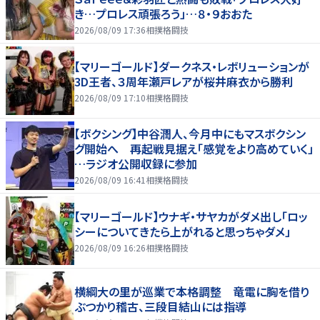
き…プロレス頑張ろう」…８・９おおた
2026/08/09 17:36
相撲格闘技
【マリーゴールド】ダークネス・レボリューションが
3D王者、３周年瀬戸レアが桜井麻衣から勝利
2026/08/09 17:10
相撲格闘技
【ボクシング】中谷潤人、今月中にもマスボクシン
グ開始へ 再起戦見据え「感覚をより高めていく」
…ラジオ公開収録に参加
2026/08/09 16:41
相撲格闘技
【マリーゴールド】ウナギ・サヤカがダメ出し「ロッ
シーについてきたら上がれると思っちゃダメ」
2026/08/09 16:26
相撲格闘技
横綱大の里が巡業で本格調整 竜電に胸を借り
ぶつかり稽古、三段目結山には指導