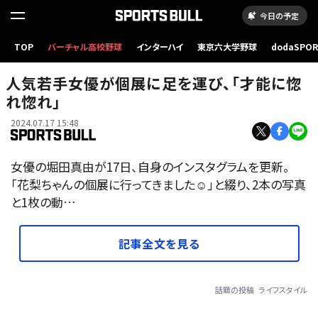
今日の予定
TOP
バーチャル高校野球
インターハイ
東京六大学野球
dodaSPO
（新しいタブ
人気若手女優が個展に足を運び、「才能に惚
れ惚れ」
2024.07.17 15:48
女優の堀田真由が17日、自身のインスタグラムを更新。
「花梨ちゃんの個展に行ってきました☺️」と綴り、2本の写真
と1枚の動…
記事全文を見る
話題の投稿
ライフスタイル