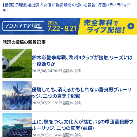
【動画】日曜劇場出演の女優が撮影期間の想いを報告「毎週ハラハラドキド
キ！」
話題の投稿
の新着記事
鈴木彩艶争奪戦、欧州4クラブが接触 リーズには
一度断りか
2026/08/04 20:37
話題の投稿
優勝しても、消えるかもしれない――富良野ブルーリ
ッジ、二つの真実（後編）
2026/07/21 15:25
話題の投稿
土に、膝をつく。文化人が挑む、北の球団――富良野ブ
ルーリッジ、二つの真実（前編）
2026/07/21 14:48
話題の投稿