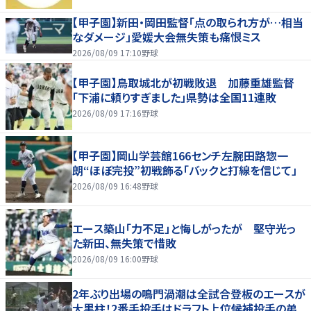
【甲子園】新田・岡田監督「点の取られ方が…相当
なダメージ」愛媛大会無失策も痛恨ミス
2026/08/09 17:10
野球
【甲子園】鳥取城北が初戦敗退 加藤重雄監督
「下浦に頼りすぎました」県勢は全国11連敗
2026/08/09 17:16
野球
【甲子園】岡山学芸館166センチ左腕田路惣一
朗“ほぼ完投”初戦飾る「バックと打線を信じて」
2026/08/09 16:48
野球
エース築山「力不足」と悔しがったが 堅守光っ
た新田、無失策で惜敗
2026/08/09 16:00
野球
2年ぶり出場の鳴門渦潮は全試合登板のエースが
大黒柱！2番手投手はドラフト上位候補投手の弟