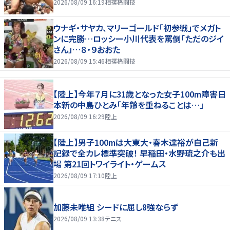
2026/08/09 16:19
相撲格闘技
ウナギ・サヤカ、マリーゴールド「初参戦」でメガト
ンに完勝…ロッシー小川代表を罵倒「ただのジイ
さん」…８・９おおた
2026/08/09 15:46
相撲格闘技
【陸上】今年７月に31歳となった女子100m障害日
本新の中島ひとみ「年齢を重ねることは…」
2026/08/09 16:29
陸上
【陸上】男子100mは大東大・春木達裕が自己新
記録で全カレ標準突破！ 早稲田・水野琉之介も出
場 第21回トワイライト・ゲームス
2026/08/09 17:10
陸上
加藤未唯組 シードに屈し8強ならず
2026/08/09 13:38
テニス