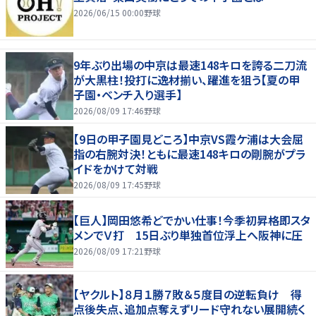
2026/06/15 00:00
野球
9年ぶり出場の中京は最速148キロを誇る二刀流
が大黒柱！投打に逸材揃い、躍進を狙う【夏の甲
子園・ベンチ入り選手】
2026/08/09 17:46
野球
【9日の甲子園見どころ】中京VS霞ケ浦は大会屈
指の右腕対決！ともに最速148キロの剛腕がプラ
イドをかけて対戦
2026/08/09 17:45
野球
【巨人】岡田悠希どでかい仕事！今季初昇格即スタ
メンでＶ打 15日ぶり単独首位浮上へ阪神に圧
2026/08/09 17:21
野球
【ヤクルト】８月１勝７敗＆５度目の逆転負け 得
点後失点、追加点奪えずリード守れない展開続く