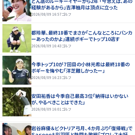
どん底のルーキーイヤーから2年 「今思えば、あの
経験があるから」吉澤柚月は頂点に立った
2026/08/09 16:57
ゴルフ
都玲華、最終18番でまさか「こんなところにバンカ
ーあったのかよ」連続ボギーでトップ10逃す
2026/08/09 16:43
ゴルフ
今季トップ10が７回目の小林光希は最終18番の
ボギーを悔やむ「洋芝難しかったー」
2026/08/09 16:23
ゴルフ
安田祐香は今季自己最高３位「納得はいかない
が、やるべきことはできた」
2026/08/09 16:01
ゴルフ
岩谷麻優＆ビクトリア弓月、４か月ぶり「復帰戦」で
Ｓａｒｅｅｅ＆彩羽匠と熱闘も敗戦「プロレス大好