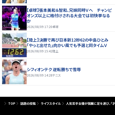
【卓球】張本美和＆智和、兄妹同時Ｖへ チャンピ
オンズ以上に格付けされる大会では初快挙なる
か
2026/08/09 17:20
卓球
【陸上】決勝で再び日本新12秒62の中島ひとみ
「やっと出せた」向かい風でも予選と同タイムＶ
2026/08/09 15:42
陸上
シフィオンテク 逆転勝ちで雪辱
2026/08/09 14:28
テニス
TOP
話題の投稿
ライフスタイル
人気若手女優が個展に足を運び、「