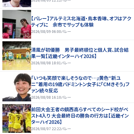
【バレー】アルテミス北海道・鳥本香琳、オフはアク
ティブに 余市でサップも体験
2026/08/09 06:00
バレー
清風が初優勝 男子最終順位と個人賞、試合結
果一覧【近畿インターハイ2026】
2026/08/08 18:01
バレー
「いつも笑顔で楽しそうなので…」黄色“新ユ
ニ”着用の19歳バドミントン女子に「CMきそう」フ
ァン続々反応
2026/08/08 16:10
バレー
前回大会王者の鎮西高らすべてのシード校がベ
スト4入り 大会最終日の勝負の行方は【近畿イン
ターハイ2026】
2026/08/07 22:22
バレー