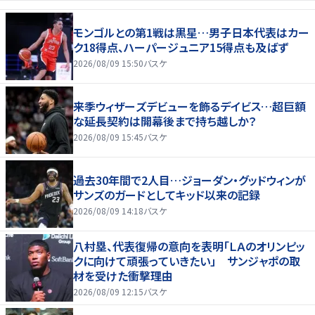
モンゴルとの第1戦は黒星…男子日本代表はカー
ク18得点、ハーパージュニア15得点も及ばず
2026/08/09 15:50
バスケ
来季ウィザーズデビューを飾るデイビス…超巨額
な延長契約は開幕後まで持ち越しか？
2026/08/09 15:45
バスケ
過去30年間で2人目…ジョーダン・グッドウィンが
サンズのガードとしてキッド以来の記録
2026/08/09 14:18
バスケ
八村塁、代表復帰の意向を表明「ＬＡのオリンピッ
クに向けて頑張っていきたい」 サンジャポの取
材を受けた衝撃理由
2026/08/09 12:15
バスケ