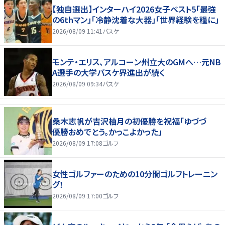
【独自選出】インターハイ2026女子ベスト5「最強
の6thマン」「冷静沈着な大器」「世界経験を糧に」
2026/08/09 11:41
バスケ
モンテ・エリス、アルコーン州立大のGMへ…元NB
A選手の大学バスケ界進出が続く
2026/08/09 09:34
バスケ
桑木志帆が吉沢柚月の初優勝を祝福「ゆづづ
優勝おめでとう。かっこよかった」
2026/08/09 17:08
ゴルフ
女性ゴルファーのための10分間ゴルフトレーニン
グ！
2026/08/09 17:00
ゴルフ