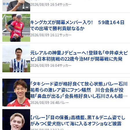
2026/08/09 16:54
サッカー
キングカズが開幕メンバー入り！ ５９歳１６４日
での出場で勝利貢献なるか
2026/08/09 16:11
サッカー
元レアルの神童Ｊデビューへ！登録名「中井卓大ピ
ピ」日本初挑戦の22歳今治MFが開幕戦に先発
2026/08/09 16:04
サッカー
「タキシード姿が格好良くて放心状態」バレー石川
祐希らの激レア姿にファン騒然 川合会長が投
稿「鼻血が出る」「会長格好良いし石川さんも超格
好いい」
2026/08/09 16:48
バレー
【バレー】「目の保養」高橋藍、黒Ｔ＆デニム姿でし
がみつく愛犬抱いて海に入るオフショなど披露
2026/08/09 12:12
バレー