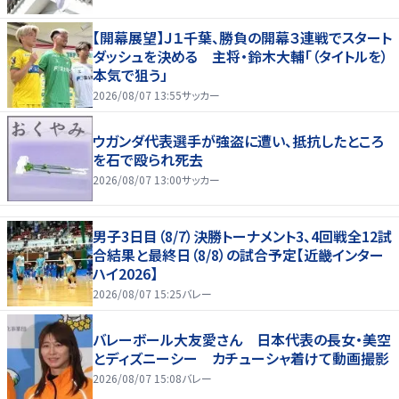
【開幕展望】Ｊ１千葉、勝負の開幕３連戦でスタート
ダッシュを決める 主将・鈴木大輔「（タイトルを）
本気で狙う」
2026/08/07 13:55
サッカー
ウガンダ代表選手が強盗に遭い、抵抗したところ
を石で殴られ死去
2026/08/07 13:00
サッカー
男子3日目（8/7）決勝トーナメント3、4回戦全12試
合結果と最終日（8/8）の試合予定【近畿インター
ハイ2026】
2026/08/07 15:25
バレー
バレーボール大友愛さん 日本代表の長女・美空
とディズニーシー カチューシャ着けて動画撮影
2026/08/07 15:08
バレー