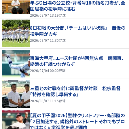
年ぶり出場の公立校・背番号18の指名打者が、全
国屈指の投手陣に挑む
2026/08/07 13:19
野球
8日初戦の大分商、「チームはいい状態」 自慢の
投手陣がカギ
2026/08/07 11:30
野球
東海大甲府、エース村尾が4回無失点 鶴岡東、
終盤の打線つながらず
2026/07/04 00:00
野球
三重との対戦を前に両監督が対談 松宗監督
「特徴を確認し準備する」
2026/08/07 11:15
野球
【夏の甲子園2026】聖隷クリストファー・高部陸の
「２回加速する」規格外のストレート それでもプロ
ではなく大学進学を選ぶ理由