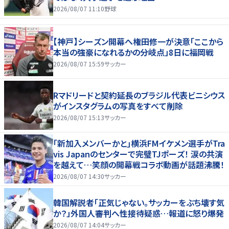
2026/08/07 11:10
野球
【神戸】シーズン開幕へ権田修一が決意「ここから
本当の強豪になれるかの分岐点」8日に福岡戦
2026/08/07 15:59
サッカー
Rマドリードと契約延長のブラジル代表ビニシウス
がインスタグラムの写真をすべて削除
2026/08/07 15:13
サッカー
｢新加入メンバーかと｣横浜FMイケメン選手がTra
vis Japanのセンターで完璧TJポーズ！ 涙の共演
を越えて…笑顔の開幕戦コラボ動画が話題沸騰！
2026/08/07 14:30
サッカー
韓国解説者「正気じゃない。サッカーをぶち壊す気
か？」外国人審判へ性接待疑惑…報道に怒り爆発
2026/08/07 14:04
サッカー