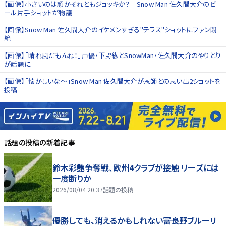
【画像】小さいのは顔かそれともジョッキか？ Snow Man 佐久間大介のビ
ール片手ショットが物議
【画像】Snow Man 佐久間大介のイケメンすぎる"テラス"ショットにファン悶
絶
【画像】「晴れ風だもんね！」声優・下野紘とSnowMan・佐久間大介のやりとり
が話題に
【画像】「懐かしいな〜」Snow Man 佐久間大介が恩師との思い出2ショットを
投稿
話題の投稿
の新着記事
鈴木彩艶争奪戦、欧州4クラブが接触 リーズには
一度断りか
2026/08/04 20:37
話題の投稿
優勝しても、消えるかもしれない――富良野ブルーリ