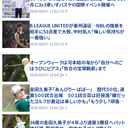
月に3x3車いすバスケの国際イベント開催へ
2026/08/07 13:02
バスケ
B.LEAGUE UNITEDが豪州遠征…NBLの強豪を
相手に53点差で大敗、中村拓人「悔しい気持ちが
一番強い」
2026/08/07 12:50
バスケ
オープンウィークは河本結の海から「自分へのご
ほうびにピアス」「気合の宝塚観劇」まで
2026/08/07 16:04
ゴルフ
金田久美子「あんびりーばぼー」 歴代５０位、通
算５００試合出場 ５０１試合目は好発進「嫌だっ
たゴルフが最近は楽しいかも」「もう少し？頑張り
たいな」
2026/08/07 16:00
ゴルフ
36歳の金田久美子が４年ぶり通算３勝目へパット