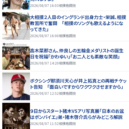
2026/08/07 16:03
相撲格闘技
大相撲２人目のイングランド出身力士・栄誠、相撲
教習所で奮闘 「相撲のソングも歌えるようにな
ってきた」
2026/08/07 16:00
相撲格闘技
高木菜那さん、仲良しの五輪金メダリストの誕生
日を祝福「かわゆい」「お二人とも素敵な笑顔」
2026/08/07 14:20
相撲格闘技
ボクシング那須川天心が井上拓真との再戦チケッ
ト告知 「面白いですからワクワクさせますから」
2026/08/07 12:52
相撲格闘技
９日からスタート猪木VSアリ写真展「日本のお盆
はボンバイエ」弟・猪木啓介氏らがみどころ解説
2026/08/07 11:52
相撲格闘技