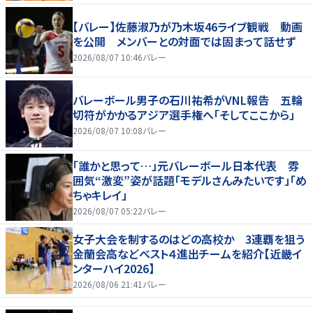
【バレー】佐藤淑乃が乃木坂46ライブ観戦 動画
を公開 メンバーとの対面では固まって話せず
2026/08/07 10:46
バレー
バレーボール男子の石川祐希がVNL報告 五輪
切符がかかるアジア選手権へ「そしてここから」
2026/08/07 10:08
バレー
「誰かと思って…」元バレーボール日本代表 雰
囲気“激変”姿が話題「モデルさんみたいです」「め
ちゃキレイ」
2026/08/07 05:22
バレー
女子大会を制するのはどの高校か 3連覇を狙う
金蘭会高などベスト４進出チームを紹介【近畿イ
ンターハイ2026】
2026/08/06 21:41
バレー