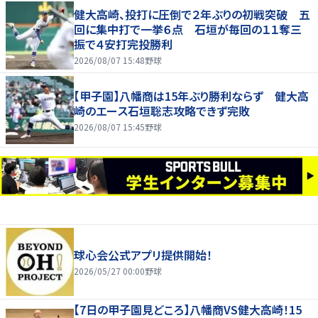
健大高崎、投打に圧倒で２年ぶりの初戦突破 五
回に集中打で一挙６点 石垣が毎回の１１奪三
振で４安打完投勝利
2026/08/07 15:48
野球
【甲子園】八幡商は15年ぶり勝利ならず 健大高
崎のエース石垣聡志攻略できず完敗
2026/08/07 15:45
野球
球心会公式アプリ提供開始！
2026/05/27 00:00
野球
【7日の甲子園見どころ】八幡商VS健大高崎！15