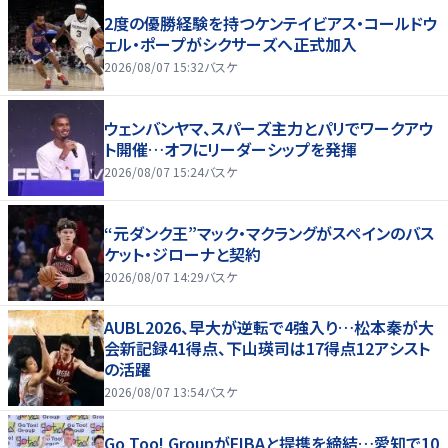
2度の優勝経験を持つケンテイビアス・コールドウ
ェル・ポープがシクサーズへ正式加入
2026/08/07 15:32
バスケ
ウェンバンヤマ、スパーズ主力とパリでワークアウ
ト開催…オフにリーダーシップを発揮
2026/08/07 15:24
バスケ
“元ダンク王”マック・マクラングがスペインのバス
ケット・ジローナと契約
2026/08/07 14:29
バスケ
AUBL2026、早大が逆転で4強入り…松本秦が大
会新記録41得点、下山瑛司は17得点12アシスト
の活躍
2026/08/07 13:54
バスケ
Go Too! GroupがFIBAと提携を締結…愛知で10