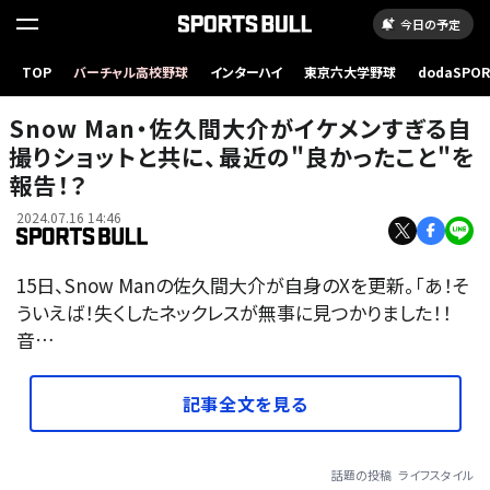
今日の予定
TOP
バーチャル高校野球
インターハイ
東京六大学野球
dodaSPO
（新しいタブ
Snow Man・佐久間大介がイケメンすぎる自
撮りショットと共に、最近の"良かったこと"を
報告！？
2024.07.16 14:46
15日、Snow Manの佐久間大介が自身のXを更新。「あ！そ
ういえば！失くしたネックレスが無事に見つかりました！！
音…
記事全文を見る
話題の投稿
ライフスタイル