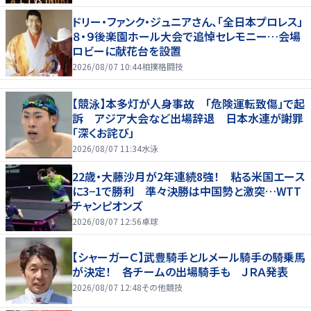
ドリー・ファンク・ジュニアさん、「全日本プロレス」
８・９後楽園ホール大会で追悼セレモニー…会場
ロビーに献花台を設置
2026/08/07 10:44
相撲格闘技
【競泳】本多灯が人身事故 「危険運転致傷」で起
訴 アジア大会など出場辞退 日本水連が謝罪
「深くお詫び」
2026/08/07 11:34
水泳
22歳・大藤沙月が2年連続8強！ 粘る米国エース
に3−1で勝利 準々決勝は中国勢と激突…WTT
チャンピオンズ
2026/08/07 12:56
卓球
【シャーガーＣ】武豊騎手とルメール騎手の騎乗馬
が決定！ 各チームの出場騎手も ＪＲＡ発表
2026/08/07 12:48
その他競技