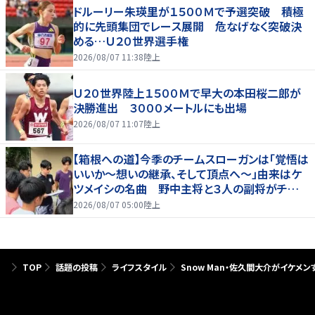
ドルーリー朱瑛里が１５００Ｍで予選突破 積極
的に先頭集団でレース展開 危なげなく突破決
める…Ｕ２０世界選手権
2026/08/07 11:38
陸上
Ｕ２０世界陸上１５００Ｍで早大の本田桜二郎が
決勝進出 ３０００メートルにも出場
2026/08/07 11:07
陸上
【箱根への道】今季のチームスローガンは「覚悟は
いいか～想いの継承、そして頂点へ～」由来はケ
ツメイシの名曲 野中主将と３人の副将がチーム
を引っ張る…夏合宿特集第１弾、国学院大
2026/08/07 05:00
陸上
TOP
話題の投稿
ライフスタイル
Snow Man・佐久間大介がイケメ