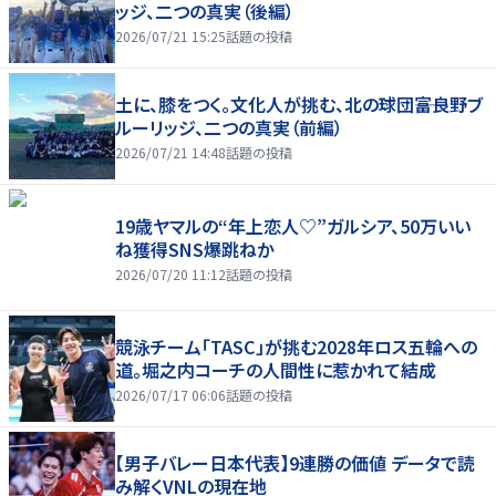
ッジ、二つの真実（後編）
2026/07/21 15:25
話題の投稿
土に、膝をつく。文化人が挑む、北の球団――富良野ブ
ルーリッジ、二つの真実（前編）
2026/07/21 14:48
話題の投稿
19歳ヤマルの“年上恋人♡”ガルシア、50万いい
ね獲得SNS爆跳ねか
2026/07/20 11:12
話題の投稿
競泳チーム「TASC」が挑む2028年ロス五輪への
道。堀之内コーチの人間性に惹かれて結成
2026/07/17 06:06
話題の投稿
【男子バレー日本代表】9連勝の価値 データで読
み解くVNLの現在地