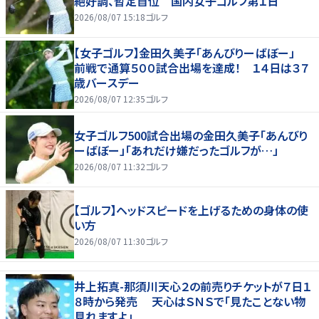
絶好調、暫定首位 国内女子ゴルフ第１日
2026/08/07 15:18
ゴルフ
【女子ゴルフ】金田久美子「あんびりーばぼー」
前戦で通算５００試合出場を達成！ １４日は３７
歳バースデー
2026/08/07 12:35
ゴルフ
女子ゴルフ500試合出場の金田久美子「あんびり
ーばぼー」「あれだけ嫌だったゴルフが…」
2026/08/07 11:32
ゴルフ
【ゴルフ】ヘッドスピードを上げるための身体の使
い方
2026/08/07 11:30
ゴルフ
井上拓真-那須川天心２の前売りチケットが７日１
８時から発売 天心はＳＮＳで「見たことない物
見れますよ」