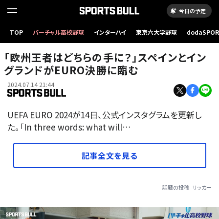
今日の予定
TOP
バーチャル高校野球
インターハイ
東京六大学野球
dodaSPO
（新しいタブ
「欧州王者はどちらの手に？」スペインとイン
グランドがEURO決勝に臨む
2024.07.14 21:44
UEFA EURO 2024が14日、公式インスタグラムを更新し
た。「In three words: what will…
記事全文を見る
話題の投稿
サッカー