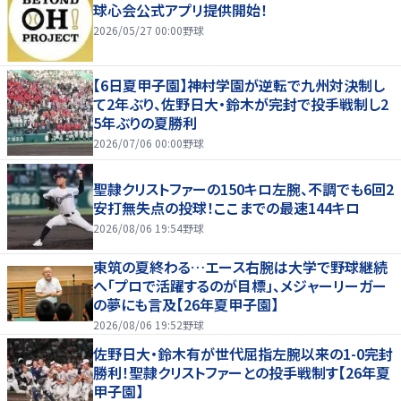
球心会公式アプリ提供開始！
2026/05/27 00:00
野球
【6日夏甲子園】神村学園が逆転で九州対決制し
て2年ぶり、佐野日大・鈴木が完封で投手戦制し2
5年ぶりの夏勝利
2026/07/06 00:00
野球
聖隷クリストファーの150キロ左腕、不調でも6回2
安打無失点の投球！ここまでの最速144キロ
2026/08/06 19:54
野球
東筑の夏終わる…エース右腕は大学で野球継続
へ「プロで活躍するのが目標」、メジャーリーガー
の夢にも言及【26年夏甲子園】
2026/08/06 19:52
野球
佐野日大・鈴木有が世代屈指左腕以来の1-0完封
勝利！聖隷クリストファーとの投手戦制す【26年夏
甲子園】