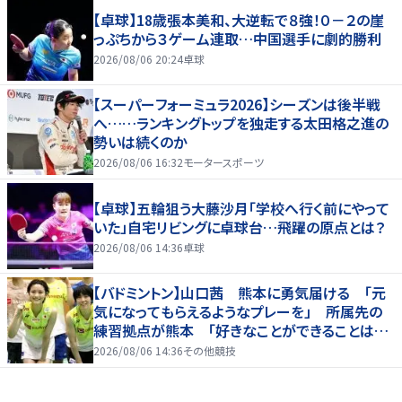
【卓球】18歳張本美和、大逆転で８強！０－２の崖
っぷちから３ゲーム連取…中国選手に劇的勝利
2026/08/06 20:24
卓球
【スーパーフォーミュラ2026】シーズンは後半戦
へ……ランキングトップを独走する太田格之進の
勢いは続くのか
2026/08/06 16:32
モータースポーツ
【卓球】五輪狙う大藤沙月「学校へ行く前にやって
いた」自宅リビングに卓球台…飛躍の原点とは？
2026/08/06 14:36
卓球
【バドミントン】山口茜 熊本に勇気届ける 「元
気になってもらえるようなプレーを」 所属先の
練習拠点が熊本 「好きなことができることは当
たり前じゃない」
2026/08/06 14:36
その他競技