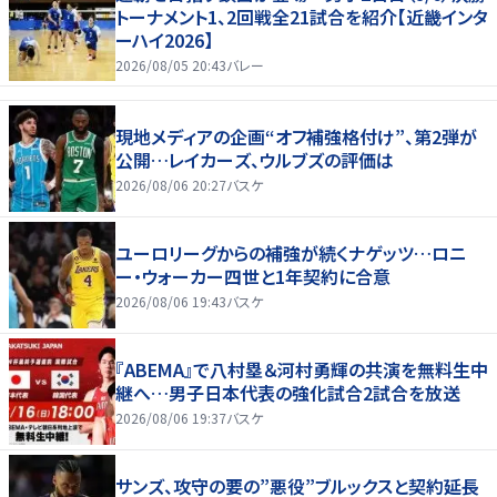
トーナメント1、2回戦全21試合を紹介【近畿インタ
ーハイ2026】
2026/08/05 20:43
バレー
現地メディアの企画“オフ補強格付け”、第2弾が
公開…レイカーズ、ウルブズの評価は
2026/08/06 20:27
バスケ
ユーロリーグからの補強が続くナゲッツ…ロニ
ー・ウォーカー四世と1年契約に合意
2026/08/06 19:43
バスケ
『ABEMA』で八村塁＆河村勇輝の共演を無料生中
継へ…男子日本代表の強化試合2試合を放送
2026/08/06 19:37
バスケ
サンズ、攻守の要の”悪役”ブルックスと契約延長