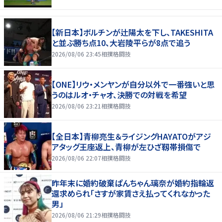
【新日本】ボルチンが辻陽太を下し、TAKESHITA
と並ぶ勝ち点10、大岩陵平らが8点で追う
2026/08/06 23:45
相撲格闘技
【ONE】リウ・メンヤンが自分以外で一番強いと思
うのはルオ・チャオ、決勝での対戦を希望
2026/08/06 23:21
相撲格闘技
【全日本】青柳亮生＆ライジングHAYATOがアジ
アタッグ王座返上、青柳が左ひざ靱帯損傷で
2026/08/06 22:07
相撲格闘技
昨年末に婚約破棄ぱんちゃん璃奈が婚約指輪返
還求められ「さすが家賃さえ払ってくれなかった
男」
2026/08/06 21:29
相撲格闘技