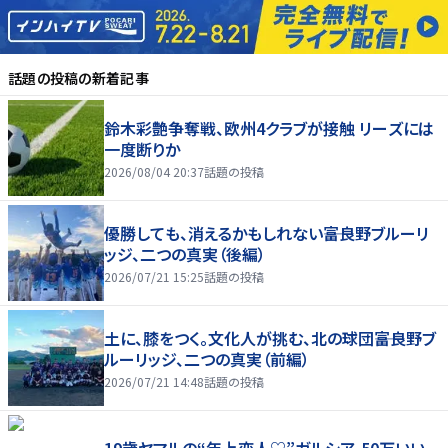
話題の投稿
の新着記事
鈴木彩艶争奪戦、欧州4クラブが接触 リーズには
一度断りか
2026/08/04 20:37
話題の投稿
優勝しても、消えるかもしれない――富良野ブルーリ
ッジ、二つの真実（後編）
2026/07/21 15:25
話題の投稿
土に、膝をつく。文化人が挑む、北の球団――富良野ブ
ルーリッジ、二つの真実（前編）
2026/07/21 14:48
話題の投稿
19歳ヤマルの“年上恋人♡”ガルシア、50万いい