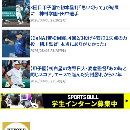
3回目甲子園で初本塁打「思い切って」が結果
に 神村学園・田中選手
2026/08/06 23:28
野球
【DeNA】若松尚輝、４回2/3投げ４安打１失点の力
投 相川監督「本当にありがたかった」
2026/08/06 23:28
野球
【甲子園】初白星の佐野日大・麦倉監督「あの時と
同じスコア」エースで臨んだ完封勝利から37年
2026/08/06 23:14
野球