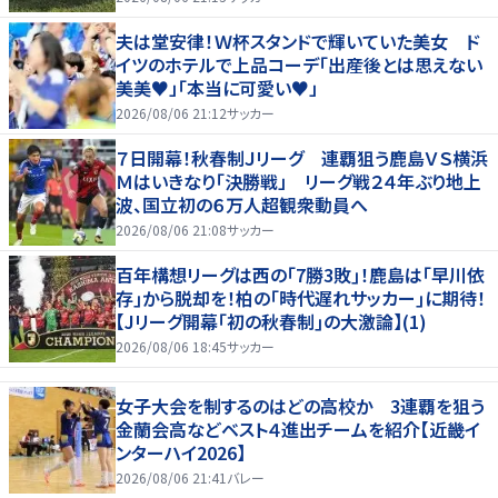
夫は堂安律！Ｗ杯スタンドで輝いていた美女 ド
イツのホテルで上品コーデ「出産後とは思えない
美美♥」「本当に可愛い♥」
2026/08/06 21:12
サッカー
７日開幕！秋春制Ｊリーグ 連覇狙う鹿島ＶＳ横浜
Ｍはいきなり「決勝戦」 リーグ戦２４年ぶり地上
波、国立初の６万人超観衆動員へ
2026/08/06 21:08
サッカー
百年構想リーグは西の｢7勝3敗｣！鹿島は｢早川依
存｣から脱却を！柏の｢時代遅れサッカー｣に期待！
【Jリーグ開幕｢初の秋春制｣の大激論】(1)
2026/08/06 18:45
サッカー
女子大会を制するのはどの高校か 3連覇を狙う
金蘭会高などベスト４進出チームを紹介【近畿イ
ンターハイ2026】
2026/08/06 21:41
バレー