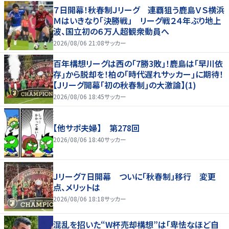
７日開幕！秋春制Ｊリーグ 連覇狙う鹿島ＶＳ横浜
Ｍはいきなり「決勝戦」 リーグ戦２４年ぶり地上
波、国立初の６万人超観衆動員へ
2026/08/06 21:08
サッカー
百年構想リーグは西の｢7勝3敗｣！鹿島は｢早川依
存｣から脱却を！柏の｢時代遅れサッカー｣に期待！
【Jリーグ開幕｢初の秋春制｣の大激論】(1)
2026/08/06 18:45
サッカー
【他サポ夫婦】 第278回
2026/08/06 18:40
サッカー
Ｊリーグ７日開幕 ついに「秋春制」移行 変更
点、メリットは
2026/08/06 18:18
サッカー
混乱を招いた“W杯売却構想”は「卑怯なほど自