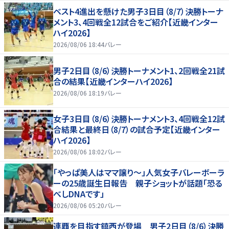
ベスト4進出を懸けた男子3日目（8/7）決勝トーナ
メント3、4回戦全12試合をご紹介【近畿インター
ハイ2026】
2026/08/06 18:44
バレー
男子2日目（8/6）決勝トーナメント1、2回戦全21試
合の結果【近畿インターハイ2026】
2026/08/06 18:19
バレー
女子3日目（8/6）決勝トーナメント3、4回戦全12試
合結果と最終日（8/7）の試合予定【近畿インター
ハイ2026】
2026/08/06 18:02
バレー
「やっぱ美人はママ譲り～」人気女子バレーボーラ
ーの25歳誕生日報告 親子ショットが話題「恐る
べしDNAです」
2026/08/06 05:20
バレー
連覇を目指す鎮西が登場 男子2日目（8/6）決勝