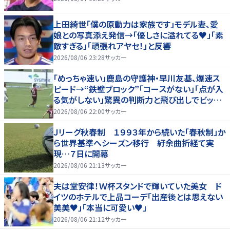
上田綺世「僕の原動力は家族です」モデル妻、愛
娘との写真添え発信→「優しさに溢れてる♥」「素
敵すぎる」「頑張れアヤセ！」と反響
2026/08/06 23:28
サッカー
「めっちゃ速い」鹿島の守護神・早川友基、爆速ス
ピード→“鉄壁ブロック”「コースがない」「点が入
る気がしない」驚異の判断力と飛び出しでビッグ
セーブ
2026/08/06 22:00
サッカー
Ｊリーグ秋春制 １９９３年から続いた「春秋制」か
ら世界基準へシーズン移行 紆余曲折経て実
現…７日に開幕
2026/08/06 21:13
サッカー
夫は堂安律！Ｗ杯スタンドで輝いていた美女 ド
イツのホテルで上品コーデ「出産後とは思えない
美美♥」「本当に可愛い♥」
2026/08/06 21:12
サッカー