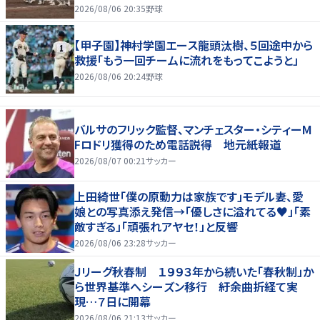
2026/08/06 20:35
野球
【甲子園】神村学園エース龍頭汰樹、５回途中から
救援「もう一回チームに流れをもってこようと」
2026/08/06 20:24
野球
バルサのフリック監督、マンチェスター・シティーM
Fロドリ獲得のため電話説得 地元紙報道
2026/08/07 00:21
サッカー
上田綺世「僕の原動力は家族です」モデル妻、愛
娘との写真添え発信→「優しさに溢れてる♥」「素
敵すぎる」「頑張れアヤセ！」と反響
2026/08/06 23:28
サッカー
Ｊリーグ秋春制 １９９３年から続いた「春秋制」か
ら世界基準へシーズン移行 紆余曲折経て実
現…７日に開幕
2026/08/06 21:13
サッカー