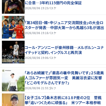
に合意…3年約115億円の完全保証
2026/08/06 19:23
バスケ
「第34回日・韓・中ジュニア交流競技会」の大会ロ
スターが発表…中部大第一から馬越ら3名が選出
2026/08/06 19:18
バスケ
コール・アンソニーが豪州移籍…メルボルン・ユナ
イテッドと契約、イングルスと再共演
2026/08/06 19:06
バスケ
「あらお綺麗で」「最高の暑中見舞いです」２５歳美
人ゴルファーが雰囲気一変 美麗浴衣姿に反響
「どこのモデルさんですか？」
2026/08/06 21:55
ゴルフ
【女子ゴルフ】桑木志帆に８１８Ｐ差の２位 菅楓
華「追いつくために頑張る」 米ツアー本格参戦