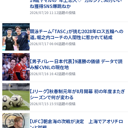
ね獲得SNS爆跳ねか
2026/07/20 11:12
話題の投稿
競泳チーム「TASC」が挑む2028年ロス五輪への
道。堀之内コーチの人間性に惹かれて結成
2026/07/17 06:06
話題の投稿
【男子バレー日本代表】9連勝の価値 データで読
み解くVNLの現在地
2026/07/16 16:42
話題の投稿
【Jリーグ】秋春制元年が8月開幕 初の年度またぎ
シーズンで何が変わる
2026/07/15 15:55
話題の投稿
【UFC】朝倉海の次戦が決定 上海でアオリチロ
ンと対戦