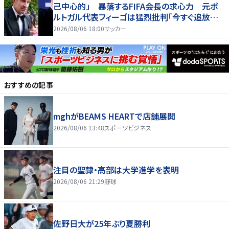
己中心的」 暴落するFIFA会長の求心力 元ポ
ルトガル代表フィーゴは猛烈批判「今すぐ追放す
べきだ」
2026/08/06 18:00
サッカー
おすすめの記事
mghがBEAMS HEARTで店舗展開
2026/08/06 13:48
スポーツビジネス
注目の聖隷・高部は大学進学を表明
2026/08/06 21:29
野球
佐野日大が25年ぶり夏勝利