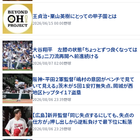
王貞治・栗山英樹にとっての甲子園とは
2026/06/15 00:00
野球
大谷翔平 左膝の状態「ちょっとずつ良くなっては
いる」二刀流再開へ前進続ける
2026/08/07 02:00
野球
阪神・平田２軍監督「嶋村の意図がベンチで見て
いて見える」茨木が５回１安打無失点、岡城が西
地区トップタイ１７盗塁
2026/08/06 23:39
野球
【広島】新井監督「同じ失点するにしても、失点の
仕方が」押し出しから逆転負けで最下位に転落
2026/08/06 23:29
野球