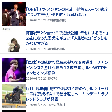
【ONE】リウ・メンヤンのド派手髪色＆スーツ、態度
について野杁正明「何とも思わない」
2026/08/06 21:03
相撲格闘技
阿部詩“２ショット”で近影公開「幸せにするぞ〜」
２歳になった愛犬をギュッ！「人形かと」「どっちも
かわいすぎる」
2026/08/06 20:40
相撲格闘技
【卓球】松島輝空、驚異の粘りで８強進出 チャン
ピオンズ２勝目へ世界１３位を退ける…ＷＴＴチ
ャンピオンズ横浜
2026/08/06 20:35
卓球
【注目馬動向】府中牝馬Ｓ１４着のヴァルキリーバ
ースは京成杯ＡＨで巻き返しへ サンデーサラブ
レッドクラブが発表
2026/08/06 20:15
その他競技