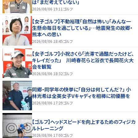
は「まだ考えていない」
2026/08/06 19:11
ゴルフ
【女子ゴルフ】不動裕理「自然は怖い」「みんな一
生懸命毎日を過ごしている」…地震発生の故郷・
熊本への思い
2026/08/06 18:45
ゴルフ
【女子ゴルフ】小祝さくら「渋滞で過酷だったけど、
キレイだった」 川崎春花らと浴衣で長岡花火大
会を観覧
2026/08/06 18:32
ゴルフ
同郷・同学年の快挙に「自分は何してんだ？」 小
林光希は全英女子Vキャディを相棒に初優勝を
2026/08/06 17:29
ゴルフ
【ゴルフ】ヘッドスピードを向上するためのフィジカ
ルトレーニング
2026/08/06 17:00
ゴルフ