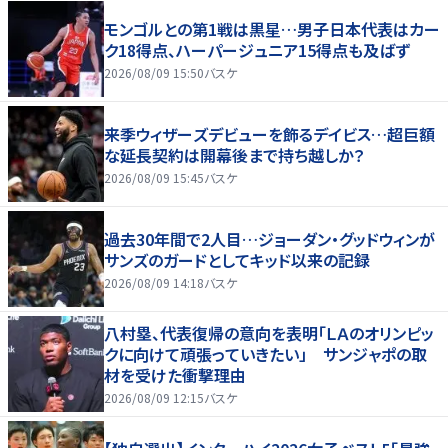
モンゴルとの第1戦は黒星…男子日本代表はカー
ク18得点、ハーパージュニア15得点も及ばず
2026/08/09 15:50
バスケ
来季ウィザーズデビューを飾るデイビス…超巨額
な延長契約は開幕後まで持ち越しか？
2026/08/09 15:45
バスケ
過去30年間で2人目…ジョーダン・グッドウィンが
サンズのガードとしてキッド以来の記録
2026/08/09 14:18
バスケ
八村塁、代表復帰の意向を表明「ＬＡのオリンピッ
クに向けて頑張っていきたい」 サンジャポの取
材を受けた衝撃理由
2026/08/09 12:15
バスケ