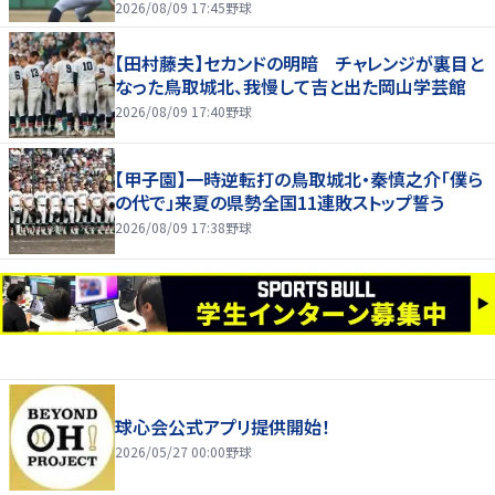
2026/08/09 17:45
野球
【田村藤夫】セカンドの明暗 チャレンジが裏目と
なった鳥取城北、我慢して吉と出た岡山学芸館
2026/08/09 17:40
野球
【甲子園】一時逆転打の鳥取城北・秦慎之介「僕ら
の代で」来夏の県勢全国11連敗ストップ誓う
2026/08/09 17:38
野球
球心会公式アプリ提供開始！
2026/05/27 00:00
野球