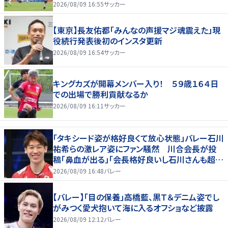
場停止
2026/08/09 16:55
サッカー
【東京】長友佑都「みんなの声援マジ魂震えた」現
役続行発表後初のインスタ更新
2026/08/09 16:54
サッカー
キングカズが開幕メンバー入り！ ５９歳１６４日
での出場で勝利貢献なるか
2026/08/09 16:11
サッカー
「タキシード姿が格好良くて放心状態」バレー石川
祐希らの激レア姿にファン騒然 川合会長が投
稿「鼻血が出る」「会長格好良いし石川さんも超格
好いい」
2026/08/09 16:48
バレー
【バレー】「目の保養」高橋藍、黒Ｔ＆デニム姿でし
がみつく愛犬抱いて海に入るオフショなど披露
2026/08/09 12:12
バレー