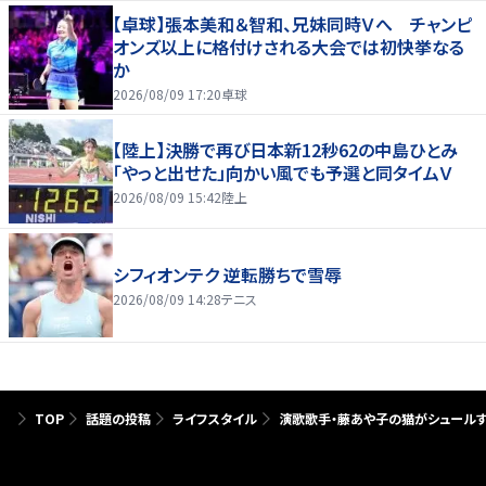
【卓球】張本美和＆智和、兄妹同時Ｖへ チャンピ
オンズ以上に格付けされる大会では初快挙なる
か
2026/08/09 17:20
卓球
【陸上】決勝で再び日本新12秒62の中島ひとみ
「やっと出せた」向かい風でも予選と同タイムＶ
2026/08/09 15:42
陸上
シフィオンテク 逆転勝ちで雪辱
2026/08/09 14:28
テニス
TOP
話題の投稿
ライフスタイル
演歌歌手・藤あや子の猫がシュールす