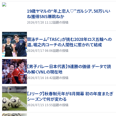
19歳ヤマルの“年上恋人♡”ガルシア、50万いい
ね獲得SNS爆跳ねか
2026/07/20 11:12
話題の投稿
競泳チーム「TASC」が挑む2028年ロス五輪への
道。堀之内コーチの人間性に惹かれて結成
2026/07/17 06:06
話題の投稿
【男子バレー日本代表】9連勝の価値 データで読
み解くVNLの現在地
2026/07/16 16:42
話題の投稿
【Jリーグ】秋春制元年が8月開幕 初の年度またぎ
シーズンで何が変わる
2026/07/15 15:55
話題の投稿