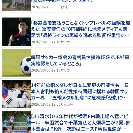
【夏の甲子園・ベンチ入り選手】
2026/06/18 00:00
野球
「移籍金を支払うことなくトップレベルの経験を加
えた」冨安健洋の“0円補強”に地元メディアも満
足気「最終ラインの再編を進める監督が重宝する
柔軟性を備えている」
2026/08/09 17:45
サッカー
韓国サッカー協会の審判員性接待疑惑でJFA「事
実確認をしているところ」
2026/08/09 17:19
サッカー
14年前の銅メダルが日本に変更の可能性も 日
本人審判も絡んだ性接待問題に揺れる韓国サッ
カー界 “五輪メダル剝奪”に危機感「悲劇に見
舞われる」
2026/08/09 17:00
サッカー
【Ｊ１清水】０３年世代が横浜ＦＭ戦出場へ猛アピ
ール 練習試合で千葉寛汰と大畑凜生が２発、鈴
木奎吾はＦＫ弾 次節はエースＦＷ呉世勲が出