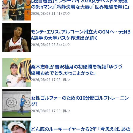
【独自選出】インターハイ2026女子ベスト5「最強
の6thマン」「冷静沈着な大器」「世界経験を糧に」
2026/08/09 11:41
バスケ
モンテ・エリス、アルコーン州立大のGMへ…元NB
A選手の大学バスケ界進出が続く
2026/08/09 09:34
バスケ
桑木志帆が吉沢柚月の初優勝を祝福「ゆづづ
優勝おめでとう。かっこよかった」
2026/08/09 17:08
ゴルフ
女性ゴルファーのための10分間ゴルフトレーニン
グ！
2026/08/09 17:00
ゴルフ
どん底のルーキーイヤーから2年 「今思えば、あの