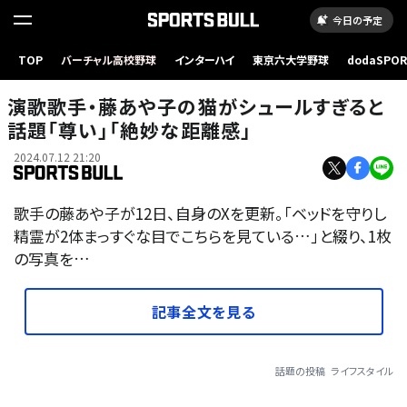
今日の予定
TOP
バーチャル高校野球
インターハイ
東京六大学野球
dodaSPO
（新しいタブ
演歌歌手・藤あや子の猫がシュールすぎると
話題「尊い」「絶妙な距離感」
2024.07.12 21:20
歌手の藤あや子が12日、自身のXを更新。「ベッドを守りし
精霊が2体まっすぐな目でこちらを見ている…」と綴り、1枚
の写真を…
記事全文を見る
話題の投稿
ライフスタイル