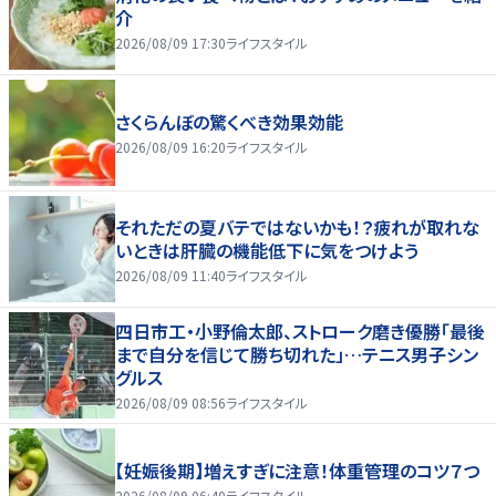
介
2026/08/09 17:30
ライフスタイル
さくらんぼの驚くべき効果効能
2026/08/09 16:20
ライフスタイル
それただの夏バテではないかも！？疲れが取れな
いときは肝臓の機能低下に気をつけよう
2026/08/09 11:40
ライフスタイル
四日市工・小野倫太郎、ストローク磨き優勝「最後
まで自分を信じて勝ち切れた」…テニス男子シン
グルス
2026/08/09 08:56
ライフスタイル
【妊娠後期】増えすぎに注意！体重管理のコツ７つ
2026/08/09 06:40
ライフスタイル