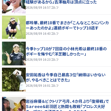
経験があるから」吉澤柚月は頂点に立った
2026/08/09 16:57
ゴルフ
都玲華、最終18番でまさか「こんなところにバンカ
ーあったのかよ」連続ボギーでトップ10逃す
2026/08/09 16:43
ゴルフ
今季トップ10が７回目の小林光希は最終18番の
ボギーを悔やむ「洋芝難しかったー」
2026/08/09 16:23
ゴルフ
安田祐香は今季自己最高３位「納得はいかない
が、やるべきことはできた」
2026/08/09 16:01
ゴルフ
岩谷麻優＆ビクトリア弓月、４か月ぶり「復帰戦」で
Ｓａｒｅｅｅ＆彩羽匠と熱闘も敗戦「プロレス大好