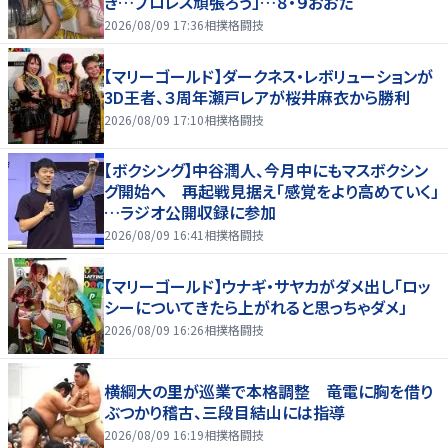
き…プロレス頑張ろう」…８・９おおた
2026/08/09 17:36
相撲格闘技
【マリーゴールド】ダークネス・レボリューションが
3D王者、３周年瀬戸レアが桜井麻衣から勝利
2026/08/09 17:10
相撲格闘技
【ボクシング】中谷潤人、今月中にもマスボクシン
グ開始へ 再起戦見据え「感覚をより高めていく」
…ラジオ公開収録に参加
2026/08/09 16:41
相撲格闘技
【マリーゴールド】ウナギ・サヤカがダメ出し「ロッ
シーについてきたら上がれると思っちゃダメ」
2026/08/09 16:26
相撲格闘技
横綱大の里が巡業で本格調整 竜電に胸を借り
ぶつかり稽古、三段目結山には指導
2026/08/09 16:19
相撲格闘技