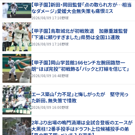
【甲子園】新田・岡田監督「点の取られ方が…相当
なダメージ」愛媛大会無失策も痛恨ミス
2026/08/09 17:10
野球
【甲子園】鳥取城北が初戦敗退 加藤重雄監督
「下浦に頼りすぎました」県勢は全国11連敗
2026/08/09 17:16
野球
【甲子園】岡山学芸館166センチ左腕田路惣一
朗“ほぼ完投”初戦飾る「バックと打線を信じて」
2026/08/09 16:48
野球
エース築山「力不足」と悔しがったが 堅守光っ
た新田、無失策で惜敗
2026/08/09 16:00
野球
2年ぶり出場の鳴門渦潮は全試合登板のエースが
大黒柱！2番手投手はドラフト上位候補投手の弟