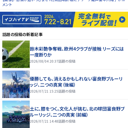
メント
話題の投稿
の新着記事
鈴木彩艶争奪戦、欧州4クラブが接触 リーズには
一度断りか
2026/08/04 20:37
話題の投稿
優勝しても、消えるかもしれない――富良野ブルーリ
ッジ、二つの真実（後編）
2026/07/21 15:25
話題の投稿
土に、膝をつく。文化人が挑む、北の球団――富良野ブ
ルーリッジ、二つの真実（前編）
2026/07/21 14:48
話題の投稿