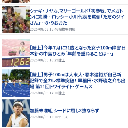
ウナギ・サヤカ、マリーゴールド「初参戦」でメガト
ンに完勝…ロッシー小川代表を罵倒「ただのジイ
さん」…８・９おおた
2026/08/09 15:46
相撲格闘技
【陸上】今年７月に31歳となった女子100m障害日
本新の中島ひとみ「年齢を重ねることは…」
2026/08/09 16:29
陸上
【陸上】男子100mは大東大・春木達裕が自己新
記録で全カレ標準突破！ 早稲田・水野琉之介も出
場 第21回トワイライト・ゲームス
2026/08/09 17:10
陸上
加藤未唯組 シードに屈し8強ならず
2026/08/09 13:38
テニス