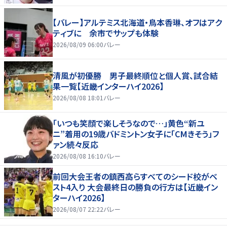
【バレー】アルテミス北海道・鳥本香琳、オフはアク
ティブに 余市でサップも体験
2026/08/09 06:00
バレー
清風が初優勝 男子最終順位と個人賞、試合結
果一覧【近畿インターハイ2026】
2026/08/08 18:01
バレー
「いつも笑顔で楽しそうなので…」黄色“新ユ
ニ”着用の19歳バドミントン女子に「CMきそう」フ
ァン続々反応
2026/08/08 16:10
バレー
前回大会王者の鎮西高らすべてのシード校がベ
スト4入り 大会最終日の勝負の行方は【近畿イン
ターハイ2026】
2026/08/07 22:22
バレー