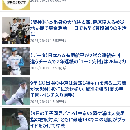
2026/06/15 00:00
野球
【阪神】熊本出身の大竹耕太郎、伊原陵人ら被災
地支援で募金活動「一日でも早く普段通りの生活
に」
2026/08/09 17:53
野球
【データ】日本ハム有原航平が２試合連続完封
違うチームで２年連続の「１－０完封」は26年ぶり
2026/08/09 17:52
野球
9年ぶり出場の中京は最速148キロを誇る二刀流
が大黒柱！投打に逸材揃い、躍進を狙う【夏の甲
子園・ベンチ入り選手】
2026/08/09 17:46
野球
【9日の甲子園見どころ】中京VS霞ケ浦は大会屈
指の右腕対決！ともに最速148キロの剛腕がプラ
イドをかけて対戦