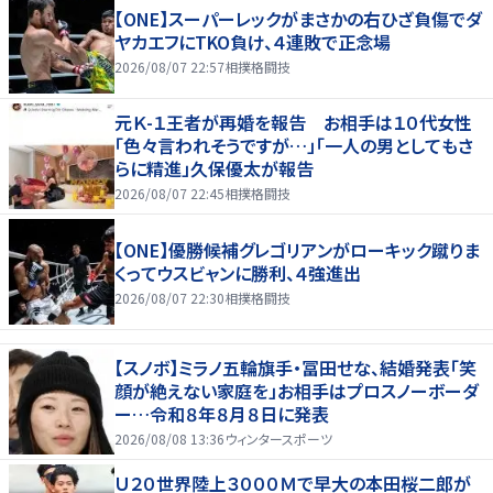
【ONE】スーパーレックがまさかの右ひざ負傷でダ
ヤカエフにTKO負け、４連敗で正念場
2026/08/07 22:57
相撲格闘技
元Ｋ-１王者が再婚を報告 お相手は１０代女性
「色々言われそうですが…」「一人の男としてもさ
らに精進」久保優太が報告
2026/08/07 22:45
相撲格闘技
【ONE】優勝候補グレゴリアンがローキック蹴りま
くってウスビャンに勝利、４強進出
2026/08/07 22:30
相撲格闘技
【スノボ】ミラノ五輪旗手・冨田せな、結婚発表「笑
顔が絶えない家庭を」お相手はプロスノーボーダ
ー…令和８年８月８日に発表
2026/08/08 13:36
ウィンタースポーツ
Ｕ２０世界陸上３０００Ｍで早大の本田桜二郎が