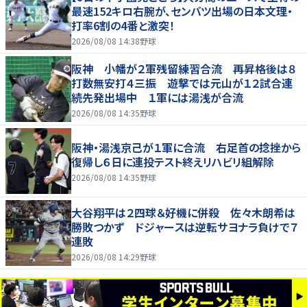
最速152キロ右腕が、センバツ出場の日本文理・
打率6割の4番と激突！
2026/08/08 14:38
野球
阪神 小幡が２軍残留練習合流 再昇格後は８
打数無安打４三振 遊撃では元山が１２試合連
続先発出場中 １軍には湯浅が合流
2026/08/08 14:35
野球
阪神・湯浅京己が１軍に合流 右足首の捻挫から
復帰し６日に連投テスト終えリハビリ組解除
2026/08/08 14:35
野球
大谷翔平は２四球＆好機に併殺 佐々木朗希は
勝敗つかず ドジャースは逆転サヨナラ負けで７
連敗
2026/08/08 14:29
野球