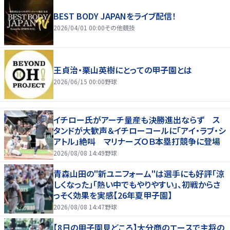
BEST BODY JAPANをライブ配信！
2026/04/01 00:00
その他競技
王貞治・栗山英樹にとっての甲子園とは
2026/06/15 00:00
野球
イチロー氏がアーチ量産も決勝進出ならず ス
タンドが大歓声＆イチローコールに「アイ・ラブ・シ
アトル」絶叫 マリナーズＯＢ本塁打競争に登場
2026/08/08 14:49
野球
青森山田の"新ユニフォーム"は選手にも好評「涼
しくなった」「熱い中でもやりやすい」、初戦からさ
っそく効果を実感【26年夏甲子園】
2026/08/08 14:47
野球
【8日の甲子園見どころ】大分商のエースで主将の