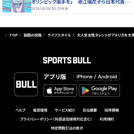
オリンピック選手を」 池江璃花子ら日本代表も
参戦
2026/08/08 00:29
水泳
TOP
話題の投稿
ライフスタイル
大人気女性タレントがアメリカを大
アプリ版
ヘルプ
推奨環境
サービス紹介
会社概要
採用情報
プライバシーポリシー（外部送信規律対応含む）
利用規約
特定商取引法の表示