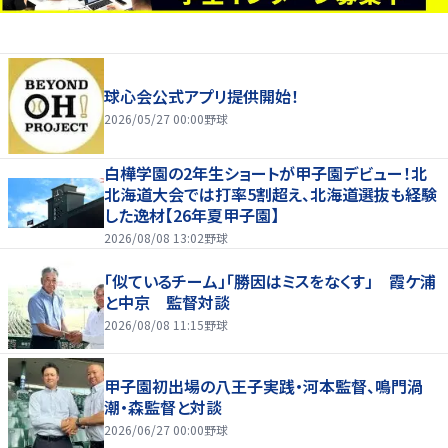
球心会公式アプリ提供開始！
2026/05/27 00:00
野球
白樺学園の2年生ショートが甲子園デビュー！北
北海道大会では打率5割超え、北海道選抜も経験
した逸材【26年夏甲子園】
2026/08/08 13:02
野球
「似ているチーム」「勝因はミスをなくす」 霞ケ浦
と中京 監督対談
2026/08/08 11:15
野球
甲子園初出場の八王子実践・河本監督、鳴門渦
潮・森監督と対談
2026/06/27 00:00
野球