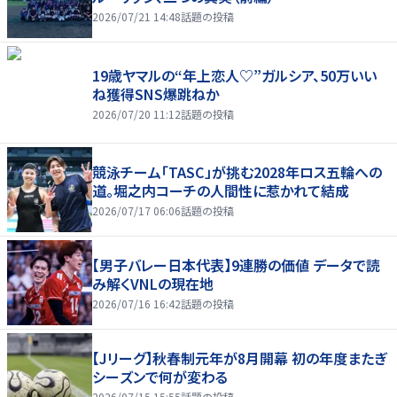
2026/07/21 14:48
話題の投稿
19歳ヤマルの“年上恋人♡”ガルシア、50万いい
ね獲得SNS爆跳ねか
2026/07/20 11:12
話題の投稿
競泳チーム「TASC」が挑む2028年ロス五輪への
道。堀之内コーチの人間性に惹かれて結成
2026/07/17 06:06
話題の投稿
【男子バレー日本代表】9連勝の価値 データで読
み解くVNLの現在地
2026/07/16 16:42
話題の投稿
【Jリーグ】秋春制元年が8月開幕 初の年度またぎ
シーズンで何が変わる
2026/07/15 15:55
話題の投稿