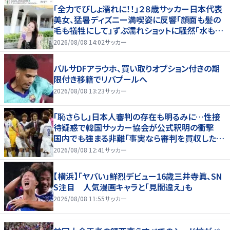
「全力でびしょ濡れに！！」２８歳サッカー日本代表
美女、猛暑ディズニー満喫姿に反響「顔面も髪の
毛も犠牲にして」ずぶ濡れショットに騒然「水も滴
る」「女優さんかと」
2026/08/08 14:02
サッカー
バルサDFアラウホ、買い取りオプション付きの期
限付き移籍でリバプールへ
2026/08/08 13:23
サッカー
「恥さらし」日本人審判の存在も明るみに…性接
待疑惑で韓国サッカー協会が公式釈明の衝撃
国内でも強まる非難「事実なら審判を買収したこ
とになる」
2026/08/08 12:41
サッカー
【横浜】「ヤバい」鮮烈デビュー16歳三井寺眞、SN
S注目 人気漫画キャラと「見間違え」も
2026/08/08 11:55
サッカー