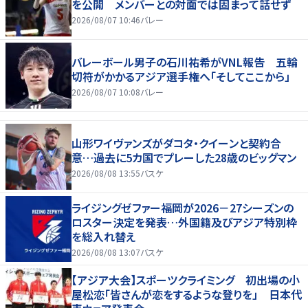
を公開 メンバーとの対面では固まって話せず
2026/08/07 10:46
バレー
バレーボール男子の石川祐希がVNL報告 五輪
切符がかかるアジア選手権へ「そしてここから」
2026/08/07 10:08
バレー
山形ワイヴァンズがダコタ・クイーンと契約合
意…過去に5カ国でプレーした28歳のビッグマン
2026/08/08 13:55
バスケ
ライジングゼファー福岡が2026－27シーズンの
ロスター決定を発表…外国籍及びアジア特別枠
を総入れ替え
2026/08/08 13:07
バスケ
【アジア大会】スポーツクライミング 初出場の小
屋松恋「皆さんが恋をするような登りを」 日本代