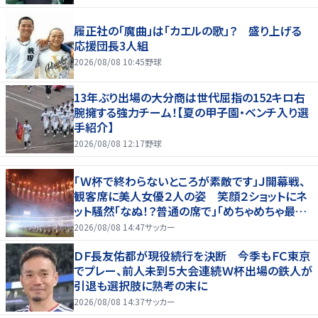
履正社の「魔曲」は「カエルの歌」？ 盛り上げる
応援団長3人組
2026/08/08 10:45
野球
13年ぶり出場の大分商は世代屈指の152キロ右
腕擁する強力チーム！【夏の甲子園・ベンチ入り選
手紹介】
2026/08/08 12:17
野球
「Ｗ杯で終わらないところが素敵です」Ｊ開幕戦、
観客席に美人女優２人の姿 笑顔２ショットにネ
ット騒然「なぬ！？普通の席で」「めちゃめちゃ最上
級に可愛すぎ」
2026/08/08 14:47
サッカー
ＤＦ長友佑都が現役続行を決断 今季もＦＣ東京
でプレー、前人未到５大会連続Ｗ杯出場の鉄人が
引退も選択肢に熟考の末に
2026/08/08 14:37
サッカー