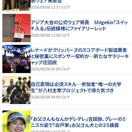
表ウェア発表会
2026/08/08 12:37
バスケ
アジア大会の公式ウェア発表 Shigekix「スイッ
チ入る」伝統模様にファイアリーレッド
2026/08/08 12:28
バスケ
レナードがクリッパーズのスコアボード製造業者
と秘密裏にスポンサー契約か‬…新たなサラリーキ
ャップ迂回説
2026/08/08 09:00
バスケ
自己表現は必須スキル…参加者“唯一の大学
生”が八村主宰プロジェクトで得た気づき
2026/08/08 09:00
バスケ
「お父さんもなんかデレデレ」吉田鈴、グレーのミ
ニスカ姿で「白戸家」お父さん犬との２Ｓ披露
2026/08/08 14:16
ゴルフ