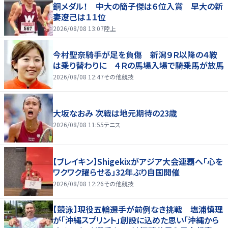
銅メダル！ 中大の簡子傑は６位入賞 早大の新
妻遼己は１１位
2026/08/08 13:07
陸上
今村聖奈騎手が足を負傷 新潟９Ｒ以降の４鞍
は乗り替わりに ４Ｒの馬場入場で騎乗馬が放馬
2026/08/08 12:47
その他競技
大坂なおみ 次戦は地元期待の23歳
2026/08/08 11:55
テニス
【ブレイキン】Shigekixがアジア大会連覇へ「心を
ワクワク躍らせる」32年ぶり自国開催
2026/08/08 12:26
その他競技
【競泳】現役五輪選手が前例なき挑戦 塩浦慎理
が「沖縄スプリント」創設に込めた思い「沖縄から