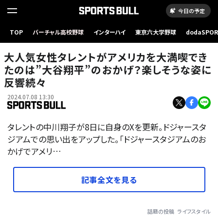
今日の予定
TOP
バーチャル高校野球
インターハイ
東京六大学野球
dodaSPO
（新しいタブ
大人気女性タレントがアメリカを大満喫でき
たのは”大谷翔平”のおかげ？楽しそうな姿に
反響続々
2024.07.08 13:30
タレントの中川翔子が8日に自身のXを更新。ドジャースタ
ジアムでの思い出をアップした。「ドジャースタジアムのお
かげでアメリ…
記事全文を見る
話題の投稿
ライフスタイル