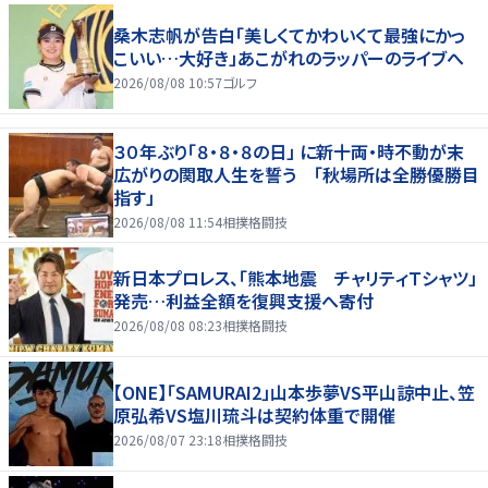
桑木志帆が告白「美しくてかわいくて最強にかっ
こいい…大好き」あこがれのラッパーのライブへ
2026/08/08 10:57
ゴルフ
３０年ぶり「８・８・８の日」 に新十両・時不動が末
広がりの関取人生を誓う 「秋場所は全勝優勝目
指す」
2026/08/08 11:54
相撲格闘技
新日本プロレス、「熊本地震 チャリティＴシャツ」
発売…利益全額を復興支援へ寄付
2026/08/08 08:23
相撲格闘技
【ONE】「SAMURAI2」山本歩夢VS平山諒中止、笠
原弘希VS塩川琉斗は契約体重で開催
2026/08/07 23:18
相撲格闘技