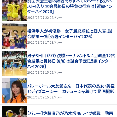
前回大会王者の鎮西高らすべてのシード校がベ
スト4入り 大会最終日の勝負の行方は【近畿イン
ターハイ2026】
2026/08/07 22:22
バレー
横浜隼人が初優勝 女子最終順位と個人賞、試
合結果一覧【近畿インターハイ2026】
2026/08/07 17:23
バレー
男子3日目（8/7）決勝トーナメント3、4回戦全12試
合結果と最終日（8/8）の試合予定【近畿インター
ハイ2026】
2026/08/07 15:25
バレー
バレーボール大友愛さん 日本代表の長女・美空
とディズニーシー カチューシャ着けて動画撮影
2026/08/07 15:08
バレー
【バレー】佐藤淑乃が乃木坂46ライブ観戦 動画