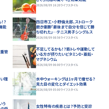
2026/08/09 16:20
ライフスタイル
！？
四日市工・小野倫太郎、ストローク
機能
磨き優勝「最後まで自分を信じて勝
ち切れた」…テニス男子シングルス
2026/08/09 08:56
ライフスタイル
不足してるかも！？筋トレや運動して
体重管
いる方が摂りたいビタミンD・亜鉛・
マグネシウム
2026/08/09 06:00
ライフスタイル
ない理
水中ウォーキングは1ヶ月で痩せる？
見た目の変化とダイエット効果
2026/08/09 05:00
ライフスタイル
いう
女性特有の疾患とは？予防と受診
めの受