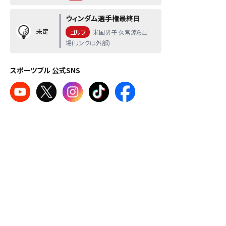
ウィンダム選手権最終日
未定
ゴルフ
米国男子 久常涼ら出
場(リンクは外部)
スポーツブル 公式SNS