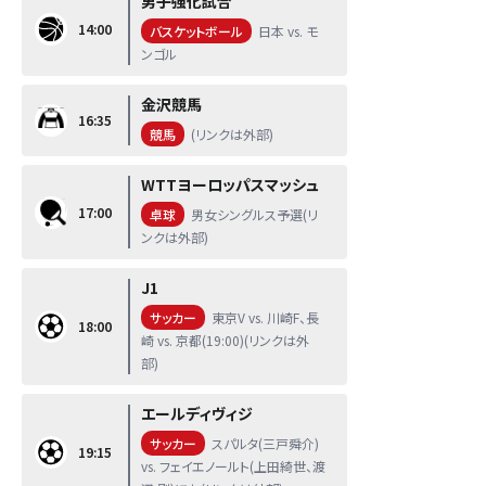
男子強化試合
14:00
バスケットボール
日本 vs. モ
ンゴル
金沢競馬
16:35
競馬
(リンクは外部)
WTTヨーロッパスマッシュ
17:00
卓球
男女シングルス予選(リ
ンクは外部)
J1
サッカー
東京V vs. 川崎F、長
18:00
崎 vs. 京都(19:00)(リンクは外
部)
エールディヴィジ
サッカー
スパルタ(三戸舜介)
19:15
vs. フェイエノールト(上田綺世、渡