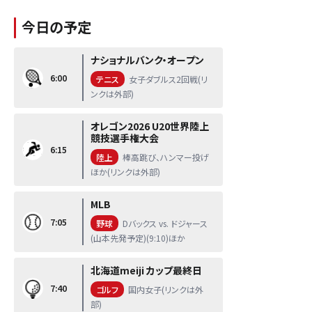
今日の予定
ナショナルバンク・オープン
6:00
テニス
女子ダブルス2回戦(リ
ンクは外部)
オレゴン2026 U20世界陸上
競技選手権大会
6:15
陸上
棒高跳び、ハンマー投げ
ほか(リンクは外部)
MLB
7:05
野球
Dバックス vs. ドジャース
(山本先発予定)(9:10)ほか
北海道meiji カップ最終日
7:40
ゴルフ
国内女子(リンクは外
部)