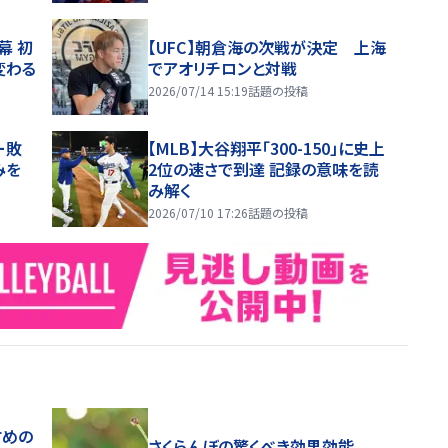
幕 初
【UFC】朝倉海の次戦が決定 上海
変わる
でアオリチロンと対戦
2026/07/14 15:19
話題の投稿
ー敗
【MLB】大谷翔平「300-150」に史上
みを
2位の速さで到達 記録の意味を読
み解く
2026/07/10 17:26
話題の投稿
すめの
さくらんぼの驚くべき効果効能