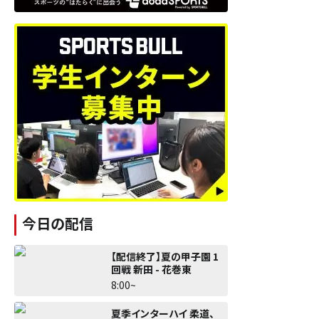
今日の配信
【配信終了】夏の甲子園 1
回戦 新田 - 花巻東
8:00~
夏季インターハイ 柔道、