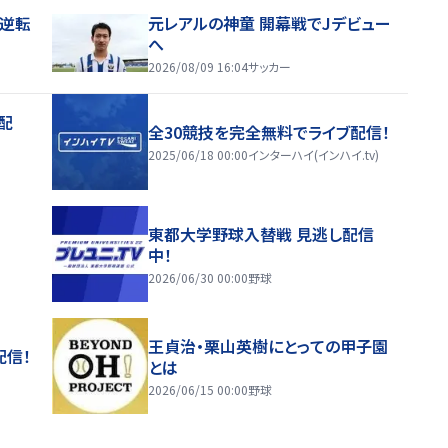
逆転
元レアルの神童 開幕戦でJデビュー
へ
2026/08/09 16:04
サッカー
配
全30競技を完全無料でライブ配信！
2025/06/18 00:00
インターハイ(インハイ.tv)
東都大学野球入替戦 見逃し配信
中！
2026/06/30 00:00
野球
王貞治・栗山英樹にとっての甲子園
配信！
とは
2026/06/15 00:00
野球