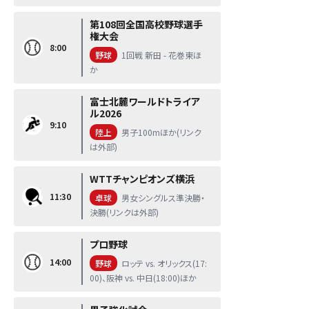
第108回全国高校野球選手
権大会
8:00
野球
1回戦 新田 - 花巻東ほ
か
富士北麓ワールドトライア
ル2026
9:10
陸上
男子100mほか(リンク
は外部)
WTTチャンピオンズ横浜
11:30
卓球
男女シングルス準決勝・
決勝(リンクは外部)
プロ野球
14:00
野球
ロッテ vs. オリックス(17:
00)、阪神 vs. 中日(18:00)ほか