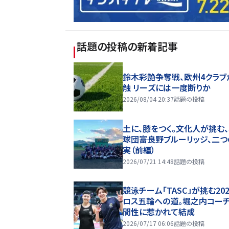
話題の投稿
の新着記事
鈴木彩艶争奪戦、欧州4クラブ
触 リーズには一度断りか
2026/08/04 20:37
話題の投稿
土に、膝をつく。文化人が挑む
球団――富良野ブルーリッジ、二
実（前編）
2026/07/21 14:48
話題の投稿
競泳チーム「TASC」が挑む20
ロス五輪への道。堀之内コー
間性に惹かれて結成
2026/07/17 06:06
話題の投稿