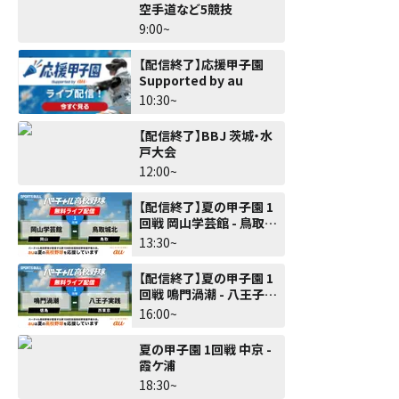
空手道など5競技
9:00~
【配信終了】応援甲子園
Supported by au
10:30~
【配信終了】BBJ 茨城・水
戸大会
12:00~
【配信終了】夏の甲子園 1
回戦 岡山学芸館 - 鳥取城
北
13:30~
【配信終了】夏の甲子園 1
回戦 鳴門渦潮 - 八王子実
践
16:00~
夏の甲子園 1回戦 中京 -
霞ケ浦
18:30~