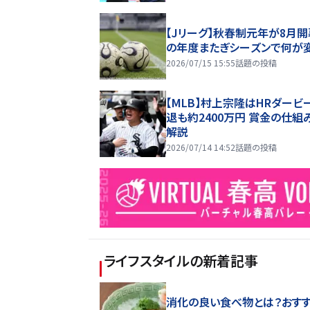
【Jリーグ】秋春制元年が8月開
の年度またぎシーズンで何が
2026/07/15 15:55
話題の投稿
【MLB】村上宗隆はHRダービ
退も約2400万円 賞金の仕組
解説
2026/07/14 14:52
話題の投稿
ライフスタイル
の新着記事
消化の良い食べ物とは？おす