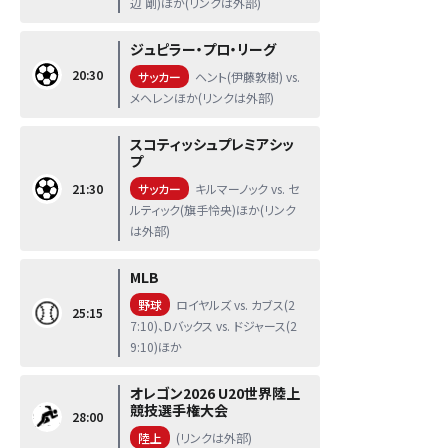
辺 剛)ほか(リンクは外部)
ジュピラー・プロ・リーグ
20:30
サッカー
ヘント(伊藤敦樹) vs.
メヘレンほか(リンクは外部)
スコティッシュプレミアシッ
プ
21:30
サッカー
キルマーノック vs. セ
ルティック(旗手怜央)ほか(リンク
は外部)
MLB
野球
ロイヤルズ vs. カブス(2
25:15
7:10)、Dバックス vs. ドジャース(2
9:10)ほか
オレゴン2026 U20世界陸上
競技選手権大会
28:00
陸上
(リンクは外部)