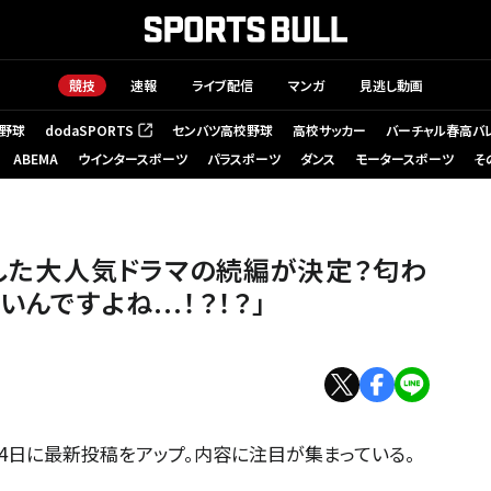
競技
速報
ライブ配信
マンガ
見逃し動画
野球
dodaSPORTS
センバツ高校野球
高校サッカー
バーチャル春高バ
（新しいタブで開く）
ABEMA
ウインタースポーツ
パラスポーツ
ダンス
モータースポーツ
そ
演した大人気ドラマの続編が決定？匂わ
んですよね...！？！？」
が4日に最新投稿をアップ。内容に注目が集まっている。