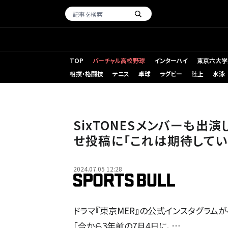
TOP
バーチャル高校野球
インターハイ
東京六大学
相撲・格闘技
テニス
卓球
ラグビー
陸上
水泳
SixTONESメンバーも出
せ投稿に「これは期待していい
2024.07.05 12:28
ドラマ『東京MER』の公式インスタグラム
「今から3年前の7月4日に、…