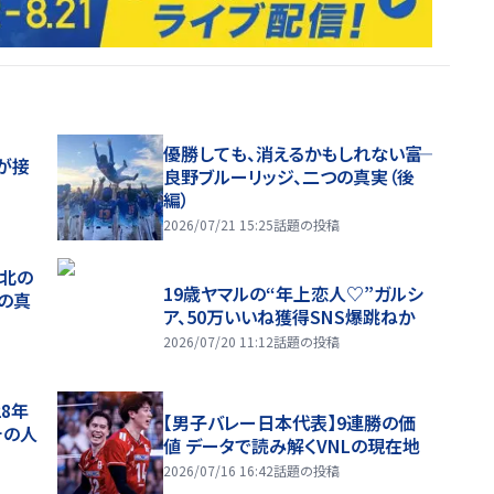
優勝しても、消えるかもしれない――富
が接
良野ブルーリッジ、二つの真実（後
編）
2026/07/21 15:25
話題の投稿
、北の
19歳ヤマルの“年上恋人♡”ガルシ
つの真
ア、50万いいね獲得SNS爆跳ねか
2026/07/20 11:12
話題の投稿
28年
【男子バレー日本代表】9連勝の価
チの人
値 データで読み解くVNLの現在地
2026/07/16 16:42
話題の投稿