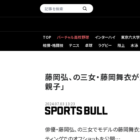
TOP
バーチャル高校野球
インターハイ
東京六大学
相撲・格闘技
テニス
卓球
ラグビー
陸上
水泳
藤岡弘、の三女・藤岡舞衣が
親子」
2024.07.03 13:23
俳優・藤岡弘、の三女でモデルの藤岡舞衣
ティングでのオフショットを公開…