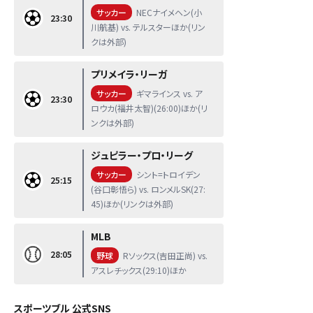
サッカー
NECナイメヘン(小
23:30
川航基) vs. テルスターほか(リン
クは外部)
プリメイラ・リーガ
サッカー
ギマラインス vs. ア
23:30
ロウカ(福井太智)(26:00)ほか(リ
ンクは外部)
ジュピラー・プロ・リーグ
サッカー
シント=トロイデン
25:15
(谷口彰悟ら) vs. ロンメルSK(27:
45)ほか(リンクは外部)
MLB
28:05
野球
Rソックス(吉田正尚) vs.
アスレチックス(29:10)ほか
スポーツブル 公式SNS