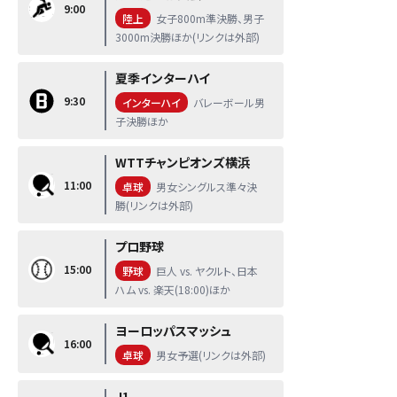
9:00
陸上
女子800m準決勝、男子
3000m決勝ほか(リンクは外部)
夏季インターハイ
9:30
インターハイ
バレーボール男
子決勝ほか
WTTチャンピオンズ横浜
11:00
卓球
男女シングルス準々決
勝(リンクは外部)
プロ野球
15:00
野球
巨人 vs. ヤクルト、日本
ハム vs. 楽天(18:00)ほか
ヨーロッパスマッシュ
16:00
卓球
男女予選(リンクは外部)
J1