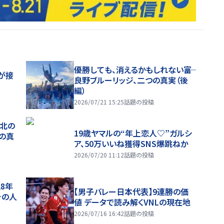
優勝しても、消えるかもしれない――富
が接
良野ブルーリッジ、二つの真実（後
編）
2026/07/21 15:25
話題の投稿
、北の
19歳ヤマルの“年上恋人♡”ガルシ
つの真
ア、50万いいね獲得SNS爆跳ねか
2026/07/20 11:12
話題の投稿
28年
【男子バレー日本代表】9連勝の価
チの人
値 データで読み解くVNLの現在地
2026/07/16 16:42
話題の投稿