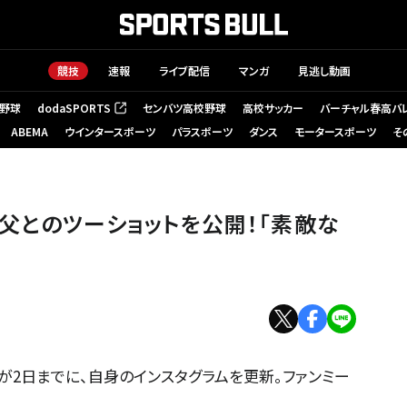
競技
速報
ライブ配信
マンガ
見逃し動画
野球
dodaSPORTS
センバツ高校野球
高校サッカー
バーチャル春高バ
（新しいタブで開く）
ABEMA
ウインタースポーツ
パラスポーツ
ダンス
モータースポーツ
そ
父とのツーショットを公開！「素敵な
が2日までに、自身のインスタグラムを更新。ファンミー