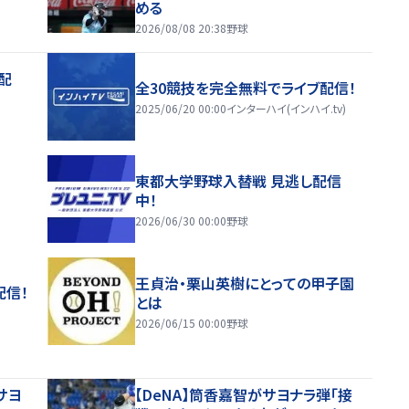
める
2026/08/08 20:38
野球
配
全30競技を完全無料でライブ配信！
2025/06/20 00:00
インターハイ(インハイ.tv)
東都大学野球入替戦 見逃し配信
中！
2026/06/30 00:00
野球
王貞治・栗山英樹にとっての甲子園
配信！
とは
2026/06/15 00:00
野球
サヨ
【DeNA】筒香嘉智がサヨナラ弾「接