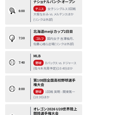
ナショナルバンク・オープン
テニス
女子シングルス3回戦
6:00
大坂なおみ vs. メルテンスほか
(リンクは外部)
北海道meiji カップ2日目
7:30
ゴルフ
国内女子 吉澤柚月、
佐藤心結ら出場(リンクは外部)
MLB
7:40
野球
Dバックス vs. ドジャース
(佐々木先発予定)(10:40)ほか
第108回全国高校野球選手
権大会
8:00
野球
1回戦 英明 - 関東第一
(18:30)ほか
オレゴン2026 U20世界陸上
競技選手権大会