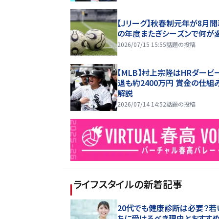
【Jリーグ】秋春制元年が8月開
の年度またぎシーズンで何が
2026/07/15 15:55
話題の投稿
【MLB】村上宗隆はHRダービ
退も約2400万円 賞金の仕組
解説
2026/07/14 14:52
話題の投稿
ライフスタイル
の新着記事
20代でも健康診断は必要？若
ちに受けるべき理由とおすす