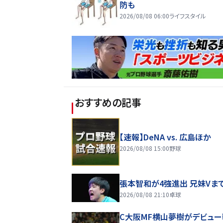
防も
2026/08/08 06:00
ライフスタイル
おすすめの記事
【速報】DeNA vs. 広島ほか
2026/08/08 15:00
野球
張本智和が4強進出 兄妹Vま
2026/08/08 21:10
卓球
C大阪MF横山夢樹がデビュー