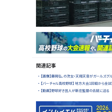
関連記事
【画像】藤岡弘、の次女・天翔天音がガールズグ
【バーチャル高校野球】 地方大会1回戦から全試
【動画】野球好き芸人が新庄監督の去就に迫る