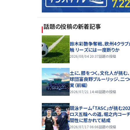
話題の投稿
の新着記事
鈴木彩艶争奪戦、欧州4クラブ
触 リーズには一度断りか
2026/08/04 20:37
話題の投稿
土に、膝をつく。文化人が挑む
球団――富良野ブルーリッジ、二
実（前編）
2026/07/21 14:48
話題の投稿
競泳チーム「TASC」が挑む20
ロス五輪への道。堀之内コー
間性に惹かれて結成
2026/07/17 06:06
話題の投稿