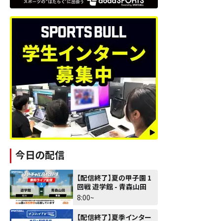
今日の配信
【配信終了】夏の甲子園 1
回戦 遊学館 - 青森山田
8:00~
【配信終了】夏季インター