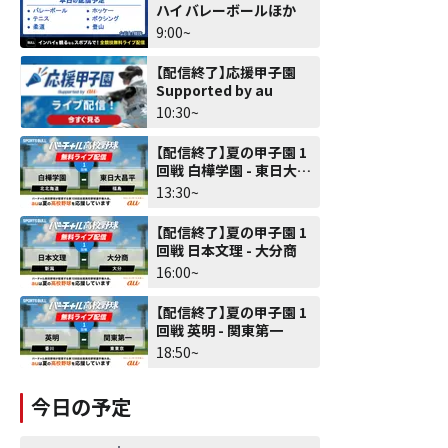
ハイ バレーボールほか
9:00~
【配信終了】応援甲子園
Supported by au
10:30~
【配信終了】夏の甲子園 1
回戦 白樺学園 - 東日大昌
平
13:30~
【配信終了】夏の甲子園 1
回戦 日本文理 - 大分商
16:00~
【配信終了】夏の甲子園 1
回戦 英明 - 関東第一
18:50~
今日の予定