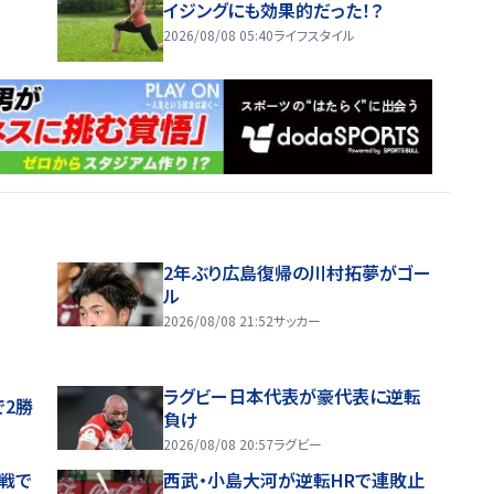
イジングにも効果的だった！？
2026/08/08 05:40
ライフスタイル
2年ぶり広島復帰の川村拓夢がゴー
ル
2026/08/08 21:52
サッカー
ラグビー日本代表が豪代表に逆転
で2勝
負け
2026/08/08 20:57
ラグビー
戦で
西武・小島大河が逆転HRで連敗止