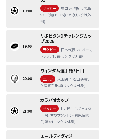
サッカー
福岡 vs. 神戸、広島
19:00
vs. 千葉(19:15)ほか(リンクは外
部)
リポビタンDチャレンジカッ
プ2026
19:05
ラグビー
日本代表 vs. オース
トラリア代表(リンクは外部)
ウィンダム選手権3日目
20:00
ゴルフ
米国男子 松山英樹、
久常涼ら出場(リンクは外部)
カラバオカップ
サッカー
1回戦 コルチェスタ
21:00
ー vs. サウサンプトン(菅原由勢
ら)ほか(リンクは外部)
エールディヴィジ