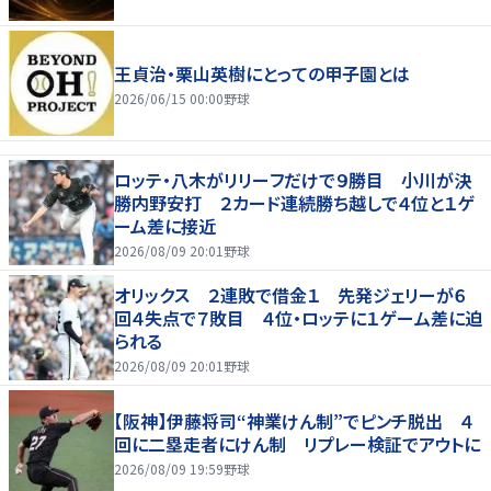
王貞治・栗山英樹にとっての甲子園とは
2026/06/15 00:00
野球
ロッテ・八木がリリーフだけで９勝目 小川が決
勝内野安打 ２カード連続勝ち越しで４位と１ゲ
ーム差に接近
2026/08/09 20:01
野球
オリックス ２連敗で借金１ 先発ジェリーが６
回４失点で７敗目 ４位・ロッテに１ゲーム差に迫
られる
2026/08/09 20:01
野球
【阪神】伊藤将司“神業けん制”でピンチ脱出 ４
回に二塁走者にけん制 リプレー検証でアウトに
2026/08/09 19:59
野球