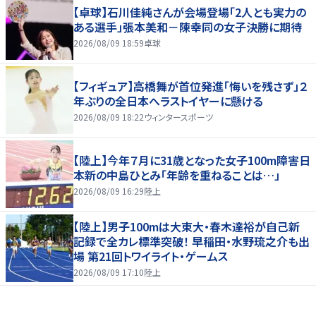
【卓球】石川佳純さんが会場登場「2人とも実力の
ある選手」張本美和－陳幸同の女子決勝に期待
2026/08/09 18:59
卓球
【フィギュア】高橋舞が首位発進「悔いを残さず」２
年ぶりの全日本へラストイヤーに懸ける
2026/08/09 18:22
ウィンタースポーツ
【陸上】今年７月に31歳となった女子100m障害日
本新の中島ひとみ「年齢を重ねることは…」
2026/08/09 16:29
陸上
【陸上】男子100mは大東大・春木達裕が自己新
記録で全カレ標準突破！ 早稲田・水野琉之介も出
場 第21回トワイライト・ゲームス
2026/08/09 17:10
陸上