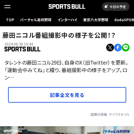
今日の予定
TOP
バーチャル高校野球
インターハイ
東京六大学野球
dodaSPO
（新しいタブ
藤田ニコル番組撮影中の様子を公開！？
2024.06.30 10:43
タレントの藤田ニコル29日、自身のX（旧Twitter）を更新。
「運動会中みてね」と綴り、番組撮影中の様子をアップ。ロ
ン…
記事全文を見る
話題の投稿
ライフスタイル