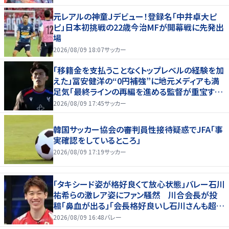
元レアルの神童Ｊデビュー！登録名「中井卓大ピ
ピ」日本初挑戦の22歳今治MFが開幕戦に先発出
場
2026/08/09 18:07
サッカー
「移籍金を支払うことなくトップレベルの経験を加
えた」冨安健洋の“0円補強”に地元メディアも満
足気「最終ラインの再編を進める監督が重宝する
柔軟性を備えている」
2026/08/09 17:45
サッカー
韓国サッカー協会の審判員性接待疑惑でJFA「事
実確認をしているところ」
2026/08/09 17:19
サッカー
「タキシード姿が格好良くて放心状態」バレー石川
祐希らの激レア姿にファン騒然 川合会長が投
稿「鼻血が出る」「会長格好良いし石川さんも超格
好いい」
2026/08/09 16:48
バレー