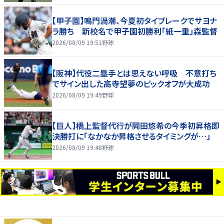
【甲子園】鳴門渦潮、今夏初タイブレークでサヨナ
ラ勝ち 新校名で甲子園初勝利「紙一重」森監督
2026/08/09 19:51
野球
【阪神】代役二塁手とは思えない呼吸 不意打ち
でサイン出した高寺望夢のピックオフが大成功
2026/08/09 19:49
野球
【巨人】橋上監督代行が岡田悠希の今季初昇格即
決勝打に「なかなか昇格させるタイミングが…」
2026/08/09 19:48
野球