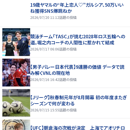
19歳ヤマルの“年上恋人♡”ガルシア、50万いい
ね獲得SNS爆跳ねか
2026/07/20 11:12
話題の投稿
競泳チーム「TASC」が挑む2028年ロス五輪への
道。堀之内コーチの人間性に惹かれて結成
2026/07/17 06:06
話題の投稿
【男子バレー日本代表】9連勝の価値 データで読
み解くVNLの現在地
2026/07/16 16:42
話題の投稿
【Jリーグ】秋春制元年が8月開幕 初の年度またぎ
シーズンで何が変わる
2026/07/15 15:55
話題の投稿
【UFC】朝倉海の次戦が決定 上海でアオリチロ