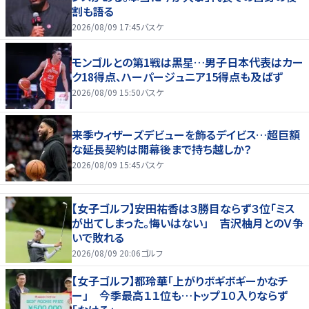
割も語る
2026/08/09 17:45
バスケ
モンゴルとの第1戦は黒星…男子日本代表はカー
ク18得点、ハーパージュニア15得点も及ばず
2026/08/09 15:50
バスケ
来季ウィザーズデビューを飾るデイビス…超巨額
な延長契約は開幕後まで持ち越しか？
2026/08/09 15:45
バスケ
【女子ゴルフ】安田祐香は３勝目ならず３位「ミス
が出てしまった。悔いはない」 吉沢柚月とのＶ争
いで敗れる
2026/08/09 20:06
ゴルフ
【女子ゴルフ】都玲華「上がりボギボギーかなチ
ー」 今季最高１１位も…トップ１０入りならず