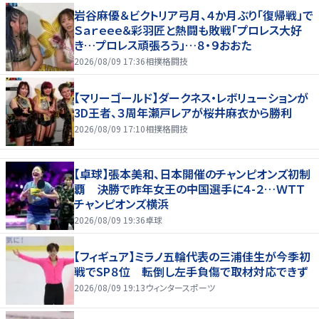
岩谷麻優＆ビクトリア弓月、４か月ぶり「復帰戦」で
Ｓａｒｅｅｅ＆彩羽匠と熱闘も敗戦「プロレス大好
き…プロレス頑張ろう」…８・９おおた
2026/08/09 17:36
相撲格闘技
【マリーゴールド】ダークネス・レボリューションが
3D王者、３周年瀬戸レアが桜井麻衣から勝利
2026/08/09 17:10
相撲格闘技
【卓球】張本美和、日本開催のチャンピオンズ初制
覇 決勝で昨年女王の中国選手に４-２…ＷＴＴ
チャンピオンズ横浜
2026/08/09 19:36
卓球
【フィギュア】ミラノ五輪代表の三浦佳生が今季初
戦でSP８位 転倒し左手負傷で取材対応できず
2026/08/09 19:13
ウィンタースポーツ