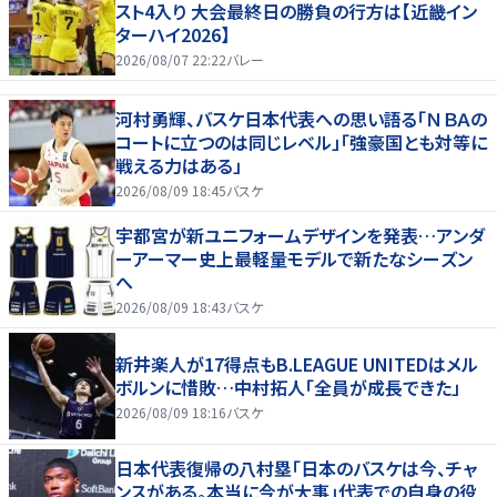
スト4入り 大会最終日の勝負の行方は【近畿イン
ターハイ2026】
2026/08/07 22:22
バレー
河村勇輝、バスケ日本代表への思い語る「ＮＢＡの
コートに立つのは同じレベル」「強豪国とも対等に
戦える力はある」
2026/08/09 18:45
バスケ
宇都宮が新ユニフォームデザインを発表…アンダ
ーアーマー史上最軽量モデルで新たなシーズン
へ
2026/08/09 18:43
バスケ
新井楽人が17得点もB.LEAGUE UNITEDはメル
ボルンに惜敗…中村拓人「全員が成長できた」
2026/08/09 18:16
バスケ
日本代表復帰の八村塁「日本のバスケは今、チャ
ンスがある。本当に今が大事」代表での自身の役