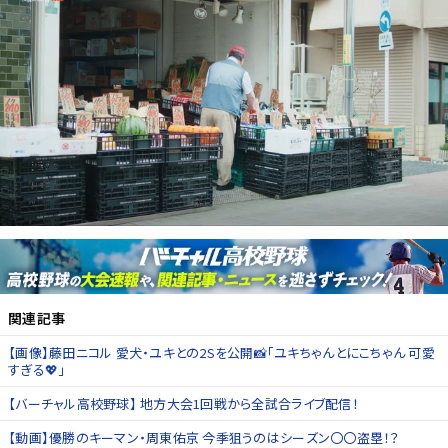
関連記事
【画像】藤田ニコル 愛犬・ユキとの2Sを公開📸「ユキちゃんとにこちゃん 可愛
すぎる💖」
【バーチャル高校野球】 地方大会1回戦から全試合ライブ配信！
【動画】優勝のキーマン・周東佑京 今季狙うのはシーズン〇〇盗塁！？