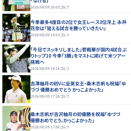
「なける」
2026/08/09 20:03
ゴルフ
今季最多4度目の2位で女王レース3位浮上 永井
花奈は「狙える試合を勝っていきたい」
2026/08/09 19:03
ゴルフ
「今日でスッキリしました」菅楓華が国内4試合ぶ
りトップ10 今季「3勝」をマストに掲げて米ツアー
挑戦へ
2026/08/09 18:16
ゴルフ
吉澤柚月の初Vに全英女王・桑木志帆も祝福「ゆ
づづ 優勝おめでとう かっこよかった」
2026/08/09 17:26
ゴルフ
桑木志帆が吉沢柚月の初優勝を祝福「ゆづづ
優勝おめでとう。かっこよかった」
2026/08/09 17:08
ゴルフ