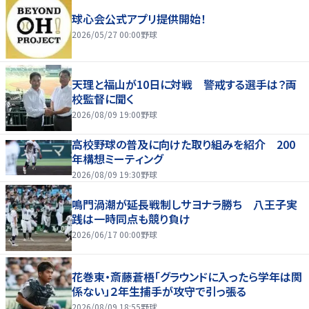
球心会公式アプリ提供開始！
2026/05/27 00:00
野球
天理と福山が10日に対戦 警戒する選手は？両
校監督に聞く
2026/08/09 19:00
野球
高校野球の普及に向けた取り組みを紹介 200
年構想ミーティング
2026/08/09 19:30
野球
鳴門渦潮が延長戦制しサヨナラ勝ち 八王子実
践は一時同点も競り負け
2026/06/17 00:00
野球
花巻東・斎藤蒼梧「グラウンドに入ったら学年は関
係ない」２年生捕手が攻守で引っ張る
2026/08/09 18:55
野球