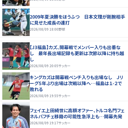
2009年夏決勝をほうふつ 日本文理が剛腕相手
に見せた成長の連打
2026/08/09 18:00
野球
【J3福島】カズ、開幕戦でメンバー入りも出番な
し 最年長出場記録も更新は次節以降に持ち越
し
2026/08/09 20:05
サッカー
キングカズは開幕戦ベンチ入りも出場なし Ｊリ
ーグ５年ぶり出場は次戦以降へ…福島は１-２で
敗れる
2026/08/09 19:55
サッカー
フェイエ上田綺世に高額オファー、トルコ名門フェ
ネルバフチェ移籍の可能性急浮上も…開幕先発
2026/08/09 19:17
サッカー