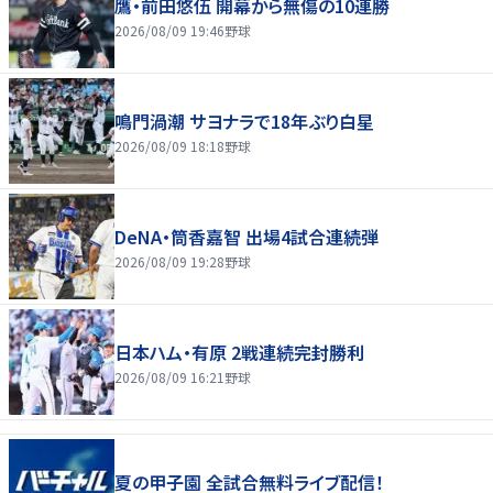
鷹・前田悠伍 開幕から無傷の10連勝
2026/08/09 19:46
野球
鳴門渦潮 サヨナラで18年ぶり白星
2026/08/09 18:18
野球
DeNA・筒香嘉智 出場4試合連続弾
2026/08/09 19:28
野球
日本ハム・有原 2戦連続完封勝利
2026/08/09 16:21
野球
夏の甲子園 全試合無料ライブ配信！