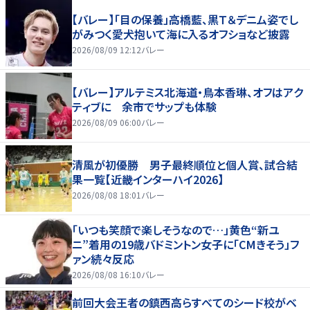
【バレー】「目の保養」高橋藍、黒Ｔ＆デニム姿でし
がみつく愛犬抱いて海に入るオフショなど披露
2026/08/09 12:12
バレー
【バレー】アルテミス北海道・鳥本香琳、オフはアク
ティブに 余市でサップも体験
2026/08/09 06:00
バレー
清風が初優勝 男子最終順位と個人賞、試合結
果一覧【近畿インターハイ2026】
2026/08/08 18:01
バレー
「いつも笑顔で楽しそうなので…」黄色“新ユ
ニ”着用の19歳バドミントン女子に「CMきそう」フ
ァン続々反応
2026/08/08 16:10
バレー
前回大会王者の鎮西高らすべてのシード校がベ