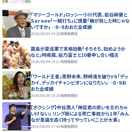
「マリーゴールド」ロッシー小川代表、岩谷麻優と
Ｓａｒｅｅｅ「一騎打ち」に慎重「機が熟した時じゃな
いですか」…８・９おおた全成績
2026/08/09 19:28
相撲格闘技
霧島が夏巡業で本格始動「そろそろ、始めようか
なと」時疾風、伯乃富士と10番申し合い稽古
2026/08/09 19:11
相撲格闘技
「ワールド王者」青野未来、野崎渚を破りＶ６「デッ
カイ、デッカイチャンピオンになりたい」…８・９お
おた全成績
2026/08/09 18:26
相撲格闘技
【ボクシング】中谷潤人「神足君の思いを忘れちゃ
いけない」 リング禍による死亡事故から１年「みん
なが意識を高く持ってやっていくことが大事」
2026/08/09 17:46
相撲格闘技