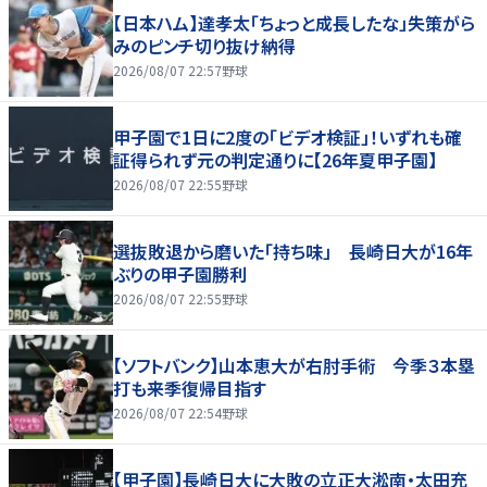
【日本ハム】達孝太「ちょっと成長したな」失策がら
みのピンチ切り抜け納得
2026/08/07 22:57
野球
甲子園で1日に2度の「ビデオ検証」！いずれも確
証得られず元の判定通りに【26年夏甲子園】
2026/08/07 22:55
野球
選抜敗退から磨いた「持ち味」 長崎日大が16年
ぶりの甲子園勝利
2026/08/07 22:55
野球
【ソフトバンク】山本恵大が右肘手術 今季３本塁
打も来季復帰目指す
2026/08/07 22:54
野球
【甲子園】長崎日大に大敗の立正大淞南・太田充