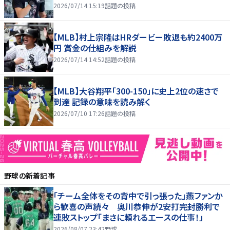
2026/07/14 15:19
話題の投稿
【MLB】村上宗隆はHRダービー敗退も約2400万
円 賞金の仕組みを解説
2026/07/14 14:52
話題の投稿
【MLB】大谷翔平「300-150」に史上2位の速さで
到達 記録の意味を読み解く
2026/07/10 17:26
話題の投稿
野球
の新着記事
「チーム全体をその背中で引っ張った」燕ファンか
ら歓喜の声続々 奥川恭伸が2安打完封勝利で
連敗ストップ「まさに頼れるエースの仕事！」
2026/08/07 23:42
野球