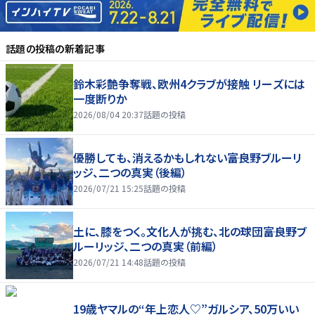
話題の投稿
の新着記事
鈴木彩艶争奪戦、欧州4クラブが接触 リーズには
一度断りか
2026/08/04 20:37
話題の投稿
優勝しても、消えるかもしれない――富良野ブルーリ
ッジ、二つの真実（後編）
2026/07/21 15:25
話題の投稿
土に、膝をつく。文化人が挑む、北の球団――富良野ブ
ルーリッジ、二つの真実（前編）
2026/07/21 14:48
話題の投稿
19歳ヤマルの“年上恋人♡”ガルシア、50万いい