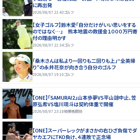
に再出発
2026/08/07 21:43
ゴルフ
【女子ゴルフ】鈴木愛「自分だけがいい思いをする
のではなく…」 熊本地震の救援金１０００万円寄
付の理由明かす
2026/08/07 21:34
ゴルフ
「桑木さんは私より一回りも二回りも上」“全英帰
り”の永井花奈が向き合う自分のゴルフ
2026/08/07 19:10
ゴルフ
【ONE】「SAMURAI2」山本歩夢VS平山諒中止、笠
原弘希VS塩川琉斗は契約体重で開催
2026/08/07 23:18
相撲格闘技
【ONE】スーパーレックがまさかの右ひざ負傷でダ
ヤカエフにTKO負け、４連敗で正念場