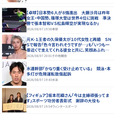
【卓球】日本勢６人が８強進出 大藤沙月は昨年
女王・中国勢、篠塚大登は世界４位に挑戦 準決
勝で張本智和ＶＳ松島輝空が実現なるか」
2026/08/07 19:58
卓球
元Ｋ-１王者の久保優太が１０代女性と再婚 ＳＮ
Ｓで報告「色々言われそうですが…」も「いつも一
番近くで支えてくれる彼女と共に、笑顔あふれる
家庭を築いていきたい」
2026/08/07 20:01
その他競技
水連幹部「かなり重く受け止めている」 競泳・本
多灯が危険運転致傷起訴
2026/08/07 19:43
水泳
【フィギュア】坂本花織さん「今は主婦頑張ってま
す」スポーツ功労者表彰式 謝辞の大役も
2026/08/07 19:54
ウィンタースポーツ