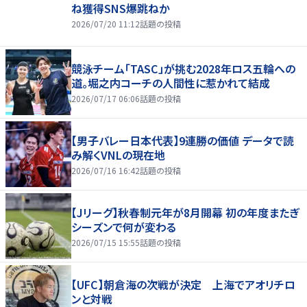
ね獲得SNS爆跳ねか
2026/07/20 11:12
話題の投稿
競泳チーム「TASC」が挑む2028年ロス五輪への
道。堀之内コーチの人間性に惹かれて結成
2026/07/17 06:06
話題の投稿
【男子バレー日本代表】9連勝の価値 データで読
み解くVNLの現在地
2026/07/16 16:42
話題の投稿
【Jリーグ】秋春制元年が8月開幕 初の年度またぎ
シーズンで何が変わる
2026/07/15 15:55
話題の投稿
【UFC】朝倉海の次戦が決定 上海でアオリチロ
ンと対戦