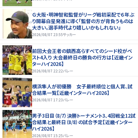
Ｇ大阪・明神智和監督がリーグ戦初采配で６年ぶ
り開幕白星発進に導く「監督の方が背負うものは
大きい。選手時代より嬉しいかもしれない」
2026/08/07 23:55
サッカー
前回大会王者の鎮西高らすべてのシード校がベ
スト4入り 大会最終日の勝負の行方は【近畿イン
ターハイ2026】
2026/08/07 22:22
バレー
横浜隼人が初優勝 女子最終順位と個人賞、試
合結果一覧【近畿インターハイ2026】
2026/08/07 17:23
バレー
男子3日目（8/7）決勝トーナメント3、4回戦全12試
合結果と最終日（8/8）の試合予定【近畿インター
ハイ2026】
2026/08/07 15:25
バレー