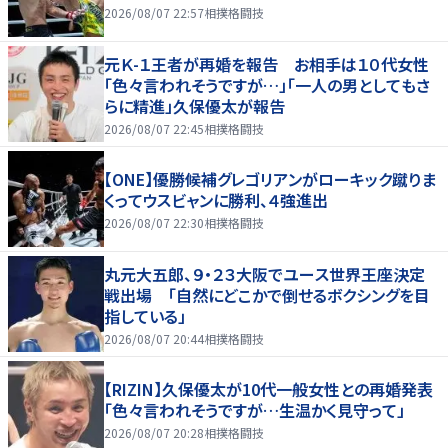
2026/08/07 22:57
相撲格闘技
元Ｋ-１王者が再婚を報告 お相手は１０代女性
「色々言われそうですが…」「一人の男としてもさ
らに精進」久保優太が報告
2026/08/07 22:45
相撲格闘技
【ONE】優勝候補グレゴリアンがローキック蹴りま
くってウスビャンに勝利、４強進出
2026/08/07 22:30
相撲格闘技
丸元大五郎、９・２３大阪でユース世界王座決定
戦出場 「自然にどこかで倒せるボクシングを目
指している」
2026/08/07 20:44
相撲格闘技
【RIZIN】久保優太が10代一般女性との再婚発表
「色々言われそうですが…生温かく見守って」
2026/08/07 20:28
相撲格闘技