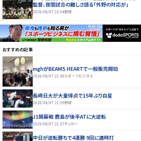
監督、夜間試合の難しさ語る「外野の対応が」
2026/08/07 22:54
野球
おすすめの記事
mghがBEAMS HEARTで一般販売開始
2026/08/07 21:38
スポーツビジネス
長崎日大が大量得点で15年ぶり白星
2026/08/07 21:29
野球
J1開幕戦 鹿島が後半ATに大逆転
2026/08/07 21:37
サッカー
中日が逆転勝ちで4連勝 9回に適時打