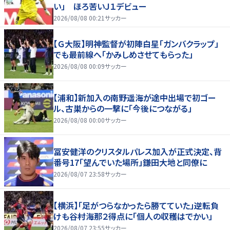
い」 ほろ苦いＪ１デビュー
2026/08/08 00:21
サッカー
【Ｇ大阪】明神監督が初陣白星「ガンバクラップ」
でも最前線へ「かみしめさせてもらった」
2026/08/08 00:09
サッカー
【浦和】新加入の南野遥海が途中出場で初ゴー
ル、古巣からの一撃に「今後につながる」
2026/08/08 00:00
サッカー
冨安健洋のクリスタルパレス加入が正式決定、背
番号17「望んでいた場所」鎌田大地と同僚に
2026/08/07 23:58
サッカー
【横浜】「足がつらなかったら勝てていた」逆転負
けも谷村海那２得点に「個人の収穫はでかい」
2026/08/07 23:55
サッカー