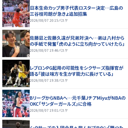
日本生命カップ男子代表ロスター決定…広島の
三谷桂司朗が急きょ追加招集
2026/08/07 20:15
バスケ
佐藤凪と佐藤久遠が兄弟対決へ…弟は八村から
の手紙で発奮「虎のように立ち向かっていけたら」
2026/08/07 19:46
バスケ
レブロンPG起用の可能性をシクサーズ指揮官が
語る「彼は味方を生かす能力に長けている」
2026/08/07 19:38
バスケ
BリーグからNBAへ…元千葉JチアMiyuがNBAの
OKC「サンダーガールズ」に合格
2026/08/07 19:01
バスケ
シクサーズの入団会見へ臨んだブラウン「勝つた