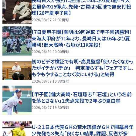
会最多の15得点、先発・古賀は5回まで無安打投
球【26年夏甲子園】
2026/08/07 21:31
野球
【7日夏甲子園】有明は9回逆転で甲子園初勝利！
東海大甲府が11年ぶり、長崎日大は16年ぶり夏
勝利！健大高崎・石垣が11K完投！
2026/06/30 00:00
野球
初のビデオ検証で有明・高見監督「使いたくなかっ
たがイチかバチか」 判定覆らずも「フェアですし、
もやもやすることなく次にいける」と納得
2026/08/07 19:38
野球
【甲子園】健大高崎・石垣聡志「『石垣』という名前
を落とさない」１失点完投で２年ぶり夏白星
2026/08/07 19:30
野球
Ｕ-２１日本代表ＧＫの荒木琉偉がＧＫで開幕最年
少先発も３失点「良くない結果。課題、反省が多