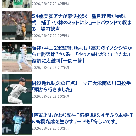
2026/08/07 23:42
野球
５４歳美脚アナが豪快投球 望月理恵が始球
式 捕手・小林のミットにショートバウンドで収ま
る 場内歓声
2026/08/07 23:32
野球
阪神・平田２軍監督、嶋村は「高知のイノシシやか
ら」“勝男節”さく裂 「やっと感じが出てきたね」
復調に太鼓判【一問一答】
2026/08/07 23:27
野球
併殺免れ執念の打点1 立正大淞南の川口投手
「頭から行きました」
2026/08/07 23:10
野球
【西武】“おかわり塾生”柘植世那、４年ぶり本塁打
＆高橋光成を生かすリードも「悔しいです」
2026/08/07 23:09
野球