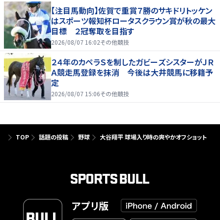
【注目馬動向】佐賀で重賞７勝のサキドリトッケン
はスポーツ報知杯ロータスクラウン賞が秋の最大
目標 ２冠奪取を目指す
2026/08/07 16:02
その他競技
２４年のカペラＳを制したガビーズシスターがＪＲ
Ａ競走馬登録を抹消 今後は大井競馬に移籍予
定
2026/08/07 15:06
その他競技
TOP
話題の投稿
野球
大谷翔平 球場入り時の爽やかオフショット
アプリ版