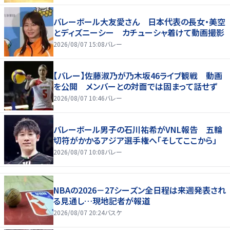
バレーボール大友愛さん 日本代表の長女・美空
とディズニーシー カチューシャ着けて動画撮影
2026/08/07 15:08
バレー
【バレー】佐藤淑乃が乃木坂46ライブ観戦 動画
を公開 メンバーとの対面では固まって話せず
2026/08/07 10:46
バレー
バレーボール男子の石川祐希がVNL報告 五輪
切符がかかるアジア選手権へ「そしてここから」
2026/08/07 10:08
バレー
NBAの2026－27シーズン全日程は来週発表され
る見通し…現地記者が報道
2026/08/07 20:24
バスケ