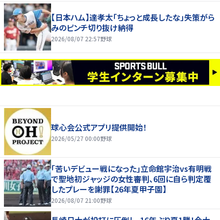
【日本ハム】達孝太「ちょっと成長したな」失策がら
みのピンチ切り抜け納得
2026/08/07 22:57
野球
球心会公式アプリ提供開始！
2026/05/27 00:00
野球
｢苦いデビュー戦になった｣立命館宇治vs有明戦
で聖地初ジャッジの女性審判、6回に自ら判定覆
したプレーを謝罪【26年夏甲子園】
2026/08/07 21:00
野球
長崎日大が投打に圧倒し、16年ぶり夏1勝！今大