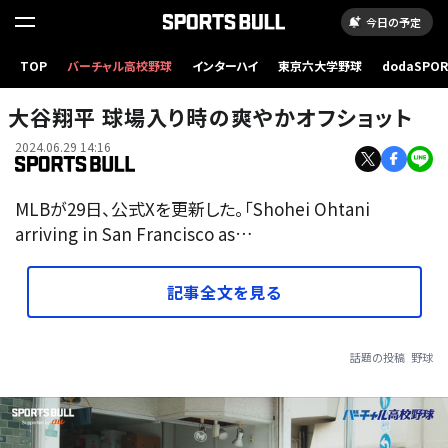
今日の予定
TOP
バーチャル高校野球
インターハイ
東京六大学野球
dodaSPO
（新しいタブ
大谷翔平 球場入り時の爽やかオフショット
2024.06.29 14:16
MLBが29日、公式Xを更新した。「Shohei Ohtani
arriving in San Francisco as…
記事全文を見る
話題の投稿
野球