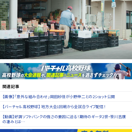
関連記事
【画像】「意外な組み合わせ」岡田紗佳が小野伸二との2ショット公開
【バーチャル高校野球】 地方大会1回戦から全試合ライブ配信！
【動画】好調ソフトバンクの強さの要因に迫る！期待のギータ2世・笹川吉康
の凄みとは…