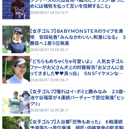
めには犠牲を払って互いを信頼すること」
2026/08/07 18:33
バスケ
【女子ゴルフ】ＢＡＢＹＭＯＮＳＴＥＲのライブを満
喫 安田祐香「みんなかわいい。刺激になる」 ３
勝目へ１差５位発進
2026/08/07 23:10
ゴルフ
「どちらもめちゃくちゃ可愛いよ」 人気女子ゴル
ファーがお父さん犬との対面報告「お父さんに会
ってきました♥♥真っ白」 ＳＮＳ「イケメンなお
父さん」「白戸家入りするんですか？」
2026/08/07 23:08
ゴルフ
【女子ゴルフ】憧れはイ・ボミと勝みなみ ２３歳・
池ケ谷瑠菜が４連続バーディーで首位発進「ビッ
クリ」
2026/08/07 22:39
ゴルフ
【女子ゴルフ】入谷響「恐怖もあった」 ６戦連続
予選落ち→首位発進 師匠・中嶋常幸の助言胸