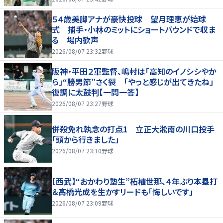
５４歳美脚アナが豪快投球 望月理恵が始球
式 捕手・小林のミットにショートバウンドで収ま
る 場内歓声
2026/08/07 23:32
野球
阪神・平田２軍監督、嶋村は「高知のイノシシやか
ら」“勝男節”さく裂 「やっと感じが出てきたね」
復調に太鼓判【一問一答】
2026/08/07 23:27
野球
併殺免れ執念の打点1 立正大淞南の川口投手
「頭から行きました」
2026/08/07 23:10
野球
【西武】“おかわり塾生”柘植世那、４年ぶり本塁打
＆高橋光成を生かすリードも「悔しいです」
2026/08/07 23:09
野球