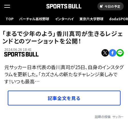
今日の予定
TOP
バーチャル高校野球
インターハイ
東京六大学野球
dodaSPO
（新しいタブ
「まるで少年のよう」香川真司が生きるレジェ
ンドとのツーショットを公開！
2024.06.26 18:41
元サッカー日本代表の香川真司が25日、自身のインスタグ
ラムを更新した。「カズさんの新たなチャレンジ楽しみで
す！いつも最高…
記事全文を見る
話題の投稿
サッカー