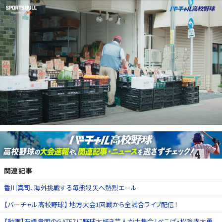
関連記事
香川真司、海外挑戦する毎熊晟矢へ熱烈エール
【バーチャル高校野球】 地方大会1回戦から全試合ライブ配信！
【動画】石橋貴明のGATE7に野球大好き芸人が大集合！ぺこぱ・松陰寺太勇