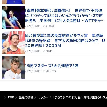
【卓球】張本美和、決勝進出！ 世界６位・王芸迪
に「どうやって戦えばいいんだろう」から４-２で逆
転勝ち 中国選手に今大会２勝目…ＷＴＴチャン
ピオンズ横浜
2026/08/09 12:41
卓球
仙台育英高２年の長森結愛が５位入賞 高校歴
代６位の好記録 青学大の芦田和佳は２０位 Ｕ
２０世界陸上３０００Ｍ
2026/08/09 12:28
陸上
19歳 マスターズ3大会連続で8強
2026/08/09 12:50
テニス
TOP
話題の投稿
サッカー
「まるで少年のよう」香川真司が生きるレジ