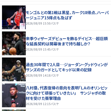
モンゴルとの第1戦は黒星、カーク18得点、ハーパ
ージュニア15得点も及ばず
2026/08/09 15:50
バスケ
来季ウィザーズデビューを飾るデイビス…超巨額
な延長契約は開幕後まで持ち越しか？
2026/08/09 15:45
バスケ
過去30年間で2人目…ジョーダン・グッドウィンが
サンズのガードとしてキッド以来の記録
2026/08/09 14:18
バスケ
八村塁、代表復帰の意向を表明「ＬＡのオリンピッ
クに向けて頑張っていきたい」 サンジャポの取
材を受けた衝撃理由
2026/08/09 12:15
バスケ