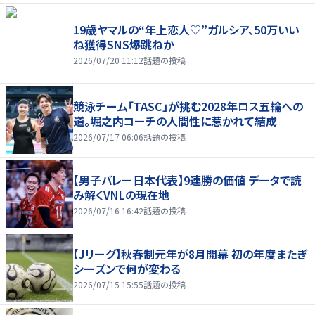
19歳ヤマルの“年上恋人♡”ガルシア、50万いい
ね獲得SNS爆跳ねか
2026/07/20 11:12
話題の投稿
競泳チーム「TASC」が挑む2028年ロス五輪への
道。堀之内コーチの人間性に惹かれて結成
2026/07/17 06:06
話題の投稿
【男子バレー日本代表】9連勝の価値 データで読
み解くVNLの現在地
2026/07/16 16:42
話題の投稿
【Jリーグ】秋春制元年が8月開幕 初の年度またぎ
シーズンで何が変わる
2026/07/15 15:55
話題の投稿