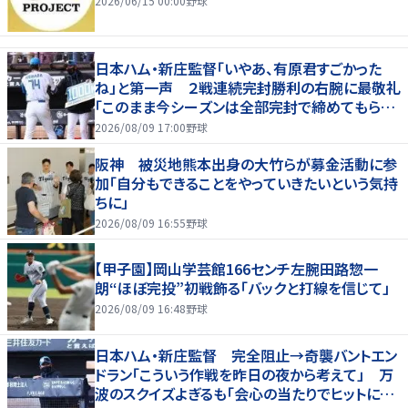
2026/06/15 00:00
野球
日本ハム・新庄監督「いやあ、有原君すごかった
ね」と第一声 ２戦連続完封勝利の右腕に最敬礼
「このまま今シーズンは全部完封で締めてもらっ
て（笑）」
2026/08/09 17:00
野球
阪神 被災地熊本出身の大竹らが募金活動に参
加「自分もできることをやっていきたいという気持
ちに」
2026/08/09 16:55
野球
【甲子園】岡山学芸館166センチ左腕田路惣一
朗“ほぼ完投”初戦飾る「バックと打線を信じて」
2026/08/09 16:48
野球
日本ハム・新庄監督 完全阻止→奇襲バントエン
ドラン「こういう作戦を昨日の夜から考えて」 万
波のスクイズよぎるも「会心の当たりでヒットにし