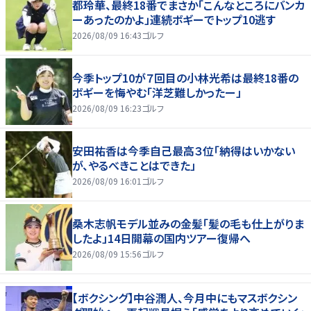
都玲華、最終18番でまさか「こんなところにバンカ
ーあったのかよ」連続ボギーでトップ10逃す
2026/08/09 16:43
ゴルフ
今季トップ10が７回目の小林光希は最終18番の
ボギーを悔やむ「洋芝難しかったー」
2026/08/09 16:23
ゴルフ
安田祐香は今季自己最高３位「納得はいかない
が、やるべきことはできた」
2026/08/09 16:01
ゴルフ
桑木志帆モデル並みの金髪「髪の毛も仕上がりま
したよ」14日開幕の国内ツアー復帰へ
2026/08/09 15:56
ゴルフ
【ボクシング】中谷潤人、今月中にもマスボクシン