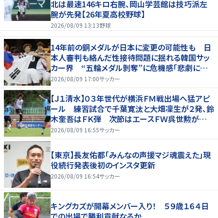
北は最速146キロ右腕、岡山学芸館は技巧派左
腕が先発【26年夏高校野球】
2026/08/09 13:13
野球
14年前の銅メダルが日本に変更の可能性も 日
本人審判も絡んだ性接待問題に揺れる韓国サッ
カー界 “五輪メダル剝奪”に危機感「悲劇に見
舞われる」
2026/08/09 17:00
サッカー
【Ｊ１清水】０３年世代が横浜ＦＭ戦出場へ猛アピ
ール 練習試合で千葉寛汰と大畑凜生が２発、鈴
木奎吾はＦＫ弾 次節はエースＦＷ呉世勲が出
場停止
2026/08/09 16:55
サッカー
【東京】長友佑都「みんなの声援マジ魂震えた」現
役続行発表後初のインスタ更新
2026/08/09 16:54
サッカー
キングカズが開幕メンバー入り！ ５９歳１６４日
での出場で勝利貢献なるか