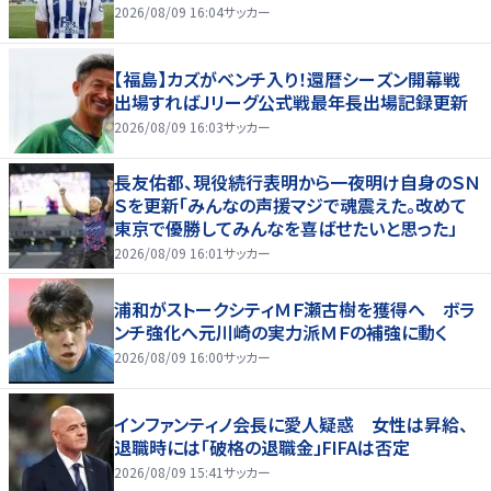
2026/08/09 16:04
サッカー
【福島】カズがベンチ入り！還暦シーズン開幕戦
出場すればＪリーグ公式戦最年長出場記録更新
2026/08/09 16:03
サッカー
長友佑都、現役続行表明から一夜明け自身のＳＮ
Ｓを更新「みんなの声援マジで魂震えた。改めて
東京で優勝してみんなを喜ばせたいと思った」
2026/08/09 16:01
サッカー
浦和がストークシティＭＦ瀬古樹を獲得へ ボラ
ンチ強化へ元川崎の実力派ＭＦの補強に動く
2026/08/09 16:00
サッカー
インファンティノ会長に愛人疑惑 女性は昇給、
退職時には「破格の退職金」FIFAは否定
2026/08/09 15:41
サッカー