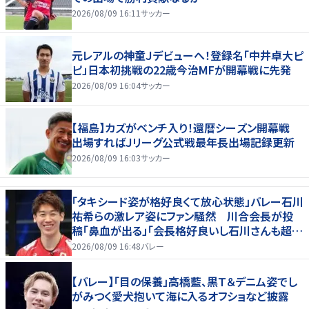
2026/08/09 16:11
サッカー
元レアルの神童Ｊデビューへ！登録名「中井卓大ピ
ピ」日本初挑戦の22歳今治MFが開幕戦に先発
2026/08/09 16:04
サッカー
【福島】カズがベンチ入り！還暦シーズン開幕戦
出場すればＪリーグ公式戦最年長出場記録更新
2026/08/09 16:03
サッカー
「タキシード姿が格好良くて放心状態」バレー石川
祐希らの激レア姿にファン騒然 川合会長が投
稿「鼻血が出る」「会長格好良いし石川さんも超格
好いい」
2026/08/09 16:48
バレー
【バレー】「目の保養」高橋藍、黒Ｔ＆デニム姿でし
がみつく愛犬抱いて海に入るオフショなど披露