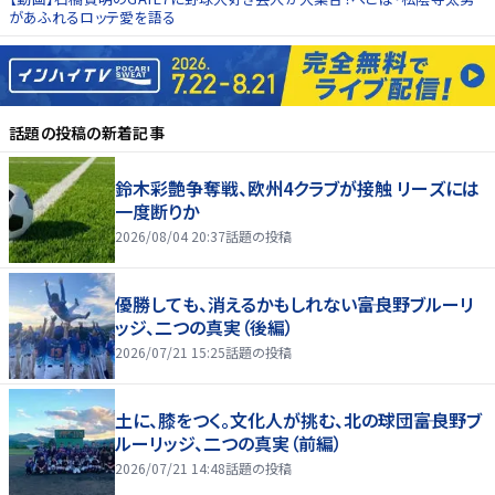
があふれるロッテ愛を語る
話題の投稿
の新着記事
鈴木彩艶争奪戦、欧州4クラブが接触 リーズには
一度断りか
2026/08/04 20:37
話題の投稿
優勝しても、消えるかもしれない――富良野ブルーリ
ッジ、二つの真実（後編）
2026/07/21 15:25
話題の投稿
土に、膝をつく。文化人が挑む、北の球団――富良野ブ
ルーリッジ、二つの真実（前編）
2026/07/21 14:48
話題の投稿