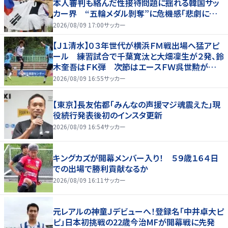
本人審判も絡んだ性接待問題に揺れる韓国サッ
カー界 “五輪メダル剝奪”に危機感「悲劇に見
舞われる」
2026/08/09 17:00
サッカー
【Ｊ１清水】０３年世代が横浜ＦＭ戦出場へ猛アピ
ール 練習試合で千葉寛汰と大畑凜生が２発、鈴
木奎吾はＦＫ弾 次節はエースＦＷ呉世勲が出
場停止
2026/08/09 16:55
サッカー
【東京】長友佑都「みんなの声援マジ魂震えた」現
役続行発表後初のインスタ更新
2026/08/09 16:54
サッカー
キングカズが開幕メンバー入り！ ５９歳１６４日
での出場で勝利貢献なるか
2026/08/09 16:11
サッカー
元レアルの神童Ｊデビューへ！登録名「中井卓大ピ
ピ」日本初挑戦の22歳今治MFが開幕戦に先発