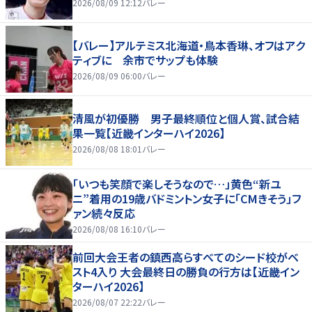
2026/08/09 12:12
バレー
【バレー】アルテミス北海道・鳥本香琳、オフはアク
ティブに 余市でサップも体験
2026/08/09 06:00
バレー
清風が初優勝 男子最終順位と個人賞、試合結
果一覧【近畿インターハイ2026】
2026/08/08 18:01
バレー
「いつも笑顔で楽しそうなので…」黄色“新ユ
ニ”着用の19歳バドミントン女子に「CMきそう」フ
ァン続々反応
2026/08/08 16:10
バレー
前回大会王者の鎮西高らすべてのシード校がベ
スト4入り 大会最終日の勝負の行方は【近畿イン
ターハイ2026】
2026/08/07 22:22
バレー