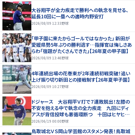
大谷翔平が全力疾走で勝利への執念を見せる、
延長10回に一塁への適時内野安打
2026/08/09 12:33
野球
「甲子園に来たからゴールではなかった」 新田が
愛媛県勢5年ぶりの勝利逃す…指揮官は悔しさあ
らわ「宿題がたくさんできた」【26年夏の甲子園】
2026/08/09 13:46
野球
4年連続出場の花巻東が2年連続初戦突破！追い
上げ振り切り新田との接戦制す【26年夏甲子園】
2026/08/09 10:27
野球
ドジャース 大谷翔平Ｖ打で７連敗脱出！左膝の
不安を抱える中で執念の全力疾走 九回にディ
アスが背信投球も悪循環断つ 十回はヒヤヒヤ
もリード守る
2026/06/19 00:00
野球
鳥取城北ＶＳ岡山学芸館のスタメン発表！鳥取城