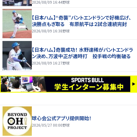
てくれて嬉しかった」
2026/08/09 16:44
野球
【日本ハム】“奇襲”バントエンドランで好機広げ、
決勝点もぎ取る 有原航平は２試合連続完封
2026/08/09 16:38
野球
【日本ハム】奇襲成功！ 水野達稀がバントエンドラ
ン決め、万波中正が適時打 投手戦の均衡破る
2026/08/09 16:27
野球
球心会公式アプリ提供開始！
2026/05/27 00:00
野球