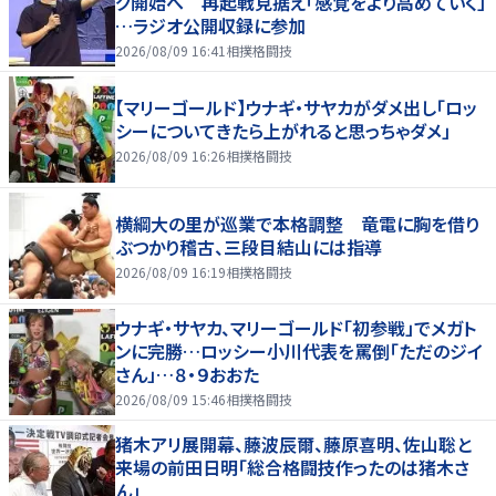
グ開始へ 再起戦見据え「感覚をより高めていく」
…ラジオ公開収録に参加
2026/08/09 16:41
相撲格闘技
【マリーゴールド】ウナギ・サヤカがダメ出し「ロッ
シーについてきたら上がれると思っちゃダメ」
2026/08/09 16:26
相撲格闘技
横綱大の里が巡業で本格調整 竜電に胸を借り
ぶつかり稽古、三段目結山には指導
2026/08/09 16:19
相撲格闘技
ウナギ・サヤカ、マリーゴールド「初参戦」でメガト
ンに完勝…ロッシー小川代表を罵倒「ただのジイ
さん」…８・９おおた
2026/08/09 15:46
相撲格闘技
猪木アリ展開幕、藤波辰爾、藤原喜明、佐山聡と
来場の前田日明「総合格闘技作ったのは猪木さ
ん」