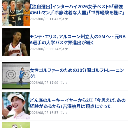
【独自選出】インターハイ2026女子ベスト5「最強
の6thマン」「冷静沈着な大器」「世界経験を糧に」
2026/08/09 11:41
バスケ
モンテ・エリス、アルコーン州立大のGMへ…元NB
A選手の大学バスケ界進出が続く
2026/08/09 09:34
バスケ
女性ゴルファーのための10分間ゴルフトレーニン
グ！
2026/08/09 17:00
ゴルフ
どん底のルーキーイヤーから2年 「今思えば、あの
経験があるから」吉澤柚月は頂点に立った
2026/08/09 16:57
ゴルフ