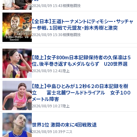
2026/08/09 15:43
相撲格闘技
【全日本】王道トーナメントにティモシー・サッチャ
ー参戦、１回戦で元盟友・鈴木秀樹と激突
2026/08/09 15:30
相撲格闘技
【陸上】女子800m日本記録保持者の久保凛は５
位、後半巻き返すもメダルならず U20世界選
2026/08/09 12:41
陸上
【陸上】中島ひとみが１２秒６２の日本記録を樹
立 富士北麓ワールドトライアル 女子１００
メートル障害
2026/08/09 10:27
陸上
世界1位 激闘の末に4回戦敗退
2026/08/09 10:39
テニス