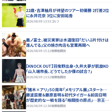
22歳・吉澤柚月が待望のツアー初優勝 2打差2位
に永井花奈 3位に安田祐香
2026/08/09 13:53
ゴルフ
義ノ富士、被災実家は水道復旧「だいぶ片付けは
進んでる」父の焼き肉店も営業再開へ
2026/08/09 15:22
相撲格闘技
【KNOCK OUT】羽曳野出身・久井大夢が凱旋KO
「山入端市長、どうでしたか僕の試合？」
2026/08/09 13:52
相撲格闘技
「猪木×アリ」５０周年「メモリアル展」スタート…
藤波辰爾＆藤原喜明＆初代タイガー＆前田日明
が歴史的な一戦を語る「格闘技の原点」…京王プ
ラザホテルで３１日まで
2026/08/09 12:38
相撲格闘技