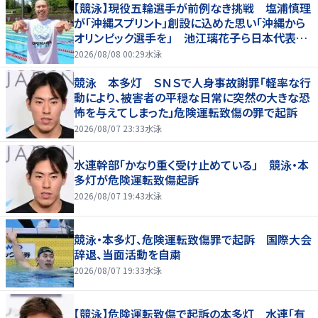
【競泳】現役五輪選手が前例なき挑戦 塩浦慎理
が「沖縄スプリント」創設に込めた思い「沖縄から
オリンピック選手を」 池江璃花子ら日本代表も
参戦
2026/08/08 00:29
水泳
競泳 本多灯 ＳＮＳで人身事故謝罪「軽率な行
動により、被害者の平穏な日常に突然の大きな恐
怖を与えてしまった」危険運転致傷の罪で起訴
2026/08/07 23:33
水泳
水連幹部「かなり重く受け止めている」 競泳・本
多灯が危険運転致傷起訴
2026/08/07 19:43
水泳
競泳・本多灯、危険運転致傷罪で起訴 国際大会
辞退、当面活動を自粛
2026/08/07 19:33
水泳
【競泳】危険運転致傷で起訴の本多灯 水連「有