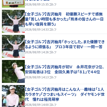
2026/08/09 15:35
ゴルフ
【女子ゴルフ】吉沢柚月 初優勝スピーチで感無
量「苦しい時間も多かった」「熊本の皆さんの一日
も早い復興を願う」
2026/08/09 14:33
ゴルフ
【女子ゴルフ】吉沢柚月「ホッとした。また優勝でき
るように頑張る」 プロ３年目で初Ｖ…一問一答
2026/08/09 14:26
ゴルフ
【女子ゴルフ】吉沢柚月が初Ｖ 永井花奈が２位、
安田祐香は３位 金田久美子は「８１」で４４位
2026/08/09 14:13
ゴルフ
【女子ゴルフ】吉沢柚月はこんな人…趣味は「１人
カラオケ」「さつまいもスイーツ」 ダイヤモンド世
代 憧れは稲見萌寧
2026/08/09 14:00
ゴルフ