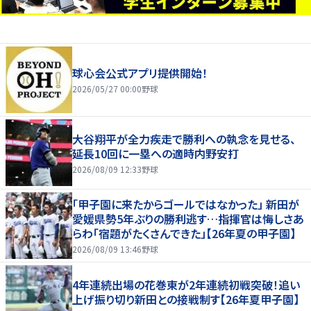
球心会公式アプリ提供開始！
2026/05/27 00:00
野球
大谷翔平が全力疾走で勝利への執念を見せる、
延長10回に一塁への適時内野安打
2026/08/09 12:33
野球
「甲子園に来たからゴールではなかった」 新田が
愛媛県勢5年ぶりの勝利逃す…指揮官は悔しさあ
らわ「宿題がたくさんできた」【26年夏の甲子園】
2026/08/09 13:46
野球
4年連続出場の花巻東が2年連続初戦突破！追い
上げ振り切り新田との接戦制す【26年夏甲子園】