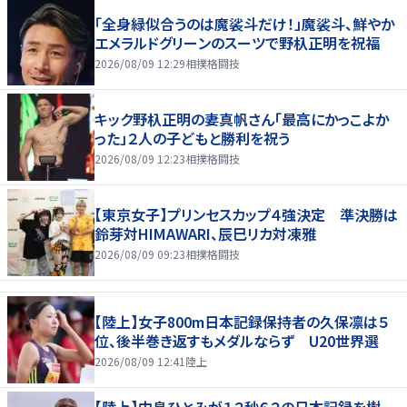
「全身緑似合うのは魔裟斗だけ！」魔裟斗、鮮やか
エメラルドグリーンのスーツで野杁正明を祝福
2026/08/09 12:29
相撲格闘技
キック野杁正明の妻真帆さん「最高にかっこよか
った」２人の子どもと勝利を祝う
2026/08/09 12:23
相撲格闘技
【東京女子】プリンセスカップ４強決定 準決勝は
鈴芽対HIMAWARI、辰巳リカ対凍雅
2026/08/09 09:23
相撲格闘技
【陸上】女子800m日本記録保持者の久保凛は５
位、後半巻き返すもメダルならず U20世界選
2026/08/09 12:41
陸上