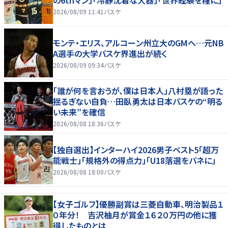
2026/08/09 11:41
バスケ
モンテ・エリス、アルコーン州立大のGMへ…元NB
A選手の大学バスケ界進出が続く
2026/08/09 09:34
バスケ
「誰が何を言おうが、僕は日本人」八村塁が語った
揺るぎない自負…田臥勇太は日本バスケの“明る
い未来”を確信
2026/08/08 18:36
バスケ
【独自選出】インターハイ2026男子ベスト5「超万
能戦士」「規格外の得点力」「U18落選をバネに」
2026/08/08 18:00
バスケ
【女子ゴルフ】優勝副賞は三菱自動車、明治製品１
０年分！ 吉沢柚月が賞金１６２０万円の他に獲
得したものとは