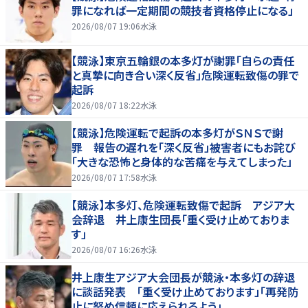
罪になれば一定期間の競技者資格停止になる」
2026/08/07 19:06
水泳
【競泳】東京五輪銀の本多灯が謝罪「自らの責任
と真摯に向き合い深く反省」危険運転致傷の罪で
起訴
2026/08/07 18:22
水泳
【競泳】危険運転で起訴の本多灯がＳＮＳで謝
罪 報告の遅れを「深く反省」被害者にもお詫び
「大きな恐怖と身体的な苦痛を与えてしまった」
2026/08/07 17:58
水泳
【競泳】本多灯、危険運転致傷で起訴 アジア大
会辞退 井上康生団長「重く受け止めておりま
す」
2026/08/07 16:26
水泳
井上康生アジア大会団長が競泳・本多灯の辞退
に談話発表 「重く受け止めております」「再発防
止に努め信頼に応えられるよう」