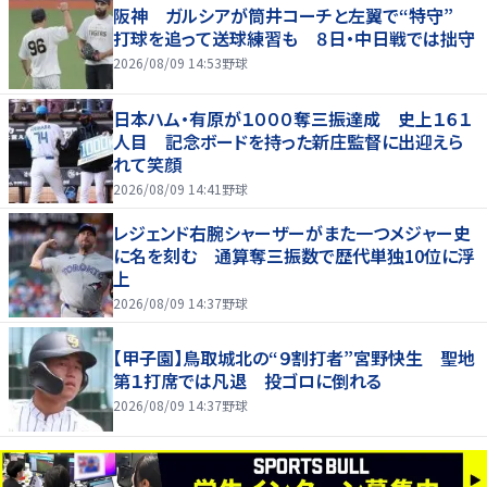
阪神 ガルシアが筒井コーチと左翼で“特守”
打球を追って送球練習も ８日・中日戦では拙守
2026/08/09 14:53
野球
日本ハム・有原が１０００奪三振達成 史上１６１
人目 記念ボードを持った新庄監督に出迎えら
れて笑顔
2026/08/09 14:41
野球
レジェンド右腕シャーザーがまた一つメジャー史
に名を刻む 通算奪三振数で歴代単独10位に浮
上
2026/08/09 14:37
野球
【甲子園】鳥取城北の“９割打者”宮野快生 聖地
第１打席では凡退 投ゴロに倒れる
2026/08/09 14:37
野球