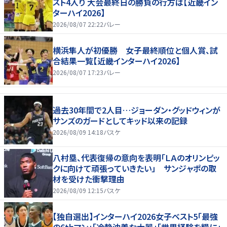
スト4入り 大会最終日の勝負の行方は【近畿イン
ターハイ2026】
2026/08/07 22:22
バレー
横浜隼人が初優勝 女子最終順位と個人賞、試
合結果一覧【近畿インターハイ2026】
2026/08/07 17:23
バレー
過去30年間で2人目…ジョーダン・グッドウィンが
サンズのガードとしてキッド以来の記録
2026/08/09 14:18
バスケ
八村塁、代表復帰の意向を表明「ＬＡのオリンピッ
クに向けて頑張っていきたい」 サンジャポの取
材を受けた衝撃理由
2026/08/09 12:15
バスケ
【独自選出】インターハイ2026女子ベスト5「最強
の6thマン」「冷静沈着な大器」「世界経験を糧に」