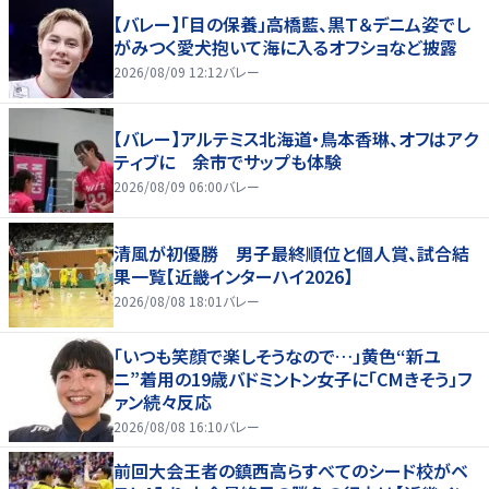
【バレー】「目の保養」高橋藍、黒Ｔ＆デニム姿でし
がみつく愛犬抱いて海に入るオフショなど披露
2026/08/09 12:12
バレー
【バレー】アルテミス北海道・鳥本香琳、オフはアク
ティブに 余市でサップも体験
2026/08/09 06:00
バレー
清風が初優勝 男子最終順位と個人賞、試合結
果一覧【近畿インターハイ2026】
2026/08/08 18:01
バレー
「いつも笑顔で楽しそうなので…」黄色“新ユ
ニ”着用の19歳バドミントン女子に「CMきそう」フ
ァン続々反応
2026/08/08 16:10
バレー
前回大会王者の鎮西高らすべてのシード校がベ