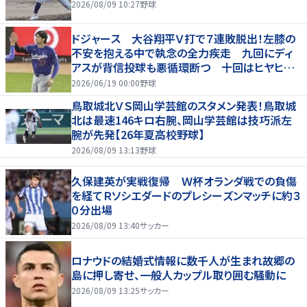
2026/08/09 10:27
野球
ドジャース 大谷翔平Ｖ打で７連敗脱出！左膝の
不安を抱える中で執念の全力疾走 九回にディ
アスが背信投球も悪循環断つ 十回はヒヤヒヤ
もリード守る
2026/06/19 00:00
野球
鳥取城北ＶＳ岡山学芸館のスタメン発表！鳥取城
北は最速146キロ右腕、岡山学芸館は技巧派左
腕が先発【26年夏高校野球】
2026/08/09 13:13
野球
久保建英が実戦復帰 Ｗ杯オランダ戦での負傷
を経てＲソシエダードのプレシーズンマッチに約３
０分出場
2026/08/09 13:40
サッカー
ロナウドの結婚式情報に数千人が生まれ故郷の
島に押し寄せ、一般人カップル取り囲む騒動に
2026/08/09 13:25
サッカー