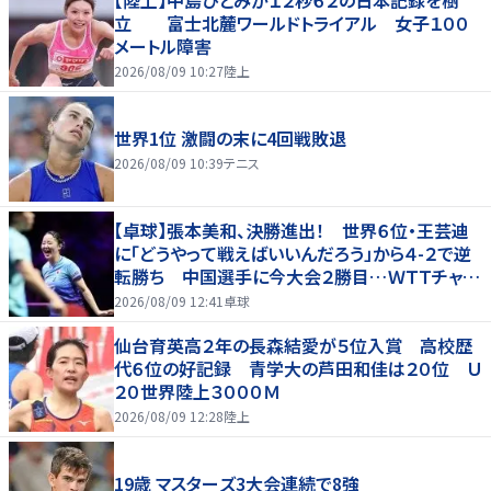
【陸上】中島ひとみが１２秒６２の日本記録を樹
立 富士北麓ワールドトライアル 女子１００
メートル障害
2026/08/09 10:27
陸上
世界1位 激闘の末に4回戦敗退
2026/08/09 10:39
テニス
【卓球】張本美和、決勝進出！ 世界６位・王芸迪
に「どうやって戦えばいいんだろう」から４-２で逆
転勝ち 中国選手に今大会２勝目…ＷＴＴチャン
ピオンズ横浜
2026/08/09 12:41
卓球
仙台育英高２年の長森結愛が５位入賞 高校歴
代６位の好記録 青学大の芦田和佳は２０位 Ｕ
２０世界陸上３０００Ｍ
2026/08/09 12:28
陸上
19歳 マスターズ3大会連続で8強