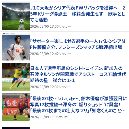
Ｊ１Ｃ大阪がシリア代表ＦＷサバックを獲得へ 2
5年Ｋリーグ得点王 移籍金発生せず 歌手とし
ても活動
2026/08/09 13:00
サッカー
「サポーター楽しませる選手の一人」バレンシアM
F佐藤龍之介、プレシーズンマッチ５戦連続出場
2026/08/09 12:42
サッカー
日本人７選手所属のシントトロイデン、新加入の
石渡ネルソンが開幕戦でアシスト ロス五輪世代
期待の星 試合は１-１
2026/08/09 12:31
サッカー
｢最後の1枚…ワルぃゎ〜｣鈴木優磨が激勝翌日に
写真12枚投稿→渾身の“煽りショット”に興奮！
｢最後の1枚までの壮大なフリ｣｢知念くんのことど
んだけ好きなんよｗ｣
2026/08/09 11:35
サッカー