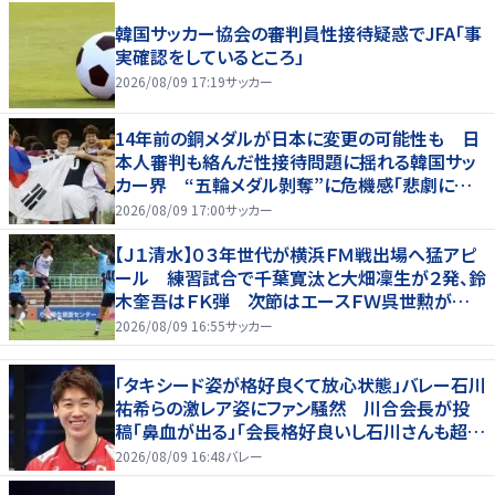
韓国サッカー協会の審判員性接待疑惑でJFA「事
実確認をしているところ」
2026/08/09 17:19
サッカー
14年前の銅メダルが日本に変更の可能性も 日
本人審判も絡んだ性接待問題に揺れる韓国サッ
カー界 “五輪メダル剝奪”に危機感「悲劇に見
舞われる」
2026/08/09 17:00
サッカー
【Ｊ１清水】０３年世代が横浜ＦＭ戦出場へ猛アピ
ール 練習試合で千葉寛汰と大畑凜生が２発、鈴
木奎吾はＦＫ弾 次節はエースＦＷ呉世勲が出
場停止
2026/08/09 16:55
サッカー
「タキシード姿が格好良くて放心状態」バレー石川
祐希らの激レア姿にファン騒然 川合会長が投
稿「鼻血が出る」「会長格好良いし石川さんも超格
好いい」
2026/08/09 16:48
バレー