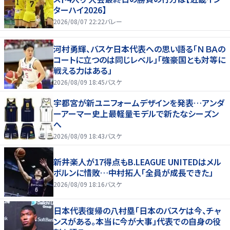
ターハイ2026】
2026/08/07 22:22
バレー
河村勇輝、バスケ日本代表への思い語る「ＮＢＡの
コートに立つのは同じレベル」「強豪国とも対等に
戦える力はある」
2026/08/09 18:45
バスケ
宇都宮が新ユニフォームデザインを発表…アンダ
ーアーマー史上最軽量モデルで新たなシーズン
へ
2026/08/09 18:43
バスケ
新井楽人が17得点もB.LEAGUE UNITEDはメル
ボルンに惜敗…中村拓人「全員が成長できた」
2026/08/09 18:16
バスケ
日本代表復帰の八村塁「日本のバスケは今、チャ
ンスがある。本当に今が大事」代表での自身の役