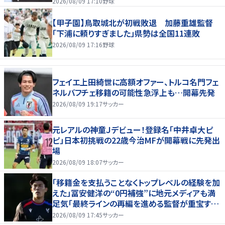
2026/08/09 17:10
野球
【甲子園】鳥取城北が初戦敗退 加藤重雄監督
「下浦に頼りすぎました」県勢は全国11連敗
2026/08/09 17:16
野球
フェイエ上田綺世に高額オファー、トルコ名門フェ
ネルバフチェ移籍の可能性急浮上も…開幕先発
2026/08/09 19:17
サッカー
元レアルの神童Ｊデビュー！登録名「中井卓大ピ
ピ」日本初挑戦の22歳今治MFが開幕戦に先発出
場
2026/08/09 18:07
サッカー
「移籍金を支払うことなくトップレベルの経験を加
えた」冨安健洋の“0円補強”に地元メディアも満
足気「最終ラインの再編を進める監督が重宝する
柔軟性を備えている」
2026/08/09 17:45
サッカー