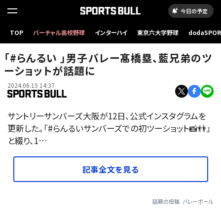
今日の予定
TOP
バーチャル高校野球
インターハイ
東京六大学野球
dodaSPO
（新しいタブ
「#らんるい 」男子バレー髙橋塁、藍兄弟のツ
ーショットが話題に
2024.06.15 14:37
サントリーサンバーズ大阪が12日、公式インスタグラムを
更新した。「#らんるいサンバーズでの初ツーショット📸👬」
と綴り、1…
記事全文を見る
話題の投稿
バレーボール