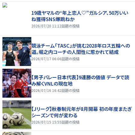
19歳ヤマルの“年上恋人♡”ガルシア、50万いい
ね獲得SNS爆跳ねか
2026/07/20 11:12
話題の投稿
競泳チーム「TASC」が挑む2028年ロス五輪への
道。堀之内コーチの人間性に惹かれて結成
2026/07/17 06:06
話題の投稿
【男子バレー日本代表】9連勝の価値 データで読
み解くVNLの現在地
2026/07/16 16:42
話題の投稿
【Jリーグ】秋春制元年が8月開幕 初の年度またぎ
シーズンで何が変わる
2026/07/15 15:55
話題の投稿