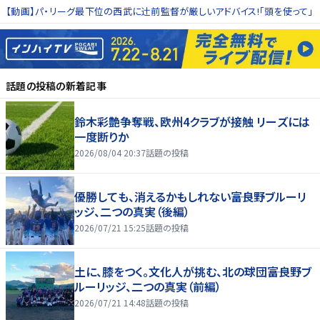
【動画】パ・リーグ最下位の西武に辻󠄀前監督が厳しいアドバイス!「頭を使って」
話題の投稿
の新着記事
鈴木彩艶争奪戦、欧州4クラブが接触 リーズには
一度断りか
2026/08/04 20:37
話題の投稿
優勝しても、消えるかもしれない――富良野ブルーリ
ッジ、二つの真実（後編）
2026/07/21 15:25
話題の投稿
土に、膝をつく。文化人が挑む、北の球団――富良野ブ
ルーリッジ、二つの真実（前編）
2026/07/21 14:48
話題の投稿