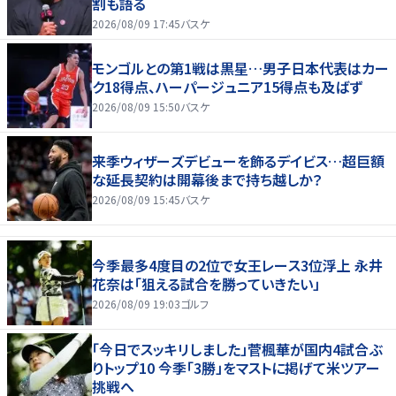
割も語る
2026/08/09 17:45
バスケ
モンゴルとの第1戦は黒星…男子日本代表はカー
ク18得点、ハーパージュニア15得点も及ばず
2026/08/09 15:50
バスケ
来季ウィザーズデビューを飾るデイビス…超巨額
な延長契約は開幕後まで持ち越しか？
2026/08/09 15:45
バスケ
今季最多4度目の2位で女王レース3位浮上 永井
花奈は「狙える試合を勝っていきたい」
2026/08/09 19:03
ゴルフ
「今日でスッキリしました」菅楓華が国内4試合ぶ
りトップ10 今季「3勝」をマストに掲げて米ツアー
挑戦へ