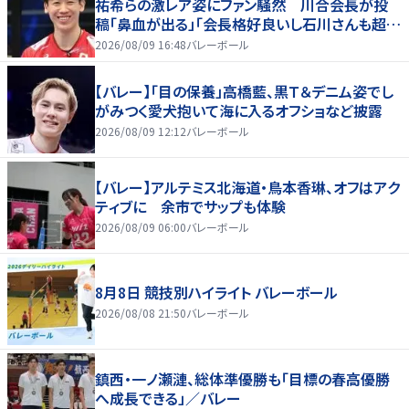
祐希らの激レア姿にファン騒然 川合会長が投
稿「鼻血が出る」「会長格好良いし石川さんも超格
好いい」
2026/08/09 16:48
バレーボール
【バレー】「目の保養」高橋藍、黒Ｔ＆デニム姿でし
がみつく愛犬抱いて海に入るオフショなど披露
2026/08/09 12:12
バレーボール
【バレー】アルテミス北海道・鳥本香琳、オフはアク
ティブに 余市でサップも体験
2026/08/09 06:00
バレーボール
8月8日 競技別ハイライト バレーボール
2026/08/08 21:50
バレーボール
鎮西・一ノ瀬漣、総体準優勝も「目標の春高優勝
へ成長できる」／バレー