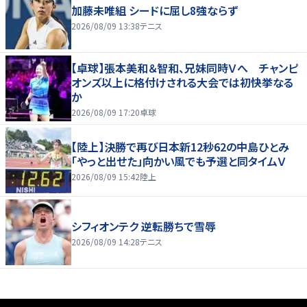
加藤未唯組 シードに屈し8強ならず
2026/08/09 13:38
テニス
【卓球】張本美和＆智和、兄妹同時Ｖへ チャンピ
オンズ以上に格付けされる大会では初快挙なる
か
2026/08/09 17:20
卓球
【陸上】決勝で再び日本新12秒62の中島ひとみ
「やっと出せた」向かい風でも予選と同タイムＶ
2026/08/09 15:42
陸上
シフィオンテク 逆転勝ちで雪辱
2026/08/09 14:28
テニス