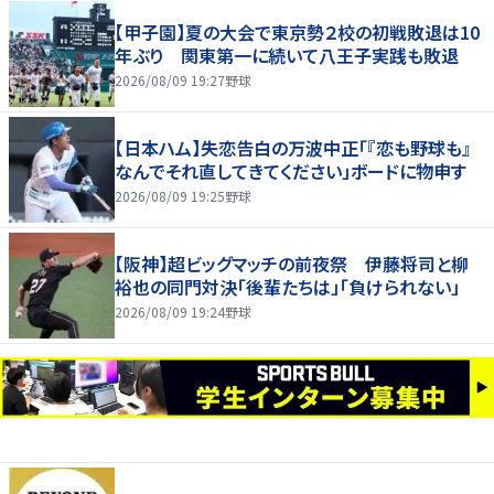
【甲子園】夏の大会で東京勢２校の初戦敗退は10
年ぶり 関東第一に続いて八王子実践も敗退
2026/08/09 19:27
野球
【日本ハム】失恋告白の万波中正「『恋も野球も』
なんでそれ直してきてください」ボードに物申す
2026/08/09 19:25
野球
【阪神】超ビッグマッチの前夜祭 伊藤将司と柳
裕也の同門対決「後輩たちは」「負けられない」
2026/08/09 19:24
野球