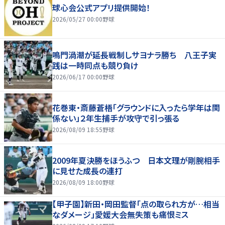
球心会公式アプリ提供開始！
2026/05/27 00:00
野球
鳴門渦潮が延長戦制しサヨナラ勝ち 八王子実
践は一時同点も競り負け
2026/06/17 00:00
野球
花巻東・斎藤蒼梧「グラウンドに入ったら学年は関
係ない」２年生捕手が攻守で引っ張る
2026/08/09 18:55
野球
2009年夏決勝をほうふつ 日本文理が剛腕相手
に見せた成長の連打
2026/08/09 18:00
野球
【甲子園】新田・岡田監督「点の取られ方が…相当
なダメージ」愛媛大会無失策も痛恨ミス