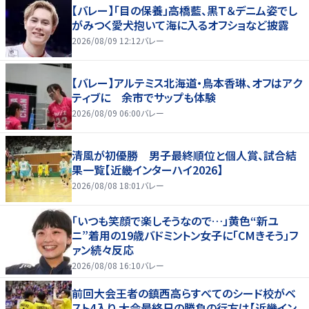
【バレー】「目の保養」高橋藍、黒Ｔ＆デニム姿でし
がみつく愛犬抱いて海に入るオフショなど披露
2026/08/09 12:12
バレー
【バレー】アルテミス北海道・鳥本香琳、オフはアク
ティブに 余市でサップも体験
2026/08/09 06:00
バレー
清風が初優勝 男子最終順位と個人賞、試合結
果一覧【近畿インターハイ2026】
2026/08/08 18:01
バレー
「いつも笑顔で楽しそうなので…」黄色“新ユ
ニ”着用の19歳バドミントン女子に「CMきそう」フ
ァン続々反応
2026/08/08 16:10
バレー
前回大会王者の鎮西高らすべてのシード校がベ
スト4入り 大会最終日の勝負の行方は【近畿イン