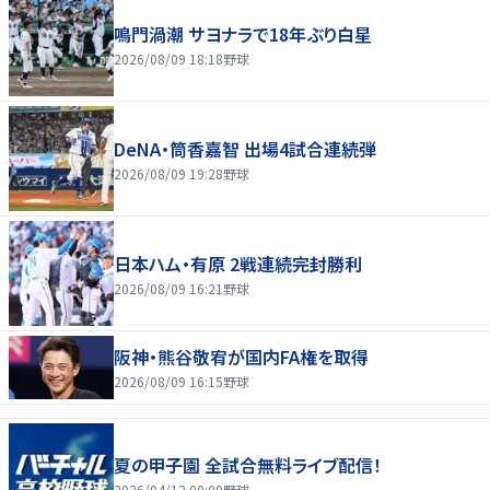
鳴門渦潮 サヨナラで18年ぶり白星
2026/08/09 18:18
野球
DeNA・筒香嘉智 出場4試合連続弾
2026/08/09 19:28
野球
日本ハム・有原 2戦連続完封勝利
2026/08/09 16:21
野球
阪神・熊谷敬宥が国内FA権を取得
2026/08/09 16:15
野球
夏の甲子園 全試合無料ライブ配信！
2026/04/12 00:00
野球