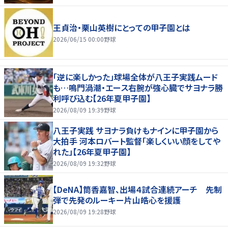
王貞治・栗山英樹にとっての甲子園とは
2026/06/15 00:00
野球
「逆に楽しかった」球場全体が八王子実践ムード
も…鳴門渦潮・エース右腕が強心臓でサヨナラ勝
利呼び込む【26年夏甲子園】
2026/08/09 19:39
野球
八王子実践 サヨナラ負けもナインに甲子園から
大拍手 河本ロバート監督「楽しくいい顔をしてや
れた」【26年夏甲子園】
2026/08/09 19:32
野球
【DeNA】筒香嘉智、出場４試合連続アーチ 先制
弾で先発のルーキー片山皓心を援護
2026/08/09 19:28
野球