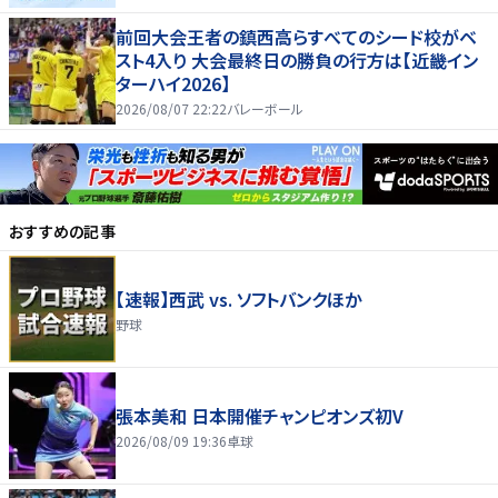
前回大会王者の鎮西高らすべてのシード校がベ
スト4入り 大会最終日の勝負の行方は【近畿イン
ターハイ2026】
2026/08/07 22:22
バレーボール
おすすめの記事
【速報】西武 vs. ソフトバンクほか
野球
張本美和 日本開催チャンピオンズ初V
2026/08/09 19:36
卓球