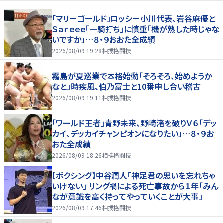
「マリーゴールド」ロッシー小川代表、岩谷麻優と
Ｓａｒｅｅｅ「一騎打ち」に慎重「機が熟した時じゃな
いですか」…８・９おおた全成績
2026/08/09 19:28
相撲格闘技
霧島が夏巡業で本格始動「そろそろ、始めようか
なと」時疾風、伯乃富士と10番申し合い稽古
2026/08/09 19:11
相撲格闘技
「ワールド王者」青野未来、野崎渚を破りＶ６「デッ
カイ、デッカイチャンピオンになりたい」…８・９お
おた全成績
2026/08/09 18:26
相撲格闘技
【ボクシング】中谷潤人「神足君の思いを忘れちゃ
いけない」 リング禍による死亡事故から１年「みん
なが意識を高く持ってやっていくことが大事」
2026/08/09 17:46
相撲格闘技