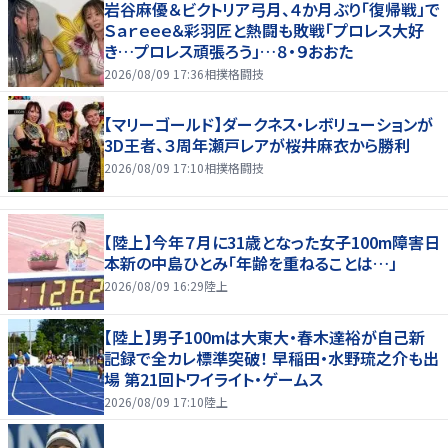
岩谷麻優＆ビクトリア弓月、４か月ぶり「復帰戦」で
Ｓａｒｅｅｅ＆彩羽匠と熱闘も敗戦「プロレス大好
き…プロレス頑張ろう」…８・９おおた
2026/08/09 17:36
相撲格闘技
【マリーゴールド】ダークネス・レボリューションが
3D王者、３周年瀬戸レアが桜井麻衣から勝利
2026/08/09 17:10
相撲格闘技
【陸上】今年７月に31歳となった女子100m障害日
本新の中島ひとみ「年齢を重ねることは…」
2026/08/09 16:29
陸上
【陸上】男子100mは大東大・春木達裕が自己新
記録で全カレ標準突破！ 早稲田・水野琉之介も出
場 第21回トワイライト・ゲームス
2026/08/09 17:10
陸上