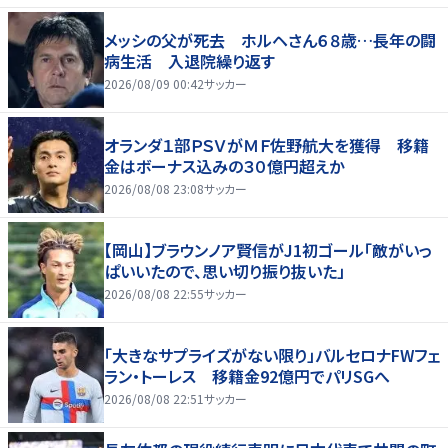
メッシの父が死去 ホルヘさん６８歳…長年の闘
病生活 入退院繰り返す
2026/08/09 00:42
サッカー
オランダ１部ＰＳＶがＭＦ佐野航大を獲得 移籍
金はボーナス込みの３０億円超えか
2026/08/08 23:08
サッカー
【岡山】ブラウンノア賢信がJ1初ゴール「敵がいっ
ぱいいたので、思い切り振り抜いた」
2026/08/08 22:55
サッカー
「大きなサプライズがない限り」バルセロナFWフェ
ラン・トーレス 移籍金92億円でパリSGへ
2026/08/08 22:51
サッカー