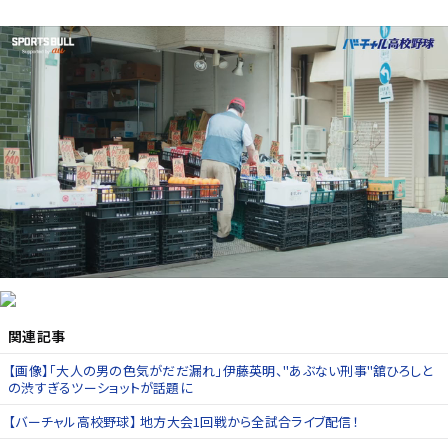
関連記事
【画像】「大人の男の色気がだだ漏れ」伊藤英明、"あぶない刑事"舘ひろしと
の渋すぎるツーショットが話題に
【バーチャル高校野球】 地方大会1回戦から全試合ライブ配信！