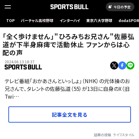
今日の予定
TOP
バーチャル高校野球
インターハイ
東京六大学野球
dodaSPO
（新しいタブ
「全く歩けません」"ひろみちお兄さん"佐藤弘
道が下半身麻痺で活動休止 ファンからは心
配の声
2024.06.13 18:37
テレビ番組「おかあさんといっしょ」（NHK）の元体操のお
兄さんで、タレントの佐藤弘道（55）が13日に自身のX（旧
Twi…
記事全文を見る
話題の投稿
ライフスタイル