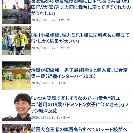
長友佑都の現役続行表明に日本代表で共闘の町
田ＦＷが喜び「また同じ舞台に戻ってきてくれたの
がうれしい」
2026/08/08 22:51
サッカー
【柏】小泉佳穂、弾丸ミドル弾に先制点もお膳立て
「とにかく結果が大きい」
2026/08/08 22:50
サッカー
清風が初優勝 男子最終順位と個人賞、試合結
果一覧【近畿インターハイ2026】
2026/08/08 18:01
バレー
「いつも笑顔で楽しそうなので…」黄色“新ユ
ニ”着用の19歳バドミントン女子に「CMきそう」フ
ァン続々反応
2026/08/08 16:10
バレー
前回大会王者の鎮西高らすべてのシード校がベ