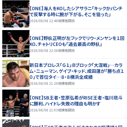
【ONE】海人をKOしたシアサラニ「キックかパンチ
で反撃する時に腕が下がる。そこを狙った」
2026/08/08 22:48
相撲格闘技
【ONE】野杁正明が左フックでリウ・メンヤンを１回
KO、チャトリCEOも「過去最高の野杁」
2026/08/08 22:36
相撲格闘技
新日本プロレス「Ｇ１」Ｂブロック「大混戦」…カラ
ム・ニューマン、ゲイブ・キッド、成田蓮が「勝ち点１
０」で首位タイ…８・８横浜全成績
2026/08/08 21:20
相撲格闘技
【ONE】SB王者・笠原弘希がRISE王者・塩川琉斗
に勝利、ハイドレ失敗の理由も明かす
2026/08/08 21:03
相撲格闘技