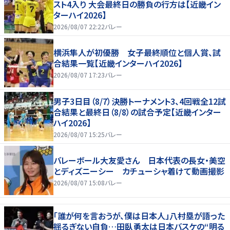
スト4入り 大会最終日の勝負の行方は【近畿イン
ターハイ2026】
2026/08/07 22:22
バレー
横浜隼人が初優勝 女子最終順位と個人賞、試
合結果一覧【近畿インターハイ2026】
2026/08/07 17:23
バレー
男子3日目（8/7）決勝トーナメント3、4回戦全12試
合結果と最終日（8/8）の試合予定【近畿インター
ハイ2026】
2026/08/07 15:25
バレー
バレーボール大友愛さん 日本代表の長女・美空
とディズニーシー カチューシャ着けて動画撮影
2026/08/07 15:08
バレー
「誰が何を言おうが、僕は日本人」八村塁が語った
揺るぎない自負…田臥勇太は日本バスケの“明る