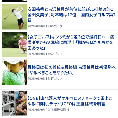
安田祐香と吉沢柚月が首位に並び、1打差3位に
金田久美子、河本結は17位 国内女子ゴルフ第2
日
2026/08/08 18:06
ゴルフ
【女子ゴルフ】キンクミが１差３位で最終日へ 痛
恨ダボからＶ戦線に再浮上「棚からぼたもちが２
回あった」
2026/08/08 17:52
ゴルフ
最終日は初の首位＆最終組 吉澤柚月は初優勝へ
「やるべきことをやりたい」
2026/08/08 17:47
ゴルフ
【ONE】山北渓人がケルベロスチョークで田上こ
ゆるに勝利、チャトリCEOは王座挑戦を明言
2026/08/09 00:18
相撲格闘技