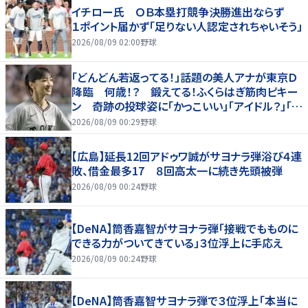
イチロー氏 ＯＢ本塁打競争決勝進出ならず
１ポイント届かず「足りない人認定されちゃいそう」
2026/08/09 02:00
野球
「どんどん若返ってる！」話題の美人アナが東京Ｄ
降臨 何歳！？ 鍛えてる！ふくらはぎ筋肉ピキー
ン 奇跡の投球姿に「かっこいい」「アイドル？」「女
神」
2026/08/09 00:29
野球
【広島】延長12回アドゥワ誠がサヨナラ弾浴び４連
敗、借金最多17 ８回高太一に続き先頭被弾
2026/08/09 00:24
野球
【DeNA】筒香嘉智がサヨナラ弾「接戦でもものに
できる力がついてきている」３位浮上に手応え
2026/08/09 00:24
野球
【DeNA】筒香嘉智サヨナラ弾で３位浮上「本当に