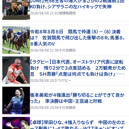
【ONE】元SB王者の海人がまさかの２戦連続１回
KO負け、シアサラニの左ハイキックで失神
2026/08/08 21:02
相撲格闘技
令和８年８月８日 競馬で枠連（８）－（８）決着
は？ 佐賀競馬で飛び出した衝撃の８Ｒ、馬番８、
８番人気のＶ
2026/08/08 21:38
その他競技
【ラグビー】日本代表、オーストラリア代表に逆転
負け 残り２分で３点差詰める ２万観衆がため
息 ＳＨ斎藤「点差は何点でも負けは負け」…前
半にＳＯ伊藤龍が先制トライ、３２ー３５で惜敗
2026/08/08 20:57
ラグビー
張本美和が４強進出「勝ち切ることができて良か
った」 準決勝は中国・王芸迪と対戦
2026/08/08 20:08
その他競技
【卓球】早田ひな、４強入りならず 中国の左のエ
ース蒯曼に１-４で敗れる…ＷＴＴチャンピオンズ