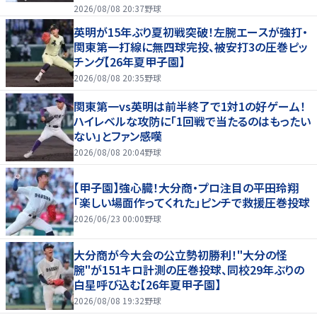
2026/08/08 20:37
野球
英明が15年ぶり夏初戦突破！左腕エースが強打・
関東第一打線に無四球完投、被安打3の圧巻ピッ
チング【26年夏甲子園】
2026/08/08 20:35
野球
関東第一vs英明は前半終了で1対1の好ゲーム！
ハイレベルな攻防に「1回戦で当たるのはもったい
ない」とファン感嘆
2026/08/08 20:04
野球
【甲子園】強心臓！大分商・プロ注目の平田玲翔
「楽しい場面作ってくれた」ピンチで救援圧巻投球
2026/06/23 00:00
野球
大分商が今大会の公立勢初勝利！"大分の怪
腕"が151キロ計測の圧巻投球、同校29年ぶりの
白星呼び込む【26年夏甲子園】
2026/08/08 19:32
野球