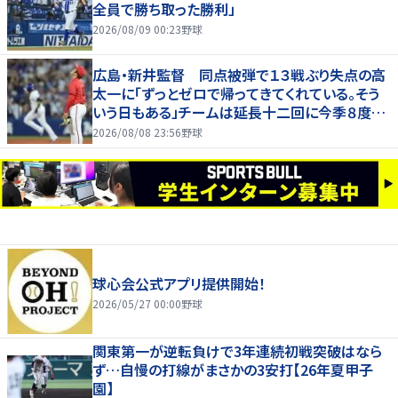
全員で勝ち取った勝利」
2026/08/09 00:23
野球
広島・新井監督 同点被弾で１３戦ぶり失点の高
太一に「ずっとゼロで帰ってきてくれている。そう
いう日もある」チームは延長十二回に今季８度目
サヨナラ負け
2026/08/08 23:56
野球
球心会公式アプリ提供開始！
2026/05/27 00:00
野球
関東第一が逆転負けで3年連続初戦突破はなら
ず…自慢の打線がまさかの3安打【26年夏甲子
園】