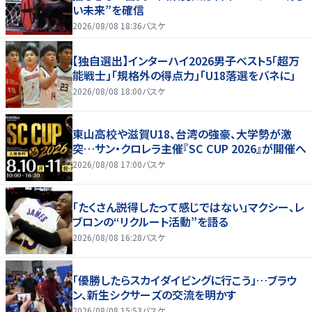
い未来”を確信
2026/08/08 18:36
バスケ
【独自選出】インターハイ2026男子ベスト5「超万
能戦士」「規格外の得点力」「U18落選をバネに」
2026/08/08 18:00
バスケ
東山高校や滋賀U18、台湾の強豪、大学勢が激
突…サン・クロレラ主催『SC CUP 2026』が開催へ
2026/08/08 17:00
バスケ
「たくさん説得したって感じではない」マクシー、レ
ブロンの“リクルート活動”を語る
2026/08/08 16:28
バスケ
「優勝したらスカイダイビングに行こう」…ブラウ
ン、新生シクサーズの交流を明かす
2026/08/08 15:53
バスケ