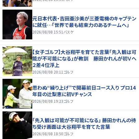
元日本代表・吉田亜沙美が三菱電機のキャプテン
に就任…「世界で最も結束力のあるチームへ」
2026/08/08 15:51
バスケ
【女子ゴルフ】大谷翔平を育てた言葉「先入観は可
能が不可能になる」が教訓 藤田かれんが初Ｖへ
２差４位浮上
2026/08/08 20:11
ゴルフ
思わぬ“繰り上げ”で開幕前日コース入り プロ14
年目の辻梨恵に初Vチャンス
2026/08/08 19:23
ゴルフ
「先入観は可能が不可能になる」 藤田かれんの待
ち受け画面は大谷翔平を育てた言葉
2026/08/08 18:50
ゴルフ