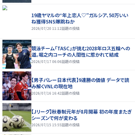
19歳ヤマルの“年上恋人♡”ガルシア、50万いい
ね獲得SNS爆跳ねか
2026/07/20 11:12
話題の投稿
競泳チーム「TASC」が挑む2028年ロス五輪への
道。堀之内コーチの人間性に惹かれて結成
2026/07/17 06:06
話題の投稿
【男子バレー日本代表】9連勝の価値 データで読
み解くVNLの現在地
2026/07/16 16:42
話題の投稿
【Jリーグ】秋春制元年が8月開幕 初の年度またぎ
シーズンで何が変わる
2026/07/15 15:55
話題の投稿