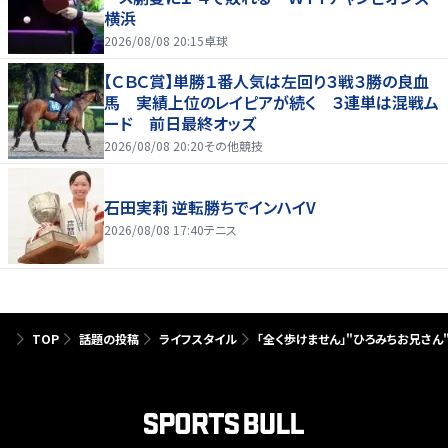
横浜
2026/08/08 20:15
卓球
【ＣＢＣ賞】単勝１番人気は左回り３戦３勝の良血
馬 実績上位のレイピアが続く ３連単は混戦ム
ード 前日最終オッズ
2026/08/08 20:20
その他競技
石田実莉 逆転勝ちでインハイV
2026/08/08 17:40
テニス
TOP
話題の投稿
ライフスタイル
「全く歩けません」"ひろみちお兄さ