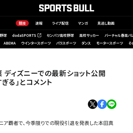
競技
速報
ライブ配信
マンガ
見逃し動画
野球
dodaSPORTS
センバツ高校野球
高校サッカー
バーチャル春高バ
（新しいタブで開く）
ABEMA
ウインタースポーツ
パラスポーツ
ダンス
モータースポーツ
そ
 ディズニーでの最新ショット公開
すぎる」とコメント
ジュニア覇者で、今季限りでの現役引退を発表した本田真