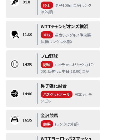
9:10
陸上
男子100mほか(リンク
は外部)
WTTチャンピオンズ横浜
11:30
卓球
男女シングルス準決勝・
決勝(リンクは外部)
プロ野球
14:00
野球
ロッテ vs. オリックス(17:
00)、阪神 vs. 中日(18:00)ほか
男子強化試合
14:00
バスケットボール
日本 vs. モ
ンゴル
金沢競馬
16:35
競馬
(リンクは外部)
WTTヨーロッパスマッシュ