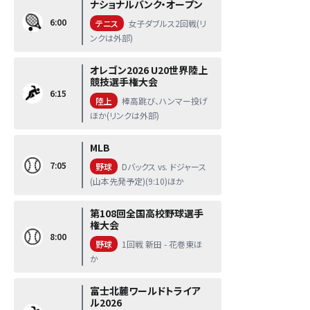
ナショナルバンク・オープン
6:00
テニス
女子ダブルス2回戦(リ
ンクは外部)
オレゴン2026 U20世界陸上
競技選手権大会
6:15
陸上
棒高跳び、ハンマー投げ
ほか(リンクは外部)
MLB
7:05
野球
Dバックス vs. ドジャース
(山本先発予定)(9:10)ほか
第108回全国高校野球選手
権大会
8:00
野球
1回戦 新田 - 花巻東ほ
か
富士北麓ワールドトライア
ル2026