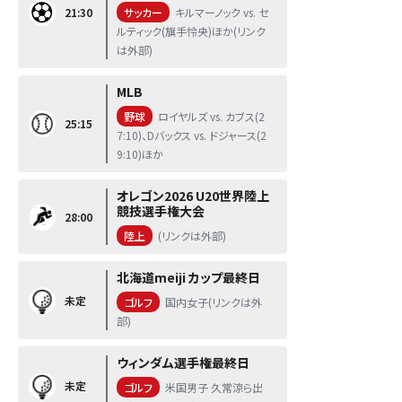
21:30
サッカー
キルマーノック vs. セ
ルティック(旗手怜央)ほか(リンク
は外部)
MLB
野球
ロイヤルズ vs. カブス(2
25:15
7:10)、Dバックス vs. ドジャース(2
9:10)ほか
オレゴン2026 U20世界陸上
競技選手権大会
28:00
陸上
(リンクは外部)
北海道meiji カップ最終日
未定
ゴルフ
国内女子(リンクは外
部)
ウィンダム選手権最終日
未定
ゴルフ
米国男子 久常涼ら出