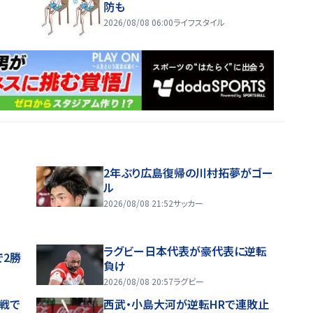
防も
2026/08/08 06:00
ライフスタイル
2年ぶり広島復帰の川村拓夢がゴー
ル
2026/08/08 21:52
サッカー
ラグビー日本代表が豪代表に逆転
で2勝
負け
2026/08/08 20:57
ラグビー
戦で
西武・小島大河が逆転HRで連敗止