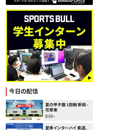
今日の配信
夏の甲子園 1回戦 新田 -
花巻東
8:00~
夏季インターハイ 柔道、