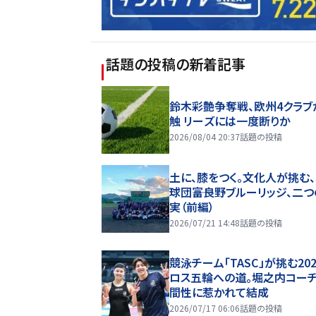
話題の投稿
の新着記事
鈴木彩艶争奪戦、欧州4クラブ
触 リーズには一度断りか
2026/08/04 20:37
話題の投稿
土に、膝をつく。文化人が挑む
球団――富良野ブルーリッジ、二
実（前編）
2026/07/21 14:48
話題の投稿
競泳チーム「TASC」が挑む20
ロス五輪への道。堀之内コー
間性に惹かれて結成
2026/07/17 06:06
話題の投稿