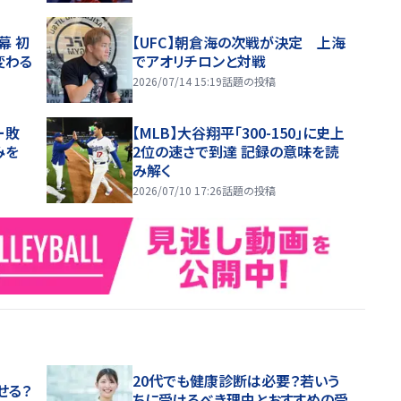
幕 初
【UFC】朝倉海の次戦が決定 上海
変わる
でアオリチロンと対戦
2026/07/14 15:19
話題の投稿
ー敗
【MLB】大谷翔平「300-150」に史上
みを
2位の速さで到達 記録の意味を読
み解く
2026/07/10 17:26
話題の投稿
20代でも健康診断は必要？若いう
せる？
ちに受けるべき理由とおすすめの受