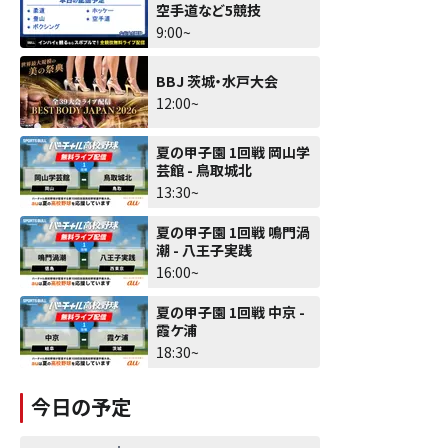
空手道など5競技
9:00~
BBJ 茨城・水戸大会
12:00~
夏の甲子園 1回戦 岡山学
芸館 - 鳥取城北
13:30~
夏の甲子園 1回戦 鳴門渦
潮 - 八王子実践
16:00~
夏の甲子園 1回戦 中京 -
霞ケ浦
18:30~
今日の予定