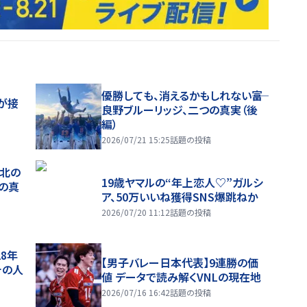
優勝しても、消えるかもしれない――富
が接
良野ブルーリッジ、二つの真実（後
編）
2026/07/21 15:25
話題の投稿
、北の
19歳ヤマルの“年上恋人♡”ガルシ
つの真
ア、50万いいね獲得SNS爆跳ねか
2026/07/20 11:12
話題の投稿
28年
【男子バレー日本代表】9連勝の価
チの人
値 データで読み解くVNLの現在地
2026/07/16 16:42
話題の投稿