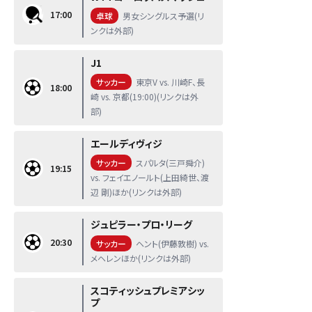
17:00
卓球
男女シングルス予選(リ
ンクは外部)
J1
サッカー
東京V vs. 川崎F、長
18:00
崎 vs. 京都(19:00)(リンクは外
部)
エールディヴィジ
サッカー
スパルタ(三戸舜介)
19:15
vs. フェイエノールト(上田綺世、渡
辺 剛)ほか(リンクは外部)
ジュピラー・プロ・リーグ
20:30
サッカー
ヘント(伊藤敦樹) vs.
メヘレンほか(リンクは外部)
スコティッシュプレミアシッ
プ