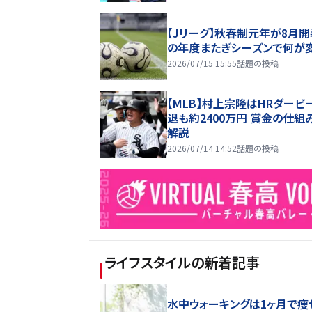
【Jリーグ】秋春制元年が8月開
の年度またぎシーズンで何が
2026/07/15 15:55
話題の投稿
【MLB】村上宗隆はHRダービ
退も約2400万円 賞金の仕組
解説
2026/07/14 14:52
話題の投稿
ライフスタイル
の新着記事
水中ウォーキングは1ヶ月で痩