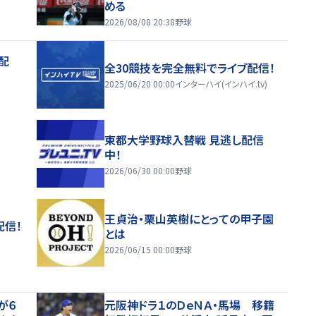
める
2026/08/08 20:38
野球
配
全30競技を完全無料でライブ配信！
2025/06/20 00:00
インターハイ(インハイ.tv)
東都大学野球入替戦 見逃し配信
中！
2026/06/30 00:00
野球
王貞治・栗山英樹にとっての甲子園
配信！
とは
2026/06/15 00:00
野球
が６
元阪神ドラ１のＤｅＮＡ・馬場 移籍