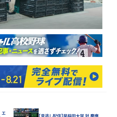
 エ
【見逃し配信】早稲田大学 対 慶應