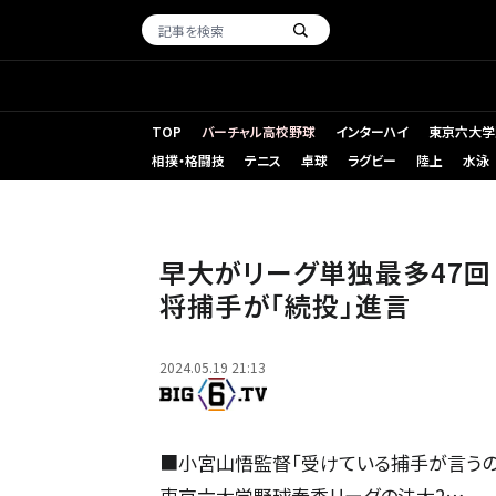
TOP
バーチャル高校野球
インターハイ
東京六大学
相撲・格闘技
テニス
卓球
ラグビー
陸上
水泳
早大がリーグ単独最多47
将捕手が「続投」進言
2024.05.19 21:13
■小宮山悟監督「受けている捕手が言うの
東京六大学野球春季リーグの法大2…