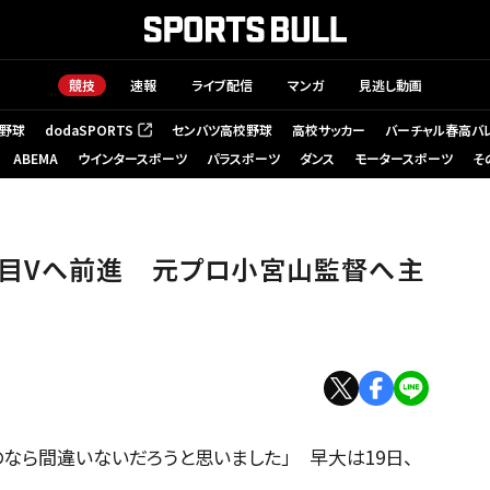
競技
速報
ライブ配信
マンガ
見逃し動画
野球
dodaSPORTS
センバツ高校野球
高校サッカー
バーチャル春高バ
（新しいタブで開く）
ABEMA
ウインタースポーツ
パラスポーツ
ダンス
モータースポーツ
そ
回目Vへ前進 元プロ小宮山監督へ主
なら間違いないだろうと思いました」 早大は19日、