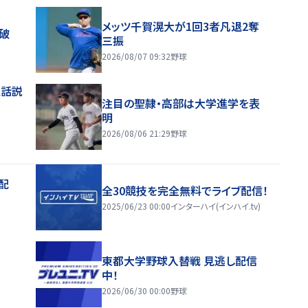
メッツ千賀滉大が1回3者凡退2奪
破
三振
2026/08/07 09:32
野球
電話説
注目の聖隷・高部は大学進学を表
明
2026/08/06 21:29
野球
配
全30競技を完全無料でライブ配信！
2025/06/23 00:00
インターハイ(インハイ.tv)
東都大学野球入替戦 見逃し配信
中！
2026/06/30 00:00
野球