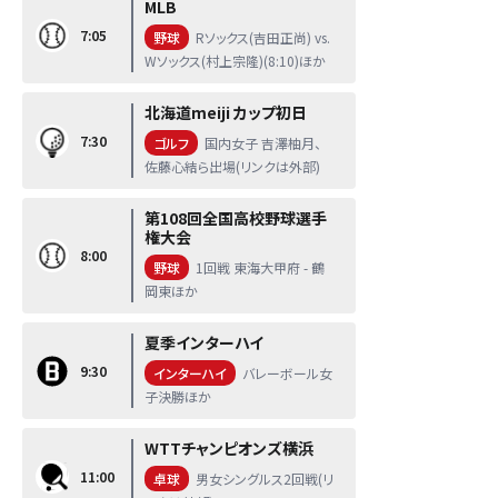
MLB
7:05
野球
Rソックス(吉田正尚) vs.
Wソックス(村上宗隆)(8:10)ほか
北海道meiji カップ初日
7:30
ゴルフ
国内女子 吉澤柚月、
佐藤心結ら出場(リンクは外部)
第108回全国高校野球選手
権大会
8:00
野球
1回戦 東海大甲府 - 鶴
岡東ほか
夏季インターハイ
9:30
インターハイ
バレーボール女
子決勝ほか
WTTチャンピオンズ横浜
11:00
卓球
男女シングルス2回戦(リ