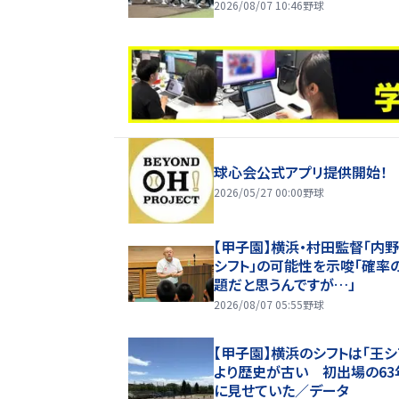
撃も東海大甲府に突き放され
2026/08/07 10:46
野球
球心会公式アプリ提供開始！
2026/05/27 00:00
野球
【甲子園】横浜・村田監督「内
シフト」の可能性を示唆「確率
題だと思うんですが…」
2026/08/07 05:55
野球
【甲子園】横浜のシフトは「王シ
より歴史が古い 初出場の63
に見せていた／データ