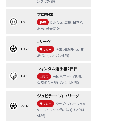
ンクは外部)
プロ野球
18:00
野球
DeNA vs. 広島、日本ハ
ム vs. 楽天ほか
Jリーグ
19:25
サッカー
開幕 横浜FM vs. 鹿
島ほか(リンクは外部)
ウィンダム選手権2日目
19:50
ゴルフ
米国男子 松山英樹、
久常涼ら出場(リンクは外部)
ジュピラー・プロ・リーグ
サッカー
クラブ・ブルージュ v
27:45
s. コルトレイク(倍井謙)(リンクは
外部)