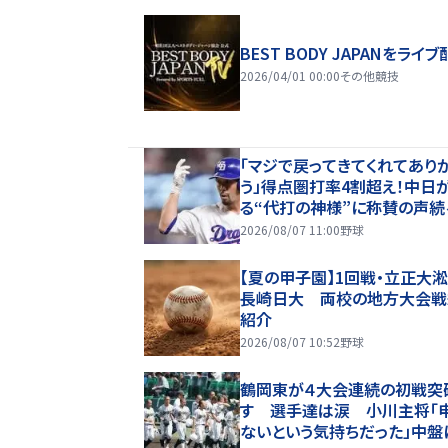
BEST BODY JAPANをライブ
2026/04/01 00:00
その他競技
「マジで戻ってきてくれてあり
う」得点圏打率4割超え！中日
る“代打の神様”に称賛の声続
「当たり前のように打つマスタ
2026/08/07 11:00
野球
ぎる」「また初球で決めたな」
【夏の甲子園】1回戦・立正大淞南
長崎日大 両校の地方大会戦
紹介
2026/08/07 10:52
野球
鶴岡東が４大会連続の初戦突
す 選手達は涙 小川主将「
ないという気持ちだった」中盤