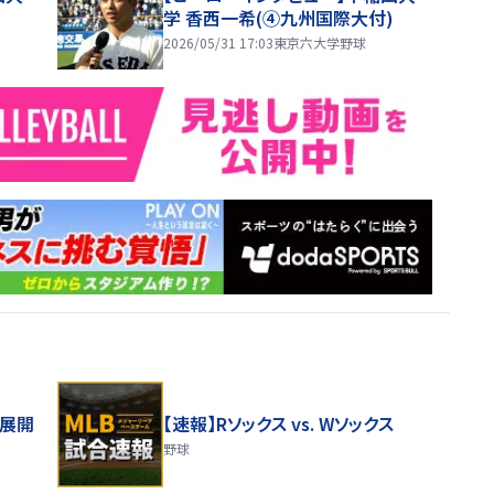
学 香西一希(④九州国際大付)
2026/05/31 17:03
東京六大学野球
舗展開
【速報】Rソックス vs. Wソックス
野球