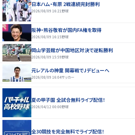
日本ハム・有原 2戦連続完封勝利
2026/08/09 16:21
野球
阪神・熊谷敬宥が国内FA権を取得
2026/08/09 16:15
野球
岡山学芸館が中国地区対決で逆転勝利
2026/08/09 15:59
野球
元レアルの神童 開幕戦でJデビューへ
2026/08/09 16:04
サッカー
夏の甲子園 全試合無料ライブ配信！
2026/04/12 00:00
野球
全30競技を完全無料でライブ配信！