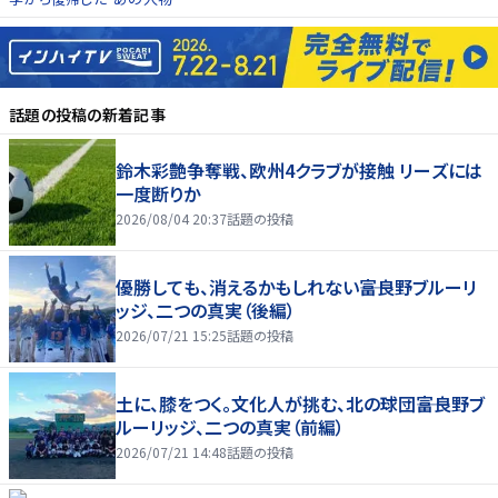
話題の投稿
の新着記事
鈴木彩艶争奪戦、欧州4クラブが接触 リーズには
一度断りか
2026/08/04 20:37
話題の投稿
優勝しても、消えるかもしれない――富良野ブルーリ
ッジ、二つの真実（後編）
2026/07/21 15:25
話題の投稿
土に、膝をつく。文化人が挑む、北の球団――富良野ブ
ルーリッジ、二つの真実（前編）
2026/07/21 14:48
話題の投稿