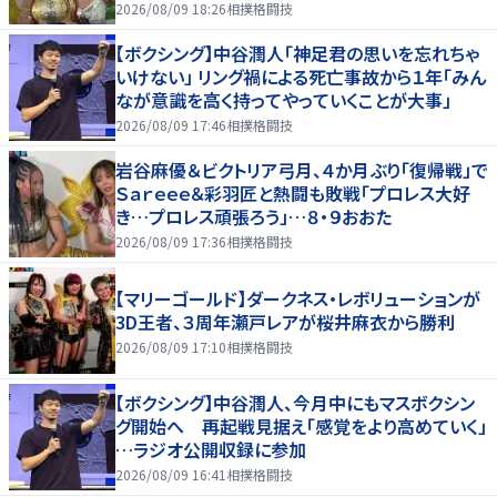
2026/08/09 18:26
相撲格闘技
【ボクシング】中谷潤人「神足君の思いを忘れちゃ
いけない」 リング禍による死亡事故から１年「みん
なが意識を高く持ってやっていくことが大事」
2026/08/09 17:46
相撲格闘技
岩谷麻優＆ビクトリア弓月、４か月ぶり「復帰戦」で
Ｓａｒｅｅｅ＆彩羽匠と熱闘も敗戦「プロレス大好
き…プロレス頑張ろう」…８・９おおた
2026/08/09 17:36
相撲格闘技
【マリーゴールド】ダークネス・レボリューションが
3D王者、３周年瀬戸レアが桜井麻衣から勝利
2026/08/09 17:10
相撲格闘技
【ボクシング】中谷潤人、今月中にもマスボクシン
グ開始へ 再起戦見据え「感覚をより高めていく」
…ラジオ公開収録に参加
2026/08/09 16:41
相撲格闘技