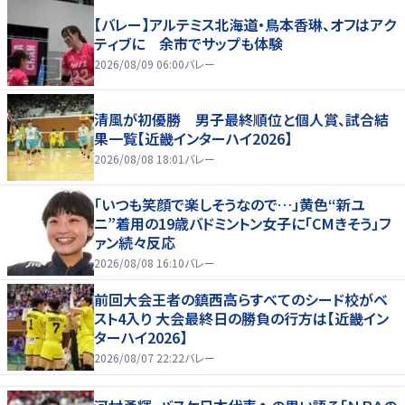
【バレー】アルテミス北海道・鳥本香琳、オフはアク
ティブに 余市でサップも体験
2026/08/09 06:00
バレー
清風が初優勝 男子最終順位と個人賞、試合結
果一覧【近畿インターハイ2026】
2026/08/08 18:01
バレー
「いつも笑顔で楽しそうなので…」黄色“新ユ
ニ”着用の19歳バドミントン女子に「CMきそう」フ
ァン続々反応
2026/08/08 16:10
バレー
前回大会王者の鎮西高らすべてのシード校がベ
スト4入り 大会最終日の勝負の行方は【近畿イン
ターハイ2026】
2026/08/07 22:22
バレー