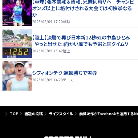
【卓球】張本美和＆智和、兄妹同時Ｖへ チャンピ
オンズ以上に格付けされる大会では初快挙なる
か
2026/08/09 17:20
卓球
【陸上】決勝で再び日本新12秒62の中島ひとみ
「やっと出せた」向かい風でも予選と同タイムＶ
2026/08/09 15:42
陸上
シフィオンテク 逆転勝ちで雪辱
2026/08/09 14:28
テニス
TOP
話題の投稿
ライフスタイル
前澤友作がFacebookを運用するM