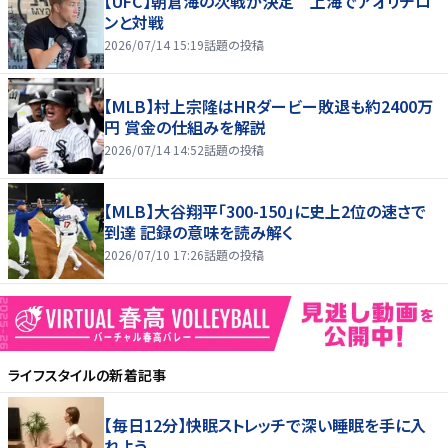
【UFC】朝倉海の次戦が決定 上海でアオリチロ
ンと対戦
2026/07/14 15:19
話題の投稿
【MLB】村上宗隆はHRダービー敗退も約2400万
円 賞金の仕組みを解説
2026/07/14 14:52
話題の投稿
【MLB】大谷翔平「300-150」に史上2位の速さで
到達 記録の意味を読み解く
2026/07/10 17:26
話題の投稿
ライフスタイル
の新着記事
【毎日12分】快眠ストレッチで深い睡眠を手に入
れよう