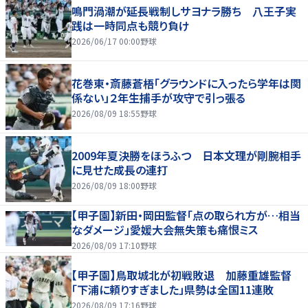
鳴門渦潮が延長戦制しサヨナラ勝ち 八王子実
践は一時同点も競り負け
2026/06/17 00:00
野球
花巻東・斎藤蒼梧「グラウンドに入ったら学年は関
係ない」２年生捕手が攻守で引っ張る
2026/08/09 18:55
野球
2009年夏決勝をほうふつ 日本文理が剛腕相手
に見せた成長の連打
2026/08/09 18:00
野球
【甲子園】新田・岡田監督「点の取られ方が…相当
なダメージ」愛媛大会無失策も痛恨ミス
2026/08/09 17:10
野球
【甲子園】鳥取城北が初戦敗退 加藤重雄監督
「下浦に頼りすぎました」県勢は全国11連敗
2026/08/09 17:16
野球