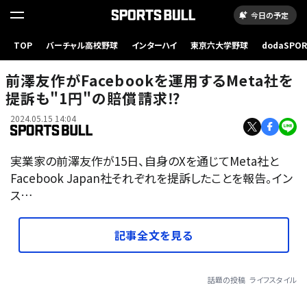
今日の予定
TOP
バーチャル高校野球
インターハイ
東京六大学野球
dodaSPO
（新しいタブ
前澤友作がFacebookを運用するMeta社を
提訴も"1円"の賠償請求⁉︎
2024.05.15 14:04
実業家の前澤友作が15日、自身のXを通じてMeta社と
Facebook Japan社それぞれを提訴したことを報告。イン
ス…
記事全文を見る
話題の投稿
ライフスタイル