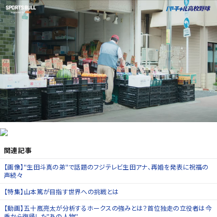
関連記事
【画像】"生田斗真の弟"で話題のフジテレビ生田アナ、再婚を発表に祝福の
声続々
【特集】山本篤が目指す世界への挑戦とは
【動画】五十嵐亮太が分析するホークスの強みとは？首位独走の立役者は今
季から復帰した"あの人物"