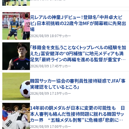
元レアルの神童Ｊデビュー！登録名「中井卓大ピ
ピ」日本初挑戦の22歳今治MFが開幕戦に先発出
場
2026/08/09 18:07
サッカー
「移籍金を支払うことなくトップレベルの経験を加
えた」冨安健洋の“0円補強”に地元メディアも満
足気「最終ラインの再編を進める監督が重宝する
柔軟性を備えている」
2026/08/09 17:45
サッカー
韓国サッカー協会の審判員性接待疑惑でJFA「事
実確認をしているところ」
2026/08/09 17:19
サッカー
14年前の銅メダルが日本に変更の可能性も 日
本人審判も絡んだ性接待問題に揺れる韓国サッ
カー界 “五輪メダル剝奪”に危機感「悲劇に見
舞われる」
2026/08/09 17:00
サッカー