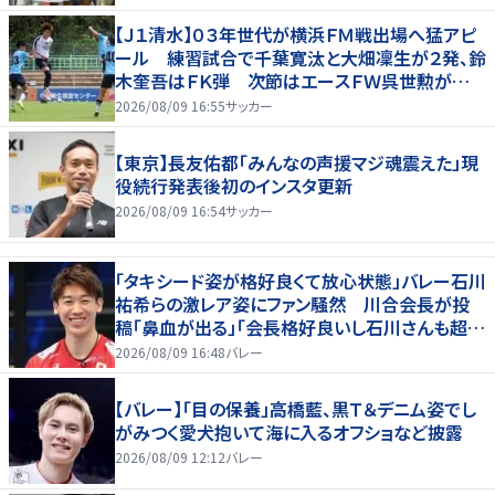
【Ｊ１清水】０３年世代が横浜ＦＭ戦出場へ猛アピ
ール 練習試合で千葉寛汰と大畑凜生が２発、鈴
木奎吾はＦＫ弾 次節はエースＦＷ呉世勲が出
場停止
2026/08/09 16:55
サッカー
【東京】長友佑都「みんなの声援マジ魂震えた」現
役続行発表後初のインスタ更新
2026/08/09 16:54
サッカー
「タキシード姿が格好良くて放心状態」バレー石川
祐希らの激レア姿にファン騒然 川合会長が投
稿「鼻血が出る」「会長格好良いし石川さんも超格
好いい」
2026/08/09 16:48
バレー
【バレー】「目の保養」高橋藍、黒Ｔ＆デニム姿でし
がみつく愛犬抱いて海に入るオフショなど披露
2026/08/09 12:12
バレー