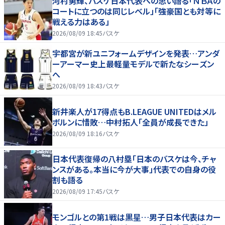
河村勇輝、バスケ日本代表への思い語る「ＮＢＡの
コートに立つのは同じレベル」「強豪国とも対等に
戦える力はある」
2026/08/09 18:45
バスケ
宇都宮が新ユニフォームデザインを発表…アンダ
ーアーマー史上最軽量モデルで新たなシーズン
へ
2026/08/09 18:43
バスケ
新井楽人が17得点もB.LEAGUE UNITEDはメル
ボルンに惜敗…中村拓人「全員が成長できた」
2026/08/09 18:16
バスケ
日本代表復帰の八村塁「日本のバスケは今、チャ
ンスがある。本当に今が大事」代表での自身の役
割も語る
2026/08/09 17:45
バスケ
モンゴルとの第1戦は黒星…男子日本代表はカー