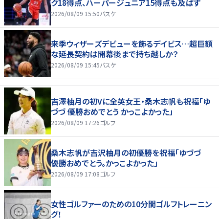
ク18得点、ハーパージュニア15得点も及ばず
2026/08/09 15:50
バスケ
来季ウィザーズデビューを飾るデイビス…超巨額
な延長契約は開幕後まで持ち越しか？
2026/08/09 15:45
バスケ
吉澤柚月の初Vに全英女王・桑木志帆も祝福「ゆ
づづ 優勝おめでとう かっこよかった」
2026/08/09 17:26
ゴルフ
桑木志帆が吉沢柚月の初優勝を祝福「ゆづづ
優勝おめでとう。かっこよかった」
2026/08/09 17:08
ゴルフ
女性ゴルファーのための10分間ゴルフトレーニン
グ！