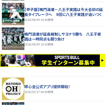
【甲子園】鳴門渦潮－八王子実践は今大会初の延
長タイブレークへ ９回に八王子実践が追いつく
2026/08/09 18:43
野球
鳴門渦潮が延長戦制しサヨナラ勝ち 八王子実
践は一時同点も競り負け
2026/08/09 18:42
野球
球心会公式アプリ提供開始！
2026/05/27 00:00
野球