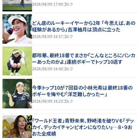
2026/08/09 17:00
ゴルフ
どん底のルーキーイヤーから2年 「今思えば、あの
経験があるから」吉澤柚月は頂点に立った
2026/08/09 16:57
ゴルフ
都玲華、最終18番でまさか「こんなところにバンカ
ーあったのかよ」連続ボギーでトップ10逃す
2026/08/09 16:43
ゴルフ
今季トップ10が７回目の小林光希は最終18番の
ボギーを悔やむ「洋芝難しかったー」
2026/08/09 16:23
ゴルフ
「ワールド王者」青野未来、野崎渚を破りＶ６「デッ
カイ、デッカイチャンピオンになりたい」…８・９お
おた全成績