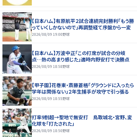
【日本ハム】有原航平２試合連続完封勝利「もう勝
っていくしかないので」再調整経て序盤から一変
2026/08/09 19:00
野球
【日本ハム】万波中正「この打席が試合の分岐
点…熱の高まり感じた」適時内野安打で決勝点
2026/08/09 18:58
野球
【甲子園】花巻東・斎藤蒼梧「グラウンドに入ったら
学年は関係ない」２年生捕手が攻守で引っ張る
2026/08/09 18:55
野球
打率9割超→聖地で無安打 鳥取城北・宮野、変
化球を「打たされた」
2026/08/09 18:50
野球