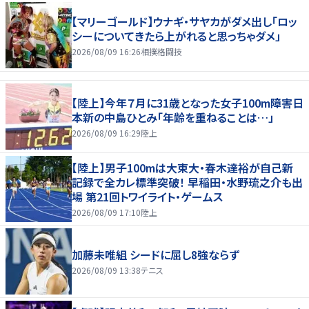
【マリーゴールド】ウナギ・サヤカがダメ出し「ロッ
シーについてきたら上がれると思っちゃダメ」
2026/08/09 16:26
相撲格闘技
【陸上】今年７月に31歳となった女子100m障害日
本新の中島ひとみ「年齢を重ねることは…」
2026/08/09 16:29
陸上
【陸上】男子100mは大東大・春木達裕が自己新
記録で全カレ標準突破！ 早稲田・水野琉之介も出
場 第21回トワイライト・ゲームス
2026/08/09 17:10
陸上
加藤未唯組 シードに屈し8強ならず
2026/08/09 13:38
テニス