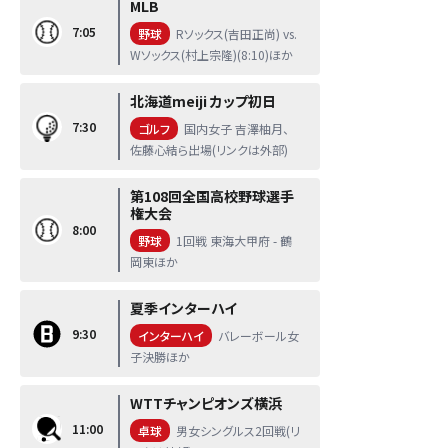
MLB
7:05
野球
Rソックス(吉田正尚) vs.
Wソックス(村上宗隆)(8:10)ほか
北海道meiji カップ初日
7:30
ゴルフ
国内女子 吉澤柚月、
佐藤心結ら出場(リンクは外部)
第108回全国高校野球選手
権大会
8:00
野球
1回戦 東海大甲府 - 鶴
岡東ほか
夏季インターハイ
9:30
インターハイ
バレーボール女
子決勝ほか
WTTチャンピオンズ横浜
11:00
卓球
男女シングルス2回戦(リ