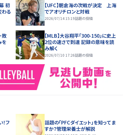
幕 初
【UFC】朝倉海の次戦が決定 上海
変わる
でアオリチロンと対戦
2026/07/14 15:19
話題の投稿
ー敗
【MLB】大谷翔平「300-150」に史上
みを
2位の速さで到達 記録の意味を読
み解く
2026/07/10 17:26
話題の投稿
い！フ
話題の「PFCダイエット」を知ってま
すか？管理栄養士が解説