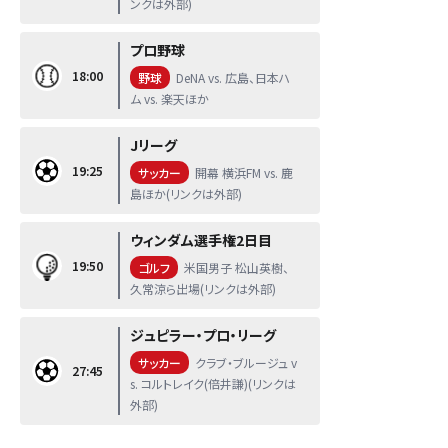
ンクは外部)
プロ野球
18:00
野球
DeNA vs. 広島、日本ハ
ム vs. 楽天ほか
Jリーグ
19:25
サッカー
開幕 横浜FM vs. 鹿
島ほか(リンクは外部)
ウィンダム選手権2日目
19:50
ゴルフ
米国男子 松山英樹、
久常涼ら出場(リンクは外部)
ジュピラー・プロ・リーグ
サッカー
クラブ・ブルージュ v
27:45
s. コルトレイク(倍井謙)(リンクは
外部)