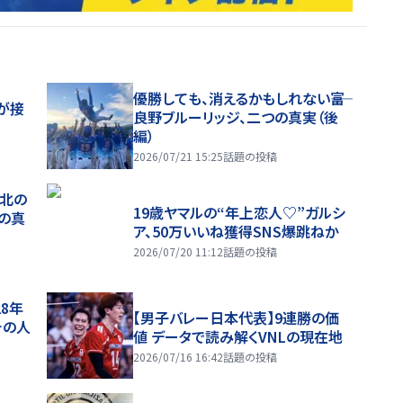
優勝しても、消えるかもしれない――富
が接
良野ブルーリッジ、二つの真実（後
編）
2026/07/21 15:25
話題の投稿
、北の
19歳ヤマルの“年上恋人♡”ガルシ
つの真
ア、50万いいね獲得SNS爆跳ねか
2026/07/20 11:12
話題の投稿
28年
【男子バレー日本代表】9連勝の価
チの人
値 データで読み解くVNLの現在地
2026/07/16 16:42
話題の投稿