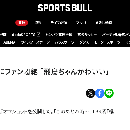
競技
速報
ライブ配信
マンガ
見逃し動画
野球
dodaSPORTS
センバツ高校野球
高校サッカー
バーチャル春高バ
（新しいタブで開く）
ABEMA
ウインタースポーツ
パラスポーツ
ダンス
モータースポーツ
そ
にファン悶絶 「飛鳥ちゃんかわいい」
オフショットを公開した。「このあと22時〜、TBS系「櫻