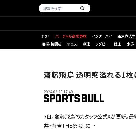
TOP
バーチャル高校野球
インターハイ
東京六大学
相撲・格闘技
テニス
卓球
ラグビー
陸上
水泳
齋藤飛鳥 透明感溢れる1枚
2024.03.08 17:40
7日、齋藤飛鳥のスタッフ公式Xが更新。最新
井・有吉THE夜会」に…