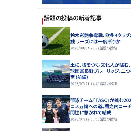
話題の投稿
の新着記事
鈴木彩艶争奪戦、欧州4クラブ
触 リーズには一度断りか
2026/08/04 20:37
話題の投稿
土に、膝をつく。文化人が挑む
球団――富良野ブルーリッジ、二
実（前編）
2026/07/21 14:48
話題の投稿
競泳チーム「TASC」が挑む20
ロス五輪への道。堀之内コー
間性に惹かれて結成
2026/07/17 06:06
話題の投稿