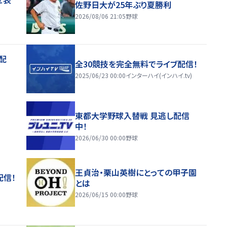
佐野日大が25年ぶり夏勝利
2026/08/06 21:05
野球
配
全30競技を完全無料でライブ配信！
2025/06/23 00:00
インターハイ(インハイ.tv)
東都大学野球入替戦 見逃し配信
中！
2026/06/30 00:00
野球
王貞治・栗山英樹にとっての甲子園
配信！
とは
2026/06/15 00:00
野球