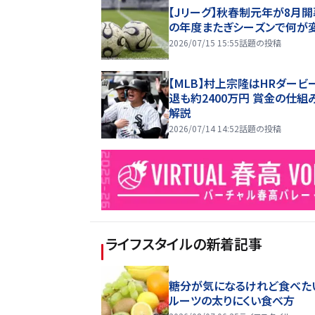
【Jリーグ】秋春制元年が8月開
の年度またぎシーズンで何が
2026/07/15 15:55
話題の投稿
【MLB】村上宗隆はHRダービ
退も約2400万円 賞金の仕組
解説
2026/07/14 14:52
話題の投稿
ライフスタイル
の新着記事
糖分が気になるけれど食べた
ルーツの太りにくい食べ方