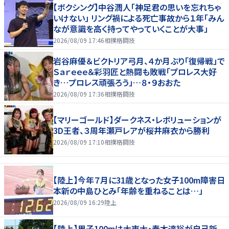
【ボクシング】中谷潤人「神足君の思いを忘れちゃ
いけない」 リング禍による死亡事故から１年「みん
なが意識を高く持ってやっていくことが大事」
2026/08/09 17:46
相撲格闘技
岩谷麻優＆ビクトリア弓月、４か月ぶり「復帰戦」で
Ｓａｒｅｅｅ＆彩羽匠と熱闘も敗戦「プロレス大好
き…プロレス頑張ろう」…８・９おおた
2026/08/09 17:36
相撲格闘技
【マリーゴールド】ダークネス・レボリューションが
3D王者、３周年瀬戸レアが桜井麻衣から勝利
2026/08/09 17:10
相撲格闘技
【陸上】今年７月に31歳となった女子100m障害日
本新の中島ひとみ「年齢を重ねることは…」
2026/08/09 16:29
陸上
【陸上】男子100mは大東大・春木達裕が自己新