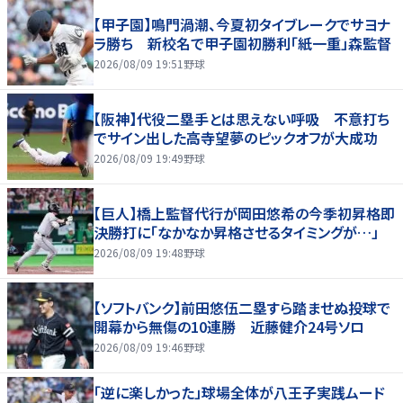
【甲子園】鳴門渦潮、今夏初タイブレークでサヨナ
ラ勝ち 新校名で甲子園初勝利「紙一重」森監督
2026/08/09 19:51
野球
【阪神】代役二塁手とは思えない呼吸 不意打ち
でサイン出した高寺望夢のピックオフが大成功
2026/08/09 19:49
野球
【巨人】橋上監督代行が岡田悠希の今季初昇格即
決勝打に「なかなか昇格させるタイミングが…」
2026/08/09 19:48
野球
【ソフトバンク】前田悠伍二塁すら踏ませぬ投球で
開幕から無傷の10連勝 近藤健介24号ソロ
2026/08/09 19:46
野球
「逆に楽しかった」球場全体が八王子実践ムード