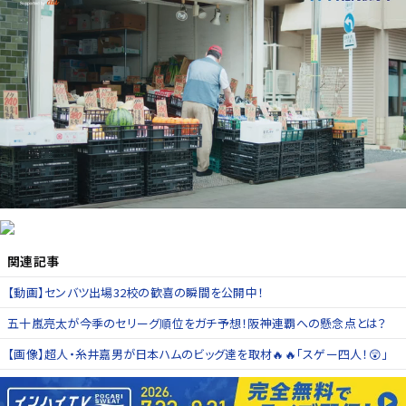
関連記事
【動画】センバツ出場32校の歓喜の瞬間を公開中！
五十嵐亮太が今季のセリーグ順位をガチ予想！阪神連覇への懸念点とは？
【画像】超人・糸井嘉男が日本ハムのビッグ達を取材🔥🔥「スゲー四人！😲」