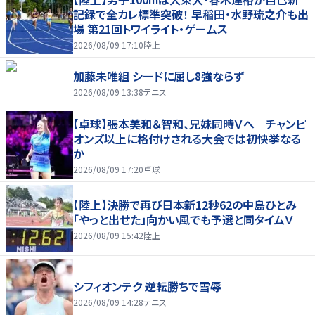
記録で全カレ標準突破！ 早稲田・水野琉之介も出
場 第21回トワイライト・ゲームス
2026/08/09 17:10
陸上
加藤未唯組 シードに屈し8強ならず
2026/08/09 13:38
テニス
【卓球】張本美和＆智和、兄妹同時Ｖへ チャンピ
オンズ以上に格付けされる大会では初快挙なる
か
2026/08/09 17:20
卓球
【陸上】決勝で再び日本新12秒62の中島ひとみ
「やっと出せた」向かい風でも予選と同タイムＶ
2026/08/09 15:42
陸上
シフィオンテク 逆転勝ちで雪辱
2026/08/09 14:28
テニス