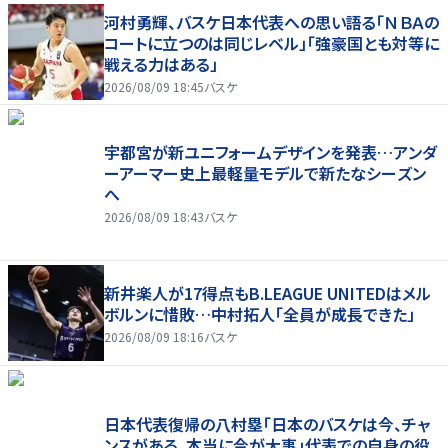
河村勇輝、バスケ日本代表への思い語る「ＮＢＡの
コートに立つのは同じレベル」「強豪国とも対等に
戦える力はある」
2026/08/09 18:45
バスケ
宇都宮が新ユニフォームデザインを発表…アンダ
ーアーマー史上最軽量モデルで新たなシーズン
へ
2026/08/09 18:43
バスケ
新井楽人が17得点もB.LEAGUE UNITEDはメル
ボルンに惜敗…中村拓人「全員が成長できた」
2026/08/09 18:16
バスケ
日本代表復帰の八村塁「日本のバスケは今、チャ
ンスがある。本当に今が大事」代表での自身の役