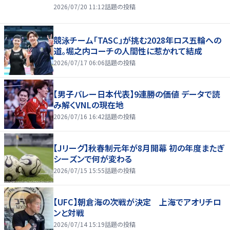
2026/07/20 11:12
話題の投稿
競泳チーム「TASC」が挑む2028年ロス五輪への
道。堀之内コーチの人間性に惹かれて結成
2026/07/17 06:06
話題の投稿
【男子バレー日本代表】9連勝の価値 データで読
み解くVNLの現在地
2026/07/16 16:42
話題の投稿
【Jリーグ】秋春制元年が8月開幕 初の年度またぎ
シーズンで何が変わる
2026/07/15 15:55
話題の投稿
【UFC】朝倉海の次戦が決定 上海でアオリチロ
ンと対戦
2026/07/14 15:19
話題の投稿