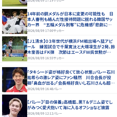
2026/08/09 17:19
サッカー
14年前の銅メダルが日本に変更の可能性も 日
本人審判も絡んだ性接待問題に揺れる韓国サッ
カー界 “五輪メダル剝奪”に危機感「悲劇に見
舞われる」
2026/08/09 17:00
サッカー
【Ｊ１清水】０３年世代が横浜ＦＭ戦出場へ猛アピ
ール 練習試合で千葉寛汰と大畑凜生が２発、鈴
木奎吾はＦＫ弾 次節はエースＦＷ呉世勲が出
場停止
2026/08/09 16:55
サッカー
「タキシード姿が格好良くて放心状態」バレー石川
祐希らの激レア姿にファン騒然 川合会長が投
稿「鼻血が出る」「会長格好良いし石川さんも超格
好いい」
2026/08/09 16:48
バレー
【バレー】「目の保養」高橋藍、黒Ｔ＆デニム姿でし
がみつく愛犬抱いて海に入るオフショなど披露
2026/08/09 12:12
バレー