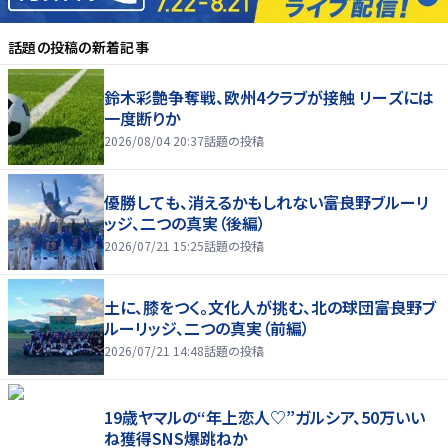
話題の投稿
の新着記事
鈴木彩艶争奪戦、欧州4クラブが接触 リーズには
一度断りか
2026/08/04 20:37
話題の投稿
優勝しても、消えるかもしれない――富良野ブルーリ
ッジ、二つの真実（後編）
2026/07/21 15:25
話題の投稿
土に、膝をつく。文化人が挑む、北の球団――富良野ブ
ルーリッジ、二つの真実（前編）
2026/07/21 14:48
話題の投稿
19歳ヤマルの“年上恋人♡”ガルシア、50万いい
ね獲得SNS爆跳ねか