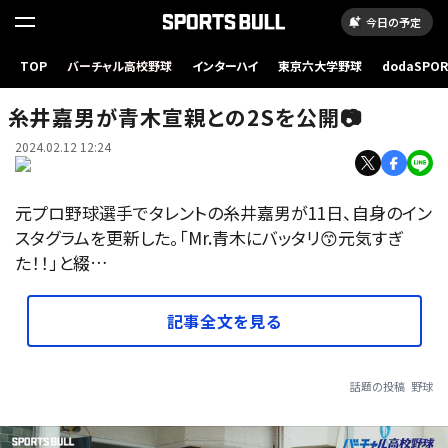
今日の予定
TOP
バーチャル高校野球
インターハイ
東京六大学野球
dodaSPO
（新しいタブ
糸井嘉男が青木宣親との2Sを公開📷
2024.02.12 12:24
元プロ野球選手でタレントの糸井嘉男が11日、自身のイン
スタグラムを更新した。「Mr.青木にバッタリ😙元気すぎ
た！！」と綴…
記事全文を見る
話題の投稿
野球