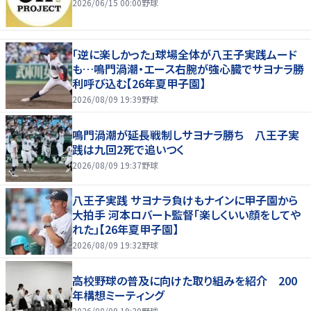
2026/06/15 00:00
野球
「逆に楽しかった」球場全体が八王子実践ムード
も…鳴門渦潮・エース右腕が強心臓でサヨナラ勝
利呼び込む【26年夏甲子園】
2026/08/09 19:39
野球
鳴門渦潮が延長戦制しサヨナラ勝ち 八王子実
践は九回2死で追いつく
2026/08/09 19:37
野球
八王子実践 サヨナラ負けもナインに甲子園から
大拍手 河本ロバート監督「楽しくいい顔をしてや
れた」【26年夏甲子園】
2026/08/09 19:32
野球
高校野球の普及に向けた取り組みを紹介 200
年構想ミーティング
2026/08/09 19:30
野球