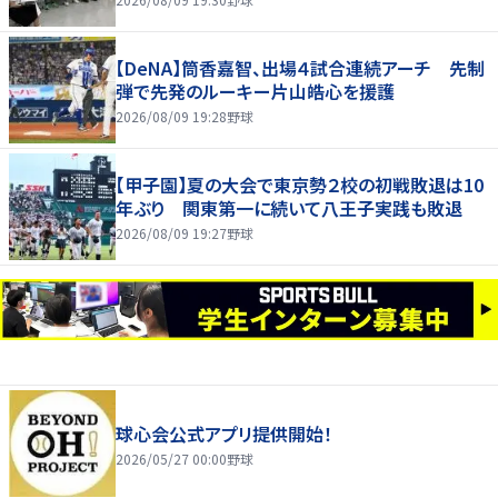
【DeNA】筒香嘉智、出場４試合連続アーチ 先制
弾で先発のルーキー片山皓心を援護
2026/08/09 19:28
野球
【甲子園】夏の大会で東京勢２校の初戦敗退は10
年ぶり 関東第一に続いて八王子実践も敗退
2026/08/09 19:27
野球
球心会公式アプリ提供開始！
2026/05/27 00:00
野球