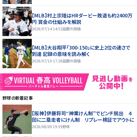
【MLB】村上宗隆はHRダービー敗退も約2400万
円 賞金の仕組みを解説
2026/07/14 14:52
話題の投稿
【MLB】大谷翔平「300-150」に史上2位の速さで
到達 記録の意味を読み解く
2026/07/10 17:26
話題の投稿
野球
の新着記事
【阪神】伊藤将司“神業けん制”でピンチ脱出 ４
回に二塁走者にけん制 リプレー検証でアウトに
2026/08/09 19:59
野球