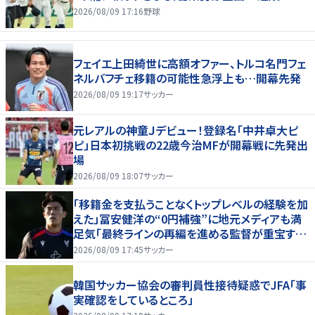
2026/08/09 17:16
野球
フェイエ上田綺世に高額オファー、トルコ名門フェ
ネルバフチェ移籍の可能性急浮上も…開幕先発
2026/08/09 19:17
サッカー
元レアルの神童Ｊデビュー！登録名「中井卓大ピ
ピ」日本初挑戦の22歳今治MFが開幕戦に先発出
場
2026/08/09 18:07
サッカー
「移籍金を支払うことなくトップレベルの経験を加
えた」冨安健洋の“0円補強”に地元メディアも満
足気「最終ラインの再編を進める監督が重宝する
柔軟性を備えている」
2026/08/09 17:45
サッカー
韓国サッカー協会の審判員性接待疑惑でJFA「事
実確認をしているところ」