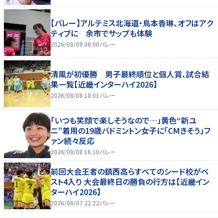
【バレー】アルテミス北海道・鳥本香琳、オフはアク
ティブに 余市でサップも体験
2026/08/09 06:00
バレー
清風が初優勝 男子最終順位と個人賞、試合結
果一覧【近畿インターハイ2026】
2026/08/08 18:01
バレー
「いつも笑顔で楽しそうなので…」黄色“新ユ
ニ”着用の19歳バドミントン女子に「CMきそう」フ
ァン続々反応
2026/08/08 16:10
バレー
前回大会王者の鎮西高らすべてのシード校がベ
スト4入り 大会最終日の勝負の行方は【近畿イン
ターハイ2026】
2026/08/07 22:22
バレー