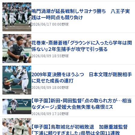
鳴門渦潮が延長戦制しサヨナラ勝ち 八王子実
践は一時同点も競り負け
2026/06/17 00:00
野球
花巻東・斎藤蒼梧「グラウンドに入ったら学年は関
係ない」２年生捕手が攻守で引っ張る
2026/08/09 18:55
野球
2009年夏決勝をほうふつ 日本文理が剛腕相手
に見せた成長の連打
2026/08/09 18:00
野球
【甲子園】新田・岡田監督「点の取られ方が…相当
なダメージ」愛媛大会無失策も痛恨ミス
2026/08/09 17:10
野球
【甲子園】鳥取城北が初戦敗退 加藤重雄監督
「下浦に頼りすぎました」県勢は全国11連敗