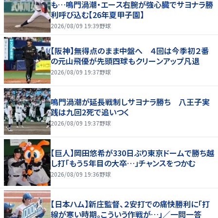
も…鳴門渦潮・エース右腕が強心臓でサヨナラ勝
利呼び込む【26年夏甲子園】
2026/08/09 19:39
野球
【阪神】無得点のまま中盤へ ４回は今季初２番
の元山飛優が先頭四球もクリーンアップ凡退
2026/08/09 19:37
野球
鳴門渦潮が延長戦制しサヨナラ勝ち 八王子実
践は九回2死で追いつく
2026/08/09 19:37
野球
【巨人】岡田悠希が330日ぶり東京ドームで勝ち越
し打「もう５年目の大卒…」チャンスをつかむ
2026/08/09 19:36
野球
【日本ハム】新庄監督、２安打での痛快勝利に「打
線が寒い時期。こういう作戦が…」／一問一答