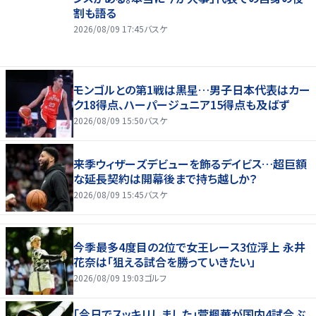
割も語る
2026/08/09 17:45
バスケ
モンゴルとの第1戦は黒星…男子日本代表はカー
ク18得点、ハーパージュニア15得点も及ばず
2026/08/09 15:50
バスケ
来季ウィザーズデビューを飾るデイビス…超巨額
な延長契約は開幕後まで持ち越しか？
2026/08/09 15:45
バスケ
今季最多4度目の2位で女王レース3位浮上 永井
花奈は「狙える試合を勝っていきたい」
2026/08/09 19:03
ゴルフ
「今日でスッキリしました」菅楓華が国内4試合ぶ