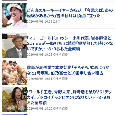
どん底のルーキーイヤーから2年 「今思えば、あの
経験があるから」吉澤柚月は頂点に立った
2026/08/09 16:57
ゴルフ
「マリーゴールド」ロッシー小川代表、岩谷麻優と
Ｓａｒｅｅｅ「一騎打ち」に慎重「機が熟した時じゃな
いですか」…８・９おおた全成績
2026/08/09 19:28
相撲格闘技
霧島が夏巡業で本格始動「そろそろ、始めようか
なと」時疾風、伯乃富士と10番申し合い稽古
2026/08/09 19:11
相撲格闘技
「ワールド王者」青野未来、野崎渚を破りＶ６「デッ
カイ、デッカイチャンピオンになりたい」…８・９お
おた全成績
2026/08/09 18:26
相撲格闘技