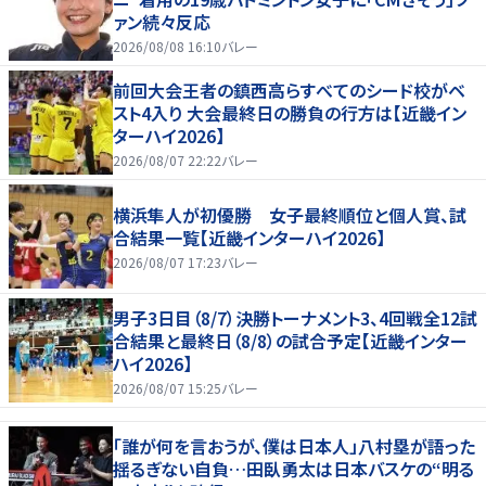
ァン続々反応
2026/08/08 16:10
バレー
前回大会王者の鎮西高らすべてのシード校がベ
スト4入り 大会最終日の勝負の行方は【近畿イン
ターハイ2026】
2026/08/07 22:22
バレー
横浜隼人が初優勝 女子最終順位と個人賞、試
合結果一覧【近畿インターハイ2026】
2026/08/07 17:23
バレー
男子3日目（8/7）決勝トーナメント3、4回戦全12試
合結果と最終日（8/8）の試合予定【近畿インター
ハイ2026】
2026/08/07 15:25
バレー
「誰が何を言おうが、僕は日本人」八村塁が語った
揺るぎない自負…田臥勇太は日本バスケの“明る