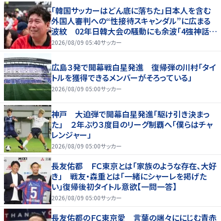
「韓国サッカーはどん底に落ちた」日本人を含む
外国人審判への“性接待スキャンダル”に広まる
波紋 02年日韓大会の騒動にも余波「4強神話も
疑われる」
2026/08/09 05:40
サッカー
広島３発で開幕戦白星発進 復帰弾の川村「タイ
トルを獲得できるメンバーがそろっている」
2026/08/09 05:00
サッカー
神戸 大迫弾で開幕白星発進「駆け引き決まっ
た」 ２年ぶり３度目のリーグ制覇へ「僕らはチャ
レンジャー」
2026/08/09 05:00
サッカー
長友佑都 ＦＣ東京とは「家族のような存在、大好
き」 戦友・森重とは「一緒にシャーレを掲げた
い」復帰後初タイトル意欲【一問一答】
2026/08/09 05:00
サッカー
長友佑都のＦＣ東京愛 言葉の端々ににじむ青赤