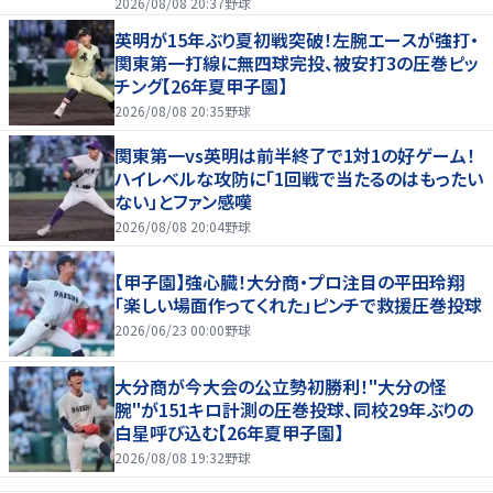
2026/08/08 20:37
野球
英明が15年ぶり夏初戦突破！左腕エースが強打・
関東第一打線に無四球完投、被安打3の圧巻ピッ
チング【26年夏甲子園】
2026/08/08 20:35
野球
関東第一vs英明は前半終了で1対1の好ゲーム！
ハイレベルな攻防に「1回戦で当たるのはもったい
ない」とファン感嘆
2026/08/08 20:04
野球
【甲子園】強心臓！大分商・プロ注目の平田玲翔
「楽しい場面作ってくれた」ピンチで救援圧巻投球
2026/06/23 00:00
野球
大分商が今大会の公立勢初勝利！"大分の怪
腕"が151キロ計測の圧巻投球、同校29年ぶりの
白星呼び込む【26年夏甲子園】
2026/08/08 19:32
野球