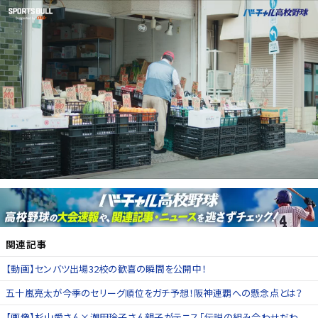
関連記事
【動画】センバツ出場32校の歓喜の瞬間を公開中！
五十嵐亮太が今季のセリーグ順位をガチ予想！阪神連覇への懸念点とは？
【画像】杉山愛さん×潮田玲子さん親子がテニス「伝説の組み合わせだわ