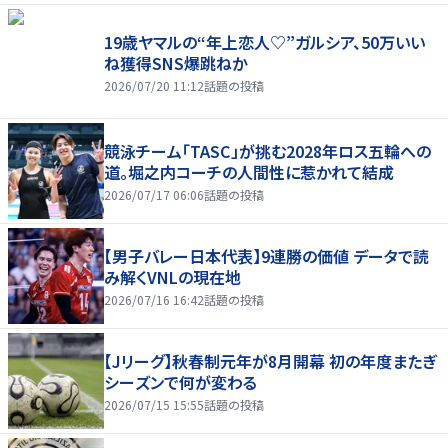
19歳ヤマルの“年上恋人♡”ガルシア、50万いい
ね獲得SNS爆跳ねか
2026/07/20 11:12
話題の投稿
競泳チーム「TASC」が挑む2028年ロス五輪への
道。堀之内コーチの人間性に惹かれて結成
2026/07/17 06:06
話題の投稿
【男子バレー日本代表】9連勝の価値 データで読
み解くVNLの現在地
2026/07/16 16:42
話題の投稿
【Jリーグ】秋春制元年が8月開幕 初の年度またぎ
シーズンで何が変わる
2026/07/15 15:55
話題の投稿