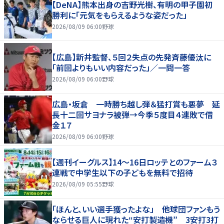
【DeNA】熊本出身の吉野光樹、有明の甲子園初
勝利に「元気をもらえるような姿だった」
2026/08/09 06:00
野球
【広島】新井監督、５回２失点の先発斉藤優汰に
「前回よりもいい内容だった」／一問一答
2026/08/09 06:00
野球
広島・坂倉 一時勝ち越し弾＆猛打賞も悪夢 延
長十二回サヨナラ被弾→今季５度目４連敗で借
金１７
2026/08/09 06:00
野球
【週刊イーグルス】14～16日ロッテとのファーム３
連戦で中学生以下の子どもを無料で招待
2026/08/09 05:55
野球
「ほんと、いい選手獲ったよな」 他球団ファンもう
ならせる巨人に現れた“安打製造機” 3安打3打