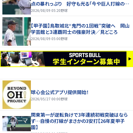
点の暴れっぷり 好守も光る「今や巨人打線の顔
でしょ」
2026/08/09 05:20
野球
【甲子園】鳥取城北“鬼門の１回戦”突破へ 岡山
学芸館と３連覇同士の強豪対決／見どころ
2026/08/09 05:00
野球
球心会公式アプリ提供開始！
2026/05/27 00:00
野球
関東第一が逆転負けで3年連続初戦突破はなら
ず…自慢の打線がまさかの3安打【26年夏甲子
園】