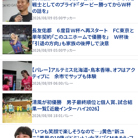
戦士としてのプライド「ダービー勝ってからＷ杯
の話を」
2026/08/09 05:00
サッカー
長友佑都 ６度目Ｗ杯へ再スタート ＦＣ東京と
単年契約「このユニホームで優勝を」 Ｗ杯後
「引退の方向」も家族の後押しで決意
2026/08/09 05:00
サッカー
【バレー】アルテミス北海道・鳥本香琳、オフはアク
ティブに 余市でサップも体験
2026/08/09 06:00
バレー
清風が初優勝 男子最終順位と個人賞、試合結
果一覧【近畿インターハイ2026】
2026/08/08 18:01
バレー
「いつも笑顔で楽しそうなので…」黄色“新ユ
ニ”着用の19歳バドミントン女子に「CMきそう」フ