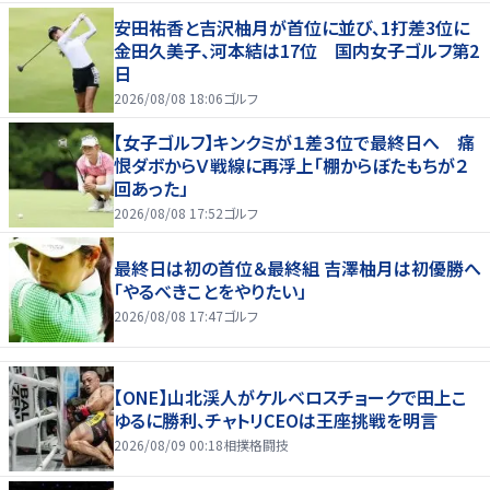
安田祐香と吉沢柚月が首位に並び、1打差3位に
金田久美子、河本結は17位 国内女子ゴルフ第2
日
2026/08/08 18:06
ゴルフ
【女子ゴルフ】キンクミが１差３位で最終日へ 痛
恨ダボからＶ戦線に再浮上「棚からぼたもちが２
回あった」
2026/08/08 17:52
ゴルフ
最終日は初の首位＆最終組 吉澤柚月は初優勝へ
「やるべきことをやりたい」
2026/08/08 17:47
ゴルフ
【ONE】山北渓人がケルベロスチョークで田上こ
ゆるに勝利、チャトリCEOは王座挑戦を明言
2026/08/09 00:18
相撲格闘技