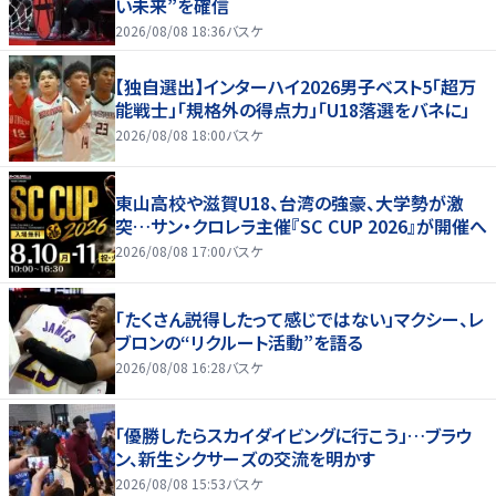
い未来”を確信
2026/08/08 18:36
バスケ
【独自選出】インターハイ2026男子ベスト5「超万
能戦士」「規格外の得点力」「U18落選をバネに」
2026/08/08 18:00
バスケ
東山高校や滋賀U18、台湾の強豪、大学勢が激
突…サン・クロレラ主催『SC CUP 2026』が開催へ
2026/08/08 17:00
バスケ
「たくさん説得したって感じではない」マクシー、レ
ブロンの“リクルート活動”を語る
2026/08/08 16:28
バスケ
「優勝したらスカイダイビングに行こう」…ブラウ
ン、新生シクサーズの交流を明かす
2026/08/08 15:53
バスケ