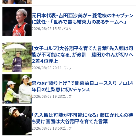
元日本代表・吉田亜沙美が三菱電機のキャプテン
に就任…「世界で最も結束力のあるチームへ」
2026/08/08 15:51
バスケ
【女子ゴルフ】大谷翔平を育てた言葉「先入観は可
能が不可能になる」が教訓 藤田かれんが初Ｖへ
２差４位浮上
2026/08/08 20:11
ゴルフ
思わぬ“繰り上げ”で開幕前日コース入り プロ14
年目の辻梨恵に初Vチャンス
2026/08/08 19:23
ゴルフ
「先入観は可能が不可能になる」 藤田かれんの待
ち受け画面は大谷翔平を育てた言葉
2026/08/08 18:50
ゴルフ