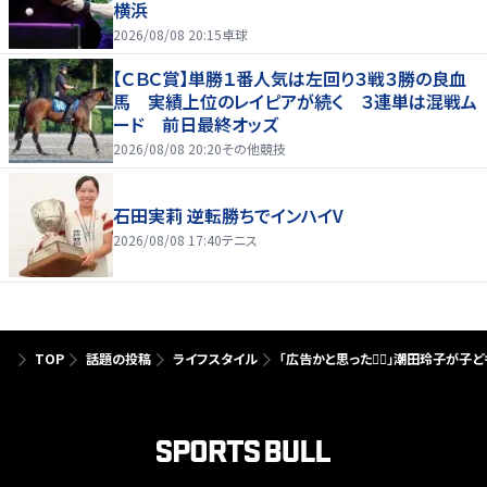
横浜
2026/08/08 20:15
卓球
【ＣＢＣ賞】単勝１番人気は左回り３戦３勝の良血
馬 実績上位のレイピアが続く ３連単は混戦ム
ード 前日最終オッズ
2026/08/08 20:20
その他競技
石田実莉 逆転勝ちでインハイV
2026/08/08 17:40
テニス
TOP
話題の投稿
ライフスタイル
「広告かと思った❤️‍🔥」潮田玲子が