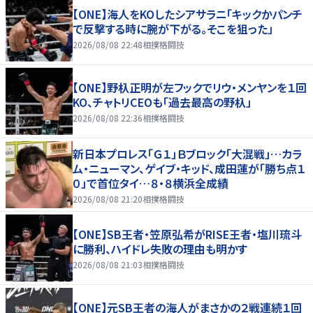
【ONE】海人をKOしたシアサラニ「キックかパンチ
で反撃する時に腕が下がる。そこを狙った」
2026/08/08 22:48
相撲格闘技
【ONE】野杁正明が左フックでリウ・メンヤンを１回
KO、チャトリCEOも「過去最高の野杁」
2026/08/08 22:36
相撲格闘技
新日本プロレス「Ｇ１」Ｂブロック「大混戦」…カラ
ム・ニューマン、ゲイブ・キッド、成田蓮が「勝ち点１
０」で首位タイ…８・８横浜全成績
2026/08/08 21:20
相撲格闘技
【ONE】SB王者・笠原弘希がRISE王者・塩川琉斗
に勝利、ハイドレ失敗の理由も明かす
2026/08/08 21:03
相撲格闘技
【ONE】元SB王者の海人がまさかの２戦連続１回