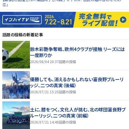
👏」
話題の投稿
の新着記事
鈴木彩艶争奪戦、欧州4クラブが接触 リーズには
一度断りか
2026/08/04 20:37
話題の投稿
優勝しても、消えるかもしれない――富良野ブルーリ
ッジ、二つの真実（後編）
2026/07/21 15:25
話題の投稿
土に、膝をつく。文化人が挑む、北の球団――富良野ブ
ルーリッジ、二つの真実（前編）
2026/07/21 14:48
話題の投稿