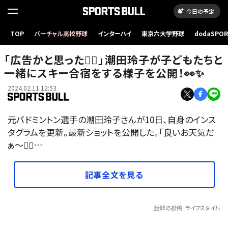
今日の予定
TOP
バーチャル高校野球
インターハイ
東京六大学野球
dodaSPO
（新しいタブ
「広告かと思った❤️‍🔥」潮田玲子が子どもたちと
一緒にスキー合宿をする様子を公開！👀✨
2024.02.11 12:53
元バドミントン選手の潮田玲子さんが10日、自身のインス
タグラムを更新。最新ショットを公開した。「良いお天気だ
ぁ〜🙆‍♀️…
記事全文を見る
話題の投稿
ライフスタイル