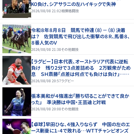
KO負け、シアサラニの左ハイキックで失神
2026/08/08 21:02
相撲格闘技
令和８年８月８日 競馬で枠連（８）－（８）決着
は？ 佐賀競馬で飛び出した衝撃の８Ｒ、馬番８、
８番人気のＶ
2026/08/08 21:38
その他競技
【ラグビー】日本代表、オーストラリア代表に逆転
負け 残り２分で３点差詰める ２万観衆がため
息 ＳＨ斎藤「点差は何点でも負けは負け」…前
半にＳＯ伊藤龍が先制トライ、３２ー３５で惜敗
2026/08/08 20:57
ラグビー
張本美和が４強進出「勝ち切ることができて良か
った」 準決勝は中国・王芸迪と対戦
2026/08/08 20:08
その他競技
【卓球】早田ひな、４強入りならず 中国の左のエ
ース蒯曼に１-４で敗れる…ＷＴＴチャンピオンズ