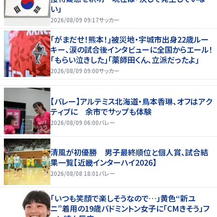
い」
2026/08/09 09:17
サッカー
｢がまだせ！熊本！｣被災地・宇城市出身22歳ルー
キー、涙の試合後インタビューに全国からエール！
｢もらい泣きした｣｢薬師田くん、立派だったよ｣
2026/08/09 09:00
サッカー
【バレー】アルテミス北海道・鳥本香琳、オフはアク
ティブに 余市でサップも体験
2026/08/09 06:00
バレー
清風が初優勝 男子最終順位と個人賞、試合結
果一覧【近畿インターハイ2026】
2026/08/08 18:01
バレー
「いつも笑顔で楽しそうなので…」黄色“新ユ
ニ”着用の19歳バドミントン女子に「CMきそう」フ