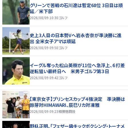
グリーンで苦戦の石川遼は暫定68位 3日目は順
延／米下部
2026/08/09 10:30
ゴルフ
史上3人目の日本勢Vへ岩永杏奈が準決勝に進
出 全米女子アマは順延
2026/08/09 09:50
ゴルフ
イーグル奪った松山英樹が11位へ急浮上、６打差
逆転狙い最終日へ 米男子ゴルフ第３日
2026/08/09 09:42
ゴルフ
【東京女子】プリンセスカップ４強決定 準決勝は
鈴芽対HIMAWARI、辰巳リカ対凍雅
2026/08/09 09:23
相撲格闘技
野杁正明、「フェザー級キックボクシング・トーナメ