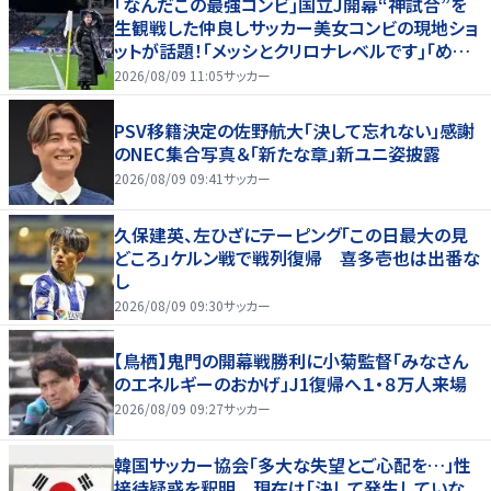
｢なんだこの最強コンビ｣国立J開幕“神試合”を
生観戦した仲良しサッカー美女コンビの現地ショ
ットが話題！｢メッシとクリロナレベルです｣｢めちゃ
くちゃ可愛い｣
2026/08/09 11:05
サッカー
PSV移籍決定の佐野航大「決して忘れない」感謝
のNEC集合写真＆「新たな章」新ユニ姿披露
2026/08/09 09:41
サッカー
久保建英、左ひざにテーピング「この日最大の見
どころ」ケルン戦で戦列復帰 喜多壱也は出番な
し
2026/08/09 09:30
サッカー
【鳥栖】鬼門の開幕戦勝利に小菊監督「みなさん
のエネルギーのおかげ」J1復帰へ１・８万人来場
2026/08/09 09:27
サッカー
韓国サッカー協会「多大な失望とご心配を…」性
接待疑惑を釈明 現在は「決して発生していな