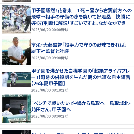
甲子園騒然！花巻東 １死三塁から右翼前方への
飛球→相手の守備の隙を突いて好走塁 快勝に
導く好判断に解説「すごいですよ。なかなかできな
いプレー」
2026/06/20 00:00
野球
享栄・大藤監督「投手力で守りの野球できれば」
履正社監督と対談
2026/08/09 09:00
野球
甲子園を沸かせた白樺学園の「超絶アライバプレ
ー」！奇跡の併殺劇を生んだ朝の地道な自主練習
【26年夏甲子園】
2026/08/09 08:18
野球
「ベンチで戦いたい」沖縄から鳥取へ 鳥取城北・
苅田さん、甲子園へ
2026/08/09 08:00
野球