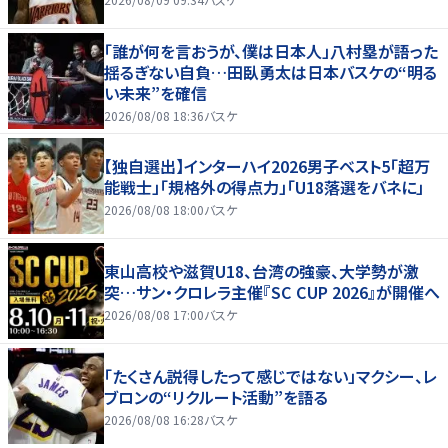
「誰が何を言おうが、僕は日本人」八村塁が語った
揺るぎない自負…田臥勇太は日本バスケの“明る
い未来”を確信
2026/08/08 18:36
バスケ
【独自選出】インターハイ2026男子ベスト5「超万
能戦士」「規格外の得点力」「U18落選をバネに」
2026/08/08 18:00
バスケ
東山高校や滋賀U18、台湾の強豪、大学勢が激
突…サン・クロレラ主催『SC CUP 2026』が開催へ
2026/08/08 17:00
バスケ
「たくさん説得したって感じではない」マクシー、レ
ブロンの“リクルート活動”を語る
2026/08/08 16:28
バスケ