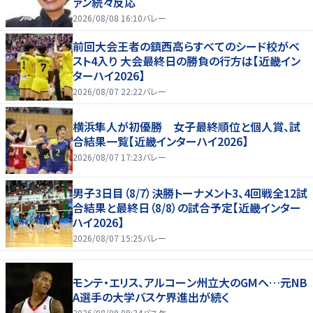
ァン続々反応
2026/08/08 16:10
バレー
前回大会王者の鎮西高らすべてのシード校がベ
スト4入り 大会最終日の勝負の行方は【近畿イン
ターハイ2026】
2026/08/07 22:22
バレー
横浜隼人が初優勝 女子最終順位と個人賞、試
合結果一覧【近畿インターハイ2026】
2026/08/07 17:23
バレー
男子3日目（8/7）決勝トーナメント3、4回戦全12試
合結果と最終日（8/8）の試合予定【近畿インター
ハイ2026】
2026/08/07 15:25
バレー
モンテ・エリス、アルコーン州立大のGMへ…元NB
A選手の大学バスケ界進出が続く
2026/08/09 09:34
バスケ