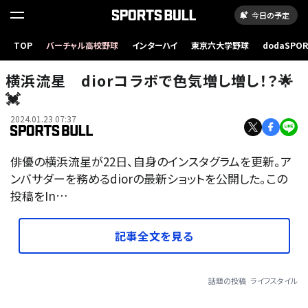
今日の予定
TOP
バーチャル高校野球
インターハイ
東京六大学野球
dodaSPO
（新しいタブ
横浜流星 diorコラボで色気増し増し！？🌟
💓
2024.01.23 07:37
俳優の横浜流星が22日、自身のインスタグラムを更新。ア
ンバサダーを務めるdiorの最新ショットを公開した。この
投稿をIn…
記事全文を見る
話題の投稿
ライフスタイル