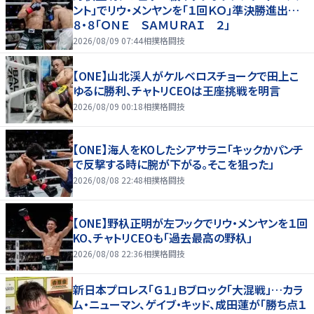
ント」でリウ・メンヤンを「１回ＫＯ」準決勝進出…
８・８「ＯＮＥ ＳＡＭＵＲＡＩ ２」
2026/08/09 07:44
相撲格闘技
【ONE】山北渓人がケルベロスチョークで田上こ
ゆるに勝利、チャトリCEOは王座挑戦を明言
2026/08/09 00:18
相撲格闘技
【ONE】海人をKOしたシアサラニ「キックかパンチ
で反撃する時に腕が下がる。そこを狙った」
2026/08/08 22:48
相撲格闘技
【ONE】野杁正明が左フックでリウ・メンヤンを１回
KO、チャトリCEOも「過去最高の野杁」
2026/08/08 22:36
相撲格闘技
新日本プロレス「Ｇ１」Ｂブロック「大混戦」…カラ
ム・ニューマン、ゲイブ・キッド、成田蓮が「勝ち点１