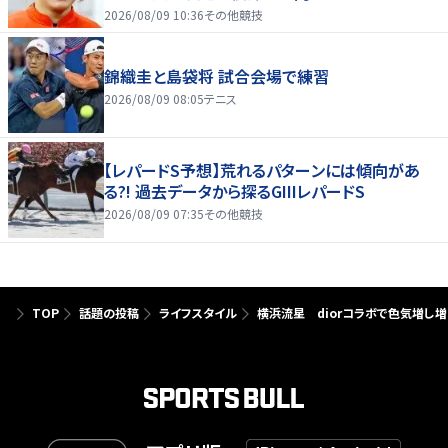
2026/08/09 10:36
その他競技
錦織圭と島袋将 試合会場で練習
2026/08/09 08:05
テニス
【レパードS予想】荒れるパターンには傾向があ
る?! 過去データから探るGIIIレパードS
2026/08/09 07:35
その他競技
TOP
話題の投稿
ライフスタイル
横浜流星 diorコラボで色気増し増し