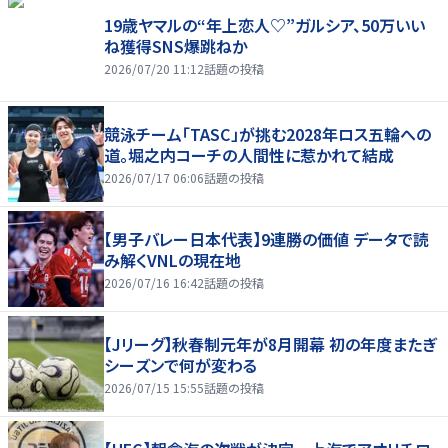
19歳ヤマルの“年上恋人♡”ガルシア、50万いい
ね獲得SNS爆跳ねか
2026/07/20 11:12
話題の投稿
競泳チーム「TASC」が挑む2028年ロス五輪への
道。堀之内コーチの人間性に惹かれて結成
2026/07/17 06:06
話題の投稿
【男子バレー日本代表】9連勝の価値 データで読
み解くVNLの現在地
2026/07/16 16:42
話題の投稿
【Jリーグ】秋春制元年が8月開幕 初の年度またぎ
シーズンで何が変わる
2026/07/15 15:55
話題の投稿