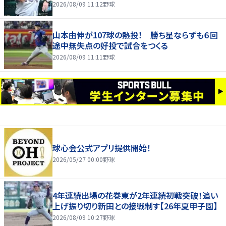
2026/08/09 11:12
野球
山本由伸が107球の熱投！ 勝ち星ならずも６回
途中無失点の好投で試合をつくる
2026/08/09 11:11
野球
球心会公式アプリ提供開始！
2026/05/27 00:00
野球
4年連続出場の花巻東が2年連続初戦突破！追い
上げ振り切り新田との接戦制す【26年夏甲子園】
2026/08/09 10:27
野球