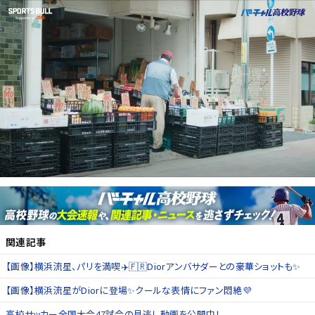
関連記事
【画像】横浜流星、パリを満喫✈️🇫🇷Diorアンバサダーとの豪華ショットも✨
【画像】横浜流星がDiorに登場✨クールな表情にファン悶絶💜
高校サッカー全国大会47試合の見逃し動画を公開中！