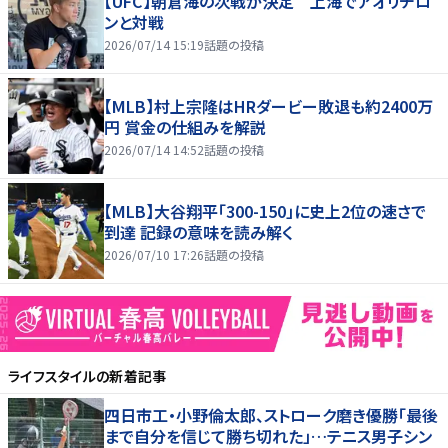
【UFC】朝倉海の次戦が決定 上海でアオリチロ
ンと対戦
2026/07/14 15:19
話題の投稿
【MLB】村上宗隆はHRダービー敗退も約2400万
円 賞金の仕組みを解説
2026/07/14 14:52
話題の投稿
【MLB】大谷翔平「300-150」に史上2位の速さで
到達 記録の意味を読み解く
2026/07/10 17:26
話題の投稿
ライフスタイル
の新着記事
四日市工・小野倫太郎、ストローク磨き優勝「最後
まで自分を信じて勝ち切れた」…テニス男子シン