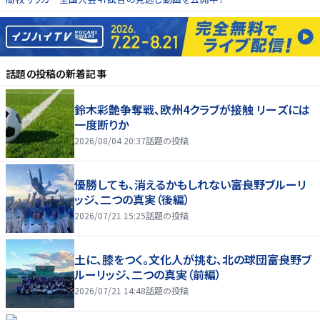
話題の投稿
の新着記事
鈴木彩艶争奪戦、欧州4クラブが接触 リーズには
一度断りか
2026/08/04 20:37
話題の投稿
優勝しても、消えるかもしれない――富良野ブルーリ
ッジ、二つの真実（後編）
2026/07/21 15:25
話題の投稿
土に、膝をつく。文化人が挑む、北の球団――富良野ブ
ルーリッジ、二つの真実（前編）
2026/07/21 14:48
話題の投稿