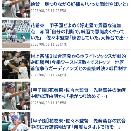
絶賛 足つりながら好捕も「いった瞬間やばいと」
2026/08/09 11:29
野球
花巻東 甲子園どよめく好走塁で貴重な追加
点 赤間「自分の判断で。練習で意識高くやって
いた」 佐々木監督「練習していた。大舞台で出た
のはうれしい」
2026/08/09 11:28
野球
村上宗隆２試合連発からホワイトソックスが劇的
逆転勝利！今季ワースト連敗４でストップ 地区
首位争うガーディアンズとの直接対決２戦目制す
2026/08/09 11:24
野球
【甲子園】花巻東・佐々木監督 先発萬谷の治療
中断の理由明かす「指がつり始めて…」
2026/08/09 11:19
野球
【甲子園】花巻東・佐々木監督 先発萬谷の試合
中の試行錯誤明かす「何度もタオルで指を…」