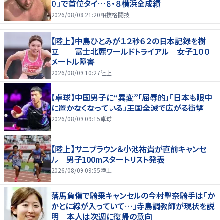
０」で首位タイ…８・８横浜全成績
2026/08/08 21:20
相撲格闘技
【陸上】中島ひとみが１２秒６２の日本記録を樹
立 富士北麓ワールドトライアル 女子１００
メートル障害
2026/08/09 10:27
陸上
【卓球】中国男子に“異変”「屈辱的」「日本も眼中
に置かなくなっている」王国全滅で広がる衝撃
2026/08/09 09:15
卓球
【陸上】サニブラウン＆小池祐貴が直前キャンセ
ル 男子100mスタートリスト発表
2026/08/09 09:55
陸上
落馬負傷で騎乗キャンセルの今村聖奈騎手は「か
かとに線が入っていて…」寺島調教師が現状を説
明 本人は次週に復帰の意向