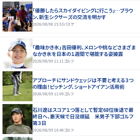
「優勝したらスカイダイビングに行こう」…ブラウ
ン、新生シクサーズの交流を明かす
2026/08/08 15:53
バスケ
「趣味かき氷」吉田優利、メロンや桃などさまざま
なかき氷を日本の１週間で堪能する姿披露
2026/08/09 11:11
ゴルフ
アプローチにサンドウェッジは不要と考える３つ
の理由！ピッチング、ショートアイアン活用術
2026/08/09 11:00
ゴルフ
石川遼はスコア１つ落として暫定68位後退で最
終日へ、悪天候で日没順延 米男子下部ゴルフ
第３日
2026/08/09 10:40
ゴルフ