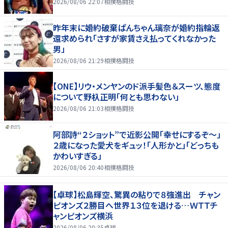
2026/08/06 22:07
相撲格闘技
昨年末に婚約破棄ぱんちゃん璃奈が婚約指輪返
還求められ「さすが家賃さえ払ってくれなかった
男」
2026/08/06 21:29
相撲格闘技
【ONE】リウ・メンヤンのド派手髪色＆スーツ、態度
について野杁正明「何とも思わない」
2026/08/06 21:03
相撲格闘技
阿部詩“２ショット”で近影公開「幸せにするぞ〜」
２歳になった愛犬をギュッ！「人形かと」「どっちも
かわいすぎる」
2026/08/06 20:40
相撲格闘技
【卓球】松島輝空、驚異の粘りで８強進出 チャン
ピオンズ２勝目へ世界１３位を退ける…ＷＴＴチ
ャンピオンズ横浜
2026/08/06 20:35
卓球