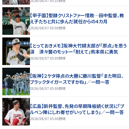
2026/08/07 05:10
野球
【甲子園】聖隷クリストファー惜敗…田中監督、教
え子たちと共に歩んだ就任からの４カ月
2026/08/07 05:00
野球
【とっておきメモ】阪神大竹耕太郎が「原点」を思う
涙 済々黌のモットー「耐えて」熊本県に勇気
2026/08/07 05:00
野球
【阪神】２ケタ得点の大勝に藤川監督「また明日、
ブラックタイガースですかね」／一問一答
2026/08/07 05:00
野球
【広島】新井監督、先発の早期降板続く状況に「ブ
ルペン陣にしわ寄せがいってしまう」／一問一答
2026/08/07 05:00
野球