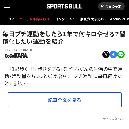
今日の予定
TOP
バーチャル高校野球
インターハイ
東京六大学野球
dodaSPO
（新しいタブ
毎日プチ運動をしたら1年で何キロやせる？習
慣化したい運動を紹介
2026.04.12 06:10
「1駅歩く」「早歩きをする」など、ふだんの生活の中で運
動・活動量をちょっとだけ増やす「プチ運動」。毎日続けた
とすると、…
記事全文を見る
ライフスタイル