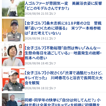
人ゴルファーが雰囲気一変 美麗浴衣姿に反響
「どこのモデルさんですか？」
2026/08/06 21:55
ゴルフ
【女子ゴルフ】桑木志帆に８１８Ｐ差の２位 菅楓
華「追いつくために頑張る」 米ツアー本格参戦
は「まだ考えていない」
2026/08/06 19:11
ゴルフ
【女子ゴルフ】不動裕理「自然は怖い」「みんな一
生懸命毎日を過ごしている」…地震発生の故郷・
熊本への思い
2026/08/06 18:45
ゴルフ
【女子ゴルフ】小祝さくら「渋滞で過酷だったけど、
キレイだった」 川崎春花らと浴衣で長岡花火大
会を観覧
2026/08/06 18:32
ゴルフ
同郷・同学年の快挙に「自分は何してんだ？」 小
林光希は全英女子Vキャディを相棒に初優勝を