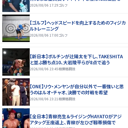
2026/08/06 17:29
ゴルフ
【ゴルフ】ヘッドスピードを向上するためのフィジカ
ルトレーニング
2026/08/06 17:00
ゴルフ
【新日本】ボルチンが辻陽太を下し、TAKESHITA
と並ぶ勝ち点10、大岩陵平らが8点で追う
2026/08/06 23:45
相撲格闘技
【ONE】リウ・メンヤンが自分以外で一番強いと思
うのはルオ・チャオ、決勝での対戦を希望
2026/08/06 23:21
相撲格闘技
【全日本】青柳亮生＆ライジングHAYATOがアジ
アタッグ王座返上、青柳が左ひざ靱帯損傷で