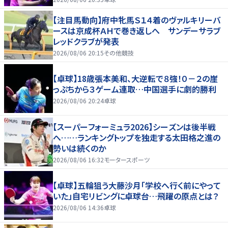
【注目馬動向】府中牝馬Ｓ１４着のヴァルキリーバ
ースは京成杯ＡＨで巻き返しへ サンデーサラブ
レッドクラブが発表
2026/08/06 20:15
その他競技
【卓球】18歳張本美和、大逆転で８強！０－２の崖
っぷちから３ゲーム連取…中国選手に劇的勝利
2026/08/06 20:24
卓球
【スーパーフォーミュラ2026】シーズンは後半戦
へ……ランキングトップを独走する太田格之進の
勢いは続くのか
2026/08/06 16:32
モータースポーツ
【卓球】五輪狙う大藤沙月「学校へ行く前にやって
いた」自宅リビングに卓球台…飛躍の原点とは？
2026/08/06 14:36
卓球