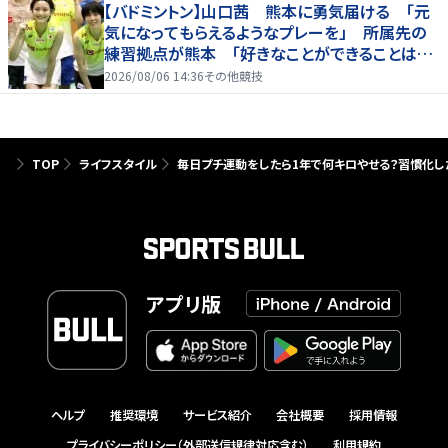
【バドミントン】山口茜 熊本に勇気届ける 「元
気になってもらえるようなプレーを」 所属先の
練習拠点が熊本 「好きなことができることは当
たり前じゃない」
2026/08/06 14:36
その他競技
TOP
ライフスタイル
毎日プチ運動をしたら1年で何キロやせる？習慣化
アプリ版
ヘルプ
推奨環境
サービス紹介
会社概要
採用情報
プライバシーポリシー（外部送信規律対応含む）
利用規約