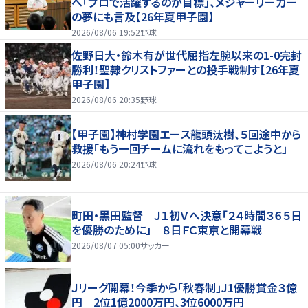
へ「プロで活躍するのが目標」、メジャーリーガー
の夢にも言及【26年夏甲子園】
2026/08/06 19:52
野球
佐野日大・鈴木有が世代屈指左腕以来の1-0完封
勝利！聖隷クリストファーとの投手戦制す【26年夏
甲子園】
2026/08/06 20:35
野球
【甲子園】神村学園エース龍頭汰樹、５回途中から
救援「もう一回チームに流れをもってこようと」
2026/08/06 20:24
野球
町田・黒田監督 Ｊ１初Ｖへ決意「２４時間３６５日
を優勝のために」 ８日ＦＣ東京と開幕戦
2026/08/07 05:00
サッカー
Ｊリーグ開幕！今季から「秋春制」J1優勝賞金３億
円 2位1億2000万円、3位6000万円