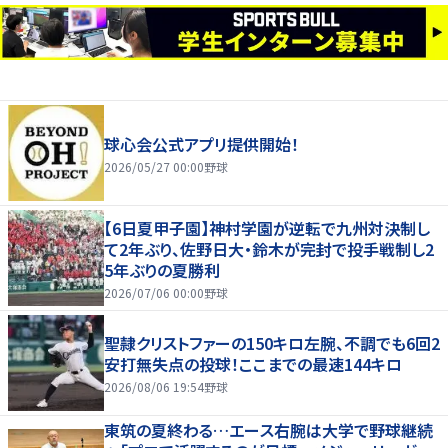
球心会公式アプリ提供開始！
2026/05/27 00:00
野球
【6日夏甲子園】神村学園が逆転で九州対決制し
て2年ぶり、佐野日大・鈴木が完封で投手戦制し2
5年ぶりの夏勝利
2026/07/06 00:00
野球
聖隷クリストファーの150キロ左腕、不調でも6回2
安打無失点の投球！ここまでの最速144キロ
2026/08/06 19:54
野球
東筑の夏終わる…エース右腕は大学で野球継続