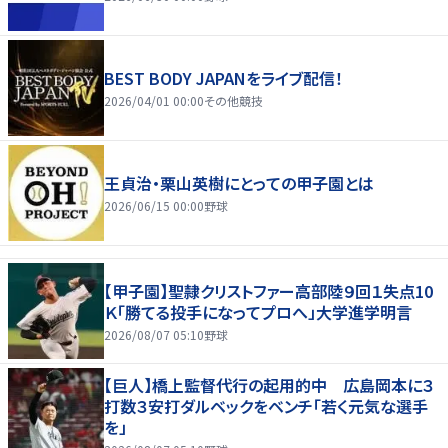
BEST BODY JAPANをライブ配信！
2026/04/01 00:00
その他競技
王貞治・栗山英樹にとっての甲子園とは
2026/06/15 00:00
野球
【甲子園】聖隷クリストファー高部陸９回１失点10
Ｋ「勝てる投手になってプロへ」大学進学明言
2026/08/07 05:10
野球
【巨人】橋上監督代行の起用的中 広島岡本に３
打数３安打ダルベックをベンチ「若く元気な選手
を」