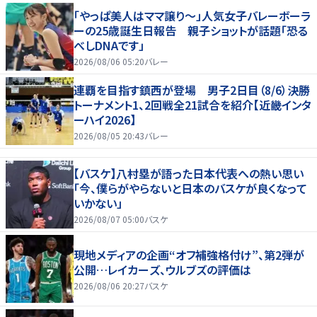
「やっぱ美人はママ譲り～」人気女子バレーボーラ
ーの25歳誕生日報告 親子ショットが話題「恐る
べしDNAです」
2026/08/06 05:20
バレー
連覇を目指す鎮西が登場 男子2日目（8/6）決勝
トーナメント1、2回戦全21試合を紹介【近畿インタ
ーハイ2026】
2026/08/05 20:43
バレー
【バスケ】八村塁が語った日本代表への熱い思い
「今、僕らがやらないと日本のバスケが良くなって
いかない」
2026/08/07 05:00
バスケ
現地メディアの企画“オフ補強格付け”、第2弾が
公開…レイカーズ、ウルブズの評価は
2026/08/06 20:27
バスケ