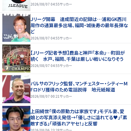
2026/08/07 04:55
サッカー
Ｊリーグ開幕 達成間近の記録は…浦和GK西川
周作の通算最多出場、福岡・城後寿の最年長弾な
ど
2026/08/07 04:55
サッカー
【Ｊリーグ記者予想】鹿島と神戸「本命」…町田が
続く 水戸、福岡、千葉は厳しい戦いになりそう
2026/08/07 04:55
サッカー
バルサのフリック監督、マンチェスター・シティーM
Fロドリ獲得のため電話説得 地元紙報道
2026/08/07 00:21
サッカー
上田綺世「僕の原動力は家族です」モデル妻、愛
娘との写真添え発信→「優しさに溢れてる♥」「素
敵すぎる」「頑張れアヤセ！」と反響
2026/08/06 23:28
サッカー