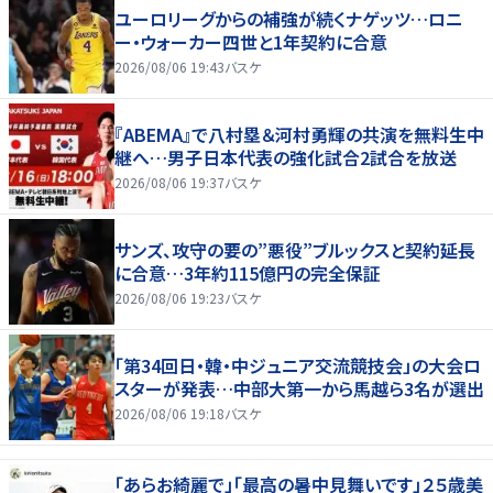
ユーロリーグからの補強が続くナゲッツ…ロニ
ー・ウォーカー四世と1年契約に合意
2026/08/06 19:43
バスケ
『ABEMA』で八村塁＆河村勇輝の共演を無料生中
継へ…男子日本代表の強化試合2試合を放送
2026/08/06 19:37
バスケ
サンズ、攻守の要の”悪役”ブルックスと契約延長
に合意…3年約115億円の完全保証
2026/08/06 19:23
バスケ
「第34回日・韓・中ジュニア交流競技会」の大会ロ
スターが発表…中部大第一から馬越ら3名が選出
2026/08/06 19:18
バスケ
「あらお綺麗で」「最高の暑中見舞いです」２５歳美