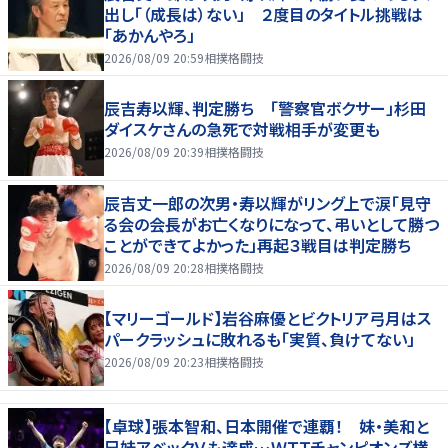
出し「（成長は）ない」 ２度目のタイトル挑戦は
「あかんやろ」
2026/08/09 20:59
相撲格闘技
辰吉寿以輝、判定勝ち 「警察官ボクサー」杉田
ダイスケさんの急死で対戦相手が変更も
2026/08/09 20:39
相撲格闘技
辰吉丈一郎の次男・寿以輝がリング上で涙「見守
る会の会長がお亡くなりになって、弔いとして勝つ
ことができてよかった」再起３戦目は判定勝ち
2026/08/09 20:28
相撲格闘技
【マリーゴールド】岩谷麻優とビクトリア弓月はス
パークラッシュに敗れるも「実質、負けてない」
2026/08/09 20:23
相撲格闘技
【卓球】張本智和、日本開催で連覇！ 妹・美和と
兄妹アベックＶも達成…ＷＴＴチャンピオンズ横