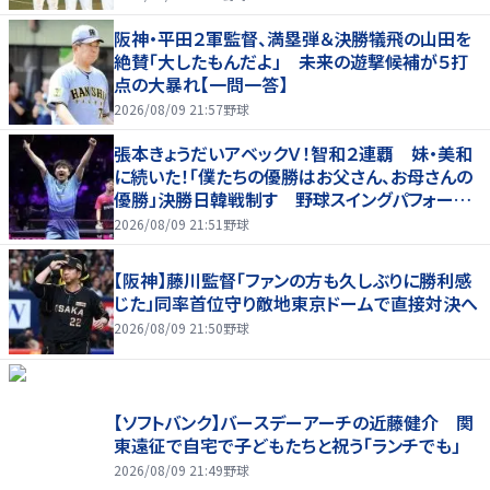
阪神・平田２軍監督、満塁弾＆決勝犠飛の山田を
絶賛「大したもんだよ」 未来の遊撃候補が５打
点の大暴れ【一問一答】
2026/08/09 21:57
野球
張本きょうだいアベックＶ！智和２連覇 妹・美和
に続いた！「僕たちの優勝はお父さん、お母さんの
優勝」決勝日韓戦制す 野球スイングパフォーマ
ンスで歓喜爆発 本音もちらり「妹が先に決めて
2026/08/09 21:51
野球
緊張した」
【阪神】藤川監督「ファンの方も久しぶりに勝利感
じた」同率首位守り敵地東京ドームで直接対決へ
2026/08/09 21:50
野球
【ソフトバンク】バースデーアーチの近藤健介 関
東遠征で自宅で子どもたちと祝う「ランチでも」
2026/08/09 21:49
野球