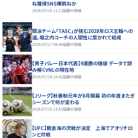
ね獲得SNS爆跳ねか
2026/07/20 11:12
話題の投稿
競泳チーム「TASC」が挑む2028年ロス五輪への
道。堀之内コーチの人間性に惹かれて結成
2026/07/17 06:06
話題の投稿
【男子バレー日本代表】9連勝の価値 データで読
み解くVNLの現在地
2026/07/16 16:42
話題の投稿
【Jリーグ】秋春制元年が8月開幕 初の年度またぎ
シーズンで何が変わる
2026/07/15 15:55
話題の投稿
【UFC】朝倉海の次戦が決定 上海でアオリチロ
ンと対戦