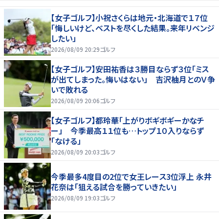
【女子ゴルフ】小祝さくらは地元・北海道で１７位
「悔しいけど、ベストを尽くした結果。来年リベンジ
したい」
2026/08/09 20:29
ゴルフ
【女子ゴルフ】安田祐香は３勝目ならず３位「ミス
が出てしまった。悔いはない」 吉沢柚月とのＶ争
いで敗れる
2026/08/09 20:06
ゴルフ
【女子ゴルフ】都玲華「上がりボギボギーかなチ
ー」 今季最高１１位も…トップ１０入りならず
「なける」
2026/08/09 20:03
ゴルフ
今季最多4度目の2位で女王レース3位浮上 永井
花奈は「狙える試合を勝っていきたい」
2026/08/09 19:03
ゴルフ