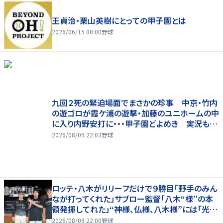
王貞治・栗山英樹にとっての甲子園とは
2026/06/15 00:00
野球
九回２死の緊迫場面でまさかの珍事 中京・竹内
の遊ゴロが霞ケ浦の遊撃・加藤のユニホームの中
に入り内野安打に・・・甲子園どよめき 実況も驚
き「おっと！」
2026/08/09 22:03
野球
ロッテ・八木がリリーフだけで９勝目「野手のみん
なが打ってくれた」サブロー監督「八木“様”の本
領発揮してれた」“神様、仏様、八木様”には「光栄
です」
2026/08/09 22:00
野球