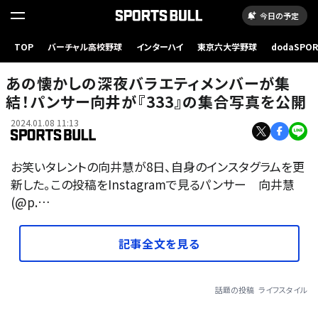
今日の予定
TOP
バーチャル高校野球
インターハイ
東京六大学野球
dodaSPO
（新しいタブ
あの懐かしの深夜バラエティメンバーが集
結！パンサー向井が『333』の集合写真を公開
2024.01.08 11:13
お笑いタレントの向井慧が8日、自身のインスタグラムを更
新した。この投稿をInstagramで見るパンサー 向井慧
(@p.…
記事全文を見る
話題の投稿
ライフスタイル