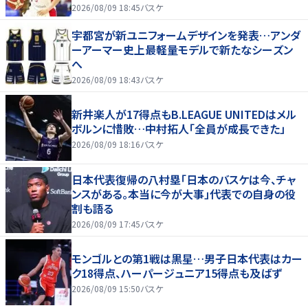
2026/08/09 18:45
バスケ
宇都宮が新ユニフォームデザインを発表…アンダ
ーアーマー史上最軽量モデルで新たなシーズン
へ
2026/08/09 18:43
バスケ
新井楽人が17得点もB.LEAGUE UNITEDはメル
ボルンに惜敗…中村拓人「全員が成長できた」
2026/08/09 18:16
バスケ
日本代表復帰の八村塁「日本のバスケは今、チャ
ンスがある。本当に今が大事」代表での自身の役
割も語る
2026/08/09 17:45
バスケ
モンゴルとの第1戦は黒星…男子日本代表はカー
ク18得点、ハーパージュニア15得点も及ばず
2026/08/09 15:50
バスケ