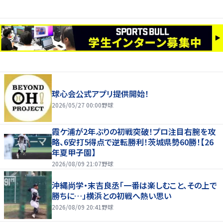
球心会公式アプリ提供開始！
2026/05/27 00:00
野球
霞ケ浦が2年ぶりの初戦突破！プロ注目右腕を攻
略、6安打5得点で逆転勝利！茨城県勢60勝！【26
年夏甲子園】
2026/08/09 21:07
野球
沖縄尚学・末吉良丞「一番は楽しむこと、その上で
勝ちに…」横浜との初戦へ熱い思い
2026/08/09 20:41
野球