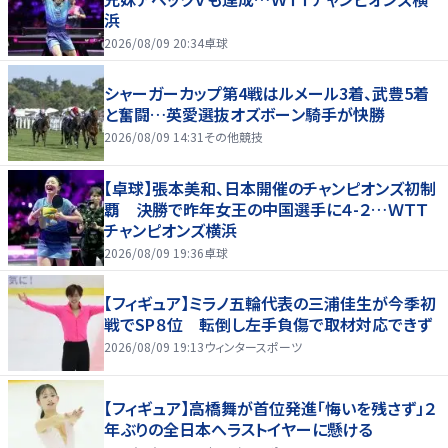
浜
2026/08/09 20:34
卓球
シャーガーカップ第4戦はルメール3着、武豊5着
と奮闘…英愛選抜オズボーン騎手が快勝
2026/08/09 14:31
その他競技
【卓球】張本美和、日本開催のチャンピオンズ初制
覇 決勝で昨年女王の中国選手に４-２…ＷＴＴ
チャンピオンズ横浜
2026/08/09 19:36
卓球
【フィギュア】ミラノ五輪代表の三浦佳生が今季初
戦でSP８位 転倒し左手負傷で取材対応できず
2026/08/09 19:13
ウィンタースポーツ
【フィギュア】高橋舞が首位発進「悔いを残さず」２
年ぶりの全日本へラストイヤーに懸ける