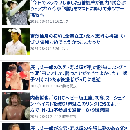
「今日でスッキリしました」菅楓華が国内4試合ぶ
りトップ10 今季「3勝」をマストに掲げて米ツアー
挑戦へ
2026/08/09 18:16
ゴルフ
吉澤柚月の初Vに全英女王・桑木志帆も祝福「ゆ
づづ 優勝おめでとう かっこよかった」
2026/08/09 17:26
ゴルフ
辰吉丈一郎の次男・寿以輝が判定勝ちにリング上
で涙「弔いとして、勝つことができてよかった」 親
子２代にわたる後援者が５月に急逝
2026/08/09 21:26
相撲格闘技
内藤哲也、「ＧＨＣヘビー級王座」初奪取…シェイ
ン・ヘイストを破り「俺はこのリングに残るよ」…一
方で「Ｎ-１」不参加を通告…８・９後楽園
2026/08/09 21:11
相撲格闘技
辰吉丈一郎が次男・寿以輝の辛勝に愛のあるダメ