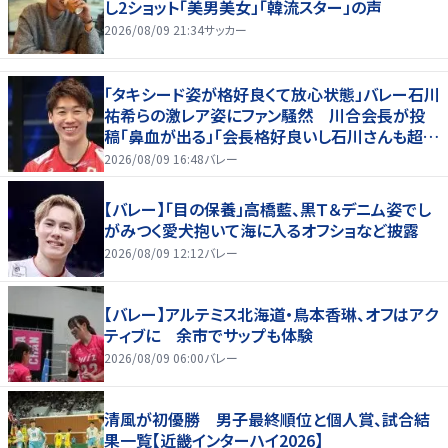
し2ショット「美男美女」「韓流スター」の声
2026/08/09 21:34
サッカー
「タキシード姿が格好良くて放心状態」バレー石川
祐希らの激レア姿にファン騒然 川合会長が投
稿「鼻血が出る」「会長格好良いし石川さんも超格
好いい」
2026/08/09 16:48
バレー
【バレー】「目の保養」高橋藍、黒Ｔ＆デニム姿でし
がみつく愛犬抱いて海に入るオフショなど披露
2026/08/09 12:12
バレー
【バレー】アルテミス北海道・鳥本香琳、オフはアク
ティブに 余市でサップも体験
2026/08/09 06:00
バレー
清風が初優勝 男子最終順位と個人賞、試合結
果一覧【近畿インターハイ2026】