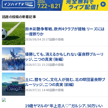
話題の投稿
の新着記事
鈴木彩艶争奪戦、欧州4クラブが接触 リーズには
一度断りか
2026/08/04 20:37
話題の投稿
優勝しても、消えるかもしれない――富良野ブルーリ
ッジ、二つの真実（後編）
2026/07/21 15:25
話題の投稿
土に、膝をつく。文化人が挑む、北の球団――富良野ブ
ルーリッジ、二つの真実（前編）
2026/07/21 14:48
話題の投稿
19歳ヤマルの“年上恋人♡”ガルシア、50万いい