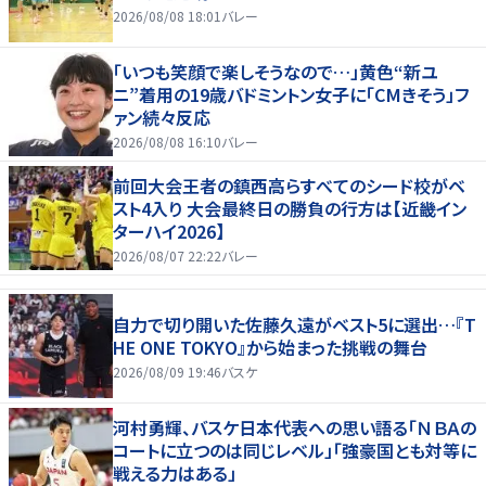
2026/08/08 18:01
バレー
「いつも笑顔で楽しそうなので…」黄色“新ユ
ニ”着用の19歳バドミントン女子に「CMきそう」フ
ァン続々反応
2026/08/08 16:10
バレー
前回大会王者の鎮西高らすべてのシード校がベ
スト4入り 大会最終日の勝負の行方は【近畿イン
ターハイ2026】
2026/08/07 22:22
バレー
自力で切り開いた佐藤久遠がベスト5に選出…『T
HE ONE TOKYO』から始まった挑戦の舞台
2026/08/09 19:46
バスケ
河村勇輝、バスケ日本代表への思い語る「ＮＢＡの
コートに立つのは同じレベル」「強豪国とも対等に
戦える力はある」