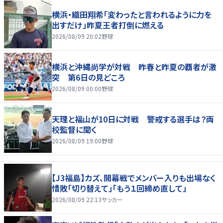
横浜・織田翔希「変わったと言われるように力を
出すだけ」昨夏王者打倒に燃える
2026/08/09 20:02
野球
横浜と沖縄尚学が対戦 昨春と昨夏の覇者が激
突 第6日の見どころ
2026/08/09 00:00
野球
天理と福山が10日に対戦 警戒する選手は？両
校監督に聞く
2026/08/09 19:00
野球
【J3福島】カズ、開幕戦でメンバー入りも出場なく
惜敗「切り替えて」「もう１回締め直して」
2026/08/09 22:13
サッカー