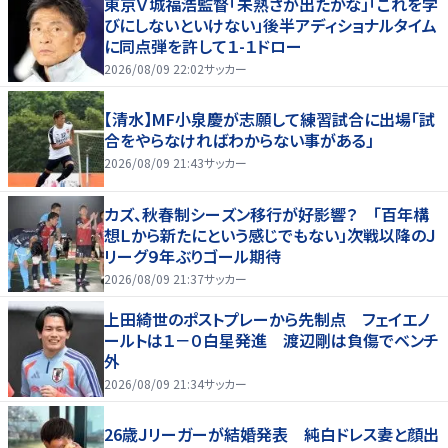
東京Ｖ城福浩監督「未熟さが出たかな」「これを学
びにしないといけない」後半アディショナルタイム
に同点弾を許して１-１ドロー
2026/08/09 22:02
サッカー
【清水】MF小泉慶が志願して練習試合に出場「試
合をやらなければわからない事がある」
2026/08/09 21:43
サッカー
カズ、秋春制シーズン移行が好影響？ 「百年構
想Ｌから新たにという感じでもない」次戦以降のＪ
リーグ９年ぶりゴール期待
2026/08/09 21:37
サッカー
上田綺世のポストプレーから先制点 フェイエノ
ールトは１－０白星発進 渡辺剛は負傷でベンチ
外
2026/08/09 21:34
サッカー
26歳Ｊリーガーが結婚発表 純白ドレス妻と顔出