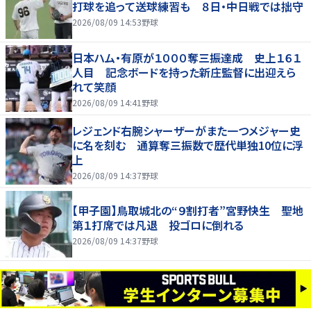
打球を追って送球練習も ８日・中日戦では拙守
2026/08/09 14:53
野球
日本ハム・有原が１０００奪三振達成 史上１６１
人目 記念ボードを持った新庄監督に出迎えら
れて笑顔
2026/08/09 14:41
野球
レジェンド右腕シャーザーがまた一つメジャー史
に名を刻む 通算奪三振数で歴代単独10位に浮
上
2026/08/09 14:37
野球
【甲子園】鳥取城北の“９割打者”宮野快生 聖地
第１打席では凡退 投ゴロに倒れる
2026/08/09 14:37
野球