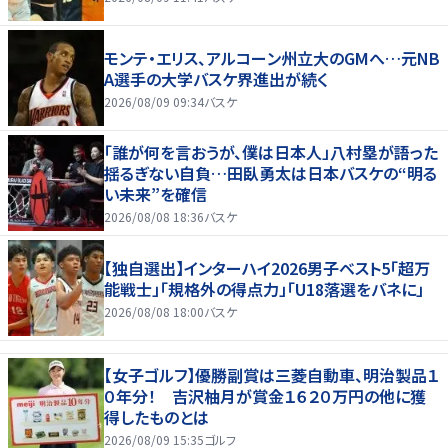
モンテ・エリス、アルコーン州立大のGMへ…元NB
A選手の大学バスケ界進出が続く
2026/08/09 09:34
バスケ
「誰が何を言おうが、僕は日本人」八村塁が語った
揺るぎない自負…田臥勇太は日本バスケの“明る
い未来”を確信
2026/08/08 18:36
バスケ
【独自選出】インターハイ2026男子ベスト5「超万
能戦士」「規格外の得点力」「U18落選をバネに」
2026/08/08 18:00
バスケ
【女子ゴルフ】優勝副賞は三菱自動車、明治製品１
０年分！ 吉沢柚月が賞金１６２０万円の他に獲
得したものとは
2026/08/09 15:35
ゴルフ