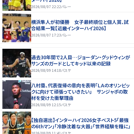
2026/08/07 22:22
バレー
横浜隼人が初優勝 女子最終順位と個人賞、試
合結果一覧【近畿インターハイ2026】
2026/08/07 17:23
バレー
過去30年間で2人目…ジョーダン・グッドウィンが
サンズのガードとしてキッド以来の記録
2026/08/09 14:18
バスケ
八村塁、代表復帰の意向を表明「ＬＡのオリンピッ
クに向けて頑張っていきたい」 サンジャポの取
材を受けた衝撃理由
2026/08/09 12:15
バスケ
【独自選出】インターハイ2026女子ベスト5「最強
の6thマン」「冷静沈着な大器」「世界経験を糧に」
2026/08/09 11:41
バスケ