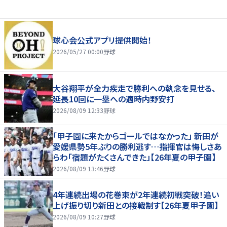
球心会公式アプリ提供開始！
2026/05/27 00:00
野球
大谷翔平が全力疾走で勝利への執念を見せる、
延長10回に一塁への適時内野安打
2026/08/09 12:33
野球
「甲子園に来たからゴールではなかった」 新田が
愛媛県勢5年ぶりの勝利逃す…指揮官は悔しさあ
らわ「宿題がたくさんできた」【26年夏の甲子園】
2026/08/09 13:46
野球
4年連続出場の花巻東が2年連続初戦突破！追い
上げ振り切り新田との接戦制す【26年夏甲子園】
2026/08/09 10:27
野球