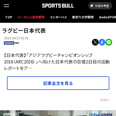
今日の予定
TOP
バーチャル高校野球
インターハイ
東京六大学野球
dodaSPO
（新しいタブ
ラグビー日本代表
2016.04.27 01:01
【日本代表】「アジアラグビーチャンピオンシップ
2016（ARC2016）」へ向けた日本代表の合宿2日目の活動
レポートをア…
記事全文を見る
ラグビー