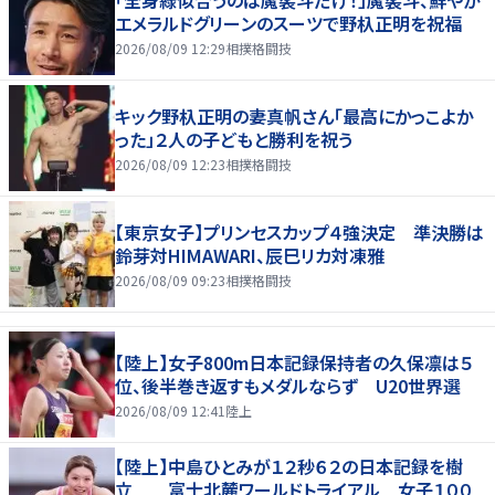
エメラルドグリーンのスーツで野杁正明を祝福
2026/08/09 12:29
相撲格闘技
キック野杁正明の妻真帆さん「最高にかっこよか
った」２人の子どもと勝利を祝う
2026/08/09 12:23
相撲格闘技
【東京女子】プリンセスカップ４強決定 準決勝は
鈴芽対HIMAWARI、辰巳リカ対凍雅
2026/08/09 09:23
相撲格闘技
【陸上】女子800m日本記録保持者の久保凛は５
位、後半巻き返すもメダルならず U20世界選
2026/08/09 12:41
陸上
【陸上】中島ひとみが１２秒６２の日本記録を樹
立 富士北麓ワールドトライアル 女子１００