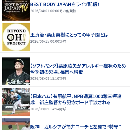
BEST BODY JAPANをライブ配信！
2026/04/01 00:00
その他競技
王貞治・栗山英樹にとっての甲子園とは
2026/06/15 00:00
野球
【ソフトバンク】栗原陵矢がアレルギー症状のため
今季初の欠場、福岡へ帰郷
2026/08/09 15:10
野球
【日本ハム】有原航平、NPB通算1000奪三振達
成 新庄監督から記念ボード手渡される
2026/08/09 14:54
野球
阪神 ガルシアが筒井コーチと左翼で“特守”