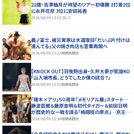
22歳・吉澤柚月が待望のツアー初優勝 2打差2位
に永井花奈 3位に安田祐香
2026/08/09 13:53
ゴルフ
義ノ富士、被災実家は水道復旧「だいぶ片付けは
進んでる」父の焼き肉店も営業再開へ
2026/08/09 15:22
相撲格闘技
【KNOCK OUT】羽曳野出身・久井大夢が凱旋KO
「山入端市長、どうでしたか僕の試合？」
2026/08/09 13:52
相撲格闘技
「猪木×アリ」５０周年「メモリアル展」スタート…
藤波辰爾＆藤原喜明＆初代タイガー＆前田日明
が歴史的な一戦を語る「格闘技の原点」…京王プ
ラザホテルで３１日まで
2026/08/09 12:38
相撲格闘技
「全身緑似合うのは魔裟斗だけ！」魔裟斗、鮮やか