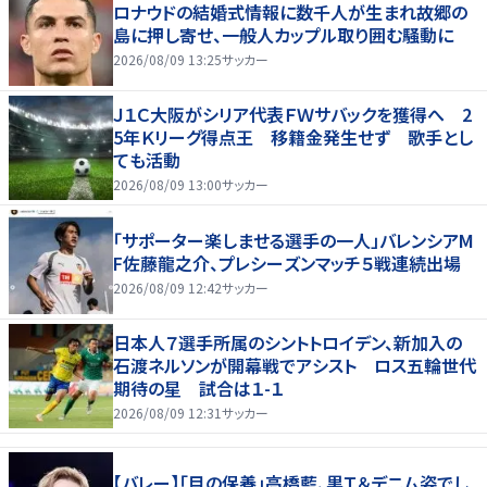
ロナウドの結婚式情報に数千人が生まれ故郷の
島に押し寄せ、一般人カップル取り囲む騒動に
2026/08/09 13:25
サッカー
Ｊ１Ｃ大阪がシリア代表ＦＷサバックを獲得へ 2
5年Ｋリーグ得点王 移籍金発生せず 歌手とし
ても活動
2026/08/09 13:00
サッカー
「サポーター楽しませる選手の一人」バレンシアM
F佐藤龍之介、プレシーズンマッチ５戦連続出場
2026/08/09 12:42
サッカー
日本人７選手所属のシントトロイデン、新加入の
石渡ネルソンが開幕戦でアシスト ロス五輪世代
期待の星 試合は１-１
2026/08/09 12:31
サッカー
【バレー】「目の保養」高橋藍、黒Ｔ＆デニム姿でし