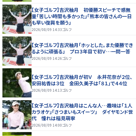
【女子ゴルフ】吉沢柚月 初優勝スピーチで感無
量「苦しい時間も多かった」「熊本の皆さんの一日
も早い復興を願う」
2026/08/09 14:33
ゴルフ
【女子ゴルフ】吉沢柚月「ホッとした。また優勝でき
るように頑張る」 プロ３年目で初Ｖ…一問一答
2026/08/09 14:26
ゴルフ
【女子ゴルフ】吉沢柚月が初Ｖ 永井花奈が２位、
安田祐香は３位 金田久美子は「８１」で４４位
2026/08/09 14:13
ゴルフ
【女子ゴルフ】吉沢柚月はこんな人…趣味は「１人
カラオケ」「さつまいもスイーツ」 ダイヤモンド世
代 憧れは稲見萌寧
2026/08/09 14:00
ゴルフ