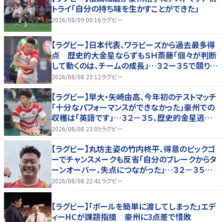
トライ「自分の持ち味を生かすことができた」
2026/08/09 00:16
ラグビー
【ラグビー】日本代表、ワラビーズから過去最多得
点 歴史的大金星ならずもＳＨ斎藤「個々が判断
して動くのは、チームの成長」…３２ー３５で競り負
ける
2026/08/08 23:12
ラグビー
【ラグビー】早大・矢崎由高、今年初のテストマッチ
「十分なパフォーマンスができなかった」豪州での
収穫は「英語です」…３２－３５、歴史的金星逃し
たオーストラリア代表戦はＷＴＢで途中出場
2026/08/08 23:05
ラグビー
【ラグビー】丸坊主姿の竹内柊平、得意のピックゴ
ーでチャンスメークも反省「自分のブレークからタ
ーンオーバー、失点につながった」…３２－３５惜
敗、オーストラリアに歴史的金星ならず
2026/08/08 22:41
ラグビー
【ラグビー】「ボールを簡単に渡してしまった」エデ
ィーHCが課題指摘 豪州に3点差で惜敗