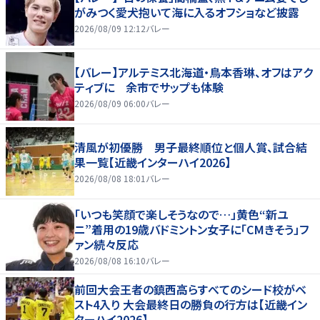
がみつく愛犬抱いて海に入るオフショなど披露
2026/08/09 12:12
バレー
【バレー】アルテミス北海道・鳥本香琳、オフはアク
ティブに 余市でサップも体験
2026/08/09 06:00
バレー
清風が初優勝 男子最終順位と個人賞、試合結
果一覧【近畿インターハイ2026】
2026/08/08 18:01
バレー
「いつも笑顔で楽しそうなので…」黄色“新ユ
ニ”着用の19歳バドミントン女子に「CMきそう」フ
ァン続々反応
2026/08/08 16:10
バレー
前回大会王者の鎮西高らすべてのシード校がベ
スト4入り 大会最終日の勝負の行方は【近畿イン
ターハイ2026】