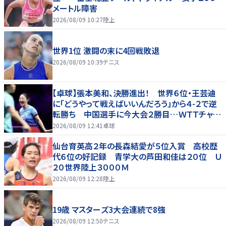
メートル障害
2026/08/09 10:27
陸上
世界1位 激闘の末に4回戦敗退
2026/08/09 10:39
テニス
【卓球】張本美和、決勝進出！ 世界６位・王芸迪
に「どうやって戦えばいいんだろう」から４-２で逆
転勝ち 中国選手に今大会２勝目…ＷＴＴチャン
ピオンズ横浜
2026/08/09 12:41
卓球
仙台育英高２年の長森結愛が５位入賞 高校歴
代６位の好記録 青学大の芦田和佳は２０位 Ｕ
２０世界陸上３０００Ｍ
2026/08/09 12:28
陸上
19歳 マスターズ3大会連続で8強
2026/08/09 12:50
テニス