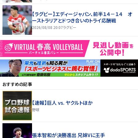
３２ー３５で惜敗
【ラグビー】エディージャパン、前半１４－１４ オ
ーストラリアとドつき合いのトライ応酬戦
2026/08/08 20:07
ラグビー
おすすめの記事
【速報】巨人 vs. ヤクルトほか
野球
張本智和が決勝進出 兄妹Vに王手