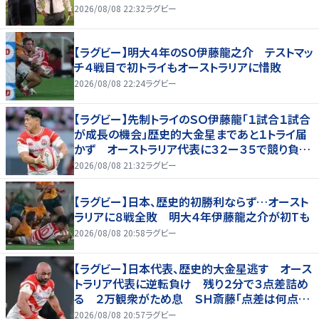
2026/08/08 22:32
ラグビー
【ラグビー】明大４年のSO伊藤龍之介 テストマッ
チ４戦目で初トライもオーストラリアに惜敗
2026/08/08 22:24
ラグビー
【ラグビー】先制トライのＳＯ伊藤龍「１試合１試合
が成長の機会」歴史的大金星まであと１トライ届
かず オーストラリア代表に３２ー３５で競り負け
る
2026/08/08 21:32
ラグビー
【ラグビー】日本、歴史的初勝利ならず…オースト
ラリアに８戦全敗 明大４年伊藤龍之介が初Tも
2026/08/08 20:58
ラグビー
【ラグビー】日本代表、歴史的大金星逃す オース
トラリア代表に逆転負け 残り２分で３点差詰め
る ２万観衆がため息 ＳＨ斎藤「点差は何点で
も負けは負け」…前半にＳＯ伊藤龍が先制トライ、
2026/08/08 20:57
ラグビー