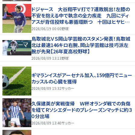
ドジャース 大谷翔平Ｖ打で７連敗脱出！左膝の
不安を抱える中で執念の全力疾走 九回にディ
アスが背信投球も悪循環断つ 十回はヒヤヒヤ
もリード守る
2026/06/19 00:00
野球
鳥取城北ＶＳ岡山学芸館のスタメン発表！鳥取城
北は最速146キロ右腕、岡山学芸館は技巧派左
腕が先発【26年夏高校野球】
2026/08/09 13:13
野球
ギマランイスがアーセナル加入、159億円でニュー
カッスルの心臓を獲得
2026/08/09 15:32
サッカー
久保建英が実戦復帰 Ｗ杯オランダ戦での負傷
を経てＲソシエダードのプレシーズンマッチに約３
０分出場
2026/08/09 13:40
サッカー