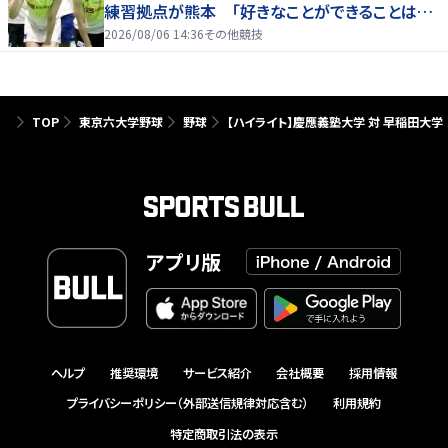
練習拠点が熊本 「好きなことができることは当
たり前じゃない」
2026/08/06 14:36
その他競技
TOP
東京六大学野球
野球
【ハイライト】慶應義塾大学 対 早稲田大学
アプリ版
ヘルプ
推奨環境
サービス紹介
会社概要
採用情報
プライバシーポリシー（外部送信規律対応含む）
利用規約
特定商取引法の表示