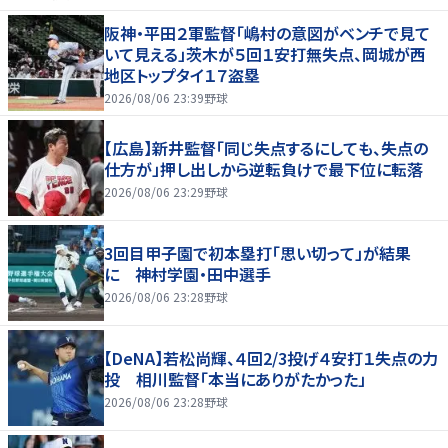
阪神・平田２軍監督「嶋村の意図がベンチで見て
いて見える」茨木が５回１安打無失点、岡城が西
地区トップタイ１７盗塁
2026/08/06 23:39
野球
【広島】新井監督「同じ失点するにしても、失点の
仕方が」押し出しから逆転負けで最下位に転落
2026/08/06 23:29
野球
3回目甲子園で初本塁打「思い切って」が結果
に 神村学園・田中選手
2026/08/06 23:28
野球
【DeNA】若松尚輝、４回2/3投げ４安打１失点の力
投 相川監督「本当にありがたかった」
2026/08/06 23:28
野球