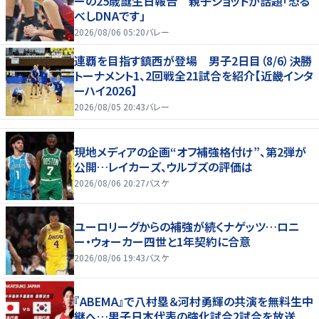
ーの25歳誕生日報告 親子ショットが話題「恐る
べしDNAです」
2026/08/06 05:20
バレー
連覇を目指す鎮西が登場 男子2日目（8/6）決勝
トーナメント1、2回戦全21試合を紹介【近畿インタ
ーハイ2026】
2026/08/05 20:43
バレー
現地メディアの企画“オフ補強格付け”、第2弾が
公開…レイカーズ、ウルブズの評価は
2026/08/06 20:27
バスケ
ユーロリーグからの補強が続くナゲッツ…ロニ
ー・ウォーカー四世と1年契約に合意
2026/08/06 19:43
バスケ
『ABEMA』で八村塁＆河村勇輝の共演を無料生中
継へ…男子日本代表の強化試合2試合を放送