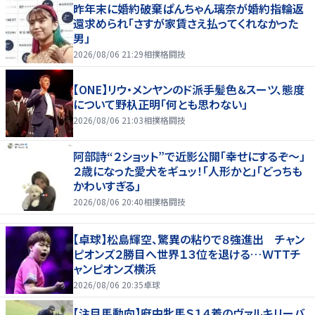
昨年末に婚約破棄ぱんちゃん璃奈が婚約指輪返
還求められ「さすが家賃さえ払ってくれなかった
男」
2026/08/06 21:29
相撲格闘技
【ONE】リウ・メンヤンのド派手髪色＆スーツ、態度
について野杁正明「何とも思わない」
2026/08/06 21:03
相撲格闘技
阿部詩“２ショット”で近影公開「幸せにするぞ〜」
２歳になった愛犬をギュッ！「人形かと」「どっちも
かわいすぎる」
2026/08/06 20:40
相撲格闘技
【卓球】松島輝空、驚異の粘りで８強進出 チャン
ピオンズ２勝目へ世界１３位を退ける…ＷＴＴチ
ャンピオンズ横浜
2026/08/06 20:35
卓球
【注目馬動向】府中牝馬Ｓ１４着のヴァルキリーバ