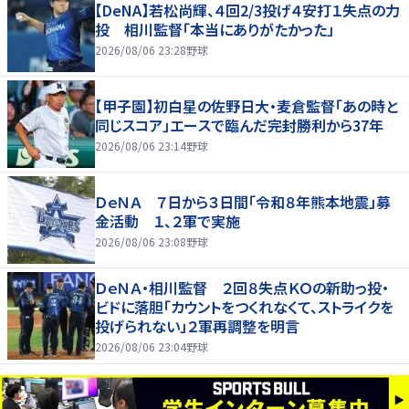
【DeNA】若松尚輝、４回2/3投げ４安打１失点の力
投 相川監督「本当にありがたかった」
2026/08/06 23:28
野球
【甲子園】初白星の佐野日大・麦倉監督「あの時と
同じスコア」エースで臨んだ完封勝利から37年
2026/08/06 23:14
野球
ＤｅＮＡ ７日から３日間「令和８年熊本地震」募
金活動 １、２軍で実施
2026/08/06 23:08
野球
ＤｅＮＡ・相川監督 ２回８失点ＫＯの新助っ投・
ビドに落胆「カウントをつくれなくて、ストライクを
投げられない」２軍再調整を明言
2026/08/06 23:04
野球