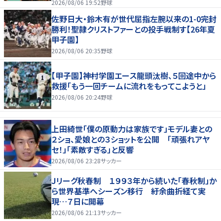
2026/08/06 19:52
野球
佐野日大・鈴木有が世代屈指左腕以来の1-0完封
勝利！聖隷クリストファーとの投手戦制す【26年夏
甲子園】
2026/08/06 20:35
野球
【甲子園】神村学園エース龍頭汰樹、５回途中から
救援「もう一回チームに流れをもってこようと」
2026/08/06 20:24
野球
上田綺世「僕の原動力は家族です」モデル妻との
２ショ、愛娘との３ショットを公開 「頑張れアヤ
セ！」「素敵すぎる」と反響
2026/08/06 23:28
サッカー
Ｊリーグ秋春制 １９９３年から続いた「春秋制」か
ら世界基準へシーズン移行 紆余曲折経て実
現…７日に開幕
2026/08/06 21:13
サッカー