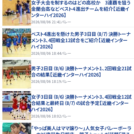
女子大会を制するのはどの高校か 3連覇を狙う
金蘭会高などベスト４進出チームを紹介【近畿イ
ンターハイ2026】
2026/08/06 21:41
バレー
ベスト4進出を懸けた男子3日目（8/7）決勝トーナ
メント3、4回戦全12試合をご紹介【近畿インター
ハイ2026】
2026/08/06 18:44
バレー
男子2日目（8/6）決勝トーナメント1、2回戦全21試
合の結果【近畿インターハイ2026】
2026/08/06 18:19
バレー
女子3日目（8/6）決勝トーナメント3、4回戦全12試
合結果と最終日（8/7）の試合予定【近畿インター
ハイ2026】
2026/08/06 18:02
バレー
「やっぱ美人はママ譲り～」人気女子バレーボーラ