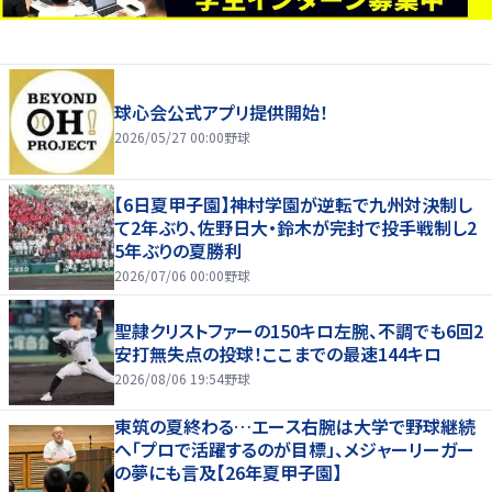
球心会公式アプリ提供開始！
2026/05/27 00:00
野球
【6日夏甲子園】神村学園が逆転で九州対決制し
て2年ぶり、佐野日大・鈴木が完封で投手戦制し2
5年ぶりの夏勝利
2026/07/06 00:00
野球
聖隷クリストファーの150キロ左腕、不調でも6回2
安打無失点の投球！ここまでの最速144キロ
2026/08/06 19:54
野球
東筑の夏終わる…エース右腕は大学で野球継続
へ「プロで活躍するのが目標」、メジャーリーガー
の夢にも言及【26年夏甲子園】