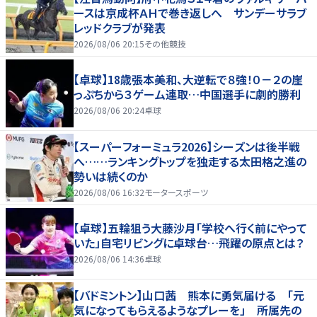
ースは京成杯ＡＨで巻き返しへ サンデーサラブ
レッドクラブが発表
2026/08/06 20:15
その他競技
【卓球】18歳張本美和、大逆転で８強！０－２の崖
っぷちから３ゲーム連取…中国選手に劇的勝利
2026/08/06 20:24
卓球
【スーパーフォーミュラ2026】シーズンは後半戦
へ……ランキングトップを独走する太田格之進の
勢いは続くのか
2026/08/06 16:32
モータースポーツ
【卓球】五輪狙う大藤沙月「学校へ行く前にやって
いた」自宅リビングに卓球台…飛躍の原点とは？
2026/08/06 14:36
卓球
【バドミントン】山口茜 熊本に勇気届ける 「元
気になってもらえるようなプレーを」 所属先の