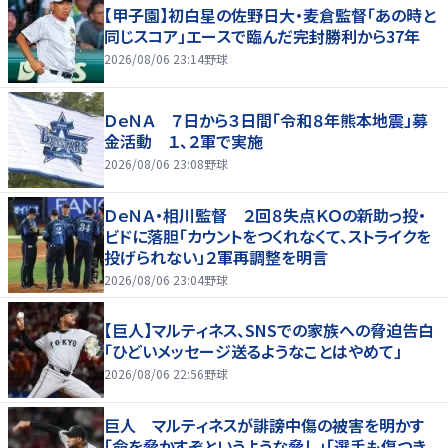
【甲子園】初白星の佐野日大・麦倉監督「あの時と
同じスコア」エースで臨んだ完封勝利から37年
2026/08/06 23:14
野球
ＤｅＮＡ ７日から３日間「令和８年熊本地震」募
金活動 １、２軍で実施
2026/08/06 23:08
野球
ＤｅＮＡ・相川監督 ２回８失点ＫＯの新助っ投・
ビドに落胆「カウントをつくれなくて、ストライクを
投げられない」２軍再調整を明言
2026/08/06 23:04
野球
【巨人】マルティネス、SNSでの家族への脅迫告白
「ひどいメッセージ送るようなことはやめて」
2026/08/06 22:56
野球
巨人 マルティネスが誹謗中傷の被害を明かす
「命を脅かすぞというような脅し」「選手も傷つき