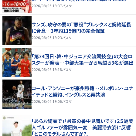
2026/08/06 19:37
バスケ
サンズ、攻守の要の”悪役”ブルックスと契約延長
に合意…3年約115億円の完全保証
2026/08/06 19:23
バスケ
「第34回日・韓・中ジュニア交流競技会」の大会ロ
スターが発表…中部大第一から馬越ら3名が選出
2026/08/06 19:18
バスケ
コール・アンソニーが豪州移籍…メルボルン・ユナ
イテッドと契約、イングルスと再共演
2026/08/06 19:06
バスケ
「あらお綺麗で」「最高の暑中見舞いです」２５歳美
人ゴルファーが雰囲気一変 美麗浴衣姿に反響
「どこのモデルさんですか？」