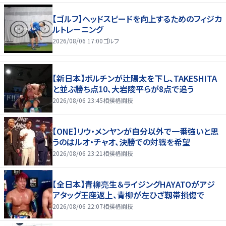
【ゴルフ】ヘッドスピードを向上するためのフィジカ
ルトレーニング
2026/08/06 17:00
ゴルフ
【新日本】ボルチンが辻陽太を下し、TAKESHITA
と並ぶ勝ち点10、大岩陵平らが8点で追う
2026/08/06 23:45
相撲格闘技
【ONE】リウ・メンヤンが自分以外で一番強いと思
うのはルオ・チャオ、決勝での対戦を希望
2026/08/06 23:21
相撲格闘技
【全日本】青柳亮生＆ライジングHAYATOがアジ
アタッグ王座返上、青柳が左ひざ靱帯損傷で
2026/08/06 22:07
相撲格闘技