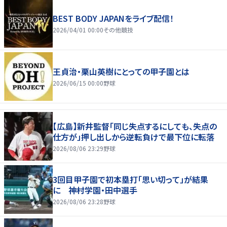
BEST BODY JAPANをライブ配信！
2026/04/01 00:00
その他競技
王貞治・栗山英樹にとっての甲子園とは
2026/06/15 00:00
野球
【広島】新井監督「同じ失点するにしても、失点の
仕方が」押し出しから逆転負けで最下位に転落
2026/08/06 23:29
野球
3回目甲子園で初本塁打「思い切って」が結果
に 神村学園・田中選手
2026/08/06 23:28
野球