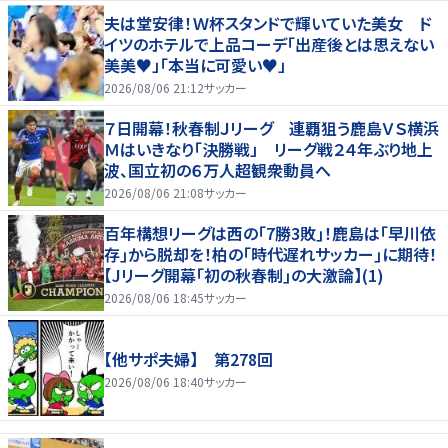
夫は堂安律！Ｗ杯スタンドで輝いていた美女 ド
イツのホテルで上品コーデ「出産後とは思えない
美美♥」「本当に可愛い♥」
2026/08/06 21:12
サッカー
７日開幕！秋春制Ｊリーグ 連覇狙う鹿島ＶＳ横浜
Ｍはいきなり「決勝戦」 リーグ戦２４年ぶり地上
波、国立初の６万人超観衆動員へ
2026/08/06 21:08
サッカー
百年構想リーグは西の｢7勝3敗｣！鹿島は｢早川依
存｣から脱却を！柏の｢時代遅れサッカー｣に期待！
【Jリーグ開幕｢初の秋春制｣の大激論】(1)
2026/08/06 18:45
サッカー
【他サポ夫婦】 第278回
2026/08/06 18:40
サッカー