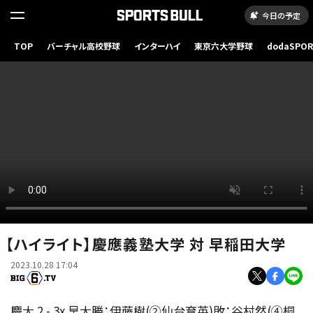
今日の予定
TOP
バーチャル高校野球
インターハイ
東京六大学野球
dodaSPO
（新しいタブ
【ハイライト】慶應義塾大学 対 早稲田大学
2023.10.28 17:04
慶大 2 - 3x 早大勝：伊藤樹(②仙台育英)敗：谷村然(④桐