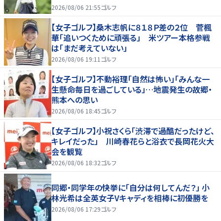
2026/08/06 21:55
ゴルフ
【女子ゴルフ】桑木志帆に８１８Ｐ差の２位 菅楓
華「追いつくために頑張る」 米ツアー本格参戦
は「まだ考えていない」
2026/08/06 19:11
ゴルフ
【女子ゴルフ】不動裕理「自然は怖い」「みんな一
生懸命毎日を過ごしている」…地震発生の故郷・
熊本への思い
2026/08/06 18:45
ゴルフ
【女子ゴルフ】小祝さくら「渋滞で過酷だったけど、
キレイだった」 川崎春花らと浴衣で長岡花火大
会を観覧
2026/08/06 18:32
ゴルフ
同郷・同学年の快挙に「自分は何してんだ？」 小
林光希は全英女子Vキャディを相棒に初優勝を
2026/08/06 17:29
ゴルフ