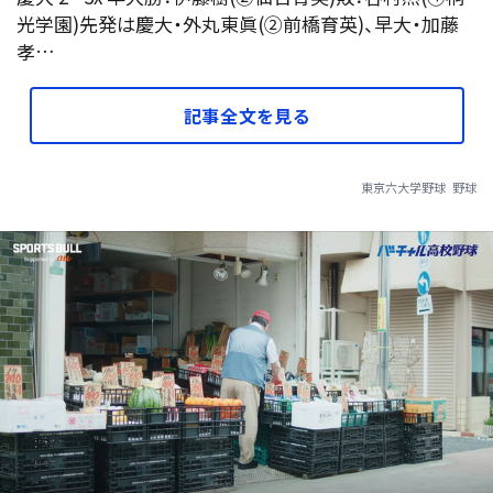
光学園)先発は慶大・外丸東眞(②前橋育英)、早大・加藤
孝…
記事全文を見る
東京六大学野球
野球