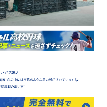
ットが話題💕
美波「心の中には宝物のような思い出が溢れています🦫」
短期決戦の戦い方"