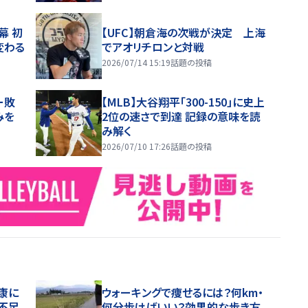
幕 初
【UFC】朝倉海の次戦が決定 上海
変わる
でアオリチロンと対戦
2026/07/14 15:19
話題の投稿
ー敗
【MLB】大谷翔平「300-150」に史上
みを
2位の速さで到達 記録の意味を読
み解く
2026/07/10 17:26
話題の投稿
康に
ウォーキングで痩せるには？何km・
不足
何分歩けばいい？効果的な歩き方