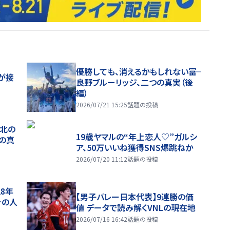
優勝しても、消えるかもしれない――富
が接
良野ブルーリッジ、二つの真実（後
編）
2026/07/21 15:25
話題の投稿
、北の
19歳ヤマルの“年上恋人♡”ガルシ
つの真
ア、50万いいね獲得SNS爆跳ねか
2026/07/20 11:12
話題の投稿
28年
【男子バレー日本代表】9連勝の価
チの人
値 データで読み解くVNLの現在地
2026/07/16 16:42
話題の投稿