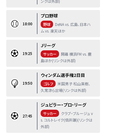
ンクは外部)
プロ野球
18:00
野球
DeNA vs. 広島、日本ハ
ム vs. 楽天ほか
Jリーグ
19:25
サッカー
開幕 横浜FM vs. 鹿
島ほか(リンクは外部)
ウィンダム選手権2日目
19:50
ゴルフ
米国男子 松山英樹、
久常涼ら出場(リンクは外部)
ジュピラー・プロ・リーグ
サッカー
クラブ・ブルージュ v
27:45
s. コルトレイク(倍井謙)(リンクは
外部)