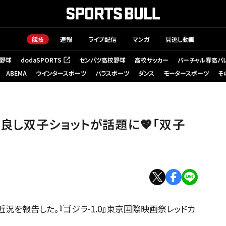
競技
速報
ライブ配信
マンガ
見逃し動画
野球
dodaSPORTS
センバツ高校野球
高校サッカー
バーチャル春高バ
（新しいタブで開く）
ABEMA
ウインタースポーツ
パラスポーツ
ダンス
モータースポーツ
そ
良し双子ショットが話題に💖「双子
況を報告した。『ゴジラ-1.0』東京国際映画祭レッドカ