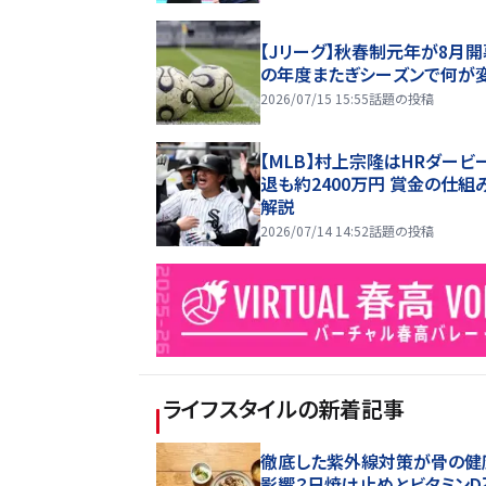
【Jリーグ】秋春制元年が8月開
の年度またぎシーズンで何が
2026/07/15 15:55
話題の投稿
【MLB】村上宗隆はHRダービ
退も約2400万円 賞金の仕組
解説
2026/07/14 14:52
話題の投稿
ライフスタイル
の新着記事
徹底した紫外線対策が骨の健
影響？日焼け止めとビタミンD