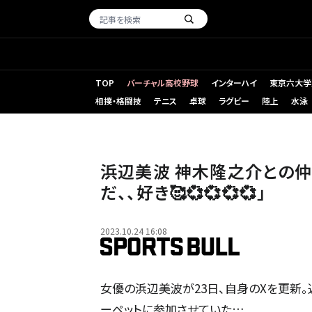
TOP
バーチャル高校野球
インターハイ
東京六大学
相撲・格闘技
テニス
卓球
ラグビー
陸上
水泳
浜辺美波 神木隆之介との仲
だ、、好き🥰💞💞💞💞」
2023.10.24 16:08
女優の浜辺美波が23日、自身のXを更新。近
ーペットに参加させていた…