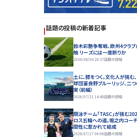
話題の投稿
の新着記事
鈴木彩艶争奪戦、欧州4クラブ
触 リーズには一度断りか
2026/08/04 20:37
話題の投稿
土に、膝をつく。文化人が挑む
球団――富良野ブルーリッジ、二
実（前編）
2026/07/21 14:48
話題の投稿
競泳チーム「TASC」が挑む20
ロス五輪への道。堀之内コー
間性に惹かれて結成
2026/07/17 06:06
話題の投稿