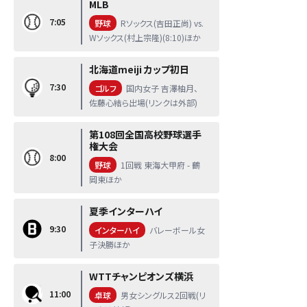
MLB
7:05
野球
Rソックス(吉田正尚) vs.
Wソックス(村上宗隆)(8:10)ほか
北海道meiji カップ初日
7:30
ゴルフ
国内女子 吉澤柚月、
佐藤心結ら出場(リンクは外部)
第108回全国高校野球選手
権大会
8:00
野球
1回戦 東海大甲府 - 鶴
岡東ほか
夏季インターハイ
9:30
インターハイ
バレーボール女
子決勝ほか
WTTチャンピオンズ横浜
11:00
卓球
男女シングルス2回戦(リ