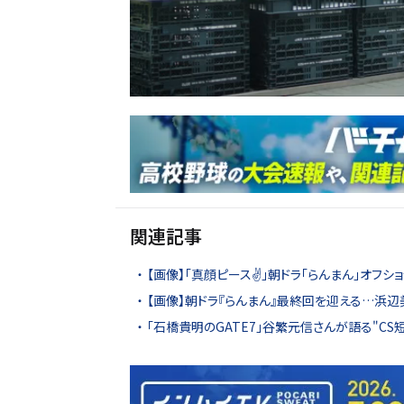
関連記事
【画像】「真顔ピース✌️」朝ドラ「らんまん」オフショ
【画像】朝ドラ『らんまん』最終回を迎える…浜辺
「石橋貴明のGATE7」谷繁元信さんが語る"CS