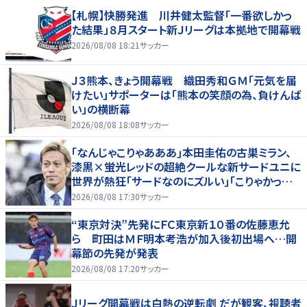
【札幌】快勝発進 川井健太監督「一番欲しかっ
た結果」８月スタート新Ｊリーグは本拠地で開幕戦
2026/08/08 18:21
サッカー
Ｊ３熊本、きょう開幕戦 織田秀和ＧＭ「元気を届
けたい」サポーターは「熊本の笑顔の為、負けんば
い」の横断幕
2026/08/08 18:08
サッカー
｢なんじゃこりゃあああ｣本田圭佑の古巣ミラン、
漆黒×蛍光レッドの超絶クールな新サードユニに
世界が熱狂｢サードなのにズルい｣｢こりゃかっけ
えわ｣
2026/08/08 17:30
サッカー
“東京対決”先発にＦＣ東京新１０番の佐藤恵允
ら 町田はＭＦ明本考浩が加入後初出場へ…開
幕節の先発が発表
2026/08/08 17:20
サッカー
Ｊリーグ開幕戦は白熱の逆転劇 だが観客、視聴者