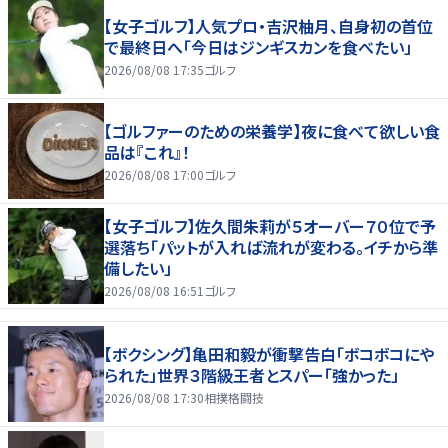
【女子ゴルフ】人気プロ・吉沢柚月、自身初の首位
で最終日へ「今日はジンギスカンを食べたい」
2026/08/08 17:35
ゴルフ
【ゴルファーのための栄養学】夜に食べて欲しい食
品は『これ』！
2026/08/08 17:00
ゴルフ
【女子ゴルフ】佐久間朱莉が５オーバー７０位で予
選落ち「パットが入れば流れが変わる。イチから準
備したい」
2026/08/08 16:51
ゴルフ
【ボクシング】亀田和毅が衝撃告白「ボコボコにや
られた」世界３階級王者とスパー「強かった」
2026/08/08 17:30
相撲格闘技