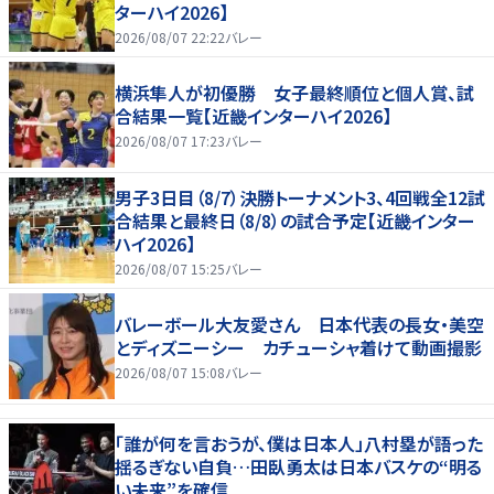
ターハイ2026】
2026/08/07 22:22
バレー
横浜隼人が初優勝 女子最終順位と個人賞、試
合結果一覧【近畿インターハイ2026】
2026/08/07 17:23
バレー
男子3日目（8/7）決勝トーナメント3、4回戦全12試
合結果と最終日（8/8）の試合予定【近畿インター
ハイ2026】
2026/08/07 15:25
バレー
バレーボール大友愛さん 日本代表の長女・美空
とディズニーシー カチューシャ着けて動画撮影
2026/08/07 15:08
バレー
「誰が何を言おうが、僕は日本人」八村塁が語った
揺るぎない自負…田臥勇太は日本バスケの“明る
い未来”を確信