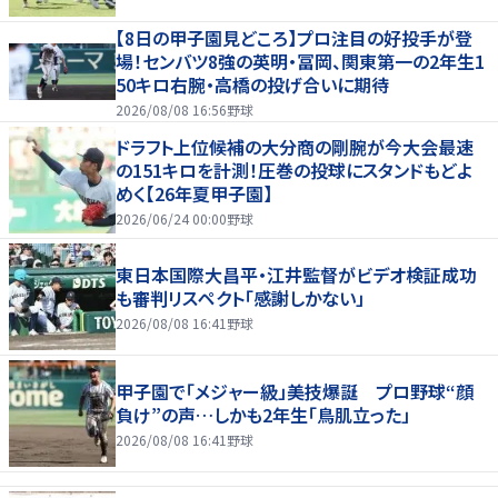
【8日の甲子園見どころ】プロ注目の好投手が登
場！センバツ8強の英明・冨岡、関東第一の2年生1
50キロ右腕・高橋の投げ合いに期待
2026/08/08 16:56
野球
ドラフト上位候補の大分商の剛腕が今大会最速
の151キロを計測！圧巻の投球にスタンドもどよ
めく【26年夏甲子園】
2026/06/24 00:00
野球
東日本国際大昌平・江井監督がビデオ検証成功
も審判リスペクト「感謝しかない」
2026/08/08 16:41
野球
甲子園で「メジャー級」美技爆誕 プロ野球“顔
負け”の声…しかも2年生「鳥肌立った」
2026/08/08 16:41
野球