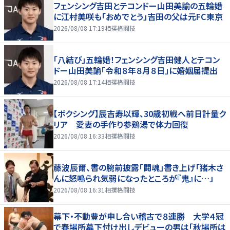
フェンシング吉田とテコンドー山田美諭の五輪婚
に江村美咲も「おめでとう」吉田の父は元FC東京
2026/08/08 17:19
相撲格闘技
「八結び」五輪婚！フェンシング吉田健人とテコン
ドー山田美諭「令和８年８月８日」に婚姻届提出
2026/08/08 17:14
相撲格闘技
【ボクシング】辰吉寿以輝、30歳初戦へ前日計量ク
リア 愛妻の手作り参鶏湯で体力回復
2026/08/08 16:33
相撲格闘技
藤波辰爾、書の腕前披露「闘魂」書き上げ「猪木さ
んに怒鳴られ気弱になったところが『鬼』に…」
2026/08/08 16:31
相撲格闘技
幕下・不動豊が申し合い稽古で８連勝 大学４冠
で春場所幕下付け出しデビューの男は「秋場所は