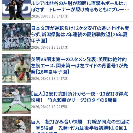
ルシアは熊谷の左肘が顔面に直撃もボールはこ
ぼさず トレーナーが駆け寄るもともにプレー続
行 直後に３連打食らう
2026/08/08 18:34
野球
日本文理が逆転負け！2ケタ安打の追い上げも実
らず、新潟県勢は2年連続の夏初戦敗退【26年夏
甲子園】
2026/08/08 18:29
野球
英明VS関東第一のスタメン発表！英明は絶対的
左腕エース、関東第一は左サイドの背番号1が先
発【26年夏甲子園】
2026/08/08 18:24
野球
【巨人】２安打完封負けから一夜…13安打８得点
快勝！ 竹丸和幸がリーグ3位タイの８勝目
2026/08/08 18:22
野球
巨人 投打かみ合い快勝 打線が同点の三回に
一挙５得点 先発・竹丸は後半戦初勝利、６回１