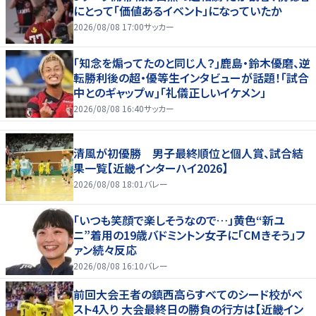
にとって「価値あるイベント」になっていたか
2026/08/08 17:00
サッカー
｢知念を煽ってたのと同じ人？｣鹿島・鈴木優磨、逆
転勝利後の超・優等生インタビューが話題！｢試合
中とのギャップw｣｢礼儀正しいイケメン」
2026/08/08 16:40
サッカー
清風が初優勝 男子最終順位と個人賞、試合結
果一覧【近畿インターハイ2026】
2026/08/08 18:01
バレー
「いつも笑顔で楽しそうなので…」黄色“新ユ
ニ”着用の19歳バドミントン女子に「CMきそう」フ
ァン続々反応
2026/08/08 16:10
バレー
前回大会王者の鎮西高らすべてのシード校がベ
スト4入り 大会最終日の勝負の行方は【近畿イン