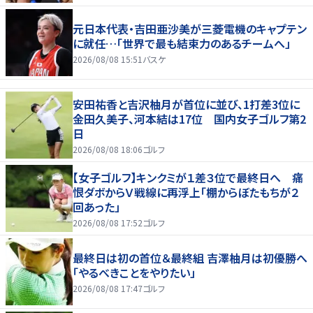
元日本代表・吉田亜沙美が三菱電機のキャプテン
に就任…「世界で最も結束力のあるチームへ」
2026/08/08 15:51
バスケ
安田祐香と吉沢柚月が首位に並び、1打差3位に
金田久美子、河本結は17位 国内女子ゴルフ第2
日
2026/08/08 18:06
ゴルフ
【女子ゴルフ】キンクミが１差３位で最終日へ 痛
恨ダボからＶ戦線に再浮上「棚からぼたもちが２
回あった」
2026/08/08 17:52
ゴルフ
最終日は初の首位＆最終組 吉澤柚月は初優勝へ
「やるべきことをやりたい」
2026/08/08 17:47
ゴルフ