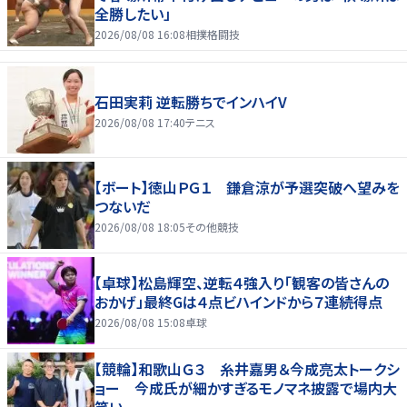
全勝したい」
2026/08/08 16:08
相撲格闘技
石田実莉 逆転勝ちでインハイV
2026/08/08 17:40
テニス
【ボート】徳山ＰＧ１ 鎌倉涼が予選突破へ望みを
つないだ
2026/08/08 18:05
その他競技
【卓球】松島輝空、逆転４強入り「観客の皆さんの
おかげ」最終Gは４点ビハインドから７連続得点
2026/08/08 15:08
卓球
【競輪】和歌山Ｇ３ 糸井嘉男＆今成亮太トークシ
ョー 今成氏が細かすぎるモノマネ披露で場内大
笑い