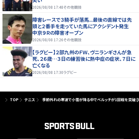
2026/08/08 17:48
その他競技
障害レースで３騎手が落馬...最後の直線では先
頭と２番手を走っていた馬にアクシデント発生
中京９Ｒの障害オープン
2026/08/08 17:26
その他競技
【ラグビー】２部九州のＦＷ、ヴニランギさんが急
死、２６歳…３日の練習後に熱中症の症状、７日に
亡くなる
2026/08/08 17:30
ラグビー
TOP
テニス
季節外れの寒波で小雪が降る中でベルッチが1回戦を突破 [B