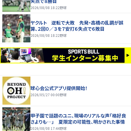
失点で８勝目
2026/08/08 18:22
野球
ヤクルト 逆転で大敗 先発・高橋の乱調が誤
算、２回０／３を７安打６失点で６敗目
2026/08/08 18:22
野球
球心会公式アプリ提供開始！
2026/05/27 00:00
野球
甲子園で話題のユニ、現場のリアルな声「格好良
さよりも…」 夏限定の可能性、明かされた事情
2026/08/08 17:44
野球