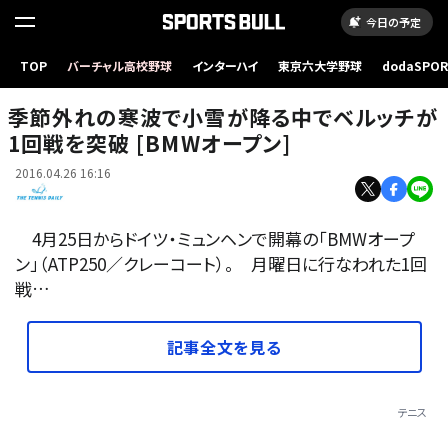
今日の予定
TOP
バーチャル高校野球
インターハイ
東京六大学野球
dodaSPO
（新しいタブ
季節外れの寒波で小雪が降る中でベルッチが
1回戦を突破 [BMWオープン]
2016.04.26 16:16
4月25日からドイツ・ミュンヘンで開幕の「BMWオープ
ン」（ATP250／クレーコート）。 月曜日に行なわれた1回
戦…
記事全文を見る
テニス